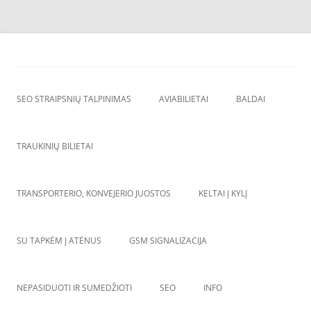
Skip
to
SEO straipsnių talpinimas
content
SEO straipsniu talpinimas, atgalines nuorodos, backlinkai,
SEO STRAIPSNIŲ TALPINIMAS
AVIABILIETAI
BALDAI
TRAUKINIŲ BILIETAI
TRANSPORTERIO, KONVEJERIO JUOSTOS
KELTAI Į KYLĮ
SU TAPKĖM Į ATĖNUS
GSM SIGNALIZACIJA
NEPASIDUOTI IR SUMEDŽIOTI
SEO
INFO