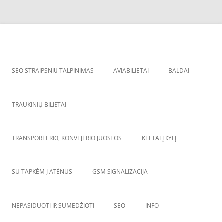
Skip
to
SEO straipsnių talpinimas
content
SEO straipsniu talpinimas, atgalines nuorodos, backlinkai,
SEO STRAIPSNIŲ TALPINIMAS
AVIABILIETAI
BALDAI
TRAUKINIŲ BILIETAI
TRANSPORTERIO, KONVEJERIO JUOSTOS
KELTAI Į KYLĮ
SU TAPKĖM Į ATĖNUS
GSM SIGNALIZACIJA
NEPASIDUOTI IR SUMEDŽIOTI
SEO
INFO