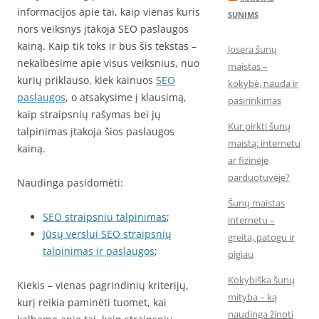
informacijos apie tai, kaip vienas kuris
SUNIMS
nors veiksnys įtakoja SEO paslaugos
kainą. Kaip tik toks ir bus šis tekstas –
Josera šunų
nekalbėsime apie visus veiksnius, nuo
maistas –
kurių priklauso, kiek kainuos
SEO
kokybė, nauda ir
paslaugos
, o atsakysime į klausimą,
pasirinkimas
kaip straipsnių rašymas bei jų
Kur pirkti šunų
talpinimas įtakoja šios paslaugos
maistą: internetu
kainą.
ar fizinėje
parduotuvėje?
Naudinga pasidomėti:
Šunų maistas
SEO straipsniu talpinimas
;
internetu –
Jūsų verslui SEO straipsnių
greita, patogu ir
talpinimas ir paslaugos
;
pigiau
Kokybiška šunų
Kiekis – vienas pagrindinių kriterijų,
mityba – ką
kurį reikia paminėti tuomet, kai
naudinga žinoti