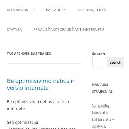
ALLA ANNONSER
PASLAUGOS
SKELBIMŲ LENTA
STATYBA
PRIVALU ŽINOTI DRAUDŽIANTIS INTERNETU
Search
TAG ARCHIVES:
KAS YRA SEO
Search
Be optimizavimo nebus ir
NAUJAUSI
verslo internete
STRAIPSNIAI
Be optimizavimo nebus ir verslo
Vyrų stilių
internete
keičiantis
kaklaraištis –
Seo optimizacija
spalvos,