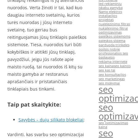
tinklapių reikalingos iš jų ateinančios
led reklaminiu
nuorodos. Verta žinoti ir tai, kad kuo
iskabu gamyba
Namo elektros
daugiau interneto svetainių, kurios
instaliacijos
projektas
turės nuorodas į jūsų interneto
nugelezinimo filtras
nukalkinimo filtrai
svetainę, tuo geriau bus
optimizavimas
reitinguojamas jūsų tinklapis paieškos
paieškos sistemoms
paieskos sistema
sistemose. Tiesa, nuorodos turi būti
parduoda trinkeles
poilsis nidoje
kokybiškos ir atitikti jūsų tinklapį,
profesionalios seo
paslaugos
pavyzdžiui, jeigu jūs rašote apie
reklama internete
maisto ruošą, tai nuorodos iš kitų su
seo kaina
seo kainos
seo kas tai
maisto gamyba ar restoranus
seo konsultacijos
seo marketingas
aprašančiais ir pristatančiais
seo mokymai
seo
tinklapiais bus tinkami.
optimizac
Taip pat skaitykite:
seo
optimiza
Sąvybės – dujų silikato blokeliai
;
seo optimizavimas
kaina
seo
Vardinti, kas svarbu seo optimizacijai