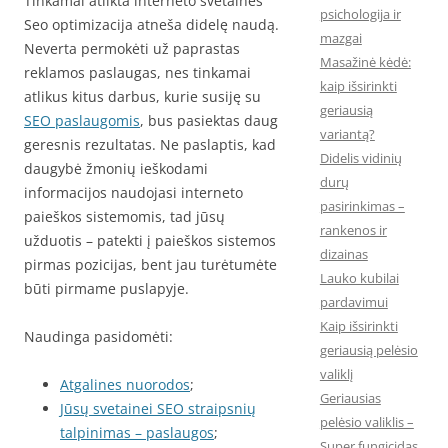
Tinkamai atlikta interneto svetainės
psichologija ir
Seo optimizacija atneša didelę naudą.
mazgai
Neverta permokėti už paprastas
Masažinė kėdė:
reklamos paslaugas, nes tinkamai
kaip išsirinkti
atlikus kitus darbus, kurie susiję su
geriausią
SEO paslaugomis
, bus pasiektas daug
variantą?
geresnis rezultatas. Ne paslaptis, kad
Didelis vidinių
daugybė žmonių ieškodami
durų
informacijos naudojasi interneto
pasirinkimas –
paieškos sistemomis, tad jūsų
rankenos ir
užduotis – patekti į paieškos sistemos
dizainas
pirmas pozicijas, bent jau turėtumėte
Lauko kubilai
būti pirmame puslapyje.
pardavimui
Kaip išsirinkti
Naudinga pasidomėti:
geriausią pelėsio
valiklį
Atgalines nuorodos
;
Geriausias
Jūsų svetainei SEO straipsnių
pelėsio valiklis –
talpinimas – paslaugos
;
Super fungicidas