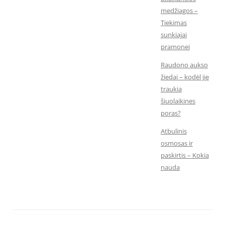
medžiagos –
Tiekimas
sunkiajai
pramonei
Raudono aukso
žiedai – kodėl jie
traukia
šiuolaikines
poras?
Atbulinis
osmosas ir
paskirtis – Kokia
nauda