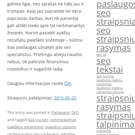
paslaugo
galima ilgai, nes sąrašas ne toks jau ir
seo
trumpas. Kaip jau supratote tai nėra
paprastas darbas, kurį tik panorėję
straipsnia
gali atlikti nieko apie tai neišmanantys
seo
žmonės. Norint pasiekti aukštų
straipsni
rezultatų paieškos sistemoje – būtina
rasymas
šias paslaugas užsakyti pas seo
specialistus. Priešingu atveju naudos
seo tai
seo
nebus, tik patirsite finansinius
tekstai
nuostolius ir sugaišite laiką.
seo tyrimai
skalbimo mašinų
Daugiau informacijos rasite
ČIA
.
remontas
skalbimo mašinų
remontas vilniuje
straipsni
Straipsnis patalpintas:
2015-05-20
rasymas
straipsni
This entry was posted in
Paslaugos
,
SEO
and tagged
kas yra seo
,
optimizavimas
talpinima
paieškos sistemoms
,
paieskos sistema
,
svetaines
profesionalios seo paslaugos
,
reklama
optimizavimas