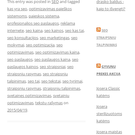
This entry was posted in
SEO
and tagged
drasko baldus -
kas yra seo
,
optimizavimas paieškos
kaip to išvengti?
sistemoms
,
paieskos sistema
,
profesionalios seo paslaugos
,
reklama
internete
,
seo kaina
,
seo kainos
,
seo kas tai
,
SEO
seo konsultacijos
,
seo marketingas
,
seo
STRAIPSNIU
mokymai
,
seo optimizacija
,
seo
TALPINIMAS
optimizavimas
,
seo optimizavimas kaina
,
seo paslaugos
,
seo paslaugos kaina
,
seo
paslaugos kainos
,
seo straipsniai
,
seo
GYVUNU
straipsniu rasymas
,
seo straipsniu
PREKES AKCIJA
talpinimas
,
seo tai
,
seo tekstai
,
seo tyrimai
,
straipsniu rasymas
,
straipsniu talpinimas
,
Josera Classic
svetaines optimizavimas
,
svetainiu
katėms
optimizavimas
,
tekstų rašymas
on
Josera
2015/04/19
.
sterilizuotoms
katėms
Josera maistas