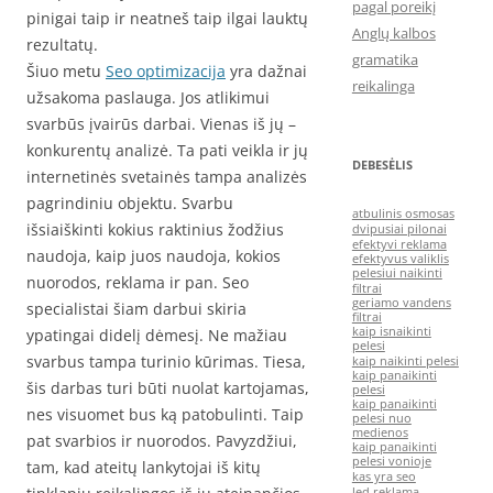
pagal poreikį
pinigai taip ir neatneš taip ilgai lauktų
Anglų kalbos
rezultatų.
gramatika
Šiuo metu
Seo optimizacija
yra dažnai
reikalinga
užsakoma paslauga. Jos atlikimui
svarbūs įvairūs darbai. Vienas iš jų –
konkurentų analizė. Ta pati veikla ir jų
DEBESĖLIS
internetinės svetainės tampa analizės
pagrindiniu objektu. Svarbu
atbulinis osmosas
išsiaiškinti kokius raktinius žodžius
dvipusiai pilonai
efektyvi reklama
naudoja, kaip juos naudoja, kokios
efektyvus valiklis
pelesiui naikinti
nuorodos, reklama ir pan. Seo
filtrai
geriamo vandens
specialistai šiam darbui skiria
filtrai
kaip isnaikinti
ypatingai didelį dėmesį. Ne mažiau
pelesi
svarbus tampa turinio kūrimas. Tiesa,
kaip naikinti pelesi
kaip panaikinti
šis darbas turi būti nuolat kartojamas,
pelesi
kaip panaikinti
nes visuomet bus ką patobulinti. Taip
pelesi nuo
medienos
pat svarbios ir nuorodos. Pavyzdžiui,
kaip panaikinti
pelesi vonioje
tam, kad ateitų lankytojai iš kitų
kas yra seo
led reklama