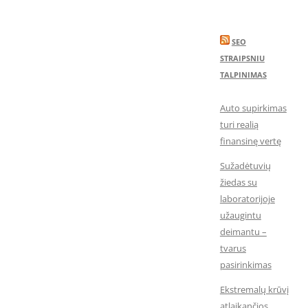
SEO
STRAIPSNIU
TALPINIMAS
Auto supirkimas
turi realią
finansinę vertę
Sužadėtuvių
žiedas su
laboratorijoje
užaugintu
deimantu –
tvarus
pasirinkimas
Ekstremalų krūvį
atlaikančios