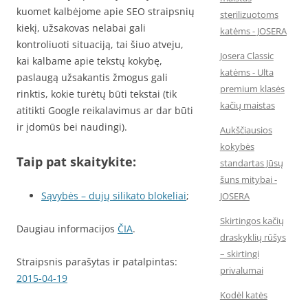
kuomet kalbėjome apie SEO straipsnių
sterilizuotoms
kiekį, užsakovas nelabai gali
katėms - JOSERA
kontroliuoti situaciją, tai šiuo atveju,
Josera Classic
kai kalbame apie tekstų kokybę,
katėms - Ulta
paslaugą užsakantis žmogus gali
premium klasės
rinktis, kokie turėtų būti tekstai (tik
kačių maistas
atitikti Google reikalavimus ar dar būti
ir įdomūs bei naudingi).
Aukščiausios
kokybės
Taip pat skaitykite:
standartas Jūsų
šuns mitybai -
Sąvybės – dujų silikato blokeliai
;
JOSERA
Skirtingos kačių
Daugiau informacijos
ČIA
.
draskyklių rūšys
– skirtingi
Straipsnis parašytas ir patalpintas:
privalumai
2015-04-19
Kodėl katės