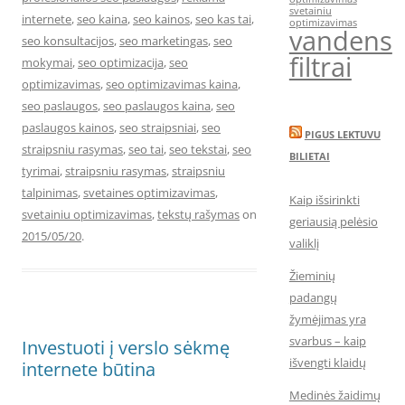
svetainiu
internete
,
seo kaina
,
seo kainos
,
seo kas tai
,
optimizavimas
vandens
seo konsultacijos
,
seo marketingas
,
seo
filtrai
mokymai
,
seo optimizacija
,
seo
optimizavimas
,
seo optimizavimas kaina
,
seo paslaugos
,
seo paslaugos kaina
,
seo
paslaugos kainos
,
seo straipsniai
,
seo
PIGUS LEKTUVU
straipsniu rasymas
,
seo tai
,
seo tekstai
,
seo
BILIETAI
tyrimai
,
straipsniu rasymas
,
straipsniu
talpinimas
,
svetaines optimizavimas
,
Kaip išsirinkti
svetainiu optimizavimas
,
tekstų rašymas
on
geriausią pelėsio
2015/05/20
.
valiklį
Žieminių
padangų
žymėjimas yra
svarbus – kaip
Investuoti į verslo sėkmę
išvengti klaidų
internete būtina
Medinės žaidimų