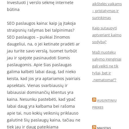
Investuoti į verslo sėkmę internete
aikštelės vaikams
būtina
– pristatymas ir
surinkimas
SEO paslaugos kaina: kaip ją įtakoja
Kaip sutaupyti
straipsnių rašymas bei talpinimas?
aptveriant kaimo
SEO paslaugos – puikiai žinomos
sodybą?
daugeliui, na, o jei ketinate pradėti ar
jau turite savo verslą, tuomet turbūt
Maži nuotekų
jau ir spėjote pasinaudoti šiomis
valymo įrenginiai
paslaugomis. Apie šias paslaugas
gali veikti ne tik
galima kalbėti labai daug, tad nieko
tyliai, bet ir
keista, kad jos yra aptariamos įvairiais
„nematomai‘‘?
apsektais. Vienas svarbiausių ir
labiausiai dominančių klientus yra
kaina. Nesunku pastebėti, kad ypač
AUGINTINIU
labai daug yra kalbama bei rašoma
PREKES
apie tai, nuo kokių veiksnių priklauso
galutinė šių paslaugų kaina, tačiau ne
tiek jau ir daug pateikiama
MAISTAS