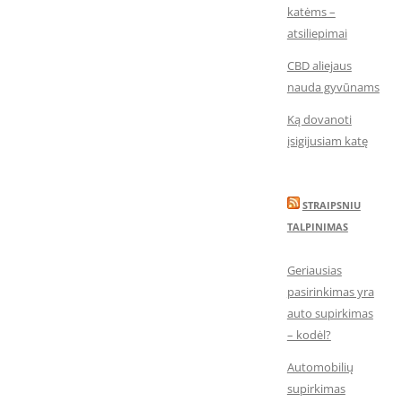
katėms –
atsiliepimai
CBD aliejaus
nauda gyvūnams
Ką dovanoti
įsigijusiam katę
STRAIPSNIU
TALPINIMAS
Geriausias
pasirinkimas yra
auto supirkimas
– kodėl?
Automobilių
supirkimas