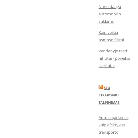
Nano danga
automobilio
stiklams
Kaip veikia
osmoso filtrai
Vandenyje rasti
nitratai - poveikis
sveikatai
SEO
STRAIPSNIU
TALPINIMAS
Auto supirkimas
kaip efektyvus
transporto