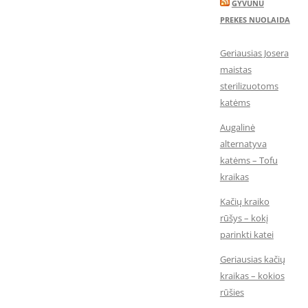
GYVUNU
PREKES NUOLAIDA
Geriausias Josera
maistas
sterilizuotoms
katėms
Augalinė
alternatyva
katėms – Tofu
kraikas
Kačių kraiko
rūšys – kokį
parinkti katei
Geriausias kačių
kraikas – kokios
rūšies