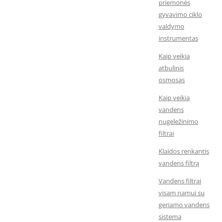
priemonės
gyvavimo ciklo
valdymo
instrumentas
Kaip veikia
atbulinis
osmosas
Kaip veikia
vandens
nugeležinimo
filtrai
Klaidos renkantis
vandens filtrą
Vandens filtrai
visam namui su
geriamo vandens
sistema