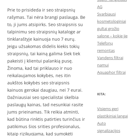
AG
Prie to prisideda ir seo straipsnių
Svarbiausi
rašymas. Tai nėra brangi paslauga. Be
kosmetologiniai
to, ji jums atsipirks. Seo straipsnis su
gultai grožio
talpinimu seo straipsnių kataloge ar
salone – kokie jie
tinklaraštyje kainuoja nuo 7 eurų.
Telefonų
Jeigu užsakomas didelis kiekis tokių
remontas
straipsnių, tai kainą galima šiek tiek
Vandens filtrai
pakeisti į klientui palankią pusę.
namui
Žinoma, kad tai priklauso ir nuo
Aquaphor filtrai
reikalaujamos kokybės, nes itin
aukštos kokybės seo straipsnis
kainuos gerokai daugiau, nei 7 eurai.
KITA:
Dažniausiai seo specialistai skelbia
paslaugų kainas, tad nesunkiai rasite
Visiems geri
jums prieinamas. Tik reikia atminti,
plastikiniai langai
kad būtina rinktis patirties turinčius ir
Auto
patikimus šios srities profesionalus,
signalizacijos
kitaip rizikuojama, kad sumokėti