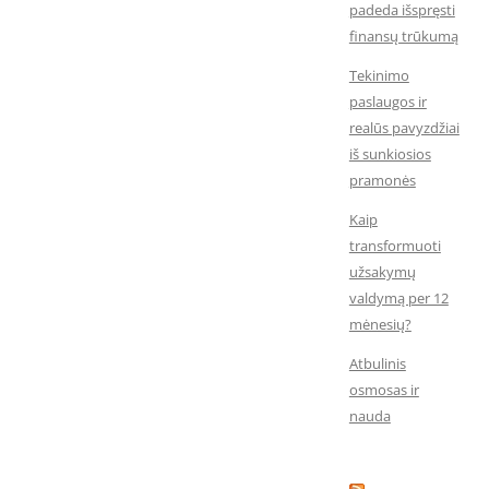
padeda išspręsti
finansų trūkumą
Tekinimo
paslaugos ir
realūs pavyzdžiai
iš sunkiosios
pramonės
Kaip
transformuoti
užsakymų
valdymą per 12
mėnesių?
Atbulinis
osmosas ir
nauda