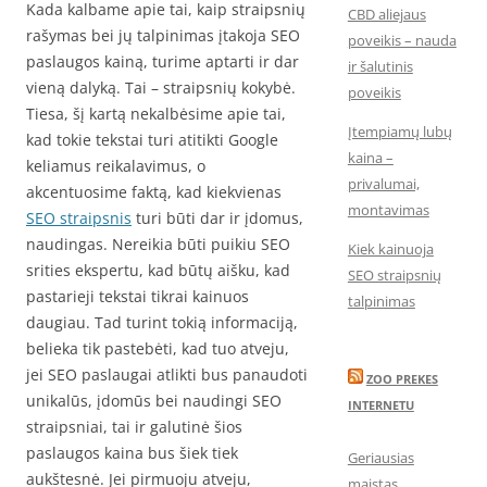
Kada kalbame apie tai, kaip straipsnių
CBD aliejaus
rašymas bei jų talpinimas įtakoja SEO
poveikis – nauda
paslaugos kainą, turime aptarti ir dar
ir šalutinis
vieną dalyką. Tai – straipsnių kokybė.
poveikis
Tiesa, šį kartą nekalbėsime apie tai,
Įtempiamų lubų
kad tokie tekstai turi atitikti Google
kaina –
keliamus reikalavimus, o
privalumai,
akcentuosime faktą, kad kiekvienas
montavimas
SEO straipsnis
turi būti dar ir įdomus,
naudingas. Nereikia būti puikiu SEO
Kiek kainuoja
srities ekspertu, kad būtų aišku, kad
SEO straipsnių
pastarieji tekstai tikrai kainuos
talpinimas
daugiau. Tad turint tokią informaciją,
belieka tik pastebėti, kad tuo atveju,
jei SEO paslaugai atlikti bus panaudoti
ZOO PREKES
unikalūs, įdomūs bei naudingi SEO
INTERNETU
straipsniai, tai ir galutinė šios
paslaugos kaina bus šiek tiek
Geriausias
aukštesnė. Jei pirmuoju atveju,
maistas