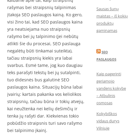
kalbame apie tai, kaip straipsnių
rašymas bei straipsnių talpinimas
Sausas šunų
įtakoja SEO paslaugos kainą. Ko gero,
maistas – iš kokių
visi žino tai, kad SEO paslaugos kaina
produktų
yra neatsiejama nuo straipsnių
gaminamas
rašymo bei jų talpinimo (jei nebūtų
atlikti šie du procesai, SEO paslauga
negalėtų būti tinkamai suteikta),
SEO
tačiau straipsnių kiekis yra labai
PASLAUGOS
svarbus. Esmė tame, jog kuo daugiau
teks parašyti tekstų bei jų sutalpinti,
Kaip pagerinti
tuo didesnės bus galutinė SEO
geriamojo
paslaugos kaina. Situacijų būna labai
vandens kokybę
įvairių: kartais pakanka vos keliolikos
– Atbulinis
straipsnių, tačiau būna ir tokių atvejų,
osmosas
kai neužtenka nei kelių dešimčių ir
Kokybiškos
tenka jų rašyti dar. Kiekvienas tokio
vidaus durys
pobūdžio straipsnis turi savo rašymo
Vilniuje
bei talpinimo įkainį.