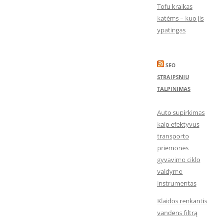
Tofu kraikas
katėms – kuo jis
ypatingas
SEO
STRAIPSNIU
TALPINIMAS
Auto supirkimas
kaip efektyvus
transporto
priemonės
gyvavimo ciklo
valdymo
instrumentas
Klaidos renkantis
vandens filtrą