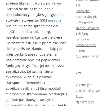
sistema tiks tam tikru atveju, reikia
AG
įvertinti ne tik jos kainą, bet ir
Svarbiausi
panaudojimo galimybes. Jei gyvenate
kosmetologiniai
atokioje vietovėje, tai
GSM apsauga
gultai grožio
bus ne itin geras sprendimas dėl
salone – kokie jie
aukščiau minėto tinklo blogo
Telefonų
pasiekiamumo kai kuriose vietovėse.
remontas
Gyvenant miestuose ir priemiesčiuose
Vandens filtrai
dėl to nekils nesklandumų. Taip pat
namui
prieš perkant apsaugos sistemą
Aquaphor filtrai
pasidomėkite apie jos papildomas
funkcijas. Pavyzdžiui, jei turima GSM
signalizacija, tai galima įsigyti
KITA:
mikrofoną, kuris bus paliktas
transporto priemonėje. Tuomet
Visiems geri
suveikus davikliams į jūsų mobilųjį
plastikiniai langai
telefoną bus skambinama, o atsiliepus
Auto
galėsite pasiklausyti, kas vyksta
signalizacijos
automobilyje. Ne tik mikrofonas, bet ir