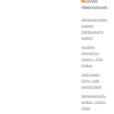
GYVUNU
PREKES NUOLAIDA
Geriausias Josera
maistas
sterilizuotoms
katėms
Augalinė
alternatyva
katėms – Tofu
kraikas
Kačių kraiko
rūšys – kokį
parinkti katei
Geriausias kačių
kraikas – kokios
rūšies