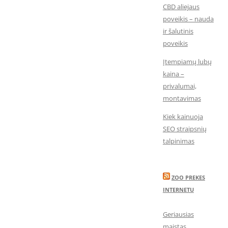
CBD aliejaus
poveikis – nauda
ir šalutinis
poveikis
Įtempiamų lubų
kaina –
privalumai,
montavimas
Kiek kainuoja
SEO straipsnių
talpinimas
ZOO PREKES
INTERNETU
Geriausias
maistas