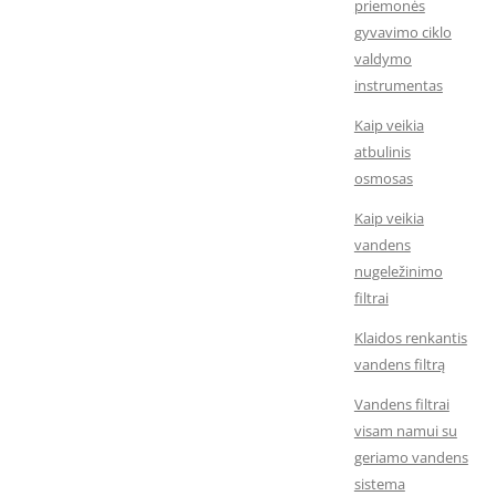
priemonės
gyvavimo ciklo
valdymo
instrumentas
Kaip veikia
atbulinis
osmosas
Kaip veikia
vandens
nugeležinimo
filtrai
Klaidos renkantis
vandens filtrą
Vandens filtrai
visam namui su
geriamo vandens
sistema