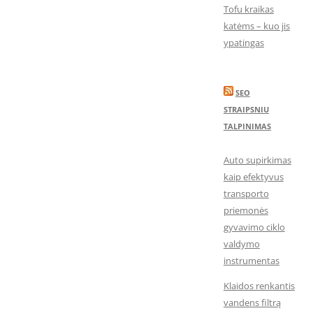
Tofu kraikas
katėms – kuo jis
ypatingas
SEO
STRAIPSNIU
TALPINIMAS
Auto supirkimas
kaip efektyvus
transporto
priemonės
gyvavimo ciklo
valdymo
instrumentas
Klaidos renkantis
vandens filtrą