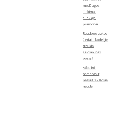
medžiagos –
Tiekimas
sunkiajai
pramonei
Raudono aukso
žiedai – kodėl jie
traukia
šiuolaikines
poras?
Atbulinis
osmosas ir
paskirtis – Kokia
nauda