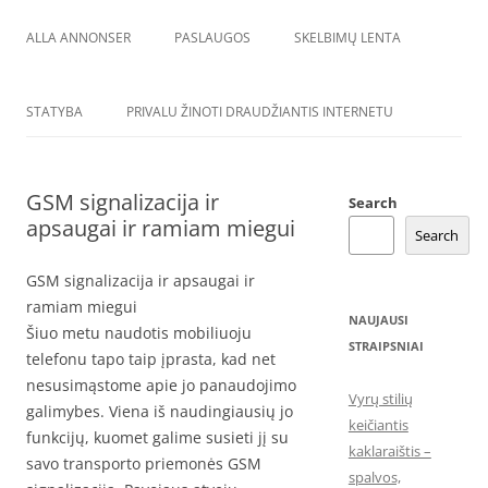
ALLA ANNONSER
PASLAUGOS
SKELBIMŲ LENTA
STATYBA
PRIVALU ŽINOTI DRAUDŽIANTIS INTERNETU
GSM signalizacija ir
Search
apsaugai ir ramiam miegui
Search
GSM signalizacija ir apsaugai ir
ramiam miegui
NAUJAUSI
Šiuo metu naudotis mobiliuoju
STRAIPSNIAI
telefonu tapo taip įprasta, kad net
nesusimąstome apie jo panaudojimo
Vyrų stilių
galimybes. Viena iš naudingiausių jo
keičiantis
funkcijų, kuomet galime susieti jį su
kaklaraištis –
savo transporto priemonės GSM
spalvos,