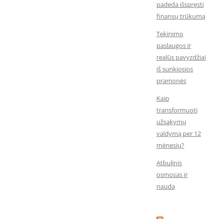
padeda išspręsti
finansų trūkumą
Tekinimo
paslaugos ir
realūs pavyzdžiai
iš sunkiosios
pramonės
Kaip
transformuoti
užsakymų
valdymą per 12
mėnesių?
Atbulinis
osmosas ir
nauda