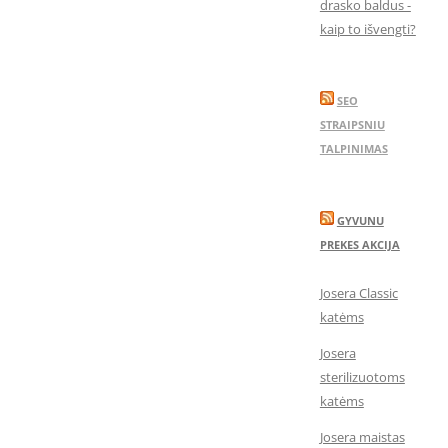
drasko baldus -
kaip to išvengti?
SEO
STRAIPSNIU
TALPINIMAS
GYVUNU
PREKES AKCIJA
Josera Classic
katėms
Josera
sterilizuotoms
katėms
Josera maistas