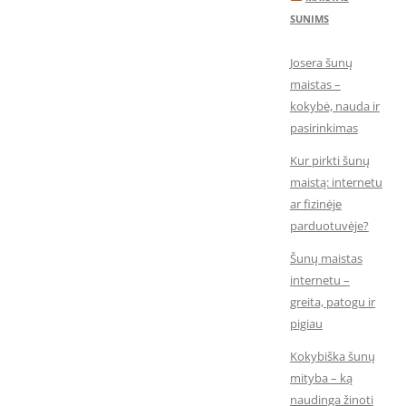
SUNIMS
Josera šunų
maistas –
kokybė, nauda ir
pasirinkimas
Kur pirkti šunų
maistą: internetu
ar fizinėje
parduotuvėje?
Šunų maistas
internetu –
greita, patogu ir
pigiau
Kokybiška šunų
mityba – ką
naudinga žinoti