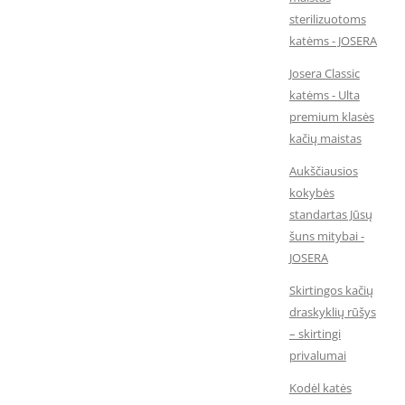
sterilizuotoms
katėms - JOSERA
Josera Classic
katėms - Ulta
premium klasės
kačių maistas
Aukščiausios
kokybės
standartas Jūsų
šuns mitybai -
JOSERA
Skirtingos kačių
draskyklių rūšys
– skirtingi
privalumai
Kodėl katės