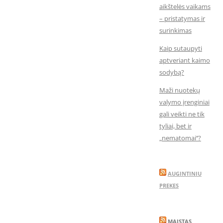
aikštelės vaikams
– pristatymas ir
surinkimas
Kaip sutaupyti
aptveriant kaimo
sodybą?
Maži nuotekų
valymo įrenginiai
gali veikti ne tik
tyliai, bet ir
„nematomai‘‘?
AUGINTINIU
PREKES
MAISTAS