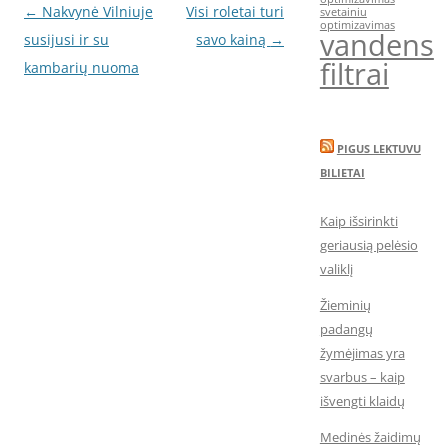
Post
←
Nakvynė Vilniuje
Visi roletai turi
svetainiu
optimizavimas
vandens
navigation
susijusi ir su
savo kainą
→
filtrai
kambarių nuoma
PIGUS LEKTUVU
BILIETAI
Kaip išsirinkti
geriausią pelėsio
valiklį
Žieminių
padangų
žymėjimas yra
svarbus – kaip
išvengti klaidų
Medinės žaidimų