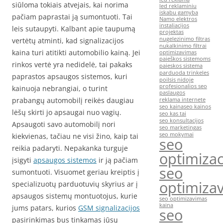
siūloma tokiais atvejais, kai norima
led reklaminiu
iskabu gamyba
pačiam paprastai ją sumontuoti. Tai
Namo elektros
instaliacijos
leis sutaupyti. Kalbant apie taupumą
projektas
nugelezinimo filtras
vertėtų atminti, kad signalizacijos
nukalkinimo filtrai
kaina turi atitikti automobilio kainą. Jei
optimizavimas
paieškos sistemoms
rinkos vertė yra nedidelė, tai pakaks
paieskos sistema
parduoda trinkeles
paprastos apsaugos sistemos, kuri
poilsis nidoje
profesionalios seo
kainuoja nebrangiai, o turint
paslaugos
prabangų automobilį reikės daugiau
reklama internete
seo kaina
seo kainos
lėšų skirti jo apsaugai nuo vagių.
seo kas tai
seo konsultacijos
Apsaugoti savo automobilį nori
seo marketingas
seo mokymai
kiekvienas, tačiau ne visi žino, kaip tai
seo
reikia padaryti. Nepakanka turguje
optimizac
įsigyti
apsaugos sistemos
ir ją pačiam
seo
sumontuoti. Visuomet geriau kreiptis į
optimiza
specializuotų parduotuvių skyrius ar į
apsaugos sistemų montuotojus, kurie
seo optimizavimas
kaina
jums patars, kurios
GSM signalizacijos
seo
pasirinkimas bus tinkamas jūsų