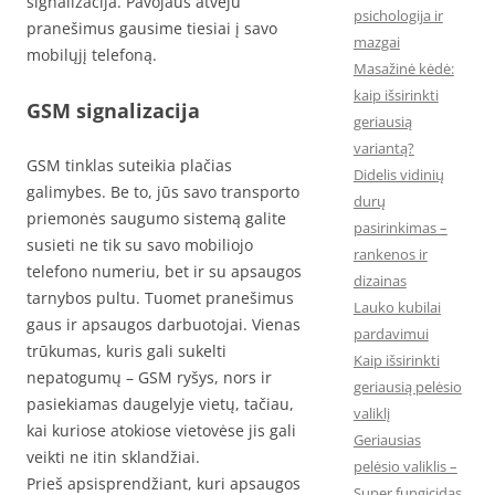
signalizacija. Pavojaus atveju
psichologija ir
pranešimus gausime tiesiai į savo
mazgai
mobilųjį telefoną.
Masažinė kėdė:
kaip išsirinkti
GSM signalizacija
geriausią
variantą?
GSM tinklas suteikia plačias
Didelis vidinių
galimybes. Be to, jūs savo transporto
durų
priemonės saugumo sistemą galite
pasirinkimas –
susieti ne tik su savo mobiliojo
rankenos ir
telefono numeriu, bet ir su apsaugos
dizainas
tarnybos pultu. Tuomet pranešimus
Lauko kubilai
gaus ir apsaugos darbuotojai. Vienas
pardavimui
trūkumas, kuris gali sukelti
Kaip išsirinkti
nepatogumų – GSM ryšys, nors ir
geriausią pelėsio
pasiekiamas daugelyje vietų, tačiau,
valiklį
kai kuriose atokiose vietovėse jis gali
Geriausias
veikti ne itin sklandžiai.
pelėsio valiklis –
Prieš apsisprendžiant, kuri apsaugos
Super fungicidas