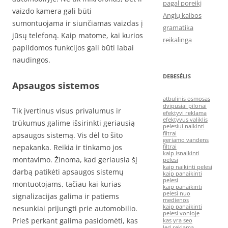
pagal poreikį
vaizdo kamera gali būti
Anglų kalbos
sumontuojama ir siunčiamas vaizdas į
gramatika
jūsų telefoną. Kaip matome, kai kurios
reikalinga
papildomos funkcijos gali būti labai
naudingos.
DEBESĖLIS
Apsaugos sistemos
atbulinis osmosas
dvipusiai pilonai
Tik įvertinus visus privalumus ir
efektyvi reklama
efektyvus valiklis
trūkumus galime išsirinkti geriausią
pelesiui naikinti
filtrai
apsaugos sistemą. Vis dėl to šito
geriamo vandens
nepakanka. Reikia ir tinkamo jos
filtrai
kaip isnaikinti
montavimo. Žinoma, kad geriausia šį
pelesi
kaip naikinti pelesi
darbą patikėti apsaugos sistemų
kaip panaikinti
pelesi
montuotojams, tačiau kai kurias
kaip panaikinti
pelesi nuo
signalizacijas galima ir patiems
medienos
kaip panaikinti
nesunkiai prijungti prie automobilio.
pelesi vonioje
Prieš perkant galima pasidomėti, kas
kas yra seo
led reklama