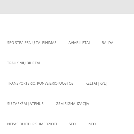
Skip
to
SEO straipsnių talpinimas
content
SEO straipsniu talpinimas, atgalines nuorodos, backlinkai,
SEO STRAIPSNIŲ TALPINIMAS
AVIABILIETAI
BALDAI
TRAUKINIŲ BILIETAI
TRANSPORTERIO, KONVEJERIO JUOSTOS
KELTAI Į KYLĮ
SU TAPKĖM Į ATĖNUS
GSM SIGNALIZACIJA
NEPASIDUOTI IR SUMEDŽIOTI
SEO
INFO