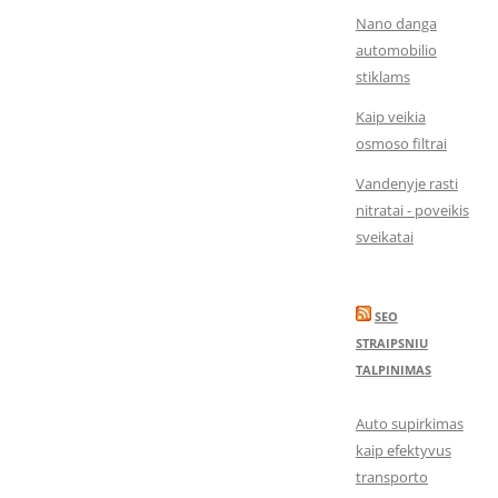
Nano danga
automobilio
stiklams
Kaip veikia
osmoso filtrai
Vandenyje rasti
nitratai - poveikis
sveikatai
SEO
STRAIPSNIU
TALPINIMAS
Auto supirkimas
kaip efektyvus
transporto