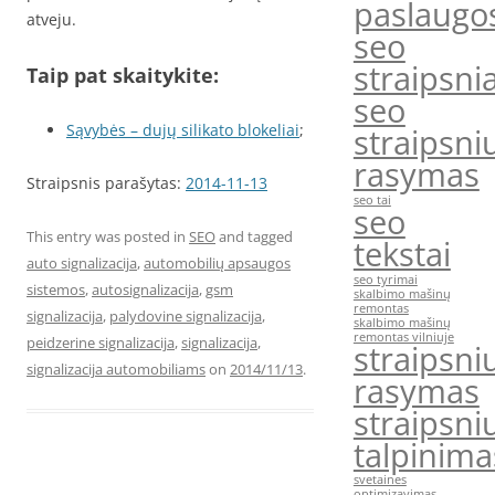
paslaugo
atveju.
seo
straipsnia
Taip pat skaitykite:
seo
Sąvybės – dujų silikato blokeliai
;
straipsni
rasymas
Straipsnis parašytas:
2014-11-13
seo tai
seo
This entry was posted in
SEO
and tagged
tekstai
auto signalizacija
,
automobilių apsaugos
seo tyrimai
sistemos
,
autosignalizacija
,
gsm
skalbimo mašinų
remontas
signalizacija
,
palydovine signalizacija
,
skalbimo mašinų
remontas vilniuje
peidzerine signalizacija
,
signalizacija
,
straipsni
signalizacija automobiliams
on
2014/11/13
.
rasymas
straipsni
talpinima
svetaines
optimizavimas