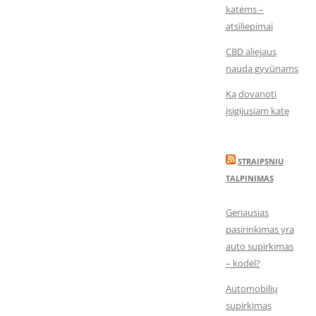
katėms –
atsiliepimai
CBD aliejaus
nauda gyvūnams
Ką dovanoti
įsigijusiam katę
STRAIPSNIU
TALPINIMAS
Geriausias
pasirinkimas yra
auto supirkimas
– kodėl?
Automobilių
supirkimas