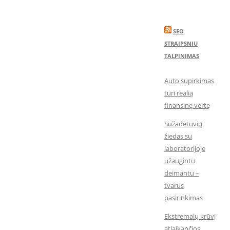
SEO
STRAIPSNIU
TALPINIMAS
Auto supirkimas
turi realią
finansinę vertę
Sužadėtuvių
žiedas su
laboratorijoje
užaugintu
deimantu –
tvarus
pasirinkimas
Ekstremalų krūvį
atlaikančios