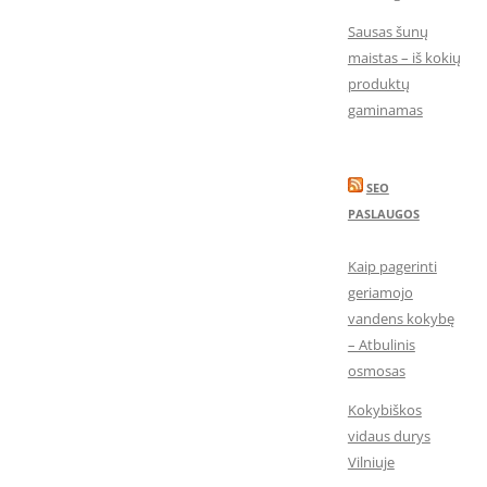
Sausas šunų
maistas – iš kokių
produktų
gaminamas
SEO
PASLAUGOS
Kaip pagerinti
geriamojo
vandens kokybę
– Atbulinis
osmosas
Kokybiškos
vidaus durys
Vilniuje