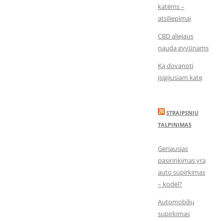
katėms –
atsiliepimai
CBD aliejaus
nauda gyvūnams
Ką dovanoti
įsigijusiam katę
STRAIPSNIU
TALPINIMAS
Geriausias
pasirinkimas yra
auto supirkimas
– kodėl?
Automobilių
supirkimas