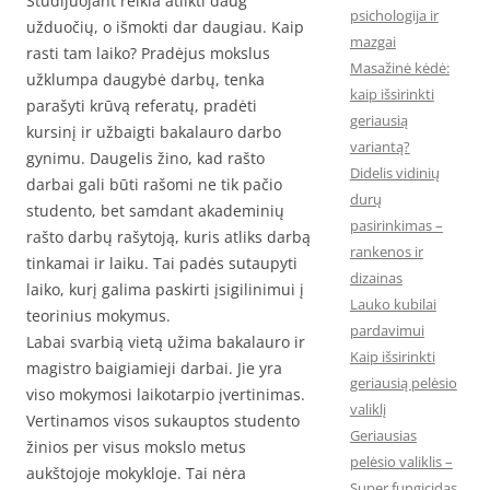
Studijuojant reikia atlikti daug
psichologija ir
užduočių, o išmokti dar daugiau. Kaip
mazgai
rasti tam laiko? Pradėjus mokslus
Masažinė kėdė:
užklumpa daugybė darbų, tenka
kaip išsirinkti
parašyti krūvą referatų, pradėti
geriausią
kursinį ir užbaigti bakalauro darbo
variantą?
gynimu. Daugelis žino, kad rašto
Didelis vidinių
darbai gali būti rašomi ne tik pačio
durų
studento, bet samdant akademinių
pasirinkimas –
rašto darbų rašytoją, kuris atliks darbą
rankenos ir
tinkamai ir laiku. Tai padės sutaupyti
dizainas
laiko, kurį galima paskirti įsigilinimui į
Lauko kubilai
teorinius mokymus.
pardavimui
Labai svarbią vietą užima bakalauro ir
Kaip išsirinkti
magistro baigiamieji darbai. Jie yra
geriausią pelėsio
viso mokymosi laikotarpio įvertinimas.
valiklį
Vertinamos visos sukauptos studento
Geriausias
žinios per visus mokslo metus
pelėsio valiklis –
aukštojoje mokykloje. Tai nėra
Super fungicidas