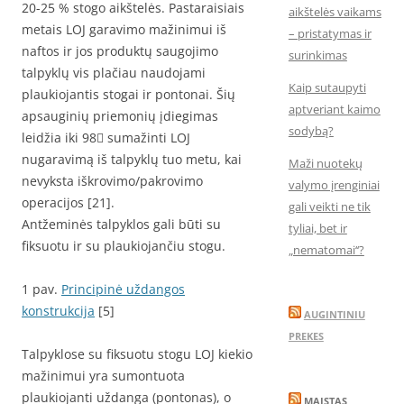
20-25 % stogo aikštelės. Pastaraisiais
aikštelės vaikams
metais LOJ garavimo mažinimui iš
– pristatymas ir
naftos ir jos produktų saugojimo
surinkimas
talpyklų vis plačiau naudojami
Kaip sutaupyti
plaukiojantis stogai ir pontonai. Šių
aptveriant kaimo
apsauginių priemonių įdiegimas
sodybą?
leidžia iki 98 sumažinti LOJ
nugaravimą iš talpyklų tuo metu, kai
Maži nuotekų
nevyksta iškrovimo/pakrovimo
valymo įrenginiai
operacijos [21].
gali veikti ne tik
Antžeminės talpyklos gali būti su
tyliai, bet ir
fiksuotu ir su plaukiojančiu stogu.
„nematomai‘‘?
1 pav.
Principinė uždangos
konstrukcija
[5]
AUGINTINIU
PREKES
Talpyklose su fiksuotu stogu LOJ kiekio
mažinimui yra sumontuota
plaukiojanti uždanga (pontonas), o
MAISTAS