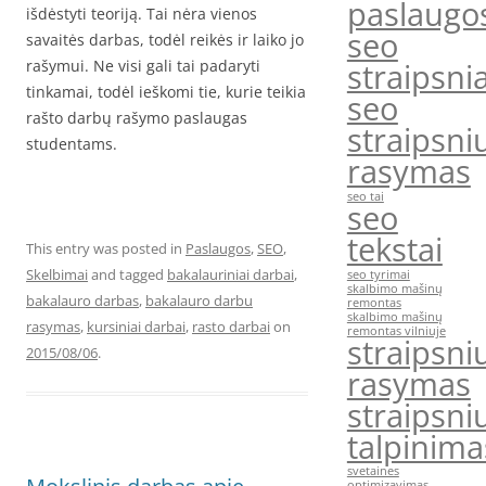
paslaugo
išdėstyti teoriją. Tai nėra vienos
seo
savaitės darbas, todėl reikės ir laiko jo
rašymui. Ne visi gali tai padaryti
straipsnia
tinkamai, todėl ieškomi tie, kurie teikia
seo
rašto darbų rašymo paslaugas
straipsni
studentams.
rasymas
seo tai
seo
tekstai
This entry was posted in
Paslaugos
,
SEO
,
Skelbimai
and tagged
bakalauriniai darbai
,
seo tyrimai
skalbimo mašinų
bakalauro darbas
,
bakalauro darbu
remontas
skalbimo mašinų
rasymas
,
kursiniai darbai
,
rasto darbai
on
remontas vilniuje
straipsni
2015/08/06
.
rasymas
straipsni
talpinima
svetaines
optimizavimas