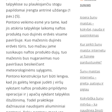
talpyklose su plaukiojančiu stogu
SUNIMS
papildomai įrengta antrinė uždanga (1
pav.) [5].
Josera šunų
Pontono veikimo esmė yra tame, kad
maistas –
jis atskiria talpykloje laikomą naftos
kokybė, nauda ir
produktą nuo dujinės erdvės visame
pasirinkimas
paviršiuje. Kuo mažesnis dujinės
Kur pirkti šunų
erdvės tūris, tuo mažiau jame
maistą: internetu
susikaups naftos produkto dujų, tuo
ar fizinėje
mažesnis bus nugaravimas nuo
parduotuvėje?
paviršiaus besikeičiant
meteorologinėms sąlygoms.
Šunų maistas
Pontono konstrukcija turi būti lengva,
internetu –
kad jis galėtų lengvai judėti į viršų
greita, patogu ir
vykstant naftos produkto pripildymo
pigiau
operacijai ir į apačią vykdant talpyklos
Kokybiška šunų
ištuštinimą. Todėl praktikoje
mityba – ką
dažniausiai naudojami aliumininiai
naudinga žinoti