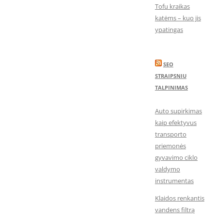
Tofu kraikas
katėms – kuo jis
ypatingas
SEO
STRAIPSNIU
TALPINIMAS
Auto supirkimas
kaip efektyvus
transporto
priemonės
gyvavimo ciklo
valdymo
instrumentas
Klaidos renkantis
vandens filtrą