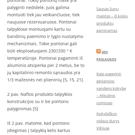
pontonai. Tokių pontonų masė yra
palyginti nedidelė, juos galima
Sausas šunų
montuoti tiek jau veikiančiuose, tiek
maistas – iš kokių
naujuose rezervuaruose. Pontonai
produktų
talpyklose montuojami kartu su
gaminamas
bandinių paėmimo ir lygio nustatymo
mechanizmais. Tokie pontonai gali
būti eksploatuojami 230330 ° K
SEO
temperatūroje. Pontonai pagaminti iš
PASLAUGOS
aliuminio atsiperka per 2 metus, be to
jų kapitalinio remonto sąnaudos yra
Kaip pagerinti
1/3 mažesnės nei plieninių [5, 15, 21].
geriamojo
vandens kokybę
2 pav. Naftos produkto talpyklos
– Atbulinis
konstrukcijos su ir be pontono
osmosas
palyginimas [5]
Kokybiškos
vidaus durys
Iš 2 pav. matome, kad pontono
Vilniuje
įdiegimas į talpyklą kelis kartus