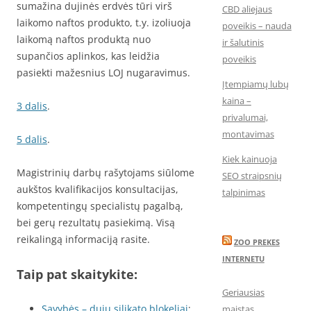
sumažina dujinės erdvės tūri virš
CBD aliejaus
laikomo naftos produkto, t.y. izoliuoja
poveikis – nauda
laikomą naftos produktą nuo
ir šalutinis
supančios aplinkos, kas leidžia
poveikis
pasiekti mažesnius LOJ nugaravimus.
Įtempiamų lubų
kaina –
3 dalis
.
privalumai,
montavimas
5 dalis
.
Kiek kainuoja
Magistrinių darbų rašytojams siūlome
SEO straipsnių
aukštos kvalifikacijos konsultacijas,
talpinimas
kompetentingų specialistų pagalbą,
bei gerų rezultatų pasiekimą. Visą
reikalingą informaciją rasite.
ZOO PREKES
INTERNETU
Taip pat skaitykite:
Geriausias
Sąvybės – dujų silikato blokeliai
;
maistas