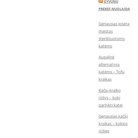
GYVUNU
PREKES NUOLAIDA
Geriausias Josera
maistas
sterilizuotoms
katėms
Augalinė
alternatyva
katėms – Tofu
kraikas
Kačių kraiko
rūšys – kokį
parinkti katei
Geriausias kačių
kraikas – kokios
rūšies