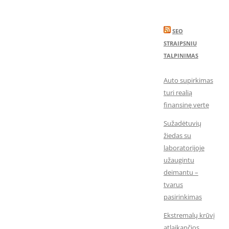
SEO
STRAIPSNIU
TALPINIMAS
Auto supirkimas
turi realią
finansinę vertę
Sužadėtuvių
žiedas su
laboratorijoje
užaugintu
deimantu –
tvarus
pasirinkimas
Ekstremalų krūvį
atlaikančios