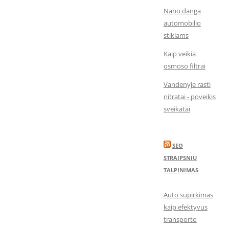
Nano danga
automobilio
stiklams
Kaip veikia
osmoso filtrai
Vandenyje rasti
nitratai - poveikis
sveikatai
SEO
STRAIPSNIU
TALPINIMAS
Auto supirkimas
kaip efektyvus
transporto