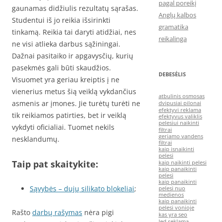
pagal poreikį
gaunamas didžiulis rezultatų sąrašas.
Anglų kalbos
Studentui iš jo reikia išsirinkti
gramatika
tinkamą. Reikia tai daryti atidžiai, nes
reikalinga
ne visi atlieka darbus sąžiningai.
Dažnai pasitaiko ir apgavysčių, kurių
pasekmės gali būti skaudžios.
DEBESĖLIS
Visuomet yra geriau kreiptis į ne
vienerius metus šią veiklą vykdančius
atbulinis osmosas
asmenis ar įmones. Jie turėtų turėti ne
dvipusiai pilonai
efektyvi reklama
tik reikiamos patirties, bet ir veiklą
efektyvus valiklis
pelesiui naikinti
vykdyti oficialiai. Tuomet nekils
filtrai
geriamo vandens
nesklandumų.
filtrai
kaip isnaikinti
pelesi
Taip pat skaitykite:
kaip naikinti pelesi
kaip panaikinti
pelesi
kaip panaikinti
Sąvybės – dujų silikato blokeliai
;
pelesi nuo
medienos
kaip panaikinti
pelesi vonioje
Rašto
darbų rašymas
nėra pigi
kas yra seo
led reklama