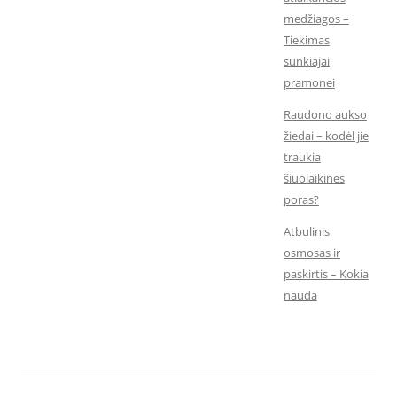
medžiagos –
Tiekimas
sunkiajai
pramonei
Raudono aukso
žiedai – kodėl jie
traukia
šiuolaikines
poras?
Atbulinis
osmosas ir
paskirtis – Kokia
nauda