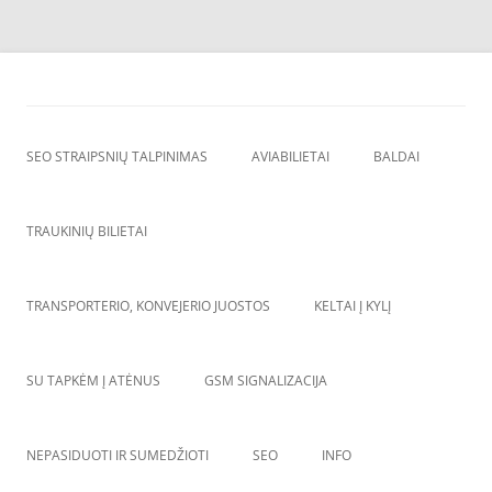
Skip
to
SEO straipsnių talpinimas
content
SEO straipsniu talpinimas, atgalines nuorodos, backlinkai,
SEO STRAIPSNIŲ TALPINIMAS
AVIABILIETAI
BALDAI
TRAUKINIŲ BILIETAI
TRANSPORTERIO, KONVEJERIO JUOSTOS
KELTAI Į KYLĮ
SU TAPKĖM Į ATĖNUS
GSM SIGNALIZACIJA
NEPASIDUOTI IR SUMEDŽIOTI
SEO
INFO