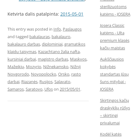
sterilizuotoms
Ketvirta dalis patalpinta:
2015-05-01
katėms - JOSERA
Josera Classic
This entry was posted in
Info
,
Paslaugos
katėms - Ulta
and tagged
bakalauras
,
bakalauro
,
premium klasės
bakalauro darbas
,
diplominiai
,
gramatikos
kačių maistas
klaidu taisymas
,
Kazachtano žalia nafta
,
kursiniai darbai
,
magistro darbas
,
Maskvos
,
Aukščiausios
Mažeikių
,
Mozyrio
,
Nižnekamsko
,
Nižnij
kokybės
Novgorodo
,
Novopolocko
,
Orsko
,
rasto
standartas Jūsų
darbai
,
Riazanės
,
Rusijos
,
Salavato
,
šuns mitybai -
Samaros
,
Saratovo
,
Ufos
on
2015/05/01
.
JOSERA
Skirtingos kačių
draskyklių rūšys
– skirtingi
privalumai
Kodėl katės