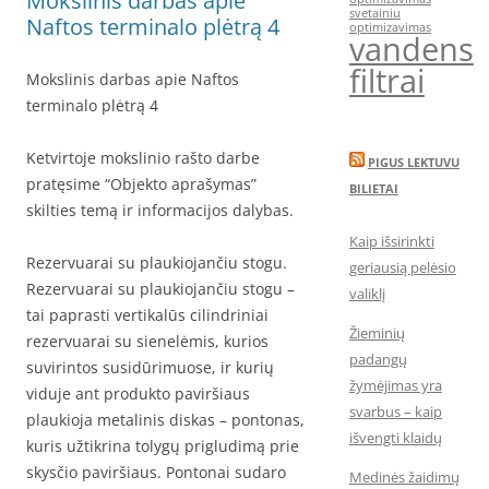
Mokslinis darbas apie
svetainiu
Naftos terminalo plėtrą 4
optimizavimas
vandens
filtrai
Mokslinis darbas apie Naftos
terminalo plėtrą 4
Ketvirtoje mokslinio rašto darbe
PIGUS LEKTUVU
pratęsime “Objekto aprašymas”
BILIETAI
skilties temą ir informacijos dalybas.
Kaip išsirinkti
Rezervuarai su plaukiojančiu stogu.
geriausią pelėsio
Rezervuarai su plaukiojančiu stogu –
valiklį
tai paprasti vertikalūs cilindriniai
Žieminių
rezervuarai su sienelėmis, kurios
padangų
suvirintos susidūrimuose, ir kurių
žymėjimas yra
viduje ant produkto paviršiaus
svarbus – kaip
plaukioja metalinis diskas – pontonas,
išvengti klaidų
kuris užtikrina tolygų prigludimą prie
skysčio paviršiaus. Pontonai sudaro
Medinės žaidimų