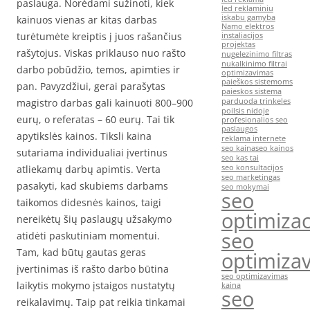
paslauga. Norėdami sužinoti, kiek
led reklaminiu
iskabu gamyba
kainuos vienas ar kitas darbas
Namo elektros
turėtumėte kreiptis į juos rašančius
instaliacijos
projektas
rašytojus. Viskas priklauso nuo rašto
nugelezinimo filtras
nukalkinimo filtrai
darbo pobūdžio, temos, apimties ir
optimizavimas
paieškos sistemoms
pan. Pavyzdžiui, gerai parašytas
paieskos sistema
magistro darbas gali kainuoti 800–900
parduoda trinkeles
poilsis nidoje
eurų, o referatas – 60 eurų. Tai tik
profesionalios seo
paslaugos
apytikslės kainos. Tiksli kaina
reklama internete
seo kaina
seo kainos
sutariama individualiai įvertinus
seo kas tai
atliekamų darbų apimtis. Verta
seo konsultacijos
seo marketingas
pasakyti, kad skubiems darbams
seo mokymai
seo
taikomos didesnės kainos, taigi
optimizac
nereikėtų šių paslaugų užsakymo
seo
atidėti paskutiniam momentui.
Tam, kad būtų gautas geras
optimiza
įvertinimas iš rašto darbo būtina
seo optimizavimas
laikytis mokymo įstaigos nustatytų
kaina
seo
reikalavimų. Taip pat reikia tinkamai