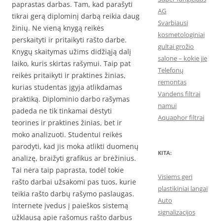
paprastas darbas. Tam, kad parašyti
AG
tikrai gerą diplominį darbą reikia daug
Svarbiausi
žinių. Ne vieną knygą reikės
kosmetologiniai
perskaityti ir pritaikyti rašto darbe.
gultai grožio
Knygų skaitymas užims didžiąją dalį
salone – kokie jie
laiko, kuris skirtas rašymui. Taip pat
Telefonų
reikės pritaikyti ir praktines žinias,
remontas
kurias studentas įgyja atlikdamas
Vandens filtrai
praktiką. Diplominio darbo rašymas
namui
padeda ne tik tinkamai dėstyti
Aquaphor filtrai
teorines ir praktines žinias, bet ir
moko analizuoti. Studentui reikės
parodyti, kad jis moka atlikti duomenų
KITA:
analizę, braižyti grafikus ar brėžinius.
Tai nėra taip paprasta, todėl tokie
Visiems geri
rašto darbai užsakomi pas tuos, kurie
plastikiniai langai
teikia rašto darbų rašymo paslaugas.
Auto
Internete įvedus į paieškos sistemą
signalizacijos
užklausą apie rašomus rašto darbus