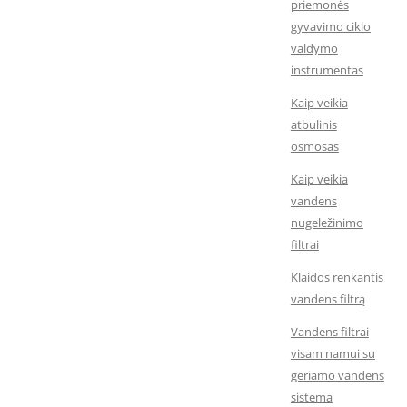
priemonės
gyvavimo ciklo
valdymo
instrumentas
Kaip veikia
atbulinis
osmosas
Kaip veikia
vandens
nugeležinimo
filtrai
Klaidos renkantis
vandens filtrą
Vandens filtrai
visam namui su
geriamo vandens
sistema