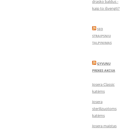
drasko baldus -
kaip to išvengti?
SEO
STRAIPSNIU
TALPINIMAS
GYVUNU
PREKES AKCIJA
Josera Classic
katėms
Josera
sterilizuotoms
katėms
Josera maistas