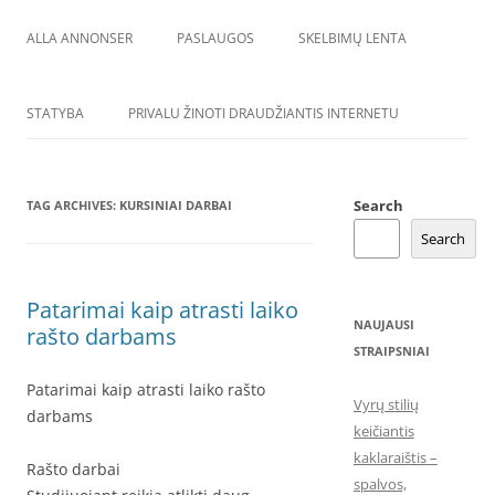
ALLA ANNONSER
PASLAUGOS
SKELBIMŲ LENTA
STATYBA
PRIVALU ŽINOTI DRAUDŽIANTIS INTERNETU
Search
TAG ARCHIVES:
KURSINIAI DARBAI
Search
Patarimai kaip atrasti laiko
NAUJAUSI
rašto darbams
STRAIPSNIAI
Patarimai kaip atrasti laiko rašto
Vyrų stilių
darbams
keičiantis
kaklaraištis –
Rašto darbai
spalvos,