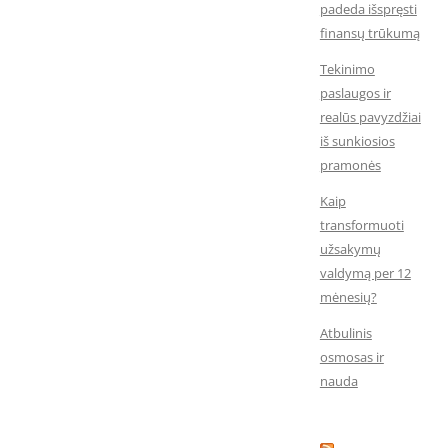
padeda išspręsti
finansų trūkumą
Tekinimo
paslaugos ir
realūs pavyzdžiai
iš sunkiosios
pramonės
Kaip
transformuoti
užsakymų
valdymą per 12
mėnesių?
Atbulinis
osmosas ir
nauda