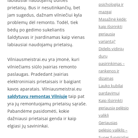
labiausiai naudojamų buities
psichologija ir
prietaisų. Bus ir nesutinkančių, bet
mazgai
jam sugedus, dažnam vilniečiui kyla
Masažinė kėdė:
problemų dėl remonto. Todėl, tiek
kaip išsirinkti
bėdų po gedimo sukeliantis
geriausią
šaldytuvas ir įvardinamas kaip vienas
variantą?
labiausiai naudojamų prietaisų.
Didelis vidinių
durų
Vilniausmeistrai.eu yra įmonė, kuri
pasirinkimas –
vilniečiams siūlo įvairias remonto
rankenos ir
paslaugas. Pradedant įvairias
dizainas
elektroniniais prietaisais ir baigiant
Lauko kubilai
kavos aparatais. Vilniausmeistrai.eu
pardavimui
saldytuvu remontas Vilniuje
taip pat
Kaip išsirinkti
yra jų remontuojamų prietaisų sąraše.
geriausią pelėsio
Pabandėme pasidomėti, kokie
valiklį
dažniausi prietaisai genda ir kaip
Geriausias
elgiasi jų savininkai.
pelėsio valiklis –
Super fungicidas