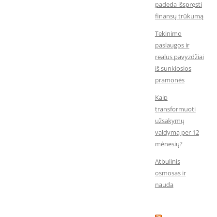
padeda išspręsti
finansų trūkumą
Tekinimo
paslaugos ir
realūs pavyzdžiai
iš sunkiosios
pramonės
Kaip
transformuoti
užsakymų
valdymą per 12
mėnesių?
Atbulinis
osmosas ir
nauda