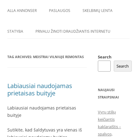
ALLA ANNONSER
PASLAUGOS
SKELBIMŲ LENTA
STATYBA
PRIVALU ŽINOTI DRAUDŽIANTIS INTERNETU
Search
TAG ARCHIVES:
MEISTRAI VILNIUJE REMONTAS
Search
Labiausiai naudojamas
NAUJAUSI
prietaisas buityje
STRAIPSNIAI
Labiausiai naudojamas prietaisas
Vyrų stilių
buityje
keičiantis
kaklaraištis –
Sutikite, kad šaldytuvas yra vienas iš
spalvos,