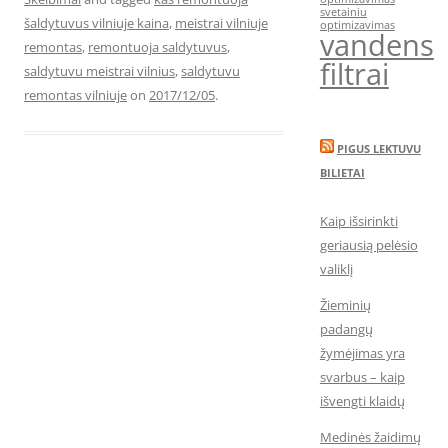
svetainiu
šaldytuvus vilniuje kaina
,
meistrai vilniuje
optimizavimas
vandens
remontas
,
remontuoja saldytuvus
,
filtrai
saldytuvu meistrai vilnius
,
saldytuvu
remontas vilniuje
on
2017/12/05
.
PIGUS LEKTUVU
BILIETAI
Kaip išsirinkti
geriausią pelėsio
valiklį
Žieminių
padangų
žymėjimas yra
svarbus – kaip
išvengti klaidų
Medinės žaidimų