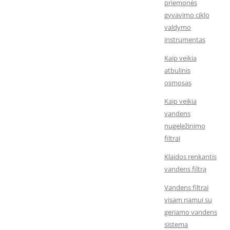
priemonės
gyvavimo ciklo
valdymo
instrumentas
Kaip veikia
atbulinis
osmosas
Kaip veikia
vandens
nugeležinimo
filtrai
Klaidos renkantis
vandens filtrą
Vandens filtrai
visam namui su
geriamo vandens
sistema