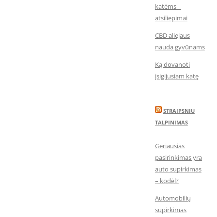
katėms –
atsiliepimai
CBD aliejaus
nauda gyvūnams
Ką dovanoti
įsigijusiam katę
STRAIPSNIU
TALPINIMAS
Geriausias
pasirinkimas yra
auto supirkimas
– kodėl?
Automobilių
supirkimas