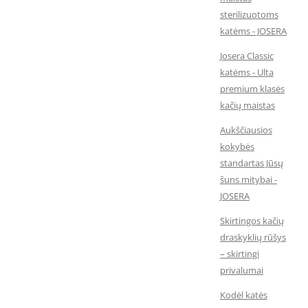
sterilizuotoms
katėms - JOSERA
Josera Classic
katėms - Ulta
premium klasės
kačių maistas
Aukščiausios
kokybės
standartas Jūsų
šuns mitybai -
JOSERA
Skirtingos kačių
draskyklių rūšys
– skirtingi
privalumai
Kodėl katės