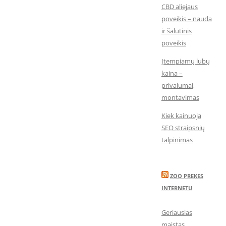
CBD aliejaus
poveikis – nauda
ir šalutinis
poveikis
Įtempiamų lubų
kaina –
privalumai,
montavimas
Kiek kainuoja
SEO straipsnių
talpinimas
ZOO PREKES
INTERNETU
Geriausias
maistas