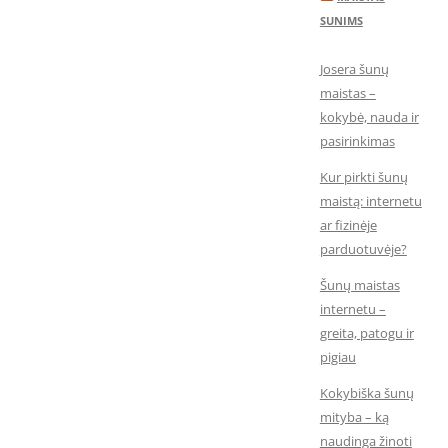
SUNIMS
Josera šunų
maistas –
kokybė, nauda ir
pasirinkimas
Kur pirkti šunų
maistą: internetu
ar fizinėje
parduotuvėje?
Šunų maistas
internetu –
greita, patogu ir
pigiau
Kokybiška šunų
mityba – ką
naudinga žinoti