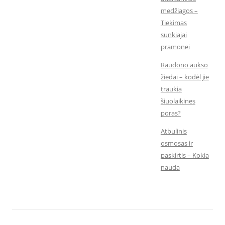
medžiagos –
Tiekimas
sunkiajai
pramonei
Raudono aukso
žiedai – kodėl jie
traukia
šiuolaikines
poras?
Atbulinis
osmosas ir
paskirtis – Kokia
nauda