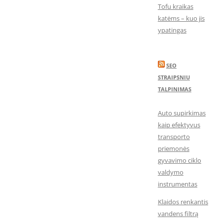
Tofu kraikas
katėms – kuo jis
ypatingas
SEO
STRAIPSNIU
TALPINIMAS
Auto supirkimas
kaip efektyvus
transporto
priemonės
gyvavimo ciklo
valdymo
instrumentas
Klaidos renkantis
vandens filtrą