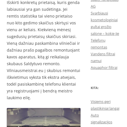
Išskirti konkretų prietaisą, kuris genda
AG
labiausiai yra gan sudėtinga. Jei
Svarbiausi
remtis statistika tai vieno prietaiso
kosmetologiniai
nuo kito gedimo skaičius skirtųsi vos
gultai grožio
vienu ar keliais. Kiekvieną mėnesį
salone – kokie jie
sugedusių prietaisų skaičius skiriasi.
Telefonų
Vieną dažniau paskambina vilniečiai ir
remontas
dažniau prašo pagalbos remontuojant
Vandens filtrai
kavos aparatus, kitą gi reikalauja
namui
skubaus šaldytuvo remonto.
Aquaphor filtrai
Vilniausmeistrai.eu į skubius remontui
iškvietimus vyksta tik ekstra atvejais,
todėl pasiskambinę telefonu klientai
KITA:
yra registruojami į bendrą meistro
laukimo eilę.
Visiems geri
plastikiniai langai
Auto
signalizacijos