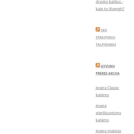
drasko baldus -
kaip to išvengti?
SEO
STRAIPSNIU
TALPINIMAS
GYVUNU
PREKES AKCIJA
Josera Classic
katėms
Josera
sterilizuotoms
katėms
Josera maistas