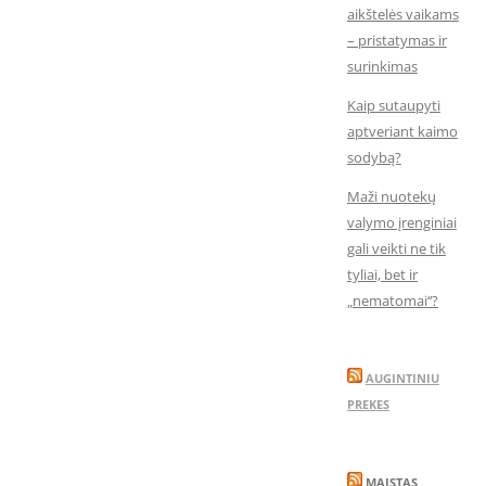
aikštelės vaikams
– pristatymas ir
surinkimas
Kaip sutaupyti
aptveriant kaimo
sodybą?
Maži nuotekų
valymo įrenginiai
gali veikti ne tik
tyliai, bet ir
„nematomai‘‘?
AUGINTINIU
PREKES
MAISTAS