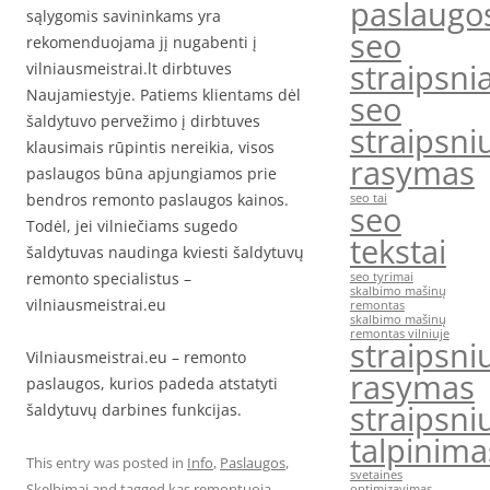
paslaugo
sąlygomis savininkams yra
seo
rekomenduojama jį nugabenti į
straipsnia
vilniausmeistrai.lt dirbtuves
Naujamiestyje. Patiems klientams dėl
seo
šaldytuvo pervežimo į dirbtuves
straipsni
klausimais rūpintis nereikia, visos
rasymas
paslaugos būna apjungiamos prie
bendros remonto paslaugos kainos.
seo tai
seo
Todėl, jei vilniečiams sugedo
tekstai
šaldytuvas naudinga kviesti šaldytuvų
remonto specialistus –
seo tyrimai
skalbimo mašinų
vilniausmeistrai.eu
remontas
skalbimo mašinų
remontas vilniuje
straipsni
Vilniausmeistrai.eu – remonto
rasymas
paslaugos, kurios padeda atstatyti
straipsni
šaldytuvų darbines funkcijas.
talpinima
This entry was posted in
Info
,
Paslaugos
,
svetaines
Skelbimai
and tagged
kas remontuoja
optimizavimas