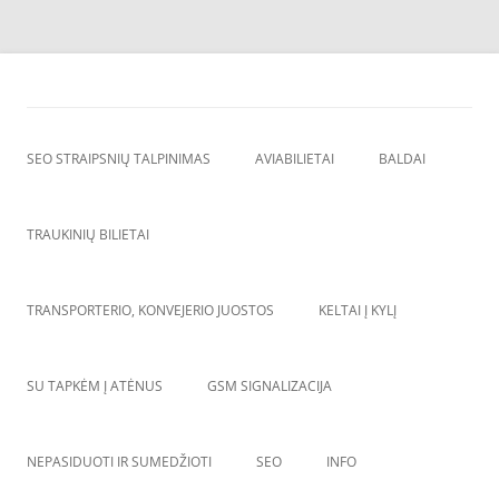
Skip
to
SEO straipsnių talpinimas
content
SEO straipsniu talpinimas, atgalines nuorodos, backlinkai,
SEO STRAIPSNIŲ TALPINIMAS
AVIABILIETAI
BALDAI
TRAUKINIŲ BILIETAI
TRANSPORTERIO, KONVEJERIO JUOSTOS
KELTAI Į KYLĮ
SU TAPKĖM Į ATĖNUS
GSM SIGNALIZACIJA
NEPASIDUOTI IR SUMEDŽIOTI
SEO
INFO