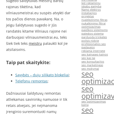
sugedo šaldytuvas meistrų darbų
led reklaminiu
rajonas tikėtina, kad
iskabu gamyba
Namo elektros
vilniausmeistrai.eu suspės atvykti dar
instaliacijos
projektas
tos pačios dienos pavakarę. Na, o
nugelezinimo filtras
nukalkinimo filtrai
jeigu šaldytuvas sugedo ir Jūs
optimizavimas
paieškos sistemoms
randatės kitame Vilniaus rajone nei
paieskos sistema
darbuojasi vilniausmeistrai.eu, teks
parduoda trinkeles
poilsis nidoje
šiek tiek teks
meistrų
palaukti kol jie
profesionalios seo
paslaugos
atsilaisvins.
reklama internete
seo kaina
seo kainos
seo kas tai
Taip pat skaitykite:
seo konsultacijos
seo marketingas
seo mokymai
seo
Sąvybės – dujų silikato blokeliai
;
optimizac
Telefonų remontas
;
seo
Dažniausiai šaldytuvų remontas
optimiza
atliekamas savininkų namuose ir tik
seo optimizavimas
retais atvejais, jei neįmanoma
kaina
seo
įrenginio suremontuoti namų