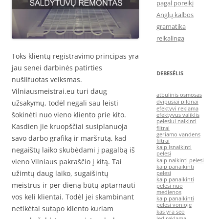
pagal poreikį
Anglų kalbos
gramatika
reikalinga
Toks klientų registravimo principas yra
jau senei darbinės patirties
DEBESĖLIS
nušlifuotas veiksmas.
Vilniausmeistrai.eu turi daug
atbulinis osmosas
užsakymų, todėl negali sau leisti
dvipusiai pilonai
efektyvi reklama
šokinėti nuo vieno kliento prie kito.
efektyvus valiklis
pelesiui naikinti
Kasdien jie kruopščiai susiplanuoja
filtrai
geriamo vandens
savo darbo grafiką ir maršrutą, kad
filtrai
kaip isnaikinti
negaištų laiko skubėdami į pagalbą iš
pelesi
vieno Vilniaus pakraščio į kitą. Tai
kaip naikinti pelesi
kaip panaikinti
užimtų daug laiko, sugaišintų
pelesi
kaip panaikinti
meistrus ir per dieną būtų aptarnauti
pelesi nuo
medienos
vos keli klientai. Todėl jei skambinant
kaip panaikinti
pelesi vonioje
netikėtai sutapo kliento kuriam
kas yra seo
led reklama