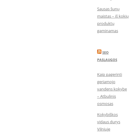
Sausas šunų
maistas – iš kokių
produktų
gaminamas
SEO
PASLAUGOS
Kaip pagerinti
geriamojo
vandens kokybę
– Atbulinis
osmosas
Kokybiškos
vidaus durys
Vilniuje