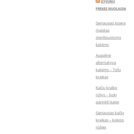
GYVUNU
PREKES NUOLAIDA
Geriausias Josera
maistas
sterilizuotoms
katėms
Augalinė
alternatyva
katėms – Tofu
kraikas
Kačių kraiko
rūšys – kokį
parinkti katei
Geriausias kačių
kraikas – kokios
rūšies