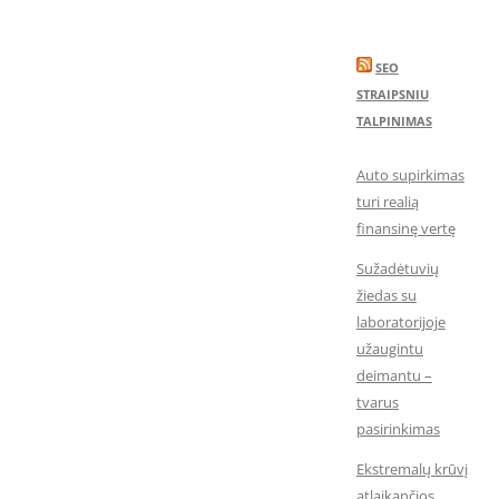
SEO
STRAIPSNIU
TALPINIMAS
Auto supirkimas
turi realią
finansinę vertę
Sužadėtuvių
žiedas su
laboratorijoje
užaugintu
deimantu –
tvarus
pasirinkimas
Ekstremalų krūvį
atlaikančios