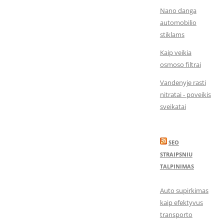
Nano danga
automobilio
stiklams
Kaip veikia
osmoso filtrai
Vandenyje rasti
nitratai - poveikis
sveikatai
SEO
STRAIPSNIU
TALPINIMAS
Auto supirkimas
kaip efektyvus
transporto