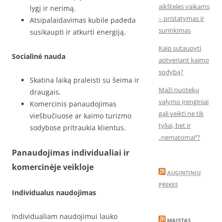
aikštelės vaikams
lygį ir nerimą.
– pristatymas ir
Atsipalaidavimas kubile padeda
surinkimas
susikaupti ir atkurti energiją.
Kaip sutaupyti
Socialinė nauda
aptveriant kaimo
sodybą?
Skatina laiką praleisti su šeima ir
Maži nuotekų
draugais.
valymo įrenginiai
Komercinis panaudojimas
gali veikti ne tik
viešbučiuose ar kaimo turizmo
tyliai, bet ir
sodybose pritraukia klientus.
„nematomai‘‘?
Panaudojimas individualiai ir
komercinėje veikloje
AUGINTINIU
PREKES
Individualus naudojimas
Individualiam naudojimui lauko
MAISTAS