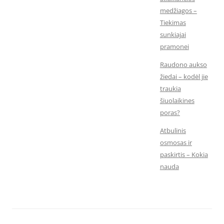
medžiagos –
Tiekimas
sunkiajai
pramonei
Raudono aukso
žiedai – kodėl jie
traukia
šiuolaikines
poras?
Atbulinis
osmosas ir
paskirtis – Kokia
nauda