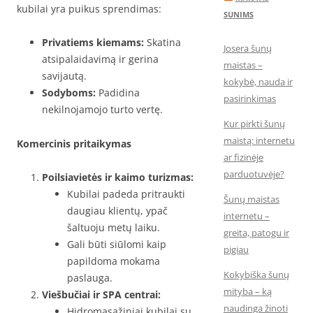
kubilai yra puikus sprendimas:
SUNIMS
Privatiems kiemams:
Skatina
Josera šunų
atsipalaidavimą ir gerina
maistas –
savijautą.
kokybė, nauda ir
Sodyboms:
Padidina
pasirinkimas
nekilnojamojo turto vertę.
Kur pirkti šunų
maistą: internetu
Komercinis pritaikymas
ar fizinėje
parduotuvėje?
Poilsiavietės ir kaimo turizmas:
Kubilai padeda pritraukti
Šunų maistas
daugiau klientų, ypač
internetu –
šaltuoju metų laiku.
greita, patogu ir
Gali būti siūlomi kaip
pigiau
papildoma mokama
Kokybiška šunų
paslauga.
mityba – ką
Viešbučiai ir SPA centrai:
naudinga žinoti
Hidromasažiniai kubilai su