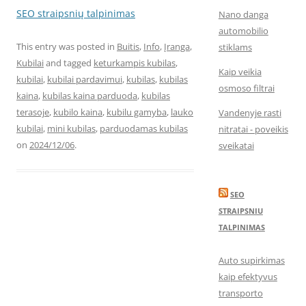
SEO straipsnių talpinimas
Nano danga
automobilio
This entry was posted in
Buitis
,
Info
,
Įranga
,
stiklams
Kubilai
and tagged
keturkampis kubilas
,
Kaip veikia
kubilai
,
kubilai pardavimui
,
kubilas
,
kubilas
osmoso filtrai
kaina
,
kubilas kaina parduoda
,
kubilas
terasoje
,
kubilo kaina
,
kubilu gamyba
,
lauko
Vandenyje rasti
kubilai
,
mini kubilas
,
parduodamas kubilas
nitratai - poveikis
on
2024/12/06
.
sveikatai
SEO
STRAIPSNIU
TALPINIMAS
Auto supirkimas
kaip efektyvus
transporto