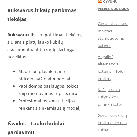
GYVUNU
PREKES NUOLAIDA
Buksvarus.lt kaip patikimas
tiekėjas
Geriausias Josera
maistas
Buksvarus.lt
– tai patikimas tiekėjas,
sterilizuotoms
siūlantis platų lauko kubilų
katėms
asortimentą, atitinkantį skirtingus
poreikius:
Augalinė
alternatyva
Mediniai, plastikiniai ir
katėms – Tofu
hidromasažiniai modeliai.
kraikas
Papildomos paslaugos, tokios
Kačių kraiko
kaip montavimas ir priežiūra.
rūšys – kokį
Profesionalios konsultacijos
parinkti katei
renkantis tinkamiausią modelį.
Geriausias kačių
kraikas – kokios
Išvados – Lauko kubilai
rūšies
pardavimui