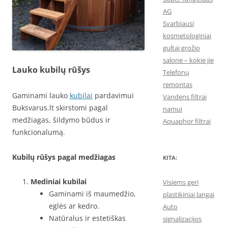
AG
Svarbiausi
kosmetologiniai
gultai grožio
salone – kokie jie
Lauko kubilų rūšys
Telefonų
remontas
Gaminami lauko
kubilai
pardavimui
Vandens filtrai
Buksvarus.lt skirstomi pagal
namui
medžiagas, šildymo būdus ir
Aquaphor filtrai
funkcionalumą.
Kubilų rūšys pagal medžiagas
KITA:
Mediniai kubilai
Visiems geri
Gaminami iš maumedžio,
plastikiniai langai
eglės ar kedro.
Auto
Natūralus ir estetiškas
signalizacijos