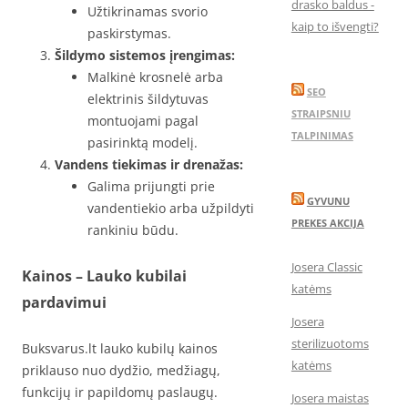
drasko baldus -
Užtikrinamas svorio
kaip to išvengti?
paskirstymas.
Šildymo sistemos įrengimas:
Malkinė krosnelė arba
SEO
elektrinis šildytuvas
STRAIPSNIU
montuojami pagal
TALPINIMAS
pasirinktą modelį.
Vandens tiekimas ir drenažas:
Galima prijungti prie
GYVUNU
vandentiekio arba užpildyti
PREKES AKCIJA
rankiniu būdu.
Josera Classic
Kainos – Lauko kubilai
katėms
pardavimui
Josera
sterilizuotoms
Buksvarus.lt lauko kubilų kainos
katėms
priklauso nuo dydžio, medžiagų,
funkcijų ir papildomų paslaugų.
Josera maistas