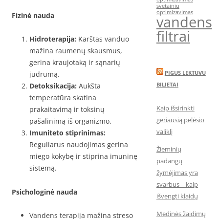
svetainiu
optimizavimas
Fizinė nauda
vandens
filtrai
Hidroterapija:
Karštas vanduo
mažina raumenų skausmus,
gerina kraujotaką ir sąnarių
PIGUS LEKTUVU
judrumą.
BILIETAI
Detoksikacija:
Aukšta
temperatūra skatina
Kaip išsirinkti
prakaitavimą ir toksinų
geriausią pelėsio
pašalinimą iš organizmo.
valiklį
Imuniteto stiprinimas:
Reguliarus naudojimas gerina
Žieminių
miego kokybę ir stiprina imuninę
padangų
sistemą.
žymėjimas yra
svarbus – kaip
Psichologinė nauda
išvengti klaidų
Medinės žaidimų
Vandens terapija mažina streso