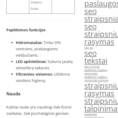
paslaugo
šildymo
seo
būdą
straipsnia
seo
Papildomos funkcijos
straipsni
rasymas
Hidromasažas:
Tinka SPA
seo tai
centrams, prabangiems
seo
viešbučiams.
tekstai
LED apšvietimas:
Sukuria jaukią
seo tyrimai
atmosferą vakarais.
skalbimo mašinų
Filtravimo sistemos:
Užtikrina
remontas
skalbimo mašinų
vandens higieną.
remontas vilniuje
straipsni
rasymas
Nauda
straipsni
talpinima
Kubilai lauke yra naudingi tiek fizinei
sveikatai, tiek psichologinei gerovei.
svetaines
optimizavimas