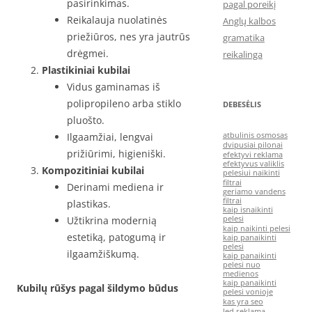
pasirinkimas.
pagal poreikį
Reikalauja nuolatinės
Anglų kalbos
priežiūros, nes yra jautrūs
gramatika
drėgmei.
reikalinga
Plastikiniai kubilai
Vidus gaminamas iš
polipropileno arba stiklo
DEBESĖLIS
pluošto.
Ilgaamžiai, lengvai
atbulinis osmosas
dvipusiai pilonai
prižiūrimi, higieniški.
efektyvi reklama
efektyvus valiklis
Kompozitiniai kubilai
pelesiui naikinti
filtrai
Derinami mediena ir
geriamo vandens
filtrai
plastikas.
kaip isnaikinti
Užtikrina modernią
pelesi
kaip naikinti pelesi
estetiką, patogumą ir
kaip panaikinti
pelesi
ilgaamžiškumą.
kaip panaikinti
pelesi nuo
medienos
kaip panaikinti
Kubilų rūšys pagal šildymo būdus
pelesi vonioje
kas yra seo
led reklama