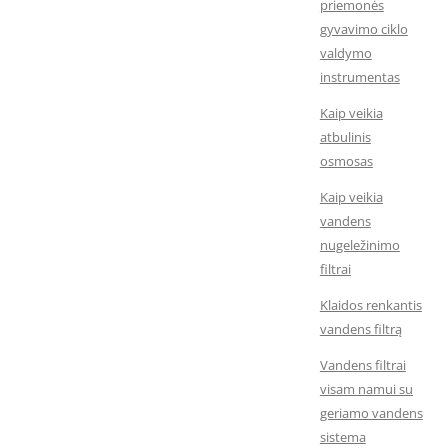
priemonės
gyvavimo ciklo
valdymo
instrumentas
Kaip veikia
atbulinis
osmosas
Kaip veikia
vandens
nugeležinimo
filtrai
Klaidos renkantis
vandens filtrą
Vandens filtrai
visam namui su
geriamo vandens
sistema