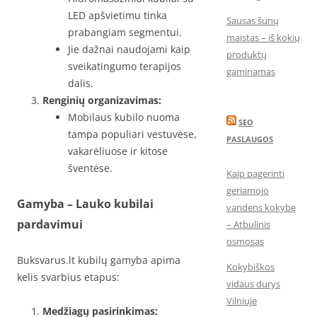
LED apšvietimu tinka
Sausas šunų
prabangiam segmentui.
maistas – iš kokių
Jie dažnai naudojami kaip
produktų
sveikatingumo terapijos
gaminamas
dalis.
Renginių organizavimas:
Mobilaus kubilo nuoma
SEO
tampa populiari vestuvėse,
PASLAUGOS
vakarėliuose ir kitose
šventėse.
Kaip pagerinti
geriamojo
Gamyba – Lauko kubilai
vandens kokybę
pardavimui
– Atbulinis
osmosas
Buksvarus.lt kubilų gamyba apima
Kokybiškos
kelis svarbius etapus:
vidaus durys
Vilniuje
Medžiagų pasirinkimas: