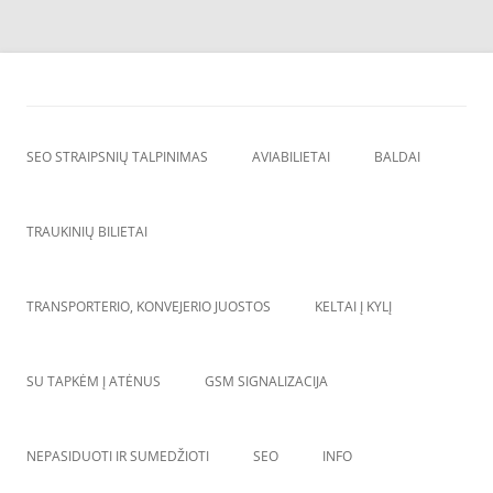
Skip
to
SEO straipsnių talpinimas
content
SEO straipsniu talpinimas, atgalines nuorodos, backlinkai,
SEO STRAIPSNIŲ TALPINIMAS
AVIABILIETAI
BALDAI
TRAUKINIŲ BILIETAI
TRANSPORTERIO, KONVEJERIO JUOSTOS
KELTAI Į KYLĮ
SU TAPKĖM Į ATĖNUS
GSM SIGNALIZACIJA
NEPASIDUOTI IR SUMEDŽIOTI
SEO
INFO