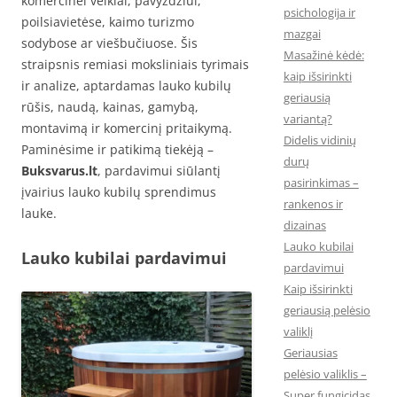
komercinei veiklai, pavyzdžiui,
psichologija ir
poilsiavietėse, kaimo turizmo
mazgai
sodybose ar viešbučiuose. Šis
Masažinė kėdė:
straipsnis remiasi moksliniais tyrimais
kaip išsirinkti
ir analize, aptardamas lauko kubilų
geriausią
rūšis, naudą, kainas, gamybą,
variantą?
montavimą ir komercinį pritaikymą.
Didelis vidinių
Paminėsime ir patikimą tiekėją –
durų
Buksvarus.lt
, pardavimui siūlantį
pasirinkimas –
įvairius lauko kubilų sprendimus
rankenos ir
lauke.
dizainas
Lauko kubilai
Lauko kubilai pardavimui
pardavimui
Kaip išsirinkti
geriausią pelėsio
valiklį
Geriausias
pelėsio valiklis –
Super fungicidas