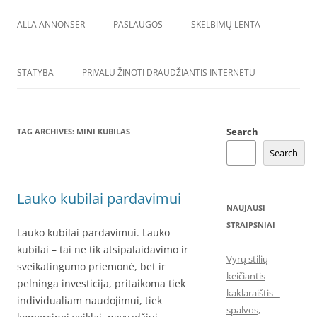
ALLA ANNONSER
PASLAUGOS
SKELBIMŲ LENTA
STATYBA
PRIVALU ŽINOTI DRAUDŽIANTIS INTERNETU
Search
TAG ARCHIVES:
MINI KUBILAS
Search
Lauko kubilai pardavimui
NAUJAUSI
STRAIPSNIAI
Lauko kubilai pardavimui. Lauko
kubilai – tai ne tik atsipalaidavimo ir
Vyrų stilių
sveikatingumo priemonė, bet ir
keičiantis
pelninga investicija, pritaikoma tiek
kaklaraištis –
individualiam naudojimui, tiek
spalvos,