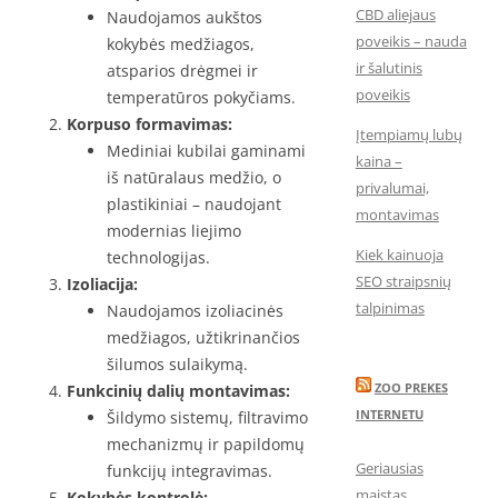
CBD aliejaus
Naudojamos aukštos
poveikis – nauda
kokybės medžiagos,
ir šalutinis
atsparios drėgmei ir
poveikis
temperatūros pokyčiams.
Korpuso formavimas:
Įtempiamų lubų
Mediniai kubilai gaminami
kaina –
iš natūralaus medžio, o
privalumai,
plastikiniai – naudojant
montavimas
modernias liejimo
Kiek kainuoja
technologijas.
SEO straipsnių
Izoliacija:
talpinimas
Naudojamos izoliacinės
medžiagos, užtikrinančios
šilumos sulaikymą.
ZOO PREKES
Funkcinių dalių montavimas:
INTERNETU
Šildymo sistemų, filtravimo
mechanizmų ir papildomų
Geriausias
funkcijų integravimas.
maistas
Kokybės kontrolė: