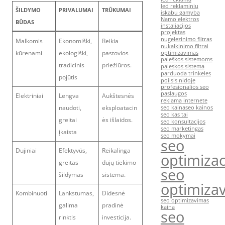
led reklaminiu
ŠILDYMO
PRIVALUMAI
TRŪKUMAI
iskabu gamyba
Namo elektros
BŪDAS
instaliacijos
projektas
nugelezinimo filtras
Malkomis
Ekonomiški,
Reikia
nukalkinimo filtrai
kūrenami
ekologiški,
pastovios
optimizavimas
paieškos sistemoms
tradicinis
priežiūros.
paieskos sistema
parduoda trinkeles
pojūtis
poilsis nidoje
profesionalios seo
paslaugos
Elektriniai
Lengva
Aukštesnės
reklama internete
naudoti,
eksploatacin
seo kaina
seo kainos
seo kas tai
greitai
ės išlaidos.
seo konsultacijos
seo marketingas
įkaista
seo mokymai
seo
Dujiniai
Efektyvūs,
Reikalinga
optimizac
greitas
dujų tiekimo
seo
šildymas
sistema.
optimiza
Kombinuoti
Lankstumas,
Didesnė
seo optimizavimas
galima
pradinė
kaina
seo
rinktis
investicija.