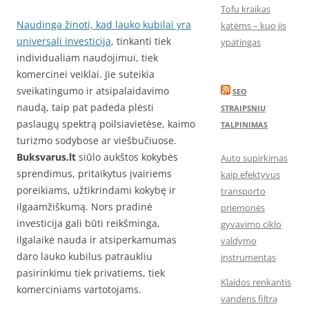
Tofu kraikas
Naudinga žinoti, kad lauko kubilai yra
katėms – kuo jis
universali investicija
, tinkanti tiek
ypatingas
individualiam naudojimui, tiek
komercinei veiklai. Jie suteikia
sveikatingumo ir atsipalaidavimo
SEO
naudą, taip pat padeda plėsti
STRAIPSNIU
paslaugų spektrą poilsiavietėse, kaimo
TALPINIMAS
turizmo sodybose ar viešbučiuose.
Buksvarus.lt
siūlo aukštos kokybės
Auto supirkimas
sprendimus, pritaikytus įvairiems
kaip efektyvus
poreikiams, užtikrindami kokybę ir
transporto
ilgaamžiškumą. Nors pradinė
priemonės
investicija gali būti reikšminga,
gyvavimo ciklo
ilgalaikė nauda ir atsiperkamumas
valdymo
daro lauko kubilus patraukliu
instrumentas
pasirinkimu tiek privatiems, tiek
Klaidos renkantis
komerciniams vartotojams.
vandens filtrą