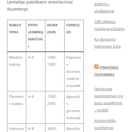
Lentelėje pateikiami orientaciniai
katėms –
duomenys:
atsiliepimai
CBD aliejaus
KUBILO
DYDIS
KAINA
FUNKCIJ
nauda gyvūnams
TIPAS
(ASMENŲ
(EUR)
OS
Ką dovanoti
SKAIČIUS
įsigijusiam katę
)
Medinis
4–6
1000–
Paprasta
kubilas
1500
s
STRAIPSNIU
dizainas,
TALPINIMAS
malkinė
krosnelė
Geriausias
pasirinkimas yra
Plastikini
4–6
1500–
Ilgaamži
auto supirkimas
s kubilas
2500
s,
– kodėl?
geresnė
izoliacija
Automobilių
supirkimas
Hidroma
6–8
3000–
Masažin