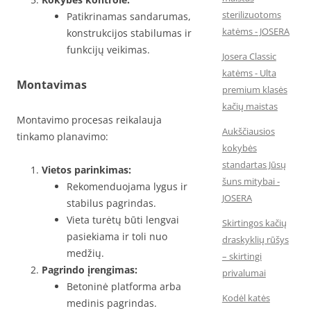
sterilizuotoms
Patikrinamas sandarumas,
katėms - JOSERA
konstrukcijos stabilumas ir
funkcijų veikimas.
Josera Classic
katėms - Ulta
Montavimas
premium klasės
kačių maistas
Montavimo procesas reikalauja
Aukščiausios
tinkamo planavimo:
kokybės
standartas Jūsų
Vietos parinkimas:
šuns mitybai -
Rekomenduojama lygus ir
JOSERA
stabilus pagrindas.
Vieta turėtų būti lengvai
Skirtingos kačių
pasiekiama ir toli nuo
draskyklių rūšys
medžių.
– skirtingi
Pagrindo įrengimas:
privalumai
Betoninė platforma arba
Kodėl katės
medinis pagrindas.