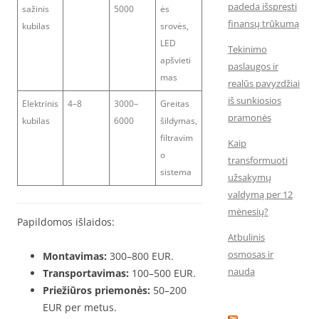
padeda išspręsti
sažinis
5000
ės
finansų trūkumą
kubilas
srovės,
LED
Tekinimo
apšvieti
paslaugos ir
mas
realūs pavyzdžiai
iš sunkiosios
Elektrinis
4–8
3000–
Greitas
pramonės
kubilas
6000
šildymas,
filtravim
Kaip
o
transformuoti
sistema
užsakymų
valdymą per 12
mėnesių?
Papildomos išlaidos:
Atbulinis
osmosas ir
Montavimas:
300–800 EUR.
nauda
Transportavimas:
100–500 EUR.
Priežiūros priemonės:
50–200
EUR per metus.