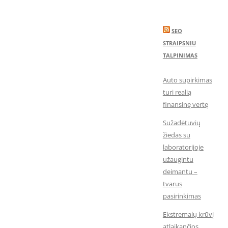
SEO
STRAIPSNIU
TALPINIMAS
Auto supirkimas
turi realią
finansinę vertę
Sužadėtuvių
žiedas su
laboratorijoje
užaugintu
deimantu –
tvarus
pasirinkimas
Ekstremalų krūvį
atlaikančios