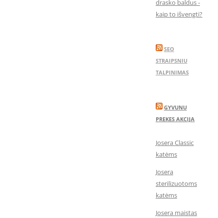
drasko baldus -
kaip to išvengti?
SEO
STRAIPSNIU
TALPINIMAS
GYVUNU
PREKES AKCIJA
Josera Classic
katėms
Josera
sterilizuotoms
katėms
Josera maistas