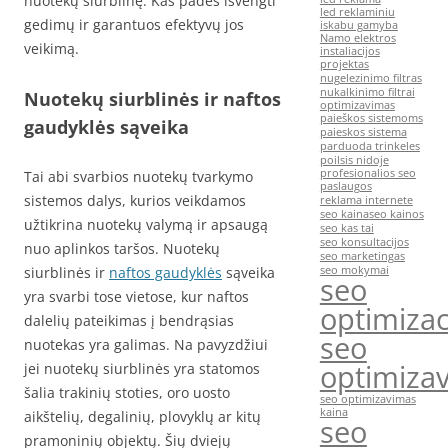
nuotekų siurblinę. Kas padės išvengti
led reklaminiu
gedimų ir garantuos efektyvų jos
iskabu gamyba
Namo elektros
veikimą.
instaliacijos
projektas
nugelezinimo filtras
nukalkinimo filtrai
Nuotekų siurblinės ir naftos
optimizavimas
paieškos sistemoms
gaudyklės sąveika
paieskos sistema
parduoda trinkeles
poilsis nidoje
profesionalios seo
Tai abi svarbios nuotekų tvarkymo
paslaugos
sistemos dalys, kurios veikdamos
reklama internete
seo kaina
seo kainos
užtikrina nuotekų valymą ir apsaugą
seo kas tai
seo konsultacijos
nuo aplinkos taršos. Nuotekų
seo marketingas
siurblinės ir
naftos gaudyklės
sąveika
seo mokymai
seo
yra svarbi tose vietose, kur naftos
optimizac
dalelių pateikimas į bendrąsias
seo
nuotekas yra galimas. Na pavyzdžiui
optimiza
jei nuotekų siurblinės yra statomos
šalia trakinių stoties, oro uosto
seo optimizavimas
kaina
aikštelių, degalinių, plovyklų ar kitų
seo
pramoninių objektų. Šių dviejų