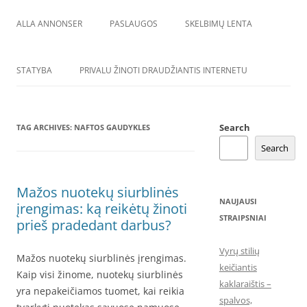
ALLA ANNONSER
PASLAUGOS
SKELBIMŲ LENTA
STATYBA
PRIVALU ŽINOTI DRAUDŽIANTIS INTERNETU
Search
TAG ARCHIVES:
NAFTOS GAUDYKLES
Search
Mažos nuotekų siurblinės
NAUJAUSI
įrengimas: ką reikėtų žinoti
STRAIPSNIAI
prieš pradedant darbus?
Vyrų stilių
Mažos nuotekų siurblinės įrengimas.
keičiantis
Kaip visi žinome, nuotekų siurblinės
kaklaraištis –
yra nepakeičiamos tuomet, kai reikia
spalvos,