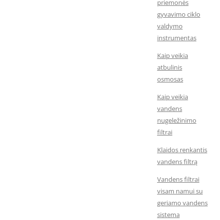
priemonės
gyvavimo ciklo
valdymo
instrumentas
Kaip veikia
atbulinis
osmosas
Kaip veikia
vandens
nugeležinimo
filtrai
Klaidos renkantis
vandens filtrą
Vandens filtrai
visam namui su
geriamo vandens
sistema