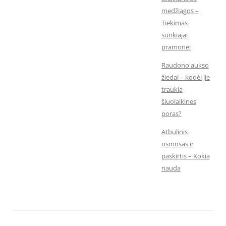
medžiagos –
Tiekimas
sunkiajai
pramonei
Raudono aukso
žiedai – kodėl jie
traukia
šiuolaikines
poras?
Atbulinis
osmosas ir
paskirtis – Kokia
nauda