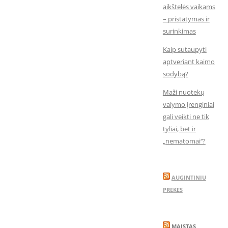
aikštelės vaikams
– pristatymas ir
surinkimas
Kaip sutaupyti
aptveriant kaimo
sodybą?
Maži nuotekų
valymo įrenginiai
gali veikti ne tik
tyliai, bet ir
„nematomai‘‘?
AUGINTINIU
PREKES
MAISTAS