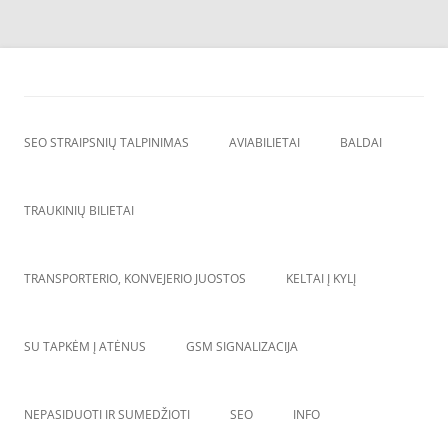
Skip
to
SEO straipsnių talpinimas
content
SEO straipsniu talpinimas, atgalines nuorodos, backlinkai,
SEO STRAIPSNIŲ TALPINIMAS
AVIABILIETAI
BALDAI
TRAUKINIŲ BILIETAI
TRANSPORTERIO, KONVEJERIO JUOSTOS
KELTAI Į KYLĮ
SU TAPKĖM Į ATĖNUS
GSM SIGNALIZACIJA
NEPASIDUOTI IR SUMEDŽIOTI
SEO
INFO