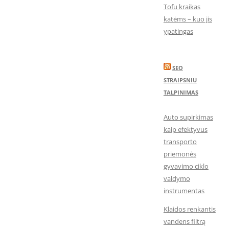
Tofu kraikas
katėms – kuo jis
ypatingas
SEO
STRAIPSNIU
TALPINIMAS
Auto supirkimas
kaip efektyvus
transporto
priemonės
gyvavimo ciklo
valdymo
instrumentas
Klaidos renkantis
vandens filtrą