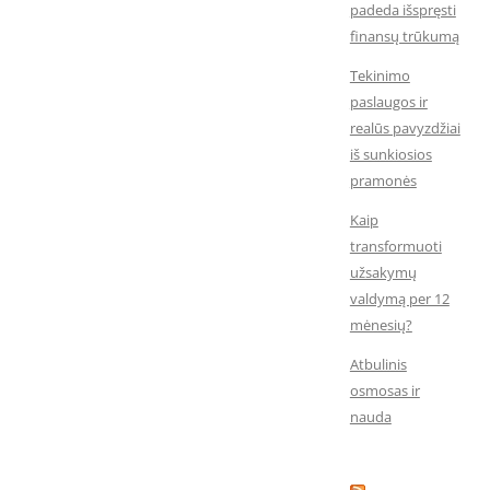
padeda išspręsti
finansų trūkumą
Tekinimo
paslaugos ir
realūs pavyzdžiai
iš sunkiosios
pramonės
Kaip
transformuoti
užsakymų
valdymą per 12
mėnesių?
Atbulinis
osmosas ir
nauda