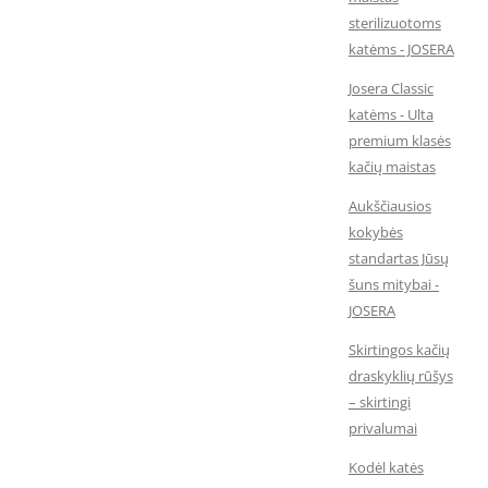
sterilizuotoms
katėms - JOSERA
Josera Classic
katėms - Ulta
premium klasės
kačių maistas
Aukščiausios
kokybės
standartas Jūsų
šuns mitybai -
JOSERA
Skirtingos kačių
draskyklių rūšys
– skirtingi
privalumai
Kodėl katės