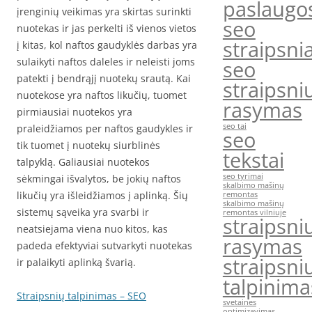
paslaugo
įrenginių veikimas yra skirtas surinkti
seo
nuotekas ir jas perkelti iš vienos vietos
straipsnia
į kitas, kol naftos gaudyklės darbas yra
sulaikyti naftos daleles ir neleisti joms
seo
patekti į bendrąjį nuotekų srautą. Kai
straipsni
nuotekose yra naftos likučių, tuomet
rasymas
pirmiausiai nuotekos yra
seo tai
praleidžiamos per naftos gaudykles ir
seo
tik tuomet į nuotekų siurblinės
tekstai
talpyklą. Galiausiai nuotekos
seo tyrimai
sėkmingai išvalytos, be jokių naftos
skalbimo mašinų
likučių yra išleidžiamos į aplinką. Šių
remontas
skalbimo mašinų
sistemų sąveika yra svarbi ir
remontas vilniuje
straipsni
neatsiejama viena nuo kitos, kas
rasymas
padeda efektyviai sutvarkyti nuotekas
straipsni
ir palaikyti aplinką švarią.
talpinima
Straipsnių talpinimas – SEO
svetaines
optimizavimas