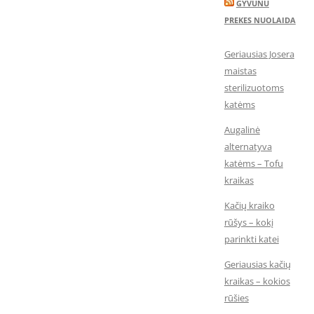
GYVUNU
PREKES NUOLAIDA
Geriausias Josera
maistas
sterilizuotoms
katėms
Augalinė
alternatyva
katėms – Tofu
kraikas
Kačių kraiko
rūšys – kokį
parinkti katei
Geriausias kačių
kraikas – kokios
rūšies