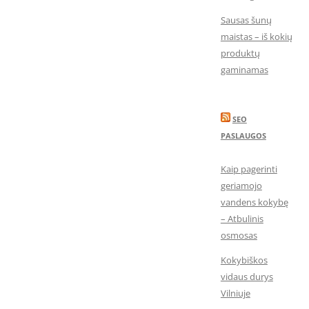
Sausas šunų
maistas – iš kokių
produktų
gaminamas
SEO
PASLAUGOS
Kaip pagerinti
geriamojo
vandens kokybę
– Atbulinis
osmosas
Kokybiškos
vidaus durys
Vilniuje