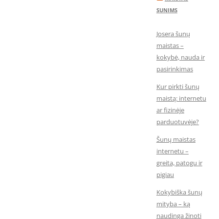
SUNIMS
Josera šunų
maistas –
kokybė, nauda ir
pasirinkimas
Kur pirkti šunų
maistą: internetu
ar fizinėje
parduotuvėje?
Šunų maistas
internetu –
greita, patogu ir
pigiau
Kokybiška šunų
mityba – ką
naudinga žinoti