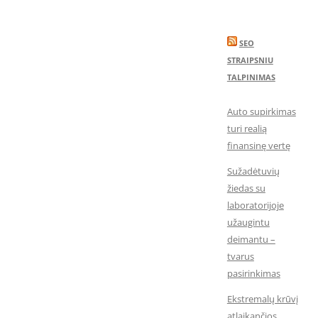
SEO
STRAIPSNIU
TALPINIMAS
Auto supirkimas
turi realią
finansinę vertę
Sužadėtuvių
žiedas su
laboratorijoje
užaugintu
deimantu –
tvarus
pasirinkimas
Ekstremalų krūvį
atlaikančios