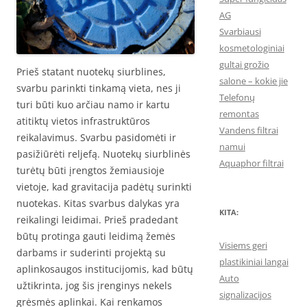
AG
Svarbiausi
kosmetologiniai
gultai grožio
Prieš statant nuotekų siurblines,
salone – kokie jie
svarbu parinkti tinkamą vieta, nes ji
Telefonų
turi būti kuo arčiau namo ir kartu
remontas
atitiktų vietos infrastruktūros
Vandens filtrai
reikalavimus. Svarbu pasidomėti ir
namui
pasižiūrėti reljefą. Nuotekų siurblinės
Aquaphor filtrai
turėtų būti įrengtos žemiausioje
vietoje, kad gravitacija padėtų surinkti
nuotekas. Kitas svarbus dalykas yra
KITA:
reikalingi leidimai. Prieš pradedant
būtų protinga gauti leidimą žemės
Visiems geri
darbams ir suderinti projektą su
plastikiniai langai
aplinkosaugos institucijomis, kad būtų
Auto
užtikrinta, jog šis įrenginys nekels
signalizacijos
grėsmės aplinkai. Kai renkamos