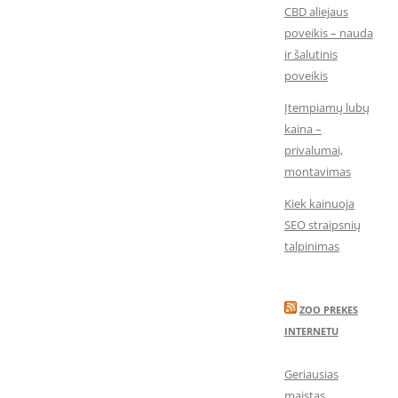
CBD aliejaus
poveikis – nauda
ir šalutinis
poveikis
Įtempiamų lubų
kaina –
privalumai,
montavimas
Kiek kainuoja
SEO straipsnių
talpinimas
ZOO PREKES
INTERNETU
Geriausias
maistas