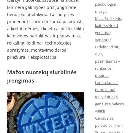
tvarkyti nuotekas savuose namuose,
psichologija ir
kur nėra galimybės prisijungti prie
mazgai
bendrojo nuotakyno. Tačiau prieš
Masažinė kėdė:
pradedant svarbu tinkamai pasiruošti,
kaip išsirinkti
atkreipti dėmesį į keletą aspektų, tokių
geriausią
kaip vietos parinkimas ir planavimas,
variantą?
reikalingi leidimai, technologijos
Didelis vidinių
aprašymas, montavimo darbai,
durų
priežiūra ir eksploatacija.
pasirinkimas –
rankenos ir
Mažos nuotekų siurblinės
dizainas
įrengimas
Lauko kubilai
pardavimui
Kaip išsirinkti
geriausią pelėsio
valiklį
Geriausias
pelėsio valiklis –
Super fungicidas