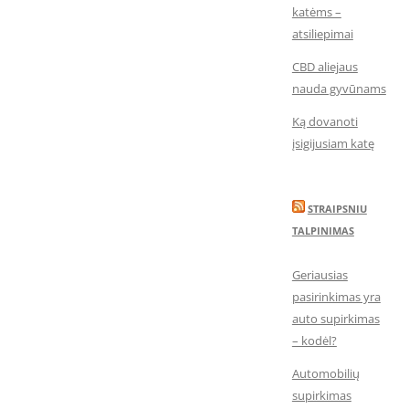
katėms –
atsiliepimai
CBD aliejaus
nauda gyvūnams
Ką dovanoti
įsigijusiam katę
STRAIPSNIU
TALPINIMAS
Geriausias
pasirinkimas yra
auto supirkimas
– kodėl?
Automobilių
supirkimas