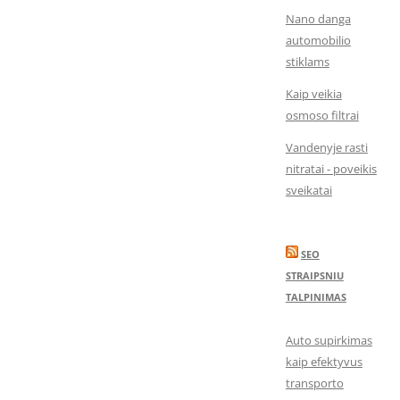
Nano danga
automobilio
stiklams
Kaip veikia
osmoso filtrai
Vandenyje rasti
nitratai - poveikis
sveikatai
SEO
STRAIPSNIU
TALPINIMAS
Auto supirkimas
kaip efektyvus
transporto