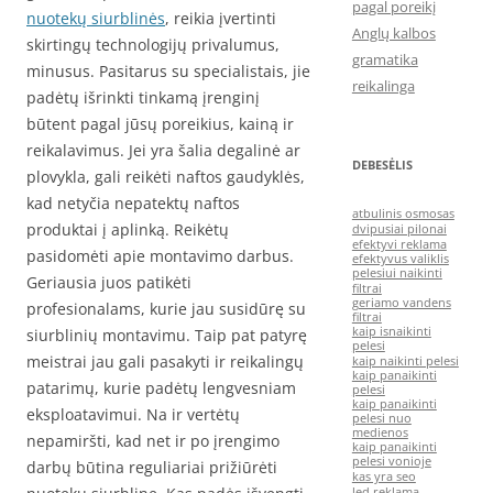
pagal poreikį
nuotekų siurblinės
, reikia įvertinti
Anglų kalbos
skirtingų technologijų privalumus,
gramatika
minusus. Pasitarus su specialistais, jie
reikalinga
padėtų išrinkti tinkamą įrenginį
būtent pagal jūsų poreikius, kainą ir
reikalavimus. Jei yra šalia degalinė ar
DEBESĖLIS
plovykla, gali reikėti naftos gaudyklės,
kad netyčia nepatektų naftos
atbulinis osmosas
produktai į aplinką. Reikėtų
dvipusiai pilonai
efektyvi reklama
pasidomėti apie montavimo darbus.
efektyvus valiklis
pelesiui naikinti
Geriausia juos patikėti
filtrai
geriamo vandens
profesionalams, kurie jau susidūrę su
filtrai
kaip isnaikinti
siurblinių montavimu. Taip pat patyrę
pelesi
meistrai jau gali pasakyti ir reikalingų
kaip naikinti pelesi
kaip panaikinti
patarimų, kurie padėtų lengvesniam
pelesi
kaip panaikinti
eksploatavimui. Na ir vertėtų
pelesi nuo
medienos
nepamiršti, kad net ir po įrengimo
kaip panaikinti
pelesi vonioje
darbų būtina reguliariai prižiūrėti
kas yra seo
led reklama