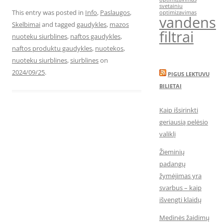
svetainiu
This entry was posted in
Info
,
Paslaugos
,
optimizavimas
vandens
Skelbimai
and tagged
gaudykles
,
mazos
filtrai
nuoteku siurblines
,
naftos gaudykles
,
naftos produktu gaudykles
,
nuotekos
,
nuoteku siurblines
,
siurblines
on
2024/09/25
.
PIGUS LEKTUVU
BILIETAI
Kaip išsirinkti
geriausią pelėsio
valiklį
Žieminių
padangų
žymėjimas yra
svarbus – kaip
išvengti klaidų
Medinės žaidimų