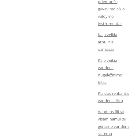
priemonės
gyvavimo ciklo
valdymo
instrumentas
Kaip veikia
atbulinis
osmosas
Kaip veikia
vandens
nugeležinimo
filtrai
Klaidos renkantis
vandens filtrą
Vandens filtrai
visam namui su
geriamo vandens
sistema