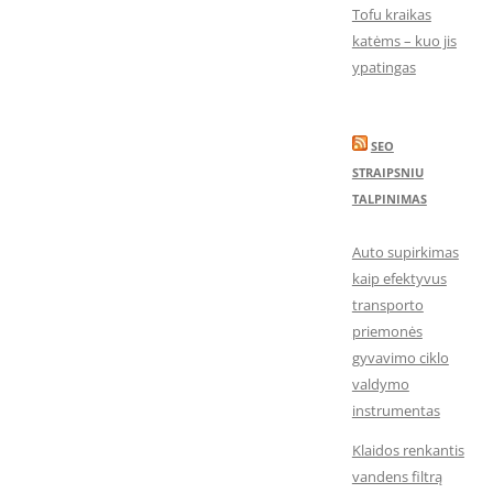
Tofu kraikas
katėms – kuo jis
ypatingas
SEO
STRAIPSNIU
TALPINIMAS
Auto supirkimas
kaip efektyvus
transporto
priemonės
gyvavimo ciklo
valdymo
instrumentas
Klaidos renkantis
vandens filtrą