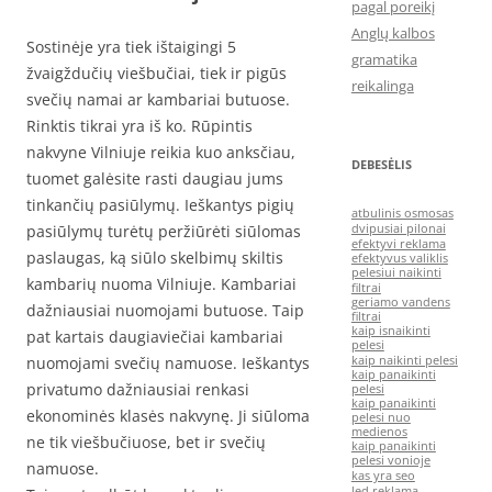
pagal poreikį
Anglų kalbos
Sostinėje yra tiek ištaigingi 5
gramatika
žvaigždučių viešbučiai, tiek ir pigūs
reikalinga
svečių namai ar kambariai butuose.
Rinktis tikrai yra iš ko. Rūpintis
nakvyne Vilniuje reikia kuo anksčiau,
DEBESĖLIS
tuomet galėsite rasti daugiau jums
tinkančių pasiūlymų. Ieškantys pigių
atbulinis osmosas
pasiūlymų turėtų peržiūrėti siūlomas
dvipusiai pilonai
efektyvi reklama
paslaugas, ką siūlo skelbimų skiltis
efektyvus valiklis
pelesiui naikinti
kambarių nuoma Vilniuje. Kambariai
filtrai
geriamo vandens
dažniausiai nuomojami butuose. Taip
filtrai
kaip isnaikinti
pat kartais daugiaviečiai kambariai
pelesi
nuomojami svečių namuose. Ieškantys
kaip naikinti pelesi
kaip panaikinti
privatumo dažniausiai renkasi
pelesi
kaip panaikinti
ekonominės klasės nakvynę. Ji siūloma
pelesi nuo
medienos
ne tik viešbučiuose, bet ir svečių
kaip panaikinti
pelesi vonioje
namuose.
kas yra seo
led reklama