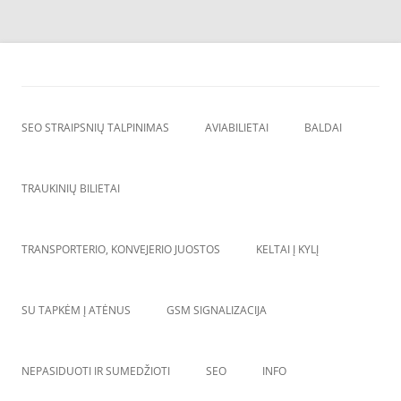
Skip
to
SEO straipsnių talpinimas
content
SEO straipsniu talpinimas, atgalines nuorodos, backlinkai,
SEO STRAIPSNIŲ TALPINIMAS
AVIABILIETAI
BALDAI
TRAUKINIŲ BILIETAI
TRANSPORTERIO, KONVEJERIO JUOSTOS
KELTAI Į KYLĮ
SU TAPKĖM Į ATĖNUS
GSM SIGNALIZACIJA
NEPASIDUOTI IR SUMEDŽIOTI
SEO
INFO