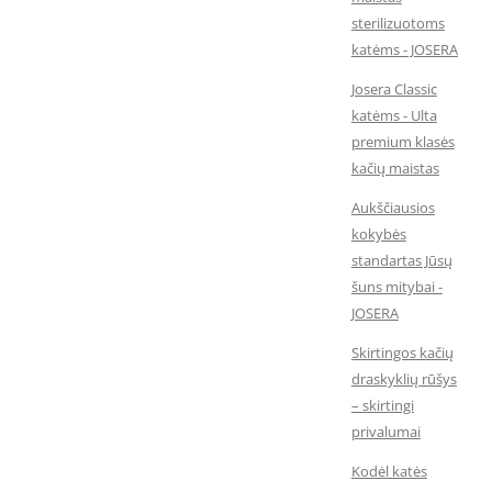
sterilizuotoms
katėms - JOSERA
Josera Classic
katėms - Ulta
premium klasės
kačių maistas
Aukščiausios
kokybės
standartas Jūsų
šuns mitybai -
JOSERA
Skirtingos kačių
draskyklių rūšys
– skirtingi
privalumai
Kodėl katės