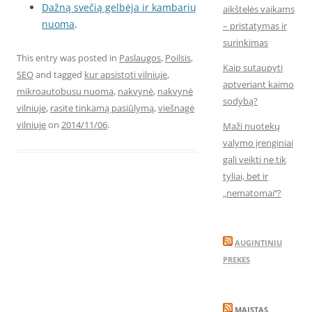
Dažną svečią gelbėja ir kambarių
aikštelės vaikams
nuoma
.
– pristatymas ir
surinkimas
This entry was posted in
Paslaugos
,
Poilsis
,
Kaip sutaupyti
SEO
and tagged
kur apsistoti vilniuje
,
aptveriant kaimo
mikroautobusu nuoma
,
nakvynė
,
nakvynė
sodybą?
vilniuje
,
rasite tinkamą pasiūlymą
,
viešnagė
vilniuje
on
2014/11/06
.
Maži nuotekų
valymo įrenginiai
gali veikti ne tik
tyliai, bet ir
„nematomai‘‘?
AUGINTINIU
PREKES
MAISTAS