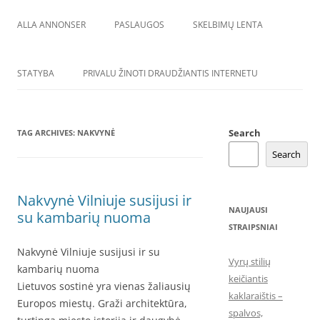
ALLA ANNONSER
PASLAUGOS
SKELBIMŲ LENTA
STATYBA
PRIVALU ŽINOTI DRAUDŽIANTIS INTERNETU
Search
TAG ARCHIVES:
NAKVYNĖ
Search
Nakvynė Vilniuje susijusi ir
NAUJAUSI
su kambarių nuoma
STRAIPSNIAI
Nakvynė Vilniuje susijusi ir su
Vyrų stilių
kambarių nuoma
keičiantis
Lietuvos sostinė yra vienas žaliausių
kaklaraištis –
Europos miestų. Graži architektūra,
spalvos,