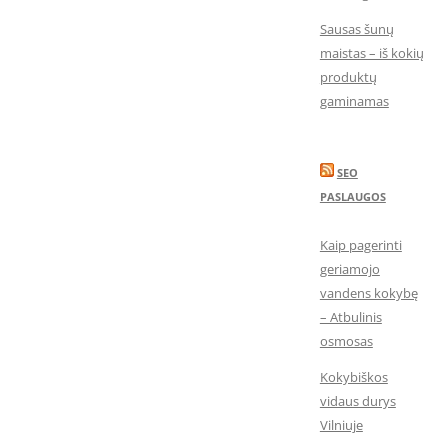
Sausas šunų
maistas – iš kokių
produktų
gaminamas
SEO
PASLAUGOS
Kaip pagerinti
geriamojo
vandens kokybę
– Atbulinis
osmosas
Kokybiškos
vidaus durys
Vilniuje