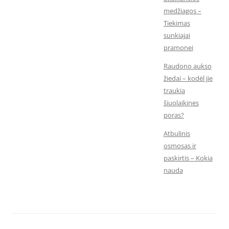
medžiagos –
Tiekimas
sunkiajai
pramonei
Raudono aukso
žiedai – kodėl jie
traukia
šiuolaikines
poras?
Atbulinis
osmosas ir
paskirtis – Kokia
nauda