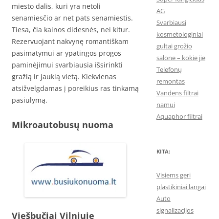
miesto dalis, kuri yra netoli
AG
senamiesčio ar net pats senamiestis.
Svarbiausi
Tiesa, čia kainos didesnės, nei kitur.
kosmetologiniai
Rezervuojant nakvynę romantiškam
gultai grožio
pasimatymui ar ypatingos progos
salone – kokie jie
paminėjimui svarbiausia išsirinkti
Telefonų
gražią ir jaukią vietą. Kiekvienas
remontas
atsižvelgdamas į poreikius ras tinkamą
Vandens filtrai
pasiūlymą.
namui
Aquaphor filtrai
Mikroautobusų nuoma
KITA:
Visiems geri
plastikiniai langai
Auto
signalizacijos
Viešbučiai Vilniuje