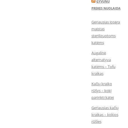
GYVUNU
PREKES NUOLAIDA
Geriausias Josera
maistas
sterilizuotoms
katėms
Augalinė
alternatyva
katėms – Tofu
kraikas
Kačių kraiko
rūšys – kokį
parinkti katei
Geriausias kačių
kraikas – kokios
rūšies