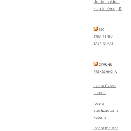
drasko baldus -
kaip to išvengti?
SEO
STRAIPSNIU
TALPINIMAS
GYVUNU
PREKES AKCIJA
Josera Classic
katėms
Josera
sterilizuotoms
katėms
Josera maistas