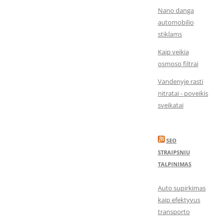
Nano danga
automobilio
stiklams
Kaip veikia
osmoso filtrai
Vandenyje rasti
nitratai - poveikis
sveikatai
SEO
STRAIPSNIU
TALPINIMAS
Auto supirkimas
kaip efektyvus
transporto