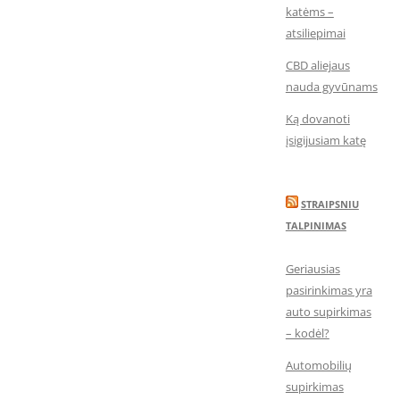
katėms –
atsiliepimai
CBD aliejaus
nauda gyvūnams
Ką dovanoti
įsigijusiam katę
STRAIPSNIU
TALPINIMAS
Geriausias
pasirinkimas yra
auto supirkimas
– kodėl?
Automobilių
supirkimas