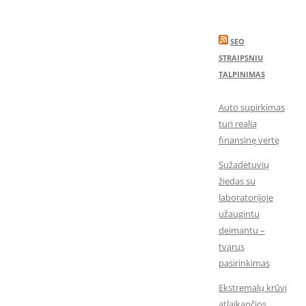
SEO
STRAIPSNIU
TALPINIMAS
Auto supirkimas
turi realią
finansinę vertę
Sužadėtuvių
žiedas su
laboratorijoje
užaugintu
deimantu –
tvarus
pasirinkimas
Ekstremalų krūvį
atlaikančios