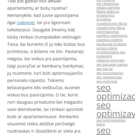
Taip pat galbūt bus aktuali
led reklaminiu
apartamentų ar butų nuoma?
iskabu gamyba
Namo elektros
Nemanykite, kad juose apsistojama
instaliacijos
projektas
ilgai
nakvynei
, tai yra ilgesniam
nugelezinimo filtras
nukalkinimo filtrai
laikotarpiui. Daugybė žmonių tokį
optimizavimas
paieškos sistemoms
būdą renkasi trumpalaikei viešnagei.
paieskos sistema
Tiesa, kai kuriems iš jų toks būdas bus
parduoda trinkeles
poilsis nidoje
priimtinas, o kitiems ne itin. Pastarieji
profesionalios seo
paslaugos
mėgsta, kai viskuo yra pasirūpinta,
reklama internete
seo kaina
seo kainos
taigi pusryčiai ar kambarių tvarkymas,
seo kas tai
jų nuomone, turi būti aptarnaujančio
seo konsultacijos
seo marketingas
personalo rūpestis. Tokiems
seo mokymai
seo
keliautojams tiks viešbučiai, kuomet
optimizac
viskuo bus pasirūpinta. O tie, kurie
seo
nori daugiau privatumo bei mėgautis
savo dienotvarke, tai renkasi apsistoti
optimiza
bute ar apartamentuose. Renkantis
seo optimizavimas
visuomet reikia atidžiai peržvelgti
kaina
seo
nuotraukas ir išsiaiškinti ar vieta yra