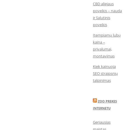
CBD aliejaus
poveikis – nauda
ir šalutinis
poveikis
Įtempiamų lubų
kaina –
privalumai,
montavimas
Kiek kainuoja
SEO straipsnių
talpinimas
ZOO PREKES
INTERNETU
Geriausias
maistas