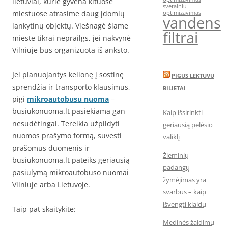
lietuviai, kurie gyvena kituose
svetainiu
miestuose atrasime daug įdomių
optimizavimas
vandens
lankytinų objektų. Viešnagė šiame
filtrai
mieste tikrai neprailgs, jei nakvynė
Vilniuje bus organizuota iš anksto.
Jei planuojantys kelionę į sostinę
PIGUS LEKTUVU
sprendžia ir transporto klausimus,
BILIETAI
pigi
mikroautobusu nuoma
–
busiukonuoma.lt pasiekiama gan
Kaip išsirinkti
nesudėtingai. Tereikia užpildyti
geriausią pelėsio
nuomos prašymo formą, suvesti
valiklį
prašomus duomenis ir
Žieminių
busiukonuoma.lt pateiks geriausią
padangų
pasiūlymą mikroautobuso nuomai
žymėjimas yra
Vilniuje arba Lietuvoje.
svarbus – kaip
išvengti klaidų
Taip pat skaitykite:
Medinės žaidimų