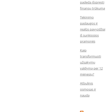
padeda išspręsti
finansų trūkumą
Tekinimo
paslaugos ir
realūs pavyzdžiai
iš sunkiosios
pramonės
Kaip
transformuoti
užsakymų
valdymą per 12
mėnesių?
Atbulinis
osmosas ir
nauda