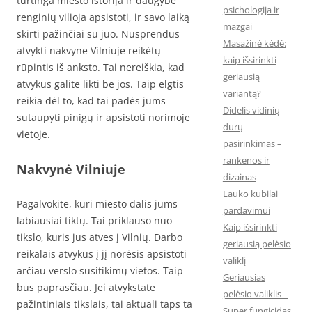
turtinga miesto istorija ir daugybė
psichologija ir
renginių vilioja apsistoti, ir savo laiką
mazgai
skirti pažinčiai su juo. Nusprendus
Masažinė kėdė:
atvykti nakvyne Vilniuje reikėtų
kaip išsirinkti
rūpintis iš anksto. Tai nereiškia, kad
geriausią
atvykus galite likti be jos. Taip elgtis
variantą?
reikia dėl to, kad tai padės jums
Didelis vidinių
sutaupyti pinigų ir apsistoti norimoje
durų
vietoje.
pasirinkimas –
rankenos ir
Nakvynė Vilniuje
dizainas
Lauko kubilai
Pagalvokite, kuri miesto dalis jums
pardavimui
labiausiai tiktų. Tai priklauso nuo
Kaip išsirinkti
tikslo, kuris jus atves į Vilnių. Darbo
geriausią pelėsio
reikalais atvykus į jį norėsis apsistoti
valiklį
arčiau verslo susitikimų vietos. Taip
Geriausias
bus paprasčiau. Jei atvykstate
pelėsio valiklis –
pažintiniais tikslais, tai aktuali taps ta
Super fungicidas