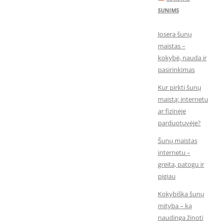
SUNIMS
Josera šunų
maistas –
kokybė, nauda ir
pasirinkimas
Kur pirkti šunų
maistą: internetu
ar fizinėje
parduotuvėje?
Šunų maistas
internetu –
greita, patogu ir
pigiau
Kokybiška šunų
mityba – ką
naudinga žinoti