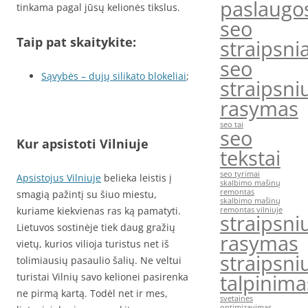
paslaugo
tinkama pagal jūsų kelionės tikslus.
seo
Taip pat skaitykite:
straipsnia
seo
Sąvybės – dujų silikato blokeliai
;
straipsni
rasymas
seo tai
seo
Kur apsistoti Vilniuje
tekstai
seo tyrimai
Apsistojus Vilniuje
belieka leistis į
skalbimo mašinų
remontas
smagią pažintį su šiuo miestu,
skalbimo mašinų
kuriame kiekvienas ras ką pamatyti.
remontas vilniuje
straipsni
Lietuvos sostinėje tiek daug gražių
rasymas
vietų, kurios vilioja turistus net iš
straipsni
tolimiausių pasaulio šalių. Ne veltui
talpinima
turistai Vilnių savo kelionei pasirenka
ne pirmą kartą. Todėl net ir mes,
svetaines
optimizavimas