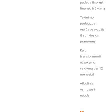
padeda išspręsti
finansų trūkumą
Tekinimo
paslaugos ir
realūs pavyzdžiai
iš sunkiosios
pramonės
Kaip
transformuoti
užsakymų
valdymą per 12
mėnesių?
Atbulinis
osmosas ir
nauda