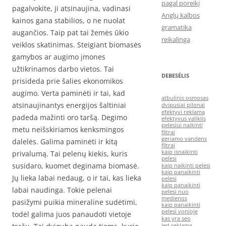
pagal poreikį
pagalvokite, ji atsinaujina, vadinasi
Anglų kalbos
kainos gana stabilios, o ne nuolat
gramatika
augančios. Taip pat tai žemės ūkio
reikalinga
veiklos skatinimas. Steigiant biomasės
gamybos ar augimo įmones
užtikrinamos darbo vietos. Tai
DEBESĖLIS
prisideda prie šalies ekonomikos
augimo. Verta paminėti ir tai, kad
atbulinis osmosas
atsinaujinantys energijos šaltiniai
dvipusiai pilonai
efektyvi reklama
padeda mažinti oro taršą. Degimo
efektyvus valiklis
pelesiui naikinti
metu neišskiriamos kenksmingos
filtrai
geriamo vandens
dalelės. Galima paminėti ir kitą
filtrai
kaip isnaikinti
privalumą. Tai pelenų kiekis, kuris
pelesi
susidaro, kuomet deginama biomasė.
kaip naikinti pelesi
kaip panaikinti
Jų lieka labai nedaug, o ir tai, kas lieka
pelesi
kaip panaikinti
labai naudinga. Tokie pelenai
pelesi nuo
medienos
pasižymi puikia mineraline sudėtimi,
kaip panaikinti
pelesi vonioje
todėl galima juos panaudoti vietoje
kas yra seo
led reklama