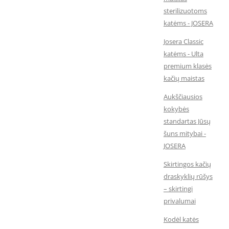
sterilizuotoms
katėms - JOSERA
Josera Classic
katėms - Ulta
premium klasės
kačių maistas
Aukščiausios
kokybės
standartas Jūsų
šuns mitybai -
JOSERA
Skirtingos kačių
draskyklių rūšys
– skirtingi
privalumai
Kodėl katės