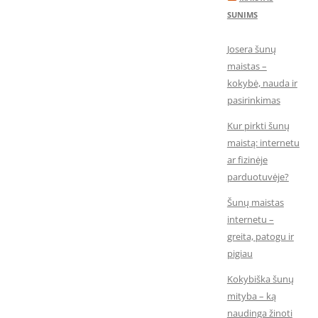
SUNIMS
Josera šunų
maistas –
kokybė, nauda ir
pasirinkimas
Kur pirkti šunų
maistą: internetu
ar fizinėje
parduotuvėje?
Šunų maistas
internetu –
greita, patogu ir
pigiau
Kokybiška šunų
mityba – ką
naudinga žinoti