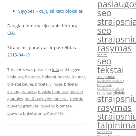
paslaugo
seo
Sąvybės – dujų silikato blokeliai
;
straipsnia
Daugiau informacijos apie biokurą
seo
ČIA
.
straipsni
rasymas
Straipsnis parašytas ir paskelbtas:
2015-04-19
seo tai
seo
tekstai
This entry was posted in
Info
and tagged
biokuras
,
biomase
,
briketai
,
briketai kaunas
,
seo tyrimai
skalbimo mašinų
briketai kaune
,
briketai vilniuje
,
briketai
remontas
skalbimo mašinų
vilnius
,
granules
,
medzio biomase
,
medzio
remontas vilniuje
straipsni
granules
,
medžio pjuvenų briketai
,
medzio
rasymas
pjuvenu granules
,
pjuvenu biomase
,
straipsni
pjuvenu briketai
on
2015/04/19
.
talpinima
svetaines
optimizavimas