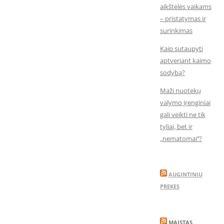
aikštelės vaikams
– pristatymas ir
surinkimas
Kaip sutaupyti
aptveriant kaimo
sodybą?
Maži nuotekų
valymo įrenginiai
gali veikti ne tik
tyliai, bet ir
„nematomai‘‘?
AUGINTINIU
PREKES
MAISTAS