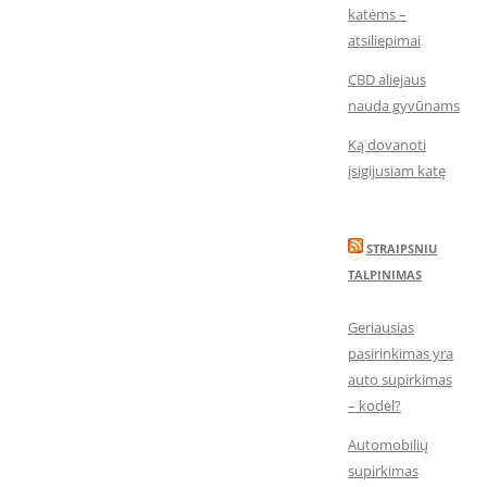
katėms –
atsiliepimai
CBD aliejaus
nauda gyvūnams
Ką dovanoti
įsigijusiam katę
STRAIPSNIU
TALPINIMAS
Geriausias
pasirinkimas yra
auto supirkimas
– kodėl?
Automobilių
supirkimas