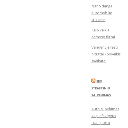
Nano danga
automobilio
stiklams
Kaip veikia
osmoso filtrai
Vandenyje rasti
nitratai - poveikis
sveikatai
SEO
STRAIPSNIU
TALPINIMAS
Auto supirkimas
kaip efektyvus
transporto