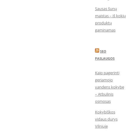
Sausas šunų
maistas – iš kokių
produktų
gaminamas
SEO
PASLAUGOS
Kaip pagerinti
geriamojo
vandens kokybę
– Atbulinis
osmosas
Kokybiškos
vidaus durys
Vilniuje