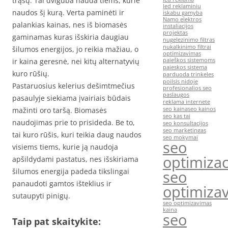
trąšų. Tai dviguba nauda tiems, kurie
led reklaminiu
naudos šį kurą. Verta paminėti ir
iskabu gamyba
Namo elektros
palankias kainas, nes iš biomasės
instaliacijos
projektas
gaminamas kuras išskiria daugiau
nugelezinimo filtras
nukalkinimo filtrai
šilumos energijos, jo reikia mažiau, o
optimizavimas
ir kaina geresnė, nei kitų alternatyvių
paieškos sistemoms
paieskos sistema
kuro rūšių.
parduoda trinkeles
poilsis nidoje
Pastaruosius kelerius dešimtmečius
profesionalios seo
paslaugos
pasaulyje siekiama įvairiais būdais
reklama internete
mažinti oro taršą. Biomasės
seo kaina
seo kainos
seo kas tai
naudojimas prie to prisideda. Be to,
seo konsultacijos
seo marketingas
tai kuro rūšis, kuri teikia daug naudos
seo mokymai
seo
visiems tiems, kurie ją naudoja
optimizac
apšildydami pastatus, nes išskiriama
šilumos energija padeda tikslingai
seo
panaudoti gamtos išteklius ir
optimiza
sutaupyti pinigų.
seo optimizavimas
kaina
seo
Taip pat skaitykite: