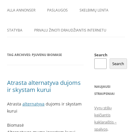
ALLA ANNONSER
PASLAUGOS
SKELBIMŲ LENTA
STATYBA
PRIVALU ŽINOTI DRAUDŽIANTIS INTERNETU
Search
TAG ARCHIVES:
PJUVENU BIOMASE
Search
Atrasta alternatyva dujoms
NAUJAUSI
ir skystam kurui
STRAIPSNIAI
Atrasta
alternatyva
dujoms ir skystam
Vyrų stilių
kurui
keičiantis
kaklaraištis –
Biomasė
spalvos,