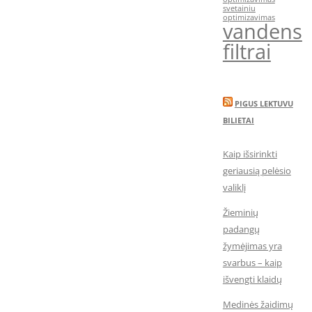
svetainiu
optimizavimas
vandens
filtrai
PIGUS LEKTUVU
BILIETAI
Kaip išsirinkti
geriausią pelėsio
valiklį
Žieminių
padangų
žymėjimas yra
svarbus – kaip
išvengti klaidų
Medinės žaidimų