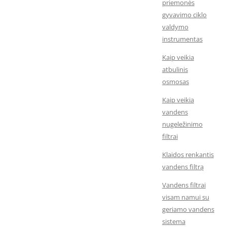
priemonės
gyvavimo ciklo
valdymo
instrumentas
Kaip veikia
atbulinis
osmosas
Kaip veikia
vandens
nugeležinimo
filtrai
Klaidos renkantis
vandens filtrą
Vandens filtrai
visam namui su
geriamo vandens
sistema