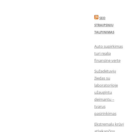
SEO
STRAIPSNIU
TALPINIMAS
Auto supirkimas
turi realią
finansinę vertę
Sužadėtuvių
žiedas su
laboratorijoje
užaugintu
deimantu –
tvarus
pasirinkimas
Ekstremalų krūvį
atlaikančios