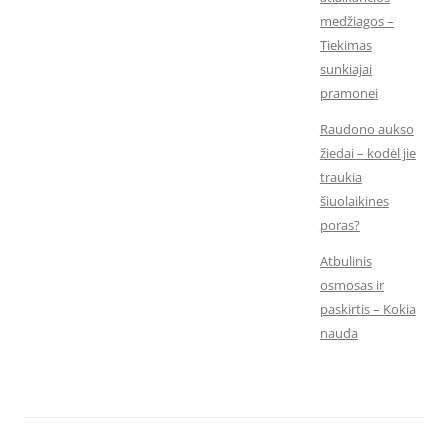
medžiagos –
Tiekimas
sunkiajai
pramonei
Raudono aukso
žiedai – kodėl jie
traukia
šiuolaikines
poras?
Atbulinis
osmosas ir
paskirtis – Kokia
nauda