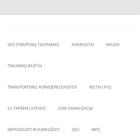
Skip
to
SEO straipsnių talpinimas
content
SEO straipsniu talpinimas, atgalines nuorodos, backlinkai,
SEO STRAIPSNIŲ TALPINIMAS
AVIABILIETAI
BALDAI
TRAUKINIŲ BILIETAI
TRANSPORTERIO, KONVEJERIO JUOSTOS
KELTAI Į KYLĮ
SU TAPKĖM Į ATĖNUS
GSM SIGNALIZACIJA
NEPASIDUOTI IR SUMEDŽIOTI
SEO
INFO