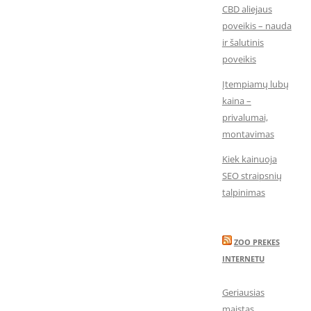
CBD aliejaus
poveikis – nauda
ir šalutinis
poveikis
Įtempiamų lubų
kaina –
privalumai,
montavimas
Kiek kainuoja
SEO straipsnių
talpinimas
ZOO PREKES
INTERNETU
Geriausias
maistas