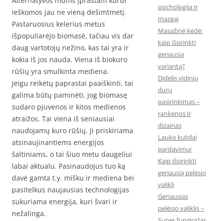
Alternatyvos mums įprastam kurui
psichologija ir
ieškomos jau ne vieną dešimtmetį.
mazgai
Pastaruosius kelerius metus
Masažinė kėdė:
išpopuliarėjo biomasė, tačiau vis dar
kaip išsirinkti
daug vartotojų nežino, kas tai yra ir
geriausią
kokia iš jos nauda. Viena iš biokuro
variantą?
rūšių yra smulkinta mediena.
Didelis vidinių
Jeigu reikėtų paprastai paaiškinti, tai
durų
galima būtų paminėti, jog biomasę
pasirinkimas –
sudaro pjuvenos ir kitos medienos
rankenos ir
atraižos. Tai viena iš seniausiai
dizainas
naudojamų kuro rūšių. Ji priskiriama
Lauko kubilai
atsinaujinantiems energijos
pardavimui
šaltiniams, o tai šiuo metu daugeliui
Kaip išsirinkti
labai aktualu. Pasinaudojus tuo ką
geriausią pelėsio
davė gamta t.y. mišku ir mediena bei
valiklį
pasitelkus naujausias technologijas
Geriausias
sukuriama energija, kuri švari ir
pelėsio valiklis –
nežalinga.
Super fungicidas