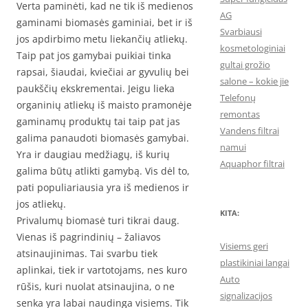
Verta paminėti, kad ne tik iš medienos
AG
gaminami biomasės gaminiai, bet ir iš
Svarbiausi
jos apdirbimo metu liekančių atliekų.
kosmetologiniai
Taip pat jos gamybai puikiai tinka
gultai grožio
rapsai, šiaudai, kviečiai ar gyvulių bei
salone – kokie jie
paukščių ekskrementai. Jeigu lieka
Telefonų
organinių atliekų iš maisto pramonėje
remontas
gaminamų produktų tai taip pat jas
Vandens filtrai
galima panaudoti biomasės gamybai.
namui
Yra ir daugiau medžiagų, iš kurių
Aquaphor filtrai
galima būtų atlikti gamybą. Vis dėl to,
pati populiariausia yra iš medienos ir
jos atliekų.
KITA:
Privalumų biomasė turi tikrai daug.
Vienas iš pagrindinių – žaliavos
Visiems geri
atsinaujinimas. Tai svarbu tiek
plastikiniai langai
aplinkai, tiek ir vartotojams, nes kuro
Auto
rūšis, kuri nuolat atsinaujina, o ne
signalizacijos
senka yra labai naudinga visiems. Tik