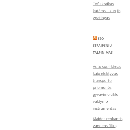
Tofu kraikas
katėms – kuo jis
ypatingas
SEO
STRAIPSNIU
TALPINIMAS
Auto supirkimas
kaip efektyvus
transporto
priemonės
gyvavimo ciklo
valdymo
instrumentas
Klaidos renkantis
vandens filtrą