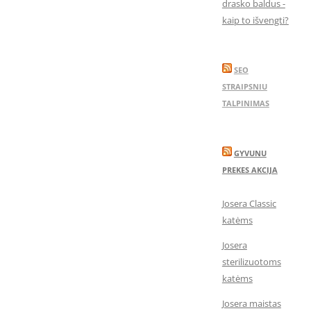
drasko baldus -
kaip to išvengti?
SEO
STRAIPSNIU
TALPINIMAS
GYVUNU
PREKES AKCIJA
Josera Classic
katėms
Josera
sterilizuotoms
katėms
Josera maistas