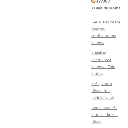
GYVUNU
PREKES NUOLAIDA
Geriausias Josera
maistas
sterilizuotoms
katėms
Augalinė
alternatyva
katėms – Tofu
kraikas
Kačių kraiko
rūšys – kokį
parinkti katei
Geriausias kačių
kraikas – kokios
rūšies