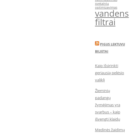
svetainiu
optimizavimas
vandens
filtrai
PIGUS LEKTUVU
BILIETAI
Kaip išsirinkti
geriausią pelėsio
valiklį
Žieminių
padangų
žymėjimas yra
svarbus – kaip
išvengti klaidų
Medinės žaidimų