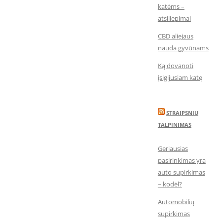
katėms –
atsiliepimai
CBD aliejaus
nauda gyvūnams
Ką dovanoti
įsigijusiam katę
STRAIPSNIU
TALPINIMAS
Geriausias
pasirinkimas yra
auto supirkimas
– kodėl?
Automobilių
supirkimas