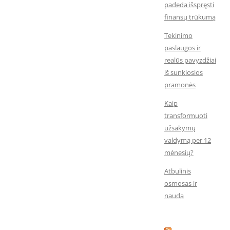
padeda išspręsti
finansų trūkumą
Tekinimo
paslaugos ir
realūs pavyzdžiai
iš sunkiosios
pramonės
Kaip
transformuoti
užsakymų
valdymą per 12
mėnesių?
Atbulinis
osmosas ir
nauda