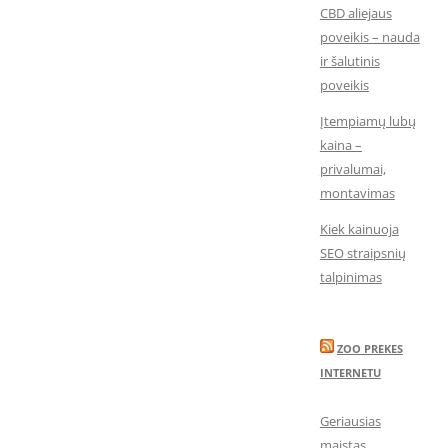
CBD aliejaus
poveikis – nauda
ir šalutinis
poveikis
Įtempiamų lubų
kaina –
privalumai,
montavimas
Kiek kainuoja
SEO straipsnių
talpinimas
ZOO PREKES
INTERNETU
Geriausias
maistas