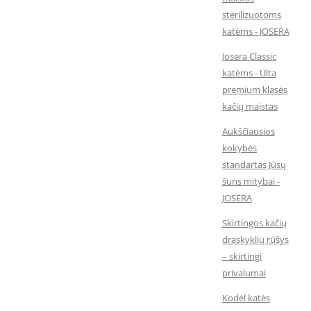
sterilizuotoms
katėms - JOSERA
Josera Classic
katėms - Ulta
premium klasės
kačių maistas
Aukščiausios
kokybės
standartas Jūsų
šuns mitybai -
JOSERA
Skirtingos kačių
draskyklių rūšys
– skirtingi
privalumai
Kodėl katės