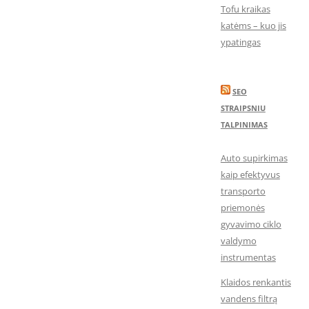
Tofu kraikas
katėms – kuo jis
ypatingas
SEO
STRAIPSNIU
TALPINIMAS
Auto supirkimas
kaip efektyvus
transporto
priemonės
gyvavimo ciklo
valdymo
instrumentas
Klaidos renkantis
vandens filtrą