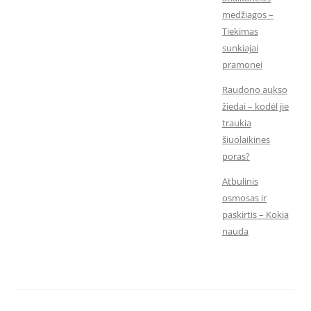
medžiagos –
Tiekimas
sunkiajai
pramonei
Raudono aukso
žiedai – kodėl jie
traukia
šiuolaikines
poras?
Atbulinis
osmosas ir
paskirtis – Kokia
nauda