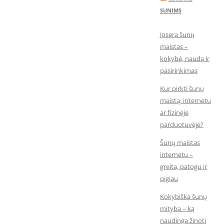
SUNIMS
Josera šunų
maistas –
kokybė, nauda ir
pasirinkimas
Kur pirkti šunų
maistą: internetu
ar fizinėje
parduotuvėje?
Šunų maistas
internetu –
greita, patogu ir
pigiau
Kokybiška šunų
mityba – ką
naudinga žinoti