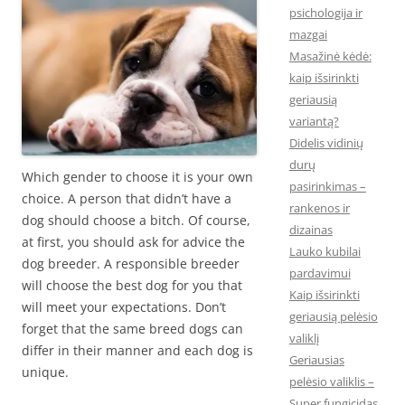
psichologija ir
mazgai
Masažinė kėdė:
kaip išsirinkti
geriausią
variantą?
Didelis vidinių
durų
Which gender to choose it is your own
pasirinkimas –
choice. A person that didn’t have a
rankenos ir
dog should choose a bitch. Of course,
dizainas
at first, you should ask for advice the
Lauko kubilai
dog breeder. A responsible breeder
pardavimui
will choose the best dog for you that
Kaip išsirinkti
will meet your expectations. Don’t
geriausią pelėsio
forget that the same breed dogs can
valiklį
differ in their manner and each dog is
Geriausias
unique.
pelėsio valiklis –
Super fungicidas