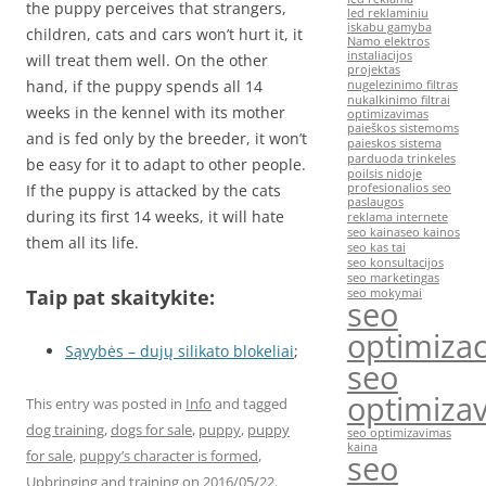
the puppy perceives that strangers,
led reklaminiu
iskabu gamyba
children, cats and cars won’t hurt it, it
Namo elektros
instaliacijos
will treat them well. On the other
projektas
hand, if the puppy spends all 14
nugelezinimo filtras
nukalkinimo filtrai
weeks in the kennel with its mother
optimizavimas
paieškos sistemoms
and is fed only by the breeder, it won’t
paieskos sistema
parduoda trinkeles
be easy for it to adapt to other people.
poilsis nidoje
If the puppy is attacked by the cats
profesionalios seo
paslaugos
during its first 14 weeks, it will hate
reklama internete
seo kaina
seo kainos
them all its life.
seo kas tai
seo konsultacijos
seo marketingas
Taip pat skaitykite:
seo mokymai
seo
optimizac
Sąvybės – dujų silikato blokeliai
;
seo
optimiza
This entry was posted in
Info
and tagged
dog training
,
dogs for sale
,
puppy
,
puppy
seo optimizavimas
kaina
for sale
,
puppy’s character is formed
,
seo
Upbringing and training
on
2016/05/22
.