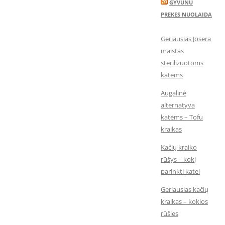
GYVUNU
PREKES NUOLAIDA
Geriausias Josera
maistas
sterilizuotoms
katėms
Augalinė
alternatyva
katėms – Tofu
kraikas
Kačių kraiko
rūšys – kokį
parinkti katei
Geriausias kačių
kraikas – kokios
rūšies