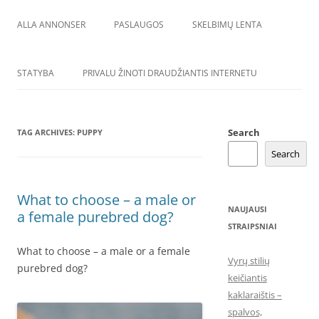
ALLA ANNONSER
PASLAUGOS
SKELBIMŲ LENTA
STATYBA
PRIVALU ŽINOTI DRAUDŽIANTIS INTERNETU
Search
TAG ARCHIVES:
PUPPY
Search
What to choose – a male or
NAUJAUSI
a female purebred dog?
STRAIPSNIAI
What to choose – a male or a female
Vyrų stilių
purebred dog?
keičiantis
kaklaraištis –
spalvos,