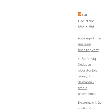
SEO
STRAIPSNIU
TALPINIMAS
Auto supirkimas
turi realią
finansinę vertę
Sužadėtuvių
žiedas su
laboratorijoje
užaugintu
deimantu –
tvarus
pasirinkimas
Ekstremalų krūvį
atlaikančios