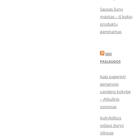
Sausas šunų
maistas – iš kokių
produktų
gaminamas
SEO
PASLAUGOS
Kaip pagerinti
geriamojo
vandens kokybę
– Atbulinis
osmosas
Kokybiškos
vidaus durys
Vilniuje