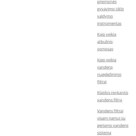
priemonės
gyvavimo ciklo
valdymo
instrumentas
Kaip veikia
atbulinis
osmosas
Kaip veikia
vandens
nugeležinimo
filtrai
Klaidos renkantis
vandens filtrą
Vandens filtrai
visam namui su
geriamo vandens
sistema