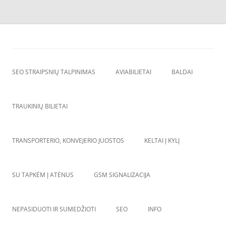
Skip
to
SEO straipsnių talpinimas
content
SEO straipsniu talpinimas, atgalines nuorodos, backlinkai,
SEO STRAIPSNIŲ TALPINIMAS
AVIABILIETAI
BALDAI
TRAUKINIŲ BILIETAI
TRANSPORTERIO, KONVEJERIO JUOSTOS
KELTAI Į KYLĮ
SU TAPKĖM Į ATĖNUS
GSM SIGNALIZACIJA
NEPASIDUOTI IR SUMEDŽIOTI
SEO
INFO