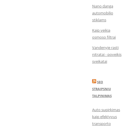
Nano danga
automobilio
stiklams
Kaip veikia
osmoso filtrai
Vandenyje rasti
nitratai - poveikis
sveikatai
SEO
STRAIPSNIU
TALPINIMAS
Auto supirkimas
kaip efektyvus
transporto