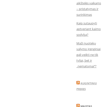
aikštelės vaikams
– pristatymas ir
surinkimas
Kaip sutaupyti
aptveriant kaimo
sodybą?
Maži nuotekų
valymo įrenginiai
gali veikti ne tik
tyliai, bet ir
„nematomai‘‘?
AUGINTINIU
PREKES
MAISTAS