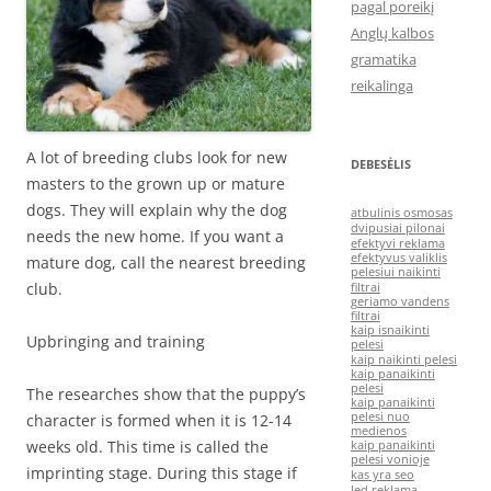
pagal poreikį
Anglų kalbos
gramatika
reikalinga
A lot of breeding clubs look for new
DEBESĖLIS
masters to the grown up or mature
dogs. They will explain why the dog
atbulinis osmosas
dvipusiai pilonai
needs the new home. If you want a
efektyvi reklama
efektyvus valiklis
mature dog, call the nearest breeding
pelesiui naikinti
club.
filtrai
geriamo vandens
filtrai
kaip isnaikinti
Upbringing and training
pelesi
kaip naikinti pelesi
kaip panaikinti
pelesi
The researches show that the puppy’s
kaip panaikinti
pelesi nuo
character is formed when it is 12-14
medienos
weeks old. This time is called the
kaip panaikinti
pelesi vonioje
imprinting stage. During this stage if
kas yra seo
led reklama