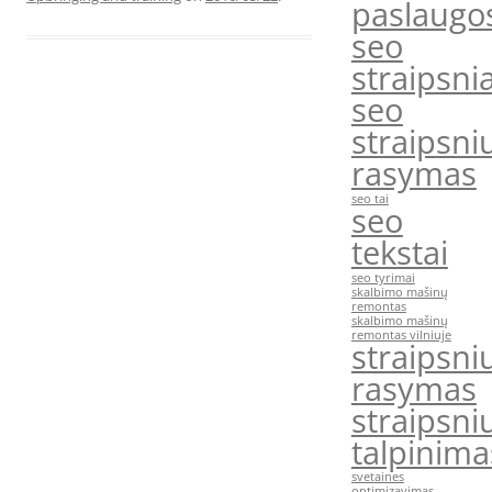
paslaugo
seo
straipsnia
seo
straipsni
rasymas
seo tai
seo
tekstai
seo tyrimai
skalbimo mašinų
remontas
skalbimo mašinų
remontas vilniuje
straipsni
rasymas
straipsni
talpinima
svetaines
optimizavimas