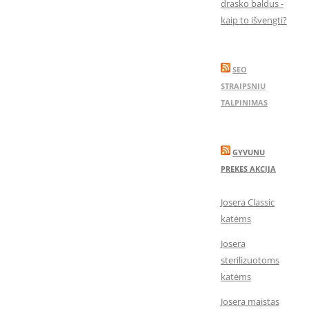
drasko baldus -
kaip to išvengti?
SEO
STRAIPSNIU
TALPINIMAS
GYVUNU
PREKES AKCIJA
Josera Classic
katėms
Josera
sterilizuotoms
katėms
Josera maistas