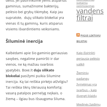
dėlto, jei pasirinksime jiems atsparius
svetainiu
gaminius, sumažinome bakterijų,
optimizavimas
vandens
pelėsio bei grybų tikimybę. Kaip jau
filtrai
supratote, dujų silikato blokeliai yra
vienas iš tų gaminių, kuris atsparus
visiems išvardintiems veiksniams.
PIGUS LEKTUVU
Šiluminė inercija
BILIETAI
Kalbėdami apie šio gaminio geriausias
Kaip išsirinkti
savybes, negalime pamiršti ir dar
geriausią pelėsio
vienos, ne ką mažiau svarbios
valiklį
ypatybės. Boxe.lt
duju silikato
Žieminių
blokeliai
pasižymi puikia šilumine
padangų
inercija. Ką tai reiškia pirkėjo atžvilgiu?
žymėjimas yra
Tai reiškia tikrų tikriausią komfortą:
svarbus – kaip
vasarą patalpos pernelyg neįkais, o
išvengti klaidų
žiemą – ilgiau bus išsaugoma šiluma.
Medinės žaidimų