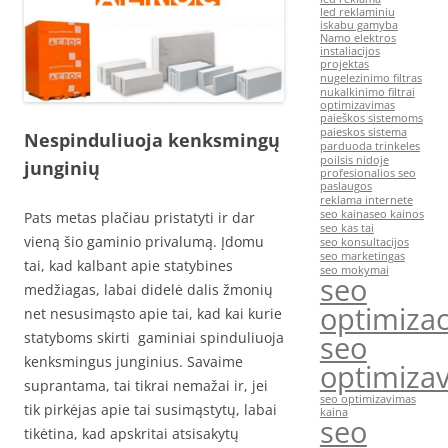
led reklaminiu
iskabu gamyba
Namo elektros
instaliacijos
projektas
nugelezinimo filtras
nukalkinimo filtrai
optimizavimas
paieškos sistemoms
paieskos sistema
Nespinduliuoja kenksmingų
parduoda trinkeles
poilsis nidoje
junginių
profesionalios seo
paslaugos
reklama internete
seo kaina
seo kainos
Pats metas plačiau pristatyti ir dar
seo kas tai
vieną šio gaminio privalumą. Įdomu
seo konsultacijos
seo marketingas
tai, kad kalbant apie statybines
seo mokymai
seo
medžiagas, labai didelė dalis žmonių
optimizac
net nesusimąsto apie tai, kad kai kurie
statyboms skirti gaminiai spinduliuoja
seo
kenksmingus junginius. Savaime
optimiza
suprantama, tai tikrai nemažai ir, jei
seo optimizavimas
tik pirkėjas apie tai susimąstytų, labai
kaina
seo
tikėtina, kad apskritai atsisakytų