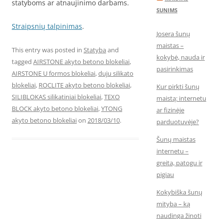
statyboms ar atnaujinimo darbams.
SUNIMS
Straipsnių talpinimas
.
Josera šunų
maistas –
This entry was posted in
Statyba
and
kokybė, nauda ir
tagged
AIRSTONE akyto betono blokeliai
,
pasirinkimas
AIRSTONE U formos blokeliai
,
duju silikato
blokeliai
,
ROCLITE akyto betono blokeliai
,
Kur pirkti šunų
SILIBLOKAS silikatiniai blokeliai
,
TEXO
maistą: internetu
BLOCK akyto betono blokeliai
,
YTONG
ar fizinėje
akyto betono blokeliai
on
2018/03/10
.
parduotuvėje?
Šunų maistas
internetu –
greita, patogu ir
pigiau
Kokybiška šunų
mityba – ką
naudinga žinoti