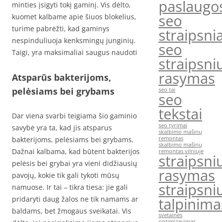
paslaugo
minties įsigyti tokį gaminį. Vis dėlto,
seo
kuomet kalbame apie šiuos blokelius,
turime pabrėžti, kad gaminys
straipsnia
nespinduliuoja kenksmingų junginių.
seo
Taigi, yra maksimaliai saugus naudoti
straipsni
rasymas
Atsparūs bakterijoms,
pelėsiams bei grybams
seo tai
seo
tekstai
Dar viena svarbi teigiama šio gaminio
seo tyrimai
savybė yra ta, kad jis atsparus
skalbimo mašinų
bakterijoms, pelėsiams bei grybams.
remontas
skalbimo mašinų
Dažnai kalbama, kad būtent bakterijos
remontas vilniuje
straipsni
pelėsis bei grybai yra vieni didžiausių
rasymas
pavojų, kokie tik gali tykoti mūsų
straipsni
namuose. Ir tai – tikra tiesa: jie gali
pridaryti daug žalos ne tik namams ar
talpinima
baldams, bet žmogaus sveikatai. Vis
svetaines
optimizavimas