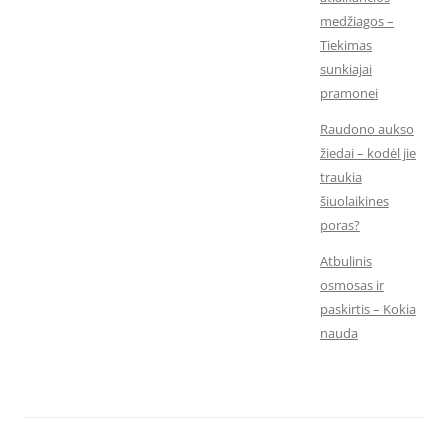
medžiagos –
Tiekimas
sunkiajai
pramonei
Raudono aukso
žiedai – kodėl jie
traukia
šiuolaikines
poras?
Atbulinis
osmosas ir
paskirtis – Kokia
nauda