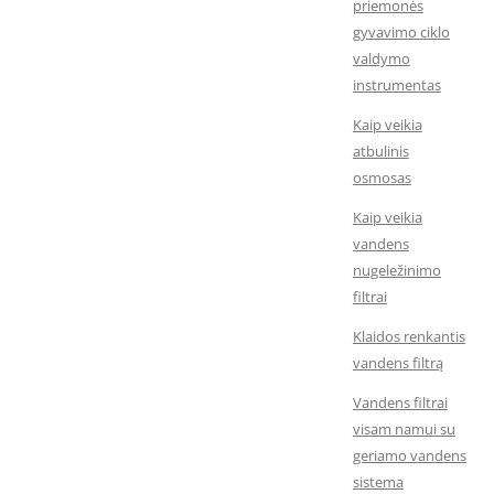
priemonės
gyvavimo ciklo
valdymo
instrumentas
Kaip veikia
atbulinis
osmosas
Kaip veikia
vandens
nugeležinimo
filtrai
Klaidos renkantis
vandens filtrą
Vandens filtrai
visam namui su
geriamo vandens
sistema