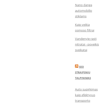
Nano danga
automobilio
stiklams
Kaip veikia
osmoso filtrai
Vandenyje rasti
nitratai - poveikis
sveikatai
SEO
STRAIPSNIU
TALPINIMAS
Auto supirkimas
kaip efektyvus
transporto