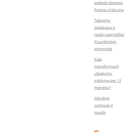
padeda išspręsti
finansų trūkumą
Tekinimo
paslaugos ir
realūs pavyzdžiai
iš sunkiosios
pramonės
Kaip
transformuoti
užsakymų
valdymą per 12
mėnesių?
Atbulinis
osmosas ir
nauda