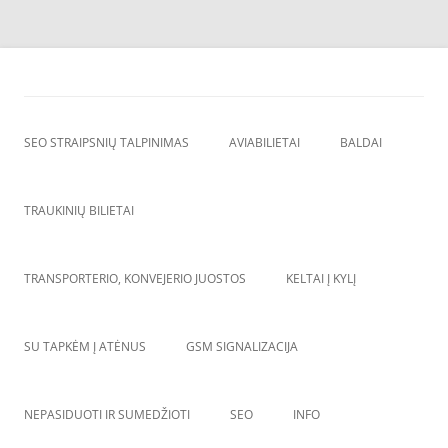
Skip
to
SEO straipsnių talpinimas
content
SEO straipsniu talpinimas, atgalines nuorodos, backlinkai,
SEO STRAIPSNIŲ TALPINIMAS
AVIABILIETAI
BALDAI
TRAUKINIŲ BILIETAI
TRANSPORTERIO, KONVEJERIO JUOSTOS
KELTAI Į KYLĮ
SU TAPKĖM Į ATĖNUS
GSM SIGNALIZACIJA
NEPASIDUOTI IR SUMEDŽIOTI
SEO
INFO