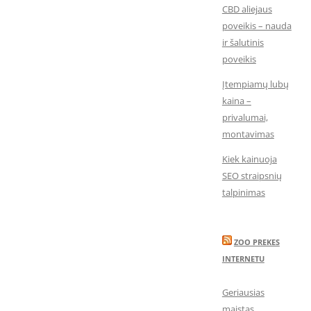
CBD aliejaus
poveikis – nauda
ir šalutinis
poveikis
Įtempiamų lubų
kaina –
privalumai,
montavimas
Kiek kainuoja
SEO straipsnių
talpinimas
ZOO PREKES
INTERNETU
Geriausias
maistas