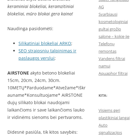
keraminiai blokeliai, keramzitiniai
AG
blokeliai, mūro blokai gera kaina!
Svarbiausi
kosmetologiniai
Naudinga pasidomėti:
gultai grožio
salone – kokie jie
Silikatiniai blokeliai ARKO
;
Telefonų
SEO straipsnių talpinimas ir
remontas
paslaugos verslui
;
Vandens filtrai
namui
AIRSTONE
akyto betono blokeliai
Aquaphor filtrai
15cm, 20cm, 24cm, 30cm.
10METŲ*Parduodame*Atvežame*Iškr
auname*Konsultuojame* AIRSTONE
KITA:
dujų silikato blokai naudojami
laikančioms ir save laikančioms lauko
Visiems geri
ir vidinėms sienoms bei pertvaroms.
plastikiniai langai
Auto
Didesnė pasiūla, tik kitos savybės:
signalizacijos