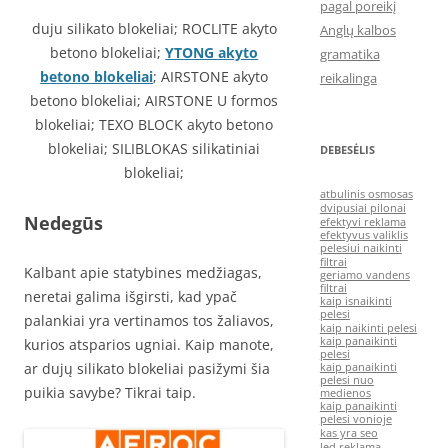
pagal poreikį
duju silikato blokeliai; ROCLITE akyto
Anglų kalbos
betono blokeliai;
YTONG akyto
gramatika
betono blokeliai
; AIRSTONE akyto
reikalinga
betono blokeliai; AIRSTONE U formos
blokeliai; TEXO BLOCK akyto betono
blokeliai; SILIBLOKAS silikatiniai
DEBESĖLIS
blokeliai;
atbulinis osmosas
dvipusiai pilonai
Nedegūs
efektyvi reklama
efektyvus valiklis
pelesiui naikinti
filtrai
Kalbant apie statybines medžiagas,
geriamo vandens
filtrai
neretai galima išgirsti, kad ypač
kaip isnaikinti
pelesi
palankiai yra vertinamos tos žaliavos,
kaip naikinti pelesi
kaip panaikinti
kurios atsparios ugniai. Kaip manote,
pelesi
ar dujų silikato blokeliai pasižymi šia
kaip panaikinti
pelesi nuo
puikia savybe? Tikrai taip.
medienos
kaip panaikinti
pelesi vonioje
kas yra seo
led reklama