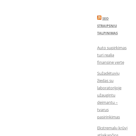
SEO
STRAIPSNIU
TALPINIMAS
Auto supirkimas
turi realią
finansinę vertę
Sužadėtuvių
žiedas su
laboratorijoje
užaugintu
deimantu –
tvarus
pasirinkimas
Ekstremalų krūvį
atlaikančios