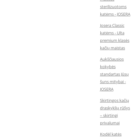
sterilizuotoms
katėms - JOSERA
Josera Classic
katėms - Ulta
premium klasės
kačių maistas
Aukščiausios
kokybės
standartas Jūsų
šuns mitybai -
JOSERA
Skirtingos kačių
draskyklių rūšys
– skirtingi
privalumai
Kodėl katės