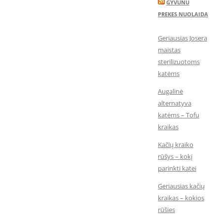
GYVUNU
PREKES NUOLAIDA
Geriausias Josera
maistas
sterilizuotoms
katėms
Augalinė
alternatyva
katėms – Tofu
kraikas
Kačių kraiko
rūšys – kokį
parinkti katei
Geriausias kačių
kraikas – kokios
rūšies