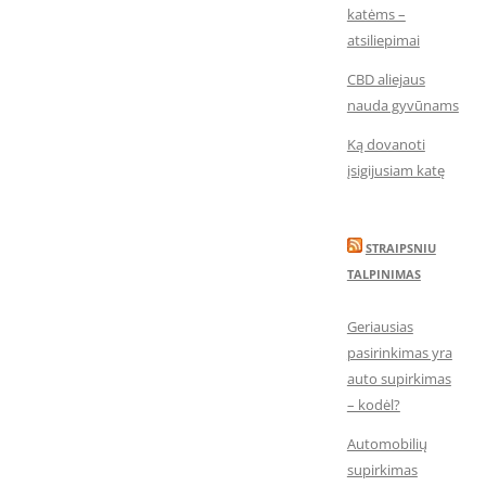
katėms –
atsiliepimai
CBD aliejaus
nauda gyvūnams
Ką dovanoti
įsigijusiam katę
STRAIPSNIU
TALPINIMAS
Geriausias
pasirinkimas yra
auto supirkimas
– kodėl?
Automobilių
supirkimas