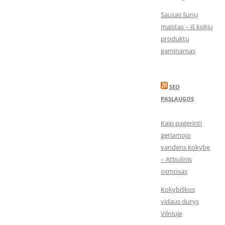
Sausas šunų
maistas – iš kokių
produktų
gaminamas
SEO
PASLAUGOS
Kaip pagerinti
geriamojo
vandens kokybę
– Atbulinis
osmosas
Kokybiškos
vidaus durys
Vilniuje