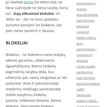
Jei skaitėte
pirmą
šio teksto dalį, tai
psichologija ir
tikrai sužinojote ne vieną savybę, kurią
mazgai
turi
dujų silikatiniai blokeliai
. Vis
Masažinė kėdė:
dėlto, tai – dar ne visos ypatybės,
kaip išsirinkti
kuriomis pasižymi šie blokeliai, tad
geriausią
pats metas įvardinti ir likusias.
variantą?
Didelis vidinių
BLOKELIAI
durų
pasirinkimas –
Blokeliai – tai kiekvieno namo statybų
rankenos ir
sėkmės garantas, užtikrinantis
dizainas
ilgaamžiškumą. Būtent blokelių
Lauko kubilai
pagrindinių savybių dėka, bus
pardavimui
užtikrinta tyla, namų saugumas ar net
Kaip išsirinkti
jaukumas. Boxe.lt specializuotoje
geriausią pelėsio
statybinių medžiagų parduotuvėje
valiklį
didelė statybinių blokelių
Geriausias
pasiūla:
silikatiniai blokeliai, betono
pelėsio valiklis –
blokeliai, akyto betono blokeliai,
Super fungicidas