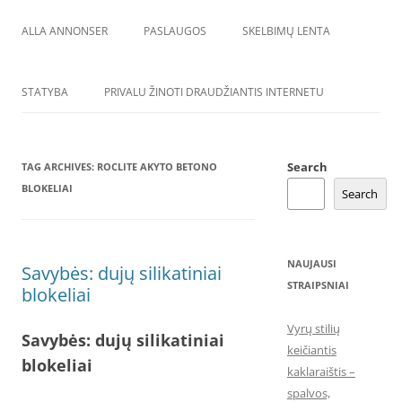
ALLA ANNONSER
PASLAUGOS
SKELBIMŲ LENTA
STATYBA
PRIVALU ŽINOTI DRAUDŽIANTIS INTERNETU
Search
TAG ARCHIVES:
ROCLITE AKYTO BETONO
BLOKELIAI
Search
NAUJAUSI
Savybės: dujų silikatiniai
STRAIPSNIAI
blokeliai
Vyrų stilių
Savybės: dujų silikatiniai
keičiantis
blokeliai
kaklaraištis –
spalvos,