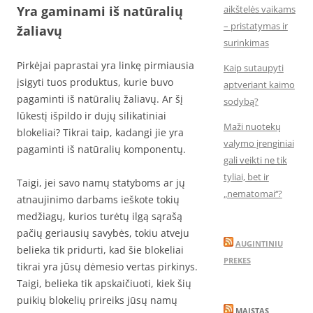
Yra gaminami iš natūralių
aikštelės vaikams
– pristatymas ir
žaliavų
surinkimas
Pirkėjai paprastai yra linkę pirmiausia
Kaip sutaupyti
įsigyti tuos produktus, kurie buvo
aptveriant kaimo
pagaminti iš natūralių žaliavų. Ar šį
sodybą?
lūkestį išpildo ir dujų silikatiniai
Maži nuotekų
blokeliai? Tikrai taip, kadangi jie yra
valymo įrenginiai
pagaminti iš natūralių komponentų.
gali veikti ne tik
tyliai, bet ir
Taigi, jei savo namų statyboms ar jų
„nematomai‘‘?
atnaujinimo darbams ieškote tokių
medžiagų, kurios turėtų ilgą sąrašą
pačių geriausių savybės, tokiu atveju
AUGINTINIU
belieka tik pridurti, kad šie blokeliai
PREKES
tikrai yra jūsų dėmesio vertas pirkinys.
Taigi, belieka tik apskaičiuoti, kiek šių
puikių blokelių prireiks jūsų namų
MAISTAS