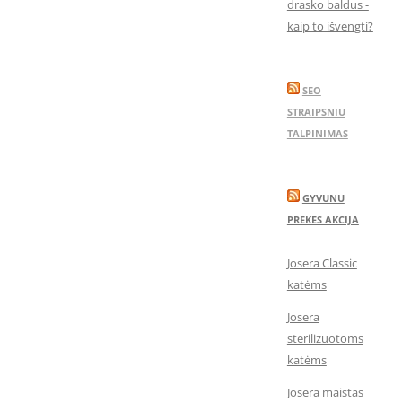
drasko baldus -
kaip to išvengti?
SEO
STRAIPSNIU
TALPINIMAS
GYVUNU
PREKES AKCIJA
Josera Classic
katėms
Josera
sterilizuotoms
katėms
Josera maistas