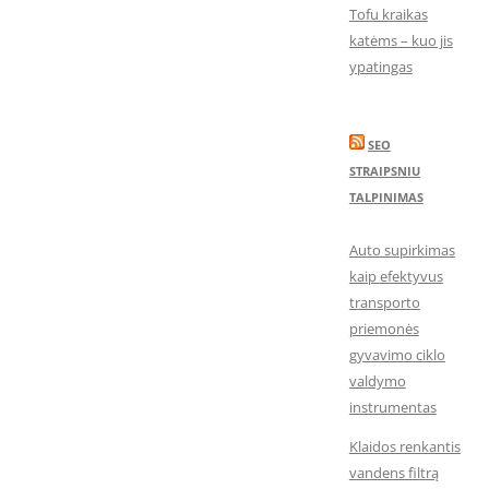
Tofu kraikas
katėms – kuo jis
ypatingas
SEO
STRAIPSNIU
TALPINIMAS
Auto supirkimas
kaip efektyvus
transporto
priemonės
gyvavimo ciklo
valdymo
instrumentas
Klaidos renkantis
vandens filtrą