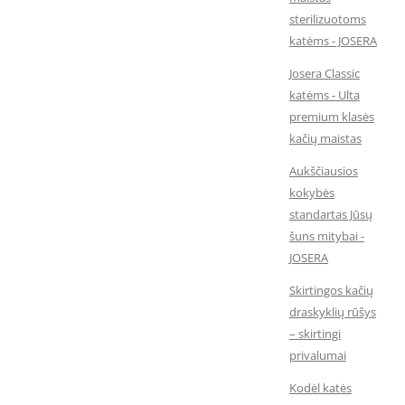
sterilizuotoms
katėms - JOSERA
Josera Classic
katėms - Ulta
premium klasės
kačių maistas
Aukščiausios
kokybės
standartas Jūsų
šuns mitybai -
JOSERA
Skirtingos kačių
draskyklių rūšys
– skirtingi
privalumai
Kodėl katės