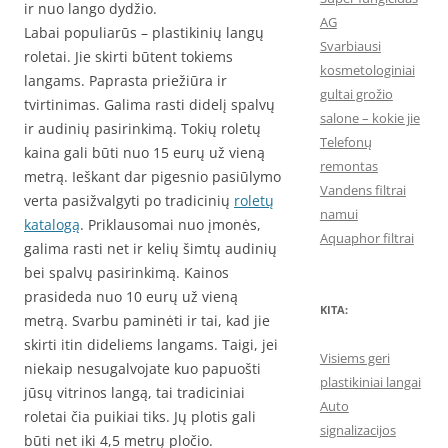
ir nuo lango dydžio.
AG
Labai populiarūs – plastikinių langų
Svarbiausi
roletai. Jie skirti būtent tokiems
kosmetologiniai
langams. Paprasta priežiūra ir
gultai grožio
tvirtinimas. Galima rasti didelį spalvų
salone – kokie jie
ir audinių pasirinkimą. Tokių roletų
Telefonų
kaina gali būti nuo 15 eurų už vieną
remontas
metrą. Ieškant dar pigesnio pasiūlymo
Vandens filtrai
verta pasižvalgyti po tradicinių
roletų
namui
katalogą
. Priklausomai nuo įmonės,
Aquaphor filtrai
galima rasti net ir kelių šimtų audinių
bei spalvų pasirinkimą. Kainos
prasideda nuo 10 eurų už vieną
KITA:
metrą. Svarbu paminėti ir tai, kad jie
skirti itin dideliems langams. Taigi, jei
Visiems geri
niekaip nesugalvojate kuo papuošti
plastikiniai langai
jūsų vitrinos langą, tai tradiciniai
Auto
roletai čia puikiai tiks. Jų plotis gali
signalizacijos
būti net iki 4,5 metrų pločio.