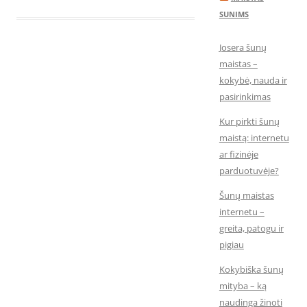
SUNIMS
Josera šunų
maistas –
kokybė, nauda ir
pasirinkimas
Kur pirkti šunų
maistą: internetu
ar fizinėje
parduotuvėje?
Šunų maistas
internetu –
greita, patogu ir
pigiau
Kokybiška šunų
mityba – ką
naudinga žinoti