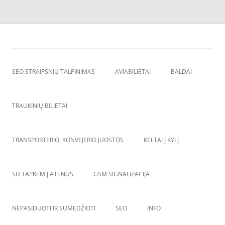
Skip
to
SEO straipsnių talpinimas
content
SEO straipsniu talpinimas, atgalines nuorodos, backlinkai,
SEO STRAIPSNIŲ TALPINIMAS
AVIABILIETAI
BALDAI
TRAUKINIŲ BILIETAI
TRANSPORTERIO, KONVEJERIO JUOSTOS
KELTAI Į KYLĮ
SU TAPKĖM Į ATĖNUS
GSM SIGNALIZACIJA
NEPASIDUOTI IR SUMEDŽIOTI
SEO
INFO