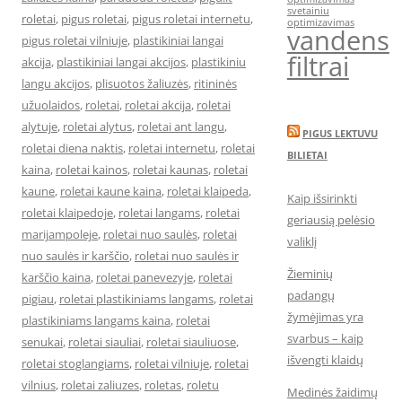
svetainiu
roletai
,
pigus roletai
,
pigus roletai internetu
,
optimizavimas
vandens
pigus roletai vilniuje
,
plastikiniai langai
filtrai
akcija
,
plastikiniai langai akcijos
,
plastikiniu
langu akcijos
,
plisuotos žaliuzės
,
ritininės
užuolaidos
,
roletai
,
roletai akcija
,
roletai
alytuje
,
roletai alytus
,
roletai ant langu
,
PIGUS LEKTUVU
roletai diena naktis
,
roletai internetu
,
roletai
BILIETAI
kaina
,
roletai kainos
,
roletai kaunas
,
roletai
kaune
,
roletai kaune kaina
,
roletai klaipeda
,
Kaip išsirinkti
roletai klaipedoje
,
roletai langams
,
roletai
geriausią pelėsio
marijampoleje
,
roletai nuo saulės
,
roletai
valiklį
nuo saulės ir karščio
,
roletai nuo saulės ir
Žieminių
karščio kaina
,
roletai panevezyje
,
roletai
padangų
pigiau
,
roletai plastikiniams langams
,
roletai
žymėjimas yra
plastikiniams langams kaina
,
roletai
svarbus – kaip
senukai
,
roletai siauliai
,
roletai siauliuose
,
išvengti klaidų
roletai stoglangiams
,
roletai vilniuje
,
roletai
vilnius
,
roletai zaliuzes
,
roletas
,
roletu
Medinės žaidimų