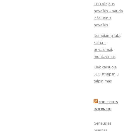
CBD aliejaus
poveikis – nauda
ir šalutinis
poveikis
Įtempiamų lubų
kaina –
privalumai,
montavimas
Kiek kainuoja
SEO straipsnių
talpinimas
ZOO PREKES
INTERNETU
Geriausias
maistas