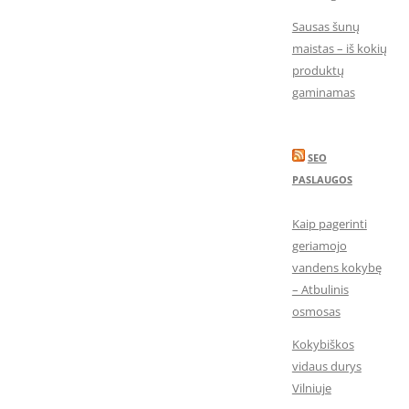
Sausas šunų
maistas – iš kokių
produktų
gaminamas
SEO
PASLAUGOS
Kaip pagerinti
geriamojo
vandens kokybę
– Atbulinis
osmosas
Kokybiškos
vidaus durys
Vilniuje