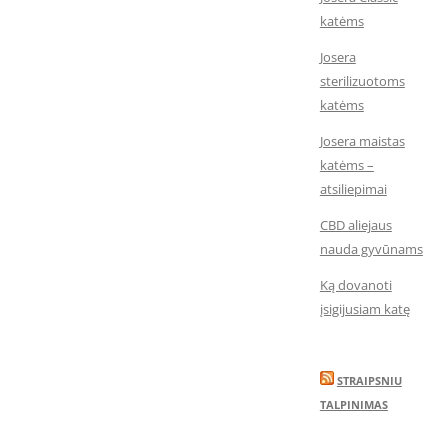
katėms
Josera
sterilizuotoms
katėms
Josera maistas
katėms –
atsiliepimai
CBD aliejaus
nauda gyvūnams
Ką dovanoti
įsigijusiam katę
STRAIPSNIU
TALPINIMAS