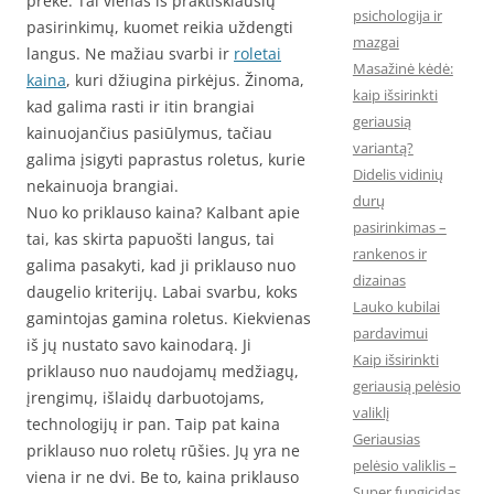
prekė. Tai vienas iš praktiškiausių
psichologija ir
pasirinkimų, kuomet reikia uždengti
mazgai
langus. Ne mažiau svarbi ir
roletai
Masažinė kėdė:
kaina
, kuri džiugina pirkėjus. Žinoma,
kaip išsirinkti
kad galima rasti ir itin brangiai
geriausią
kainuojančius pasiūlymus, tačiau
variantą?
galima įsigyti paprastus roletus, kurie
Didelis vidinių
nekainuoja brangiai.
durų
Nuo ko priklauso kaina? Kalbant apie
pasirinkimas –
tai, kas skirta papuošti langus, tai
rankenos ir
galima pasakyti, kad ji priklauso nuo
dizainas
daugelio kriterijų. Labai svarbu, koks
Lauko kubilai
gamintojas gamina roletus. Kiekvienas
pardavimui
iš jų nustato savo kainodarą. Ji
Kaip išsirinkti
priklauso nuo naudojamų medžiagų,
geriausią pelėsio
įrengimų, išlaidų darbuotojams,
valiklį
technologijų ir pan. Taip pat kaina
Geriausias
priklauso nuo roletų rūšies. Jų yra ne
pelėsio valiklis –
viena ir ne dvi. Be to, kaina priklauso
Super fungicidas