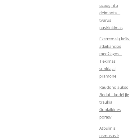
užaugintu
deimantu –
tvarus
pasirinkimas
Ekstremalų krūvį
atlaikančios
medžiagos –
Tiekimas
sunkiajai
pramonei
Raudono aukso
žiedai – kodėl jie
traukia
šiuolaikines
poras?
Atbulinis
osmosas ir