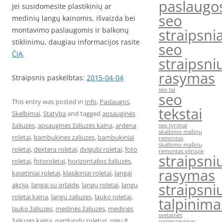
paslaugo
Jei susidomėsite plastikinių ar
seo
medinių langų kainomis, išvaizda bei
montavimo paslaugomis ir balkonų
straipsnia
stiklinimu, daugiau informacijos rasite
seo
ČIA
.
straipsni
rasymas
Straipsnis paskelbtas:
2015-04-04
seo tai
seo
This entry was posted in
Info
,
Paslaugos
,
tekstai
Skelbimai
,
Statyba
and tagged
apsauginės
žaliuzės
,
apsauginės žaliuzės kaina
,
ardena
seo tyrimai
skalbimo mašinų
roletai
,
bambukines zaliuzes
,
bambukiniai
remontas
skalbimo mašinų
roletai
,
dextera roletai
,
dvigubi roletai
,
foto
remontas vilniuje
straipsni
roletai
,
fotoroletai
,
horizontalios žaliuzės
,
rasymas
kasetiniai roletai
,
klasikiniai roletai
,
langai
straipsni
akcija
,
langai su orlaide
,
langų roletai
,
langu
roletai kaina
,
langu zaliuzes
,
lauko roletai
,
talpinima
lauko žaliuzės
,
medinės žaliuzės
,
medinės
svetaines
žaliuzės kaina
,
parduodu roletus
,
pigu.lt
optimizavimas