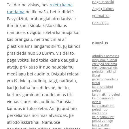
pagal poreikį
Tai dar ne viskas, nes
roletų kaina
Anglų kalbos
randama
ne tik maža, bet ir didelė.
gramatika
Pavyzdžiui, prabangiai atrodantys ir
reikalinga
itin tinkami šiuolaikiško stiliaus
namuose, dvigubi roletai kainuoja kur
kas brangiau, nei tradiciniai ar
DEBESĖLIS
plastikiniams langams skirti. Jų kainos
prasideda nuo 50 Eur/m. Vis dėl to,
atbulinis osmosas
pagalvokite, kad tokia kaina daugeliu
dvipusiai pilonai
efektyvi reklama
atvejų priklauso ir nuo naudojamų
efektyvus valiklis
pelesiui naikinti
medžiagų bei audinio. Dvigubi roletai
filtrai
geriamo vandens
yra iš dviejų audinių, taigi, natūralu,
filtrai
kaip isnaikinti
kad jų kaina bus didesnė, nei tų,
pelesi
kuriuos gaminant naudojamas tik
kaip naikinti pelesi
kaip panaikinti
vienas sluoksnis audinio. Panašiai
pelesi
kaip panaikinti
kainuos ir fotoroletai. Ant jų audinio
pelesi nuo
medienos
perkeliamas norimas atvaizdas. Jie
kaip panaikinti
pelesi vonioje
atrodo išskirtinai. Namuose
kas yra seo
led reklama