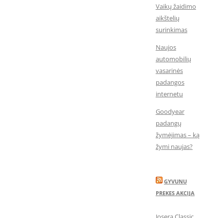
Vaikų žaidimo
aikštelių
surinkimas
Naujos
automobilių
vasarinės
padangos
internetu
Goodyear
padangų
žymėjimas – ką
žymi naujas?
GYVUNU
PREKES AKCIJA
Josera Classic