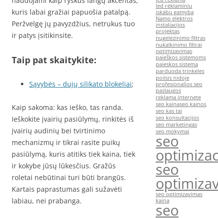
naudojami kaip ryškus langų akcentas,
led reklaminiu
kuris labai gražiai papuošia patalpą.
iskabu gamyba
Namo elektros
Peržvelgę jų pavyzdžius, netrukus tuo
instaliacijos
projektas
ir patys įsitikinsite.
nugelezinimo filtras
nukalkinimo filtrai
optimizavimas
Taip pat skaitykite:
paieškos sistemoms
paieskos sistema
parduoda trinkeles
poilsis nidoje
Sąvybės – dujų silikato blokeliai
;
profesionalios seo
paslaugos
reklama internete
seo kaina
seo kainos
Kaip sakoma: kas ieško, tas randa.
seo kas tai
Ieškokite įvairių pasiūlymų, rinkitės iš
seo konsultacijos
seo marketingas
įvairių audinių bei tvirtinimo
seo mokymai
seo
mechanizmų ir tikrai rasite puikų
optimizac
pasiūlymą, kuris atitiks tiek kaina, tiek
seo
ir kokybe jūsų lūkesčius. Gražūs
roletai nebūtinai turi būti brangūs.
optimiza
Kartais paprastumas gali sužavėti
seo optimizavimas
labiau, nei prabanga.
kaina
seo