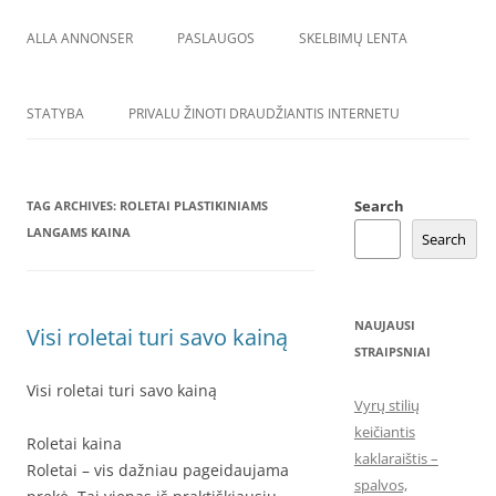
ALLA ANNONSER
PASLAUGOS
SKELBIMŲ LENTA
STATYBA
PRIVALU ŽINOTI DRAUDŽIANTIS INTERNETU
Search
TAG ARCHIVES:
ROLETAI PLASTIKINIAMS
LANGAMS KAINA
Search
NAUJAUSI
Visi roletai turi savo kainą
STRAIPSNIAI
Visi roletai turi savo kainą
Vyrų stilių
keičiantis
Roletai kaina
kaklaraištis –
Roletai – vis dažniau pageidaujama
spalvos,