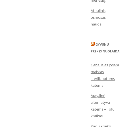
mėnesių?
Atbulinis
osmosas ir
nauda
GYVUNU
PREKES NUOLAIDA
Geriausias Josera
maistas
sterilizuotoms
katėms
Augalinė
alternatyva
katėms – Tofu
kraikas
Kačių kraiko