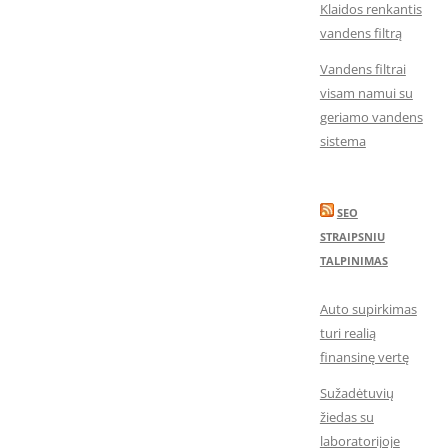
Klaidos renkantis
vandens filtrą
Vandens filtrai
visam namui su
geriamo vandens
sistema
SEO
STRAIPSNIU
TALPINIMAS
Auto supirkimas
turi realią
finansinę vertę
Sužadėtuvių
žiedas su
laboratorijoje