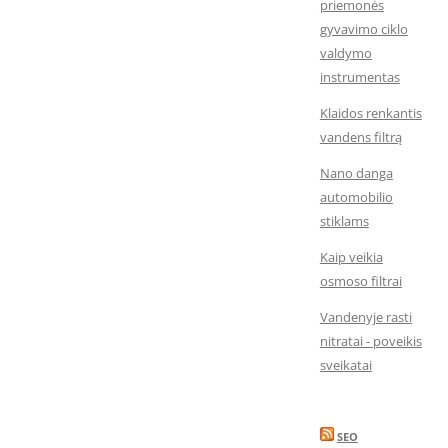
priemonės
gyvavimo ciklo
valdymo
instrumentas
Klaidos renkantis
vandens filtrą
Nano danga
automobilio
stiklams
Kaip veikia
osmoso filtrai
Vandenyje rasti
nitratai - poveikis
sveikatai
SEO