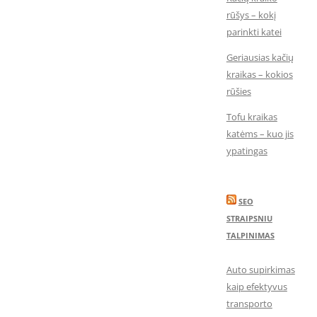
rūšys – kokį
parinkti katei
Geriausias kačių
kraikas – kokios
rūšies
Tofu kraikas
katėms – kuo jis
ypatingas
SEO
STRAIPSNIU
TALPINIMAS
Auto supirkimas
kaip efektyvus
transporto