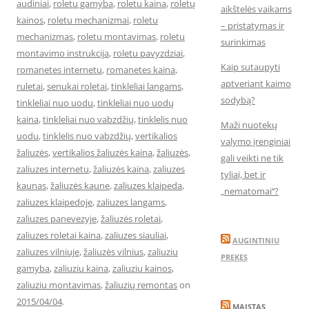
audiniai
,
roletu gamyba
,
roletu kaina
,
roletų
aikštelės vaikams
kainos
,
roletu mechanizmai
,
roletu
– pristatymas ir
mechanizmas
,
roletu montavimas
,
roletu
surinkimas
montavimo instrukcija
,
roletu pavyzdziai
,
Kaip sutaupyti
romanetes internetu
,
romanetes kaina
,
aptveriant kaimo
ruletai
,
senukai roletai
,
tinkleliai langams
,
sodybą?
tinkleliai nuo uodu
,
tinkleliai nuo uodų
kaina
,
tinkleliai nuo vabzdžių
,
tinklelis nuo
Maži nuotekų
uodu
,
tinklelis nuo vabzdžių
,
vertikalios
valymo įrenginiai
žaliuzės
,
vertikalios žaliuzės kaina
,
žaliuzės
,
gali veikti ne tik
zaliuzes internetu
,
žaliuzės kaina
,
zaliuzes
tyliai, bet ir
kaunas
,
žaliuzės kaune
,
zaliuzes klaipeda
,
„nematomai‘‘?
zaliuzes klaipedoje
,
zaliuzes langams
,
zaliuzes panevezyje
,
žaliuzės roletai
,
zaliuzes roletai kaina
,
zaliuzes siauliai
,
AUGINTINIU
zaliuzes vilniuje
,
žaliuzės vilnius
,
zaliuziu
PREKES
gamyba
,
zaliuziu kaina
,
zaliuziu kainos
,
zaliuziu montavimas
,
žaliuzių remontas
on
2015/04/04
.
MAISTAS