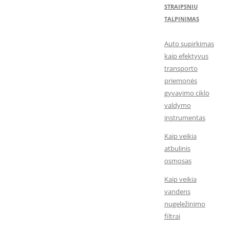
STRAIPSNIU
TALPINIMAS
Auto supirkimas
kaip efektyvus
transporto
priemonės
gyvavimo ciklo
valdymo
instrumentas
Kaip veikia
atbulinis
osmosas
Kaip veikia
vandens
nugeležinimo
filtrai