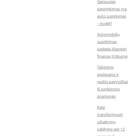
Geriausias
pasirinkimas yra
auto supirkimas
– kodėl?
Automobilių
supirkimas
padeda išspręsti
finansų trūkumą
Tekinimo
paslaugos ir
realūs pavyzdžiai
iš sunkiosios
pramonės
Kaip
transformuoti
užsakymų
valdymą per 12