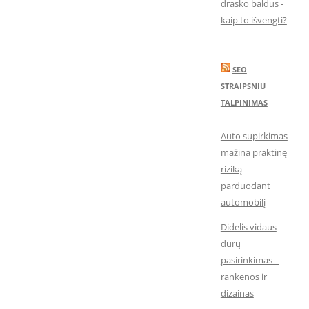
drasko baldus -
kaip to išvengti?
SEO
STRAIPSNIU
TALPINIMAS
Auto supirkimas
mažina praktinę
riziką
parduodant
automobilį
Didelis vidaus
durų
pasirinkimas –
rankenos ir
dizainas