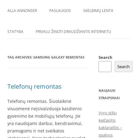
ALLA ANNONSER
PASLAUGOS
SKELBIMŲ LENTA
STATYBA
PRIVALU ŽINOTI DRAUDŽIANTIS INTERNETU
Search
TAG ARCHIVES:
SAMSUNG GALAXY REMONTAS
Search
Telefonų remontas
NAUJAUSI
STRAIPSNIAI
Telefonų remontas. Šiuolaikinė
visuomenė neįsivaizduoja kasdienio
Vyrų stilių
gyvenimo be mobiliųjų telefonų. Jie
keičiantis
yra naudojami darbui, bendravimui,
kaklaraištis –
pramogoms ir net sveikatos
spalvos,