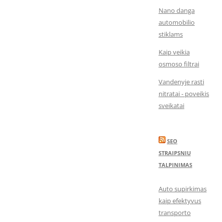
Nano danga
automobilio
stiklams
Kaip veikia
osmoso filtrai
Vandenyje rasti
nitratai - poveikis
sveikatai
SEO
STRAIPSNIU
TALPINIMAS
Auto supirkimas
kaip efektyvus
transporto