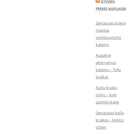
GYVUNU
PREKES NUOLAIDA
Geriausias Josera
maistas
sterilizuotoms
katėms
Augalinė
alternatyva
katėms – Tofu
kraikas
Kačių kraiko
rūšys – kokį
parinkti katei
Geriausias kačių
kraikas – kokios
rūšies