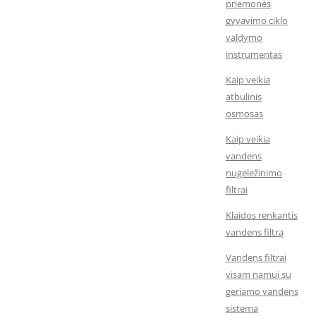
priemonės
gyvavimo ciklo
valdymo
instrumentas
Kaip veikia
atbulinis
osmosas
Kaip veikia
vandens
nugeležinimo
filtrai
Klaidos renkantis
vandens filtrą
Vandens filtrai
visam namui su
geriamo vandens
sistema