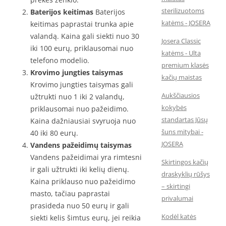
sterilizuotoms
Baterijos keitimas
Baterijos
katėms - JOSERA
keitimas paprastai trunka apie
valandą. Kaina gali siekti nuo 30
Josera Classic
iki 100 eurų, priklausomai nuo
katėms - Ulta
telefono modelio.
premium klasės
Krovimo jungties taisymas
kačių maistas
Krovimo jungties taisymas gali
Aukščiausios
užtrukti nuo 1 iki 2 valandų,
kokybės
priklausomai nuo pažeidimo.
standartas Jūsų
Kaina dažniausiai svyruoja nuo
šuns mitybai -
40 iki 80 eurų.
JOSERA
Vandens pažeidimų taisymas
Vandens pažeidimai yra rimtesni
Skirtingos kačių
ir gali užtrukti iki kelių dienų.
draskyklių rūšys
Kaina priklauso nuo pažeidimo
– skirtingi
masto, tačiau paprastai
privalumai
prasideda nuo 50 eurų ir gali
Kodėl katės
siekti kelis šimtus eurų, jei reikia