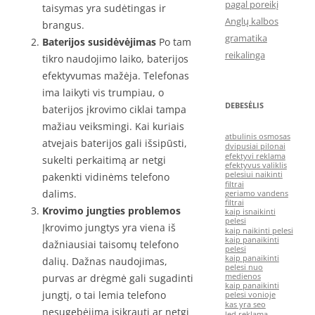
pagal poreikį
taisymas yra sudėtingas ir
Anglų kalbos
brangus.
gramatika
Baterijos susidėvėjimas
Po tam
reikalinga
tikro naudojimo laiko, baterijos
efektyvumas mažėja. Telefonas
ima laikyti vis trumpiau, o
DEBESĖLIS
baterijos įkrovimo ciklai tampa
mažiau veiksmingi. Kai kuriais
atbulinis osmosas
atvejais baterijos gali išsipūsti,
dvipusiai pilonai
efektyvi reklama
sukelti perkaitimą ar netgi
efektyvus valiklis
pelesiui naikinti
pakenkti vidinėms telefono
filtrai
dalims.
geriamo vandens
filtrai
Krovimo jungties problemos
kaip isnaikinti
pelesi
Įkrovimo jungtys yra viena iš
kaip naikinti pelesi
kaip panaikinti
dažniausiai taisomų telefono
pelesi
kaip panaikinti
dalių. Dažnas naudojimas,
pelesi nuo
purvas ar drėgmė gali sugadinti
medienos
kaip panaikinti
jungtį, o tai lemia telefono
pelesi vonioje
kas yra seo
nesugebėjimą įsikrauti ar netgi
led reklama