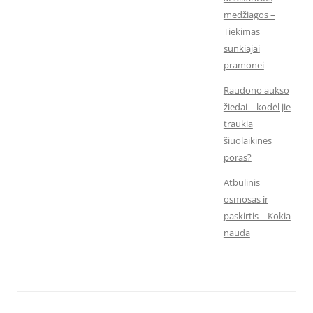
medžiagos –
Tiekimas
sunkiajai
pramonei
Raudono aukso
žiedai – kodėl jie
traukia
šiuolaikines
poras?
Atbulinis
osmosas ir
paskirtis – Kokia
nauda