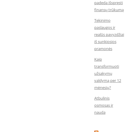
padeda išspręsti
finansų trūkumą
Tekinimo
paslaugos ir
realūs pavyzdžiai
iš sunkiosios
pramonės
Kaip
transformuoti
užsakymų
valdymą per 12
mėnesių?
Atbulinis
osmosas ir
nauda