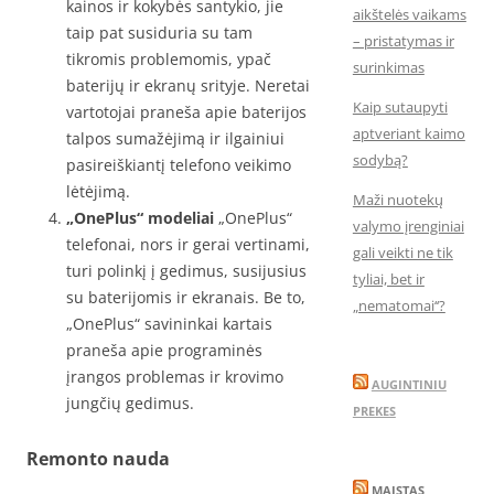
kainos ir kokybės santykio, jie
aikštelės vaikams
taip pat susiduria su tam
– pristatymas ir
tikromis problemomis, ypač
surinkimas
baterijų ir ekranų srityje. Neretai
Kaip sutaupyti
vartotojai praneša apie baterijos
aptveriant kaimo
talpos sumažėjimą ir ilgainiui
sodybą?
pasireiškiantį telefono veikimo
lėtėjimą.
Maži nuotekų
„OnePlus“ modeliai
„OnePlus“
valymo įrenginiai
telefonai, nors ir gerai vertinami,
gali veikti ne tik
turi polinkį į gedimus, susijusius
tyliai, bet ir
su baterijomis ir ekranais. Be to,
„nematomai‘‘?
„OnePlus“ savininkai kartais
praneša apie programinės
įrangos problemas ir krovimo
AUGINTINIU
jungčių gedimus.
PREKES
Remonto nauda
MAISTAS