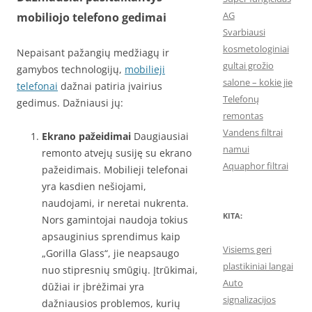
AG
mobiliojo telefono gedimai
Svarbiausi
kosmetologiniai
Nepaisant pažangių medžiagų ir
gultai grožio
gamybos technologijų,
mobilieji
salone – kokie jie
telefonai
dažnai patiria įvairius
Telefonų
gedimus. Dažniausi jų:
remontas
Vandens filtrai
Ekrano pažeidimai
Daugiausiai
namui
remonto atvejų susiję su ekrano
Aquaphor filtrai
pažeidimais. Mobilieji telefonai
yra kasdien nešiojami,
naudojami, ir neretai nukrenta.
KITA:
Nors gamintojai naudoja tokius
apsauginius sprendimus kaip
Visiems geri
„Gorilla Glass“, jie neapsaugo
plastikiniai langai
nuo stipresnių smūgių. Įtrūkimai,
Auto
dūžiai ir įbrėžimai yra
signalizacijos
dažniausios problemos, kurių