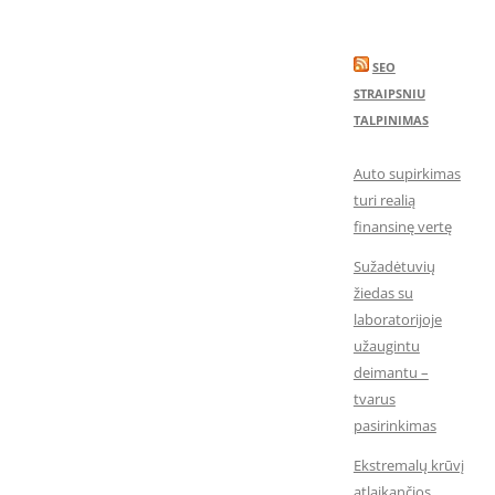
SEO
STRAIPSNIU
TALPINIMAS
Auto supirkimas
turi realią
finansinę vertę
Sužadėtuvių
žiedas su
laboratorijoje
užaugintu
deimantu –
tvarus
pasirinkimas
Ekstremalų krūvį
atlaikančios