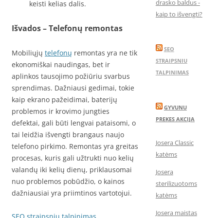
drasko baldus -
keisti kelias dalis.
kaip to išvengti?
Išvados – Telefonų remontas
SEO
Mobiliųjų
telefonų
remontas yra ne tik
STRAIPSNIU
ekonomiškai naudingas, bet ir
TALPINIMAS
aplinkos tausojimo požiūriu svarbus
sprendimas. Dažniausi gedimai, tokie
kaip ekrano pažeidimai, baterijų
GYVUNU
problemos ir krovimo jungties
PREKES AKCIJA
defektai, gali būti lengvai pataisomi, o
tai leidžia išvengti brangaus naujo
Josera Classic
telefono pirkimo. Remontas yra greitas
katėms
procesas, kuris gali užtrukti nuo kelių
valandų iki kelių dienų, priklausomai
Josera
nuo problemos pobūdžio, o kainos
sterilizuotoms
dažniausiai yra priimtinos vartotojui.
katėms
Josera maistas
SEO straipsnių talpinimas