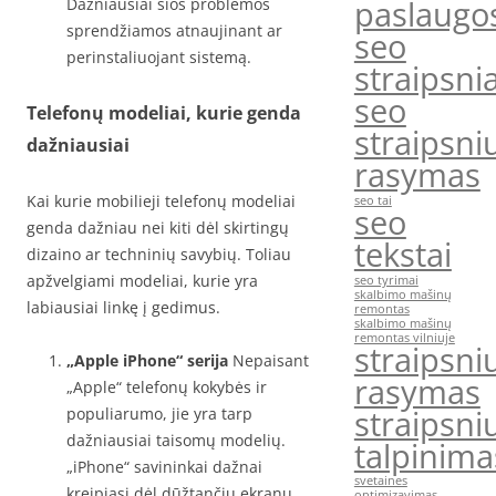
paslaugo
Dažniausiai šios problemos
sprendžiamos atnaujinant ar
seo
perinstaliuojant sistemą.
straipsnia
seo
Telefonų modeliai, kurie genda
straipsni
dažniausiai
rasymas
Kai kurie mobilieji telefonų modeliai
seo tai
seo
genda dažniau nei kiti dėl skirtingų
tekstai
dizaino ar techninių savybių. Toliau
apžvelgiami modeliai, kurie yra
seo tyrimai
skalbimo mašinų
labiausiai linkę į gedimus.
remontas
skalbimo mašinų
remontas vilniuje
straipsni
„Apple iPhone“ serija
Nepaisant
rasymas
„Apple“ telefonų kokybės ir
straipsni
populiarumo, jie yra tarp
dažniausiai taisomų modelių.
talpinima
„iPhone“ savininkai dažnai
svetaines
kreipiasi dėl dūžtančių ekranų,
optimizavimas