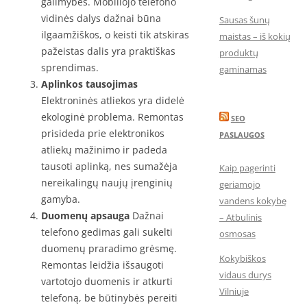
galimybes. Mobiliojo telefono
vidinės dalys dažnai būna
Sausas šunų
ilgaamžiškos, o keisti tik atskiras
maistas – iš kokių
pažeistas dalis yra praktiškas
produktų
sprendimas.
gaminamas
Aplinkos tausojimas
Elektroninės atliekos yra didelė
ekologinė problema. Remontas
SEO
prisideda prie elektronikos
PASLAUGOS
atliekų mažinimo ir padeda
tausoti aplinką, nes sumažėja
Kaip pagerinti
nereikalingų naujų įrenginių
geriamojo
gamyba.
vandens kokybę
Duomenų apsauga
Dažnai
– Atbulinis
telefono gedimas gali sukelti
osmosas
duomenų praradimo grėsmę.
Kokybiškos
Remontas leidžia išsaugoti
vidaus durys
vartotojo duomenis ir atkurti
Vilniuje
telefoną, be būtinybės pereiti