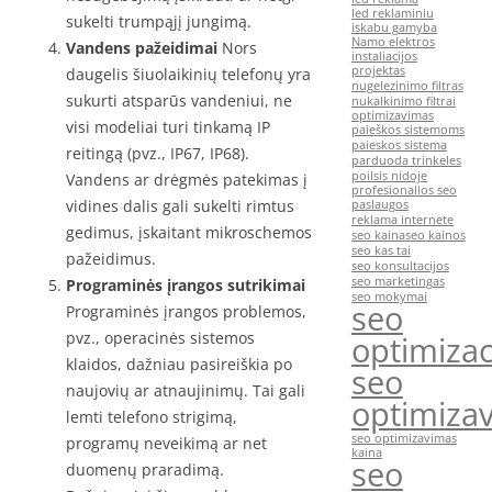
led reklaminiu
sukelti trumpąjį jungimą.
iskabu gamyba
Namo elektros
Vandens pažeidimai
Nors
instaliacijos
projektas
daugelis šiuolaikinių telefonų yra
nugelezinimo filtras
sukurti atsparūs vandeniui, ne
nukalkinimo filtrai
optimizavimas
visi modeliai turi tinkamą IP
paieškos sistemoms
paieskos sistema
reitingą (pvz., IP67, IP68).
parduoda trinkeles
poilsis nidoje
Vandens ar drėgmės patekimas į
profesionalios seo
vidines dalis gali sukelti rimtus
paslaugos
reklama internete
gedimus, įskaitant mikroschemos
seo kaina
seo kainos
seo kas tai
pažeidimus.
seo konsultacijos
seo marketingas
Programinės įrangos sutrikimai
seo mokymai
seo
Programinės įrangos problemos,
pvz., operacinės sistemos
optimizac
klaidos, dažniau pasireiškia po
seo
naujovių ar atnaujinimų. Tai gali
optimiza
lemti telefono strigimą,
seo optimizavimas
programų neveikimą ar net
kaina
seo
duomenų praradimą.