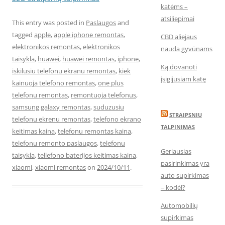
katėms –
atsiliepimai
This entry was posted in
Paslaugos
and
tagged
apple
,
apple iphone remontas
,
CBD aliejaus
elektronikos remontas
,
elektronikos
nauda gyvūnams
taisykla
,
huawei
,
huawei remontas
,
iphone
,
Ką dovanoti
iskilusiu telefonu ekranu remontas
,
kiek
įsigijusiam katę
kainuoja telefono remontas
,
one plus
telefonu remontas
,
remontuoja telefonus
,
samsung galaxy remontas
,
suduzusiu
STRAIPSNIU
telefonu ekrenu remontas
,
telefono ekrano
TALPINIMAS
keitimas kaina
,
telefonu remontas kaina
,
telefonu remonto paslaugos
,
telefonu
Geriausias
taisykla
,
tellefono baterijos keitimas kaina
,
pasirinkimas yra
xiaomi
,
xiaomi remontas
on
2024/10/11
.
auto supirkimas
– kodėl?
Automobilių
supirkimas