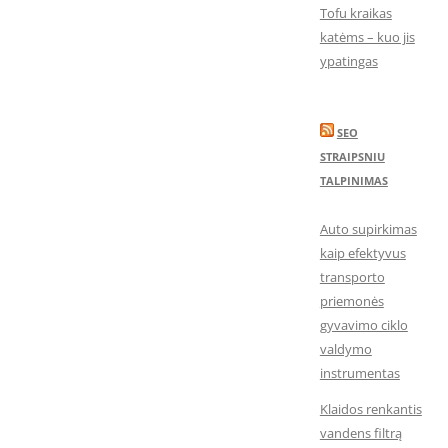
Tofu kraikas
katėms – kuo jis
ypatingas
SEO
STRAIPSNIU
TALPINIMAS
Auto supirkimas
kaip efektyvus
transporto
priemonės
gyvavimo ciklo
valdymo
instrumentas
Klaidos renkantis
vandens filtrą