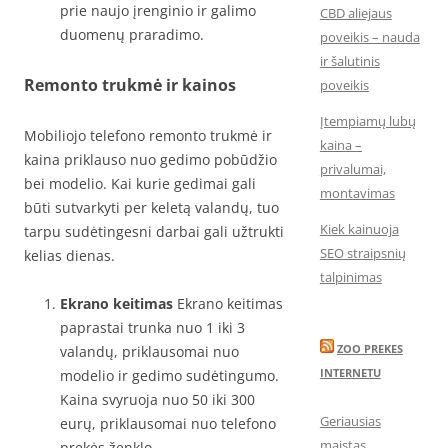
prie naujo įrenginio ir galimo
CBD aliejaus
duomenų praradimo.
poveikis – nauda
ir šalutinis
Remonto trukmė ir kainos
poveikis
Įtempiamų lubų
Mobiliojo telefono remonto trukmė ir
kaina –
kaina priklauso nuo gedimo pobūdžio
privalumai,
bei modelio. Kai kurie gedimai gali
montavimas
būti sutvarkyti per keletą valandų, tuo
Kiek kainuoja
tarpu sudėtingesni darbai gali užtrukti
SEO straipsnių
kelias dienas.
talpinimas
Ekrano keitimas
Ekrano keitimas
paprastai trunka nuo 1 iki 3
ZOO PREKES
valandų, priklausomai nuo
INTERNETU
modelio ir gedimo sudėtingumo.
Kaina svyruoja nuo 50 iki 300
Geriausias
eurų, priklausomai nuo telefono
maistas
prekės ženklo.