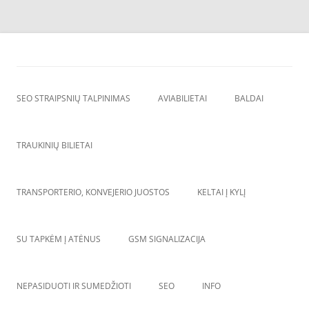
Skip
to
SEO straipsnių talpinimas
content
SEO straipsniu talpinimas, atgalines nuorodos, backlinkai,
SEO STRAIPSNIŲ TALPINIMAS
AVIABILIETAI
BALDAI
TRAUKINIŲ BILIETAI
TRANSPORTERIO, KONVEJERIO JUOSTOS
KELTAI Į KYLĮ
SU TAPKĖM Į ATĖNUS
GSM SIGNALIZACIJA
NEPASIDUOTI IR SUMEDŽIOTI
SEO
INFO