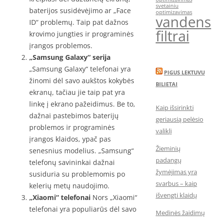
svetainiu
baterijos susidėvėjimo ar „Face
optimizavimas
vandens
ID“ problemų. Taip pat dažnos
filtrai
krovimo jungties ir programinės
įrangos problemos.
„Samsung Galaxy“ serija
„Samsung Galaxy“ telefonai yra
PIGUS LEKTUVU
žinomi dėl savo aukštos kokybės
BILIETAI
ekranų, tačiau jie taip pat yra
linkę į ekrano pažeidimus. Be to,
Kaip išsirinkti
dažnai pastebimos baterijų
geriausią pelėsio
problemos ir programinės
valiklį
įrangos klaidos, ypač pas
Žieminių
senesnius modelius. „Samsung“
padangų
telefonų savininkai dažnai
žymėjimas yra
susiduria su problemomis po
svarbus – kaip
kelerių metų naudojimo.
išvengti klaidų
„Xiaomi“ telefonai
Nors „Xiaomi“
telefonai yra populiarūs dėl savo
Medinės žaidimų