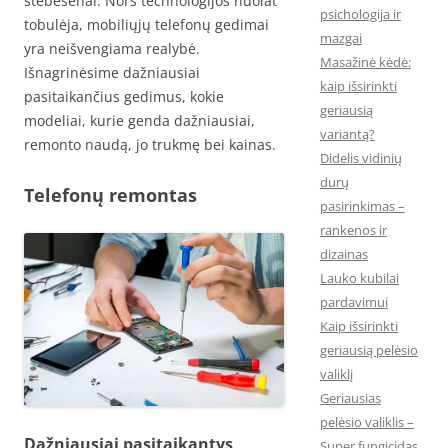
stebėsenai. Nors technologijos nuolat
psichologija ir
tobulėja, mobiliųjų telefonų gedimai
mazgai
yra neišvengiama realybė.
Masažinė kėdė:
Išnagrinėsime dažniausiai
kaip išsirinkti
pasitaikančius gedimus, kokie
geriausią
modeliai, kurie genda dažniausiai,
variantą?
remonto naudą, jo trukmę bei kainas.
Didelis vidinių
durų
Telefonų remontas
pasirinkimas –
rankenos ir
dizainas
Lauko kubilai
pardavimui
Kaip išsirinkti
geriausią pelėsio
valiklį
Geriausias
pelėsio valiklis –
Dažniausiai pasitaikantys
Super fungicidas