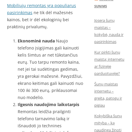
Mobiliųjų remontas yra populiarus
SUNIMS
pasirinkimas
ne tik dėl mažesnės
kainos, bet ir dėl ekologinių bei
Josera šunų
praktinių privalumų.
maistas –
kokybė, nauda ir
Ekonominė nauda
Naujo
pasirinkimas
telefono įsigijimas gali kainuoti
Kur pirkti šunų
kelis šimtus ar net tūkstančius
maistą: internetu
eurų. Tuo tarpu remonto kaina,
ar fizinėje
net jei tai sudėtingas gedimas,
parduotuvėje?
yra gerokai mažesnė. Pavyzdžiui,
ekrano keitimas gali kainuoti nuo
Šunų maistas
100 iki 300 eurų, priklausomai
internetu –
nuo modelio.
greita, patogu ir
Ilgesnis naudojimo laikotarpis
pigiau
Remontas leidžia prailginti
Kokybiška šunų
telefono tarnavimo laiką ir
mityba – ką
išnaudoti jo technines
naudinga žinoti