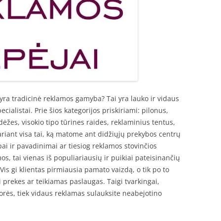
yra tradicinė reklamos gamyba? Tai yra lauko ir vidaus
cialistai. Prie šios kategorijos priskiriami: pilonus,
dėžes, visokio tipo tūrines raides, reklaminius tentus,
tariant visa tai, ką matome ant didžiųjų prekybos centrų
pai ir pavadinimai ar tiesiog reklamos stovinčios
os, tai vienas iš populiariausių ir puikiai pateisinančių
Vis gi klientas pirmiausia pamato vaizdą, o tik po to
prekes ar teikiamas paslaugas. Taigi tvarkingai,
išorės, tiek vidaus reklamas sulauksite neabejotino