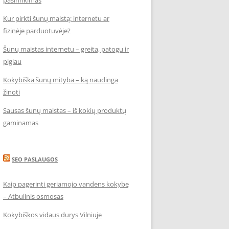
pasirinkimas
Kur pirkti šunų maistą: internetu ar
fizinėje parduotuvėje?
Šunų maistas internetu – greita, patogu ir
pigiau
Kokybiška šunų mityba – ką naudinga
žinoti
Sausas šunų maistas – iš kokių produktų
gaminamas
SEO PASLAUGOS
Kaip pagerinti geriamojo vandens kokybę
– Atbulinis osmosas
Kokybiškos vidaus durys Vilniuje