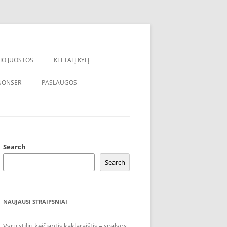
IO JUOSTOS
KELTAI Į KYLĮ
NONSER
PASLAUGOS
Search
Search
NAUJAUSI STRAIPSNIAI
Vyrų stilių keičiantis kaklaraištis – spalvos,