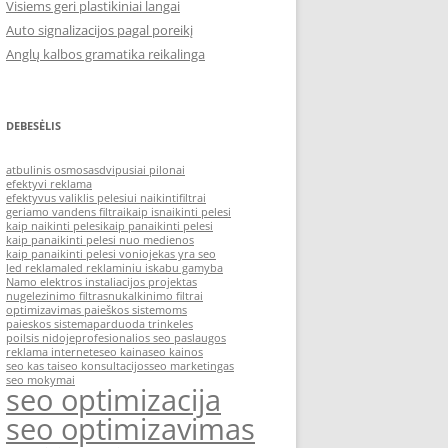
Visiems geri plastikiniai langai
Auto signalizacijos pagal poreikį
Anglų kalbos gramatika reikalinga
DEBESĖLIS
atbulinis osmosas
dvipusiai pilonai
efektyvi reklama
efektyvus valiklis pelesiui naikinti
filtrai
geriamo vandens filtrai
kaip isnaikinti pelesi
kaip naikinti pelesi
kaip panaikinti pelesi
kaip panaikinti pelesi nuo medienos
kaip panaikinti pelesi vonioje
kas yra seo
led reklama
led reklaminiu iskabu gamyba
Namo elektros instaliacijos projektas
nugelezinimo filtras
nukalkinimo filtrai
optimizavimas paieškos sistemoms
paieskos sistema
parduoda trinkeles
poilsis nidoje
profesionalios seo paslaugos
reklama internete
seo kaina
seo kainos
seo kas tai
seo konsultacijos
seo marketingas
seo mokymai
seo optimizacija
seo optimizavimas