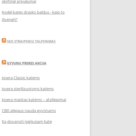
skirtingi privalumai
Kodėl katės drasko baldus - kaip to
išvengti?
SEO STRAIPSNIU TALPINIMAS
GYVUNU PREKES AKCIJA
Josera Classic katėms
Josera sterilizuotoms katėms
Josera maistas katėms – atsiliepimai
CBD aliejaus nauda gyvūnams
Ką dovanoti įsigijusiam katę