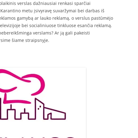
olaikinis verslas dažniausiai renkasi sparčiai
Karantino metu įsivyravę suvaržymai bei darbas iš
eklamos gamybą ar lauko reklamą, o verslus pastūmėjo
televizijoje bei socialiniuose tinkluose esančia reklamą.
bereikšminga verslams? Ar ją gali pakeisti
rsime šiame straipsnyje.