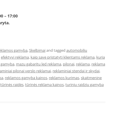
00 – 17:00
ryta.
eklamos gamyba
,
Skelbimai
and tagged
automobiliu
,
efektyvi reklama
,
kaip save pristatyti klientams reklama
,
kuria
u gamyba
,
mazu gabaritu led reklama
,
pilonai
,
reklama
,
reklama
aminiai pilonai verslo reklamai
,
reklaminiai stendai ir skydai
,
ba
,
reklamos gamyba kainos
,
reklamos kurimas
,
skaitmenine
,
tūrinės raidės
,
tūrinės reklama kainos
,
turiniu raidziu gamyba