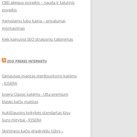
CBD aliejaus poveikis – nauda ir šalutinis
poveikis
Įtempiamų lubų kaina – privalumai,
montavimas
Kiek kainuoja SEO straipsnių talpinimas
ZOO PREKES INTERNETU
Geriausias maistas sterilizuotoms katėms
- JOSERA
Josera Classic katėms - Ulta premium
klasės kačių maistas
Aukščiausios kokybės standartas Jūsų
šuns mitybai - JOSERA
Skirtingos kačių draskyklių rūšys –