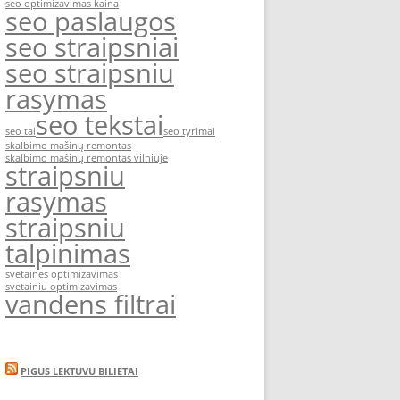
seo optimizavimas kaina
seo paslaugos
seo straipsniai
seo straipsniu
rasymas
seo tekstai
seo tai
seo tyrimai
skalbimo mašinų remontas
skalbimo mašinų remontas vilniuje
straipsniu
rasymas
straipsniu
talpinimas
svetaines optimizavimas
svetainiu optimizavimas
vandens filtrai
PIGUS LEKTUVU BILIETAI