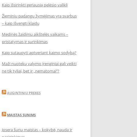
Kaip išsirinkti geriausią pelėsio valiklį
Žieminių padangų žymėjimas yra svarbus
– kaip išvengti klaidų
Medinės žaidimų aikštelės vaikams –
pristatymas ir surinkimas
Kaip sutaupyti aptveriant kaimo sodybą?
Maži nuotekų valymo įrenginiai gali veikti
ne tik tyliai, bet ir „nematomai‘‘?
AUGINTINIU PREKES
MAISTAS SUNIMS
Josera šunų maistas – kokybė, nauda ir