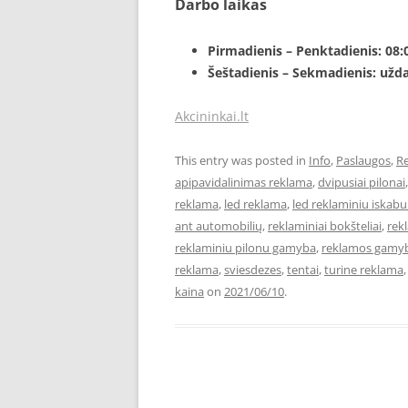
Darbo laikas
Pirmadienis – Penktadienis: 08:
Šeštadienis – Sekmadienis: užda
Akcininkai.lt
This entry was posted in
Info
,
Paslaugos
,
R
apipavidalinimas reklama
,
dvipusiai pilonai
reklama
,
led reklama
,
led reklaminiu iskab
ant automobilių
,
reklaminiai bokšteliai
,
rekl
reklaminiu pilonu gamyba
,
reklamos gamy
reklama
,
sviesdezes
,
tentai
,
turine reklama
kaina
on
2021/06/10
.