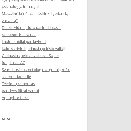
psichologija ir mazgai
Masažinė kėdė: kaip išsirinkti geriausią
variantą?
Didelis vidinių durų pasirinkimas –
rankenos ir dizainas
Lauko kubilai pardavimui
Kaip išsirinkti geriausią pelėsio valiklį
Geriausias pelėsio valiklis – Super
fungicidas AG
Svarbiausi kosmetologiniai gultai grožio
salone – kokie jie
Telefonų remontas
Vandens filtrai namui
Aquaphor filtrai
KITA: