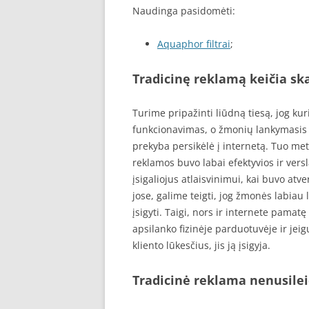
Naudinga pasidomėti:
Aquaphor filtrai
;
Tradicinę reklamą keičia s
Turime pripažinti liūdną tiesą, jog ku
funkcionavimas, o žmonių lankymasis 
prekyba persikėlė į internetą. Tuo m
reklamos buvo labai efektyvios ir vers
įsigaliojus atlaisvinimui, kai buvo atve
jose, galime teigti, jog žmonės labiau 
įsigyti. Taigi, nors ir internete pamat
apsilanko fizinėje parduotuvėje ir jeig
kliento lūkesčius, jis ją įsigyja.
Tradicinė reklama nenusile