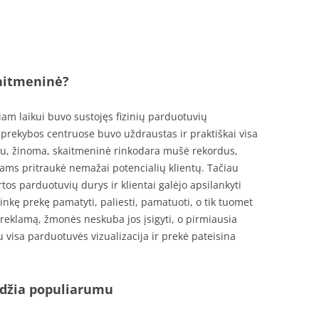
kaitmeninė?
riam laikui buvo sustojęs fizinių parduotuvių
prekybos centruose buvo uždraustas ir praktiškai visa
etu, žinoma, skaitmeninė rinkodara mušė rekordus,
lams pritraukė nemažai potencialių klientų. Tačiau
rtos parduotuvių durys ir klientai galėjo apsilankyti
linkę prekę pamatyti, paliesti, pamatuoti, o tik tuomet
ę reklamą, žmonės neskuba jos įsigyti, o pirmiausia
u visa parduotuvės vizualizacija ir prekė pateisina
idžia populiarumu