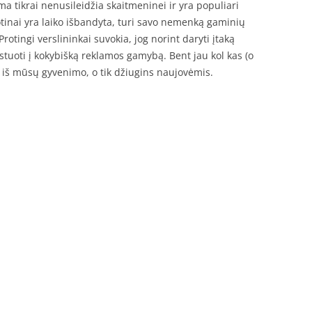
ama tikrai nenusileidžia skaitmeninei ir yra populiari
otinai yra laiko išbandyta, turi savo nemenką gaminių
Protingi verslininkai suvokia, jog norint daryti įtaką
estuoti į kokybišką reklamos gamybą. Bent jau kol kas (o
 iš mūsų gyvenimo, o tik džiugins naujovėmis.