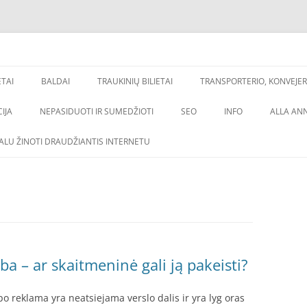
os, backlinkai,
inimas
ETAI
BALDAI
TRAUKINIŲ BILIETAI
TRANSPORTERIO, KONVEJER
IJA
NEPASIDUOTI IR SUMEDŽIOTI
SEO
INFO
ALLA AN
VALU ŽINOTI DRAUDŽIANTIS INTERNETU
a – ar skaitmeninė gali ją pakeisti?
o reklama yra neatsiejama verslo dalis ir yra lyg oras