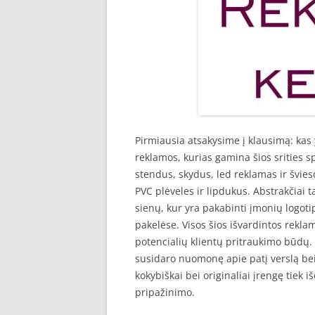
Pirmiausia atsakysime į klausimą: kas 
reklamos, kurias gamina šios srities spe
stendus, skydus, led reklamas ir švies
PVC plėveles ir lipdukus. Abstrakčiai 
sienų, kur yra pakabinti įmonių logoti
pakelėse. Visos šios išvardintos reklam
potencialių klientų pritraukimo būdų. 
susidaro nuomonę apie patį verslą bei 
kokybiškai bei originaliai įrengę tiek 
pripažinimo.