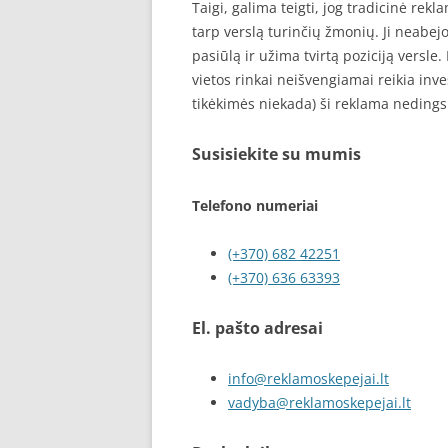
Taigi, galima teigti, jog tradicinė rekl
tarp verslą turinčių žmonių. Ji neabej
pasiūlą ir užima tvirtą poziciją versle. 
vietos rinkai neišvengiamai reikia inv
tikėkimės niekada) ši reklama nedings
Susisiekite su mumis
Telefono numeriai
(+370) 682 42251
(+370) 636 63393
El. pašto adresai
info@reklamoskepejai.lt
vadyba@reklamoskepejai.lt