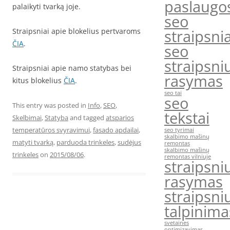
paslaugo
palaikyti tvarką joje.
seo
Straipsniai apie blokelius pertvaroms
straipsnia
ČIA
.
seo
straipsni
Straipsniai apie namo statybas bei
rasymas
kitus blokelius
ČIA
.
seo tai
seo
This entry was posted in
Info
,
SEO
,
tekstai
Skelbimai
,
Statyba
and tagged
atsparios
temperatūros svyravimui
,
fasado apdailai
,
seo tyrimai
skalbimo mašinų
matyti tvarką
,
parduoda trinkeles
,
sudėjus
remontas
skalbimo mašinų
trinkeles
on
2015/08/06
.
remontas vilniuje
straipsni
rasymas
straipsni
talpinima
svetaines
optimizavimas