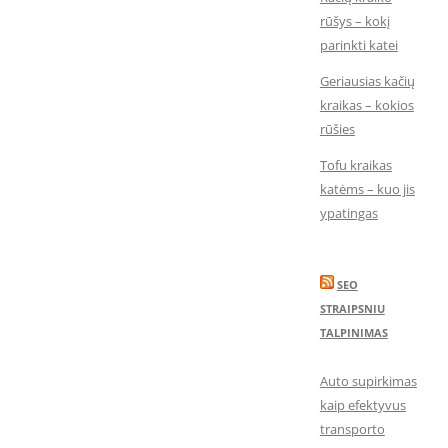
rūšys – kokį
parinkti katei
Geriausias kačių
kraikas – kokios
rūšies
Tofu kraikas
katėms – kuo jis
ypatingas
SEO
STRAIPSNIU
TALPINIMAS
Auto supirkimas
kaip efektyvus
transporto