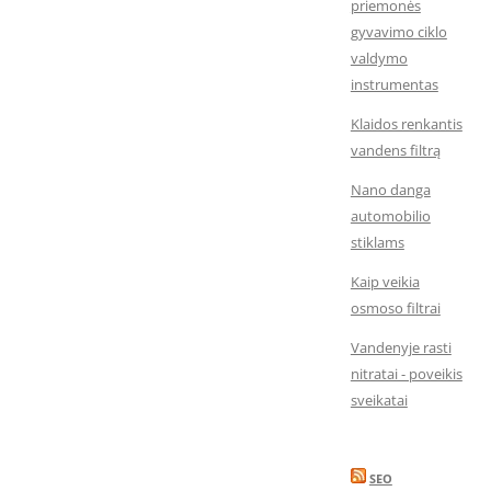
priemonės
gyvavimo ciklo
valdymo
instrumentas
Klaidos renkantis
vandens filtrą
Nano danga
automobilio
stiklams
Kaip veikia
osmoso filtrai
Vandenyje rasti
nitratai - poveikis
sveikatai
SEO