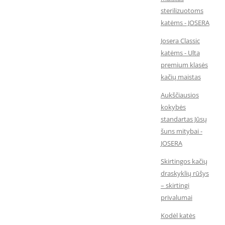
sterilizuotoms
katėms - JOSERA
Josera Classic
katėms - Ulta
premium klasės
kačių maistas
Aukščiausios
kokybės
standartas Jūsų
šuns mitybai -
JOSERA
Skirtingos kačių
draskyklių rūšys
– skirtingi
privalumai
Kodėl katės