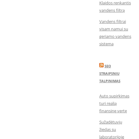
Klaidos renkantis
vandens filtrą
Vandens filtrai
visam namui su
geriamo vandens
sistema
SEO
STRAIPSNIU
TALPINIMAS
Auto supirkimas
turi realią
finansinę vertę
Sužadėtuvių
žiedas su
laboratorijoje