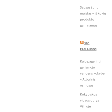
Sausas šunų
maistas – iš kokių
produktų
gaminamas
SEO
PASLAUGOS
Kaip pagerinti
geriamojo
vandens kokybę
– Atbulinis
osmosas
Kokybiškos
vidaus durys
Vilniuje