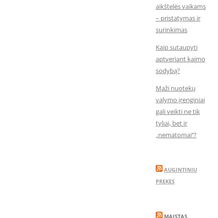
aikštelės vaikams
– pristatymas ir
surinkimas
Kaip sutaupyti
aptveriant kaimo
sodybą?
Maži nuotekų
valymo įrenginiai
gali veikti ne tik
tyliai, bet ir
„nematomai‘‘?
AUGINTINIU
PREKES
MAISTAS