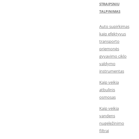
STRAIPSNIU
TALPINIMAS
Auto supirkimas
kaip efektyvus
transporto
priemonės
gyvavimo ciklo
valdymo
instrumentas
Kaip veikia
atbulinis
osmosas
Kaip veikia
vandens
nugeležinimo
filtrai