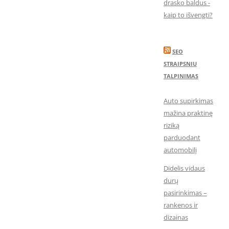
drasko baldus -
kaip to išvengti?
SEO
STRAIPSNIU
TALPINIMAS
Auto supirkimas
mažina praktinę
riziką
parduodant
automobilį
Didelis vidaus
durų
pasirinkimas –
rankenos ir
dizainas