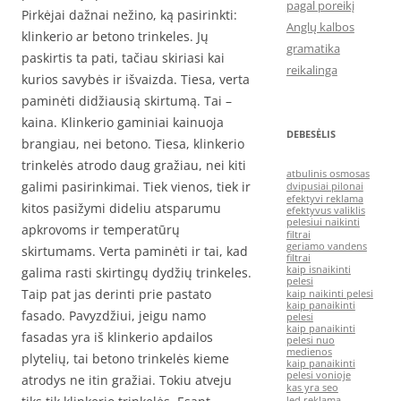
pagal poreikį
Pirkėjai dažnai nežino, ką pasirinkti:
Anglų kalbos
klinkerio ar betono trinkeles. Jų
gramatika
paskirtis ta pati, tačiau skiriasi kai
reikalinga
kurios savybės ir išvaizda. Tiesa, verta
paminėti didžiausią skirtumą. Tai –
kaina. Klinkerio gaminiai kainuoja
DEBESĖLIS
brangiau, nei betono. Tiesa, klinkerio
trinkelės atrodo daug gražiau, nei kiti
atbulinis osmosas
galimi pasirinkimai. Tiek vienos, tiek ir
dvipusiai pilonai
efektyvi reklama
kitos pasižymi dideliu atsparumu
efektyvus valiklis
pelesiui naikinti
apkrovoms ir temperatūrų
filtrai
geriamo vandens
skirtumams. Verta paminėti ir tai, kad
filtrai
kaip isnaikinti
galima rasti skirtingų dydžių trinkeles.
pelesi
Taip pat jas derinti prie pastato
kaip naikinti pelesi
kaip panaikinti
fasado. Pavyzdžiui, jeigu namo
pelesi
kaip panaikinti
fasadas yra iš klinkerio apdailos
pelesi nuo
medienos
plytelių, tai betono trinkelės kieme
kaip panaikinti
pelesi vonioje
atrodys ne itin gražiai. Tokiu atveju
kas yra seo
led reklama