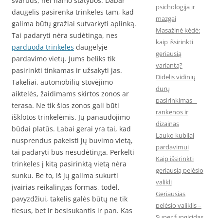
svarbus, nei namo statybos. Dabar
psichologija ir
daugelis pasirenka trinkeles tam, kad
mazgai
galima būtų gražiai sutvarkyti aplinką.
Masažinė kėdė:
Tai padaryti nėra sudėtinga, nes
kaip išsirinkti
parduoda trinkeles
daugelyje
geriausią
pardavimo vietų. Jums beliks tik
variantą?
pasirinkti tinkamas ir užsakyti jas.
Didelis vidinių
Takeliai, automobilių stovėjimo
durų
aiktelės, žaidimams skirtos zonos ar
pasirinkimas –
terasa. Ne tik šios zonos gali būti
rankenos ir
išklotos trinkelėmis. Jų panaudojimo
dizainas
būdai platūs. Labai gerai yra tai, kad
Lauko kubilai
nusprendus pakeisti jų buvimo vietą,
pardavimui
tai padaryti bus nesudėtinga. Perkelti
Kaip išsirinkti
trinkeles į kitą pasirinktą vietą nėra
geriausią pelėsio
sunku. Be to, iš jų galima sukurti
valiklį
įvairias reikalingas formas, todėl,
Geriausias
pavyzdžiui, takelis galės būtų ne tik
pelėsio valiklis –
tiesus, bet ir besisukantis ir pan. Kas
Super fungicidas