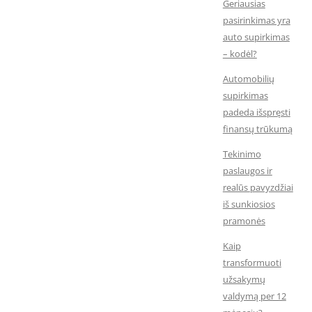
Geriausias
pasirinkimas yra
auto supirkimas
– kodėl?
Automobilių
supirkimas
padeda išspręsti
finansų trūkumą
Tekinimo
paslaugos ir
realūs pavyzdžiai
iš sunkiosios
pramonės
Kaip
transformuoti
užsakymų
valdymą per 12