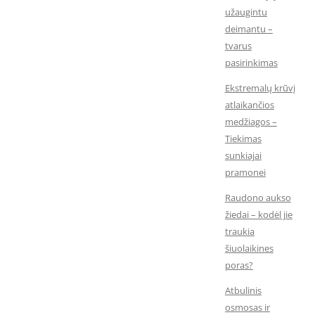
užaugintu
deimantu –
tvarus
pasirinkimas
Ekstremalų krūvį
atlaikančios
medžiagos –
Tiekimas
sunkiajai
pramonei
Raudono aukso
žiedai – kodėl jie
traukia
šiuolaikines
poras?
Atbulinis
osmosas ir