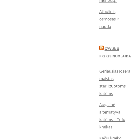
mėnesių?
Atbulinis
osmosas ir
nauda
GYVUNU
PREKES NUOLAIDA
Geriausias Josera
maistas
sterilizuotoms
katėms
Augalinė
alternatyva
katėms – Tofu
kraikas
Kačių kraiko