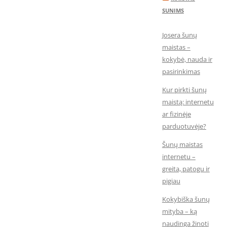
SUNIMS
Josera šunų
maistas –
kokybė, nauda ir
pasirinkimas
Kur pirkti šunų
maistą: internetu
ar fizinėje
parduotuvėje?
Šunų maistas
internetu –
greita, patogu ir
pigiau
Kokybiška šunų
mityba – ką
naudinga žinoti