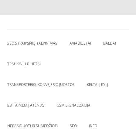
Skip
to
SEO straipsnių talpinimas
content
SEO straipsniu talpinimas, atgalines nuorodos, backlinkai,
SEO STRAIPSNIŲ TALPINIMAS
AVIABILIETAI
BALDAI
TRAUKINIŲ BILIETAI
TRANSPORTERIO, KONVEJERIO JUOSTOS
KELTAI Į KYLĮ
SU TAPKĖM Į ATĖNUS
GSM SIGNALIZACIJA
NEPASIDUOTI IR SUMEDŽIOTI
SEO
INFO