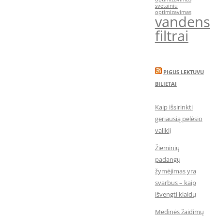
svetainiu
optimizavimas
vandens
filtrai
PIGUS LEKTUVU
BILIETAI
Kaip išsirinkti
geriausią pelėsio
valiklį
Žieminių
padangų
žymėjimas yra
svarbus – kaip
išvengti klaidų
Medinės žaidimų