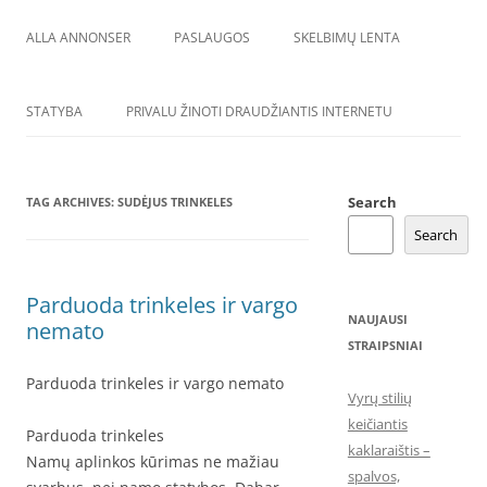
ALLA ANNONSER
PASLAUGOS
SKELBIMŲ LENTA
STATYBA
PRIVALU ŽINOTI DRAUDŽIANTIS INTERNETU
Search
TAG ARCHIVES:
SUDĖJUS TRINKELES
Search
Parduoda trinkeles ir vargo
NAUJAUSI
nemato
STRAIPSNIAI
Parduoda trinkeles ir vargo nemato
Vyrų stilių
keičiantis
Parduoda trinkeles
kaklaraištis –
Namų aplinkos kūrimas ne mažiau
spalvos,