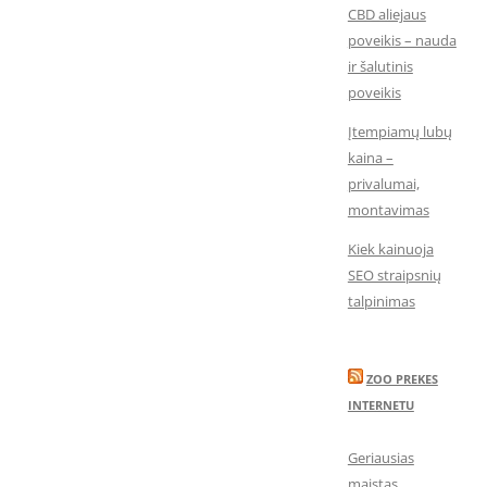
CBD aliejaus
poveikis – nauda
ir šalutinis
poveikis
Įtempiamų lubų
kaina –
privalumai,
montavimas
Kiek kainuoja
SEO straipsnių
talpinimas
ZOO PREKES
INTERNETU
Geriausias
maistas