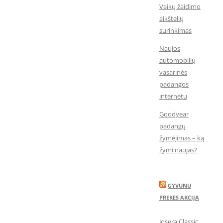
Vaikų žaidimo
aikštelių
surinkimas
Naujos
automobilių
vasarinės
padangos
internetu
Goodyear
padangų
žymėjimas – ką
žymi naujas?
GYVUNU
PREKES AKCIJA
Josera Classic