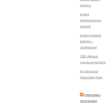
katėms
Josera
sterilizuotoms
katėms
Josera maistas
katėms –
atsiliepimai
CBD aliejaus
nauda gyvūnams
Ką dovanoti
įsigijusiam katę
STRAIPSNIU
TALPINIMAS