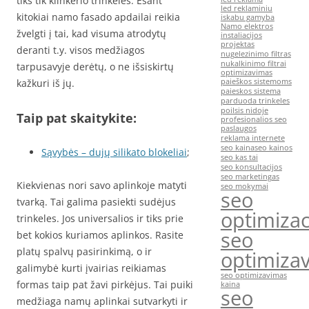
tiks tik klinkerio trinkelės. Esant
led reklaminiu
kitokiai namo fasado apdailai reikia
iskabu gamyba
Namo elektros
žvelgti į tai, kad visuma atrodytų
instaliacijos
projektas
deranti t.y. visos medžiagos
nugelezinimo filtras
nukalkinimo filtrai
tarpusavyje derėtų, o ne išsiskirtų
optimizavimas
kažkuri iš jų.
paieškos sistemoms
paieskos sistema
parduoda trinkeles
poilsis nidoje
Taip pat skaitykite:
profesionalios seo
paslaugos
reklama internete
seo kaina
seo kainos
Sąvybės – dujų silikato blokeliai
;
seo kas tai
seo konsultacijos
seo marketingas
Kiekvienas nori savo aplinkoje matyti
seo mokymai
seo
tvarką. Tai galima pasiekti sudėjus
optimizac
trinkeles. Jos universalios ir tiks prie
seo
bet kokios kuriamos aplinkos. Rasite
platų spalvų pasirinkimą, o ir
optimiza
galimybė kurti įvairias reikiamas
seo optimizavimas
formas taip pat žavi pirkėjus. Tai puiki
kaina
seo
medžiaga namų aplinkai sutvarkyti ir