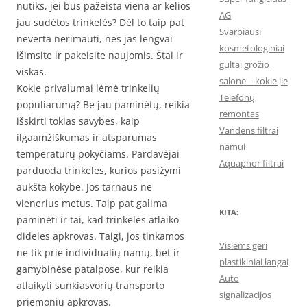
nutiks, jei bus pažeista viena ar kelios
AG
jau sudėtos trinkelės? Dėl to taip pat
Svarbiausi
neverta nerimauti, nes jas lengvai
kosmetologiniai
išimsite ir pakeisite naujomis. Štai ir
gultai grožio
viskas.
salone – kokie jie
Kokie privalumai lėmė trinkelių
Telefonų
populiarumą? Be jau paminėtų, reikia
remontas
išskirti tokias savybes, kaip
Vandens filtrai
ilgaamžiškumas ir atsparumas
namui
temperatūrų pokyčiams. Pardavėjai
Aquaphor filtrai
parduoda trinkeles, kurios pasižymi
aukšta kokybe. Jos tarnaus ne
vienerius metus. Taip pat galima
KITA:
paminėti ir tai, kad trinkelės atlaiko
dideles apkrovas. Taigi, jos tinkamos
Visiems geri
ne tik prie individualių namų, bet ir
plastikiniai langai
gamybinėse patalpose, kur reikia
Auto
atlaikyti sunkiasvorių transporto
signalizacijos
priemonių apkrovas.