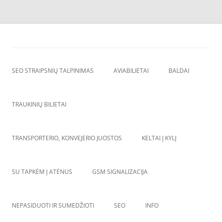
Skip
to
SEO straipsnių talpinimas
content
SEO straipsniu talpinimas, atgalines nuorodos, backlinkai,
SEO STRAIPSNIŲ TALPINIMAS
AVIABILIETAI
BALDAI
TRAUKINIŲ BILIETAI
TRANSPORTERIO, KONVEJERIO JUOSTOS
KELTAI Į KYLĮ
SU TAPKĖM Į ATĖNUS
GSM SIGNALIZACIJA
NEPASIDUOTI IR SUMEDŽIOTI
SEO
INFO