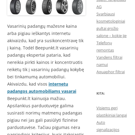
AG
Svarbiausi
kosmetologiniai
Vasarinių padangų mažesne kaina
gultai grožio
arba pigiau ieškantys internetu
salone – kokie jie
akivaizdu, kad yra susikoncentravę tik
Telefonų
į kainą. Todėl Beepunkt.lt vasarinių
remontas
padangų ekspertai pataria, kad
Vandens filtrai
nereikia pirkti kainos ir koncentruotis
namui
reikėtų tik į vasarinių padangų kokybę
Aquaphor filtrai
bei tinkamumą automobiliui.
Akivaizdu, kad visos
internetu
padangos automobiliams vasarai
KITA:
Beepunkt.lt kainuoja mažiau.
Apsilankius parduotuvėje galima
Visiems geri
susirasti norimų matmenų padangas
plastikiniai langai
pigiau nei jas gali pasiūlyti fizinėse
Auto
parduotuvėse. Tačiau pigumas nėra
signalizacijos
pagrindinis kriterijus, kuris įtakojantis