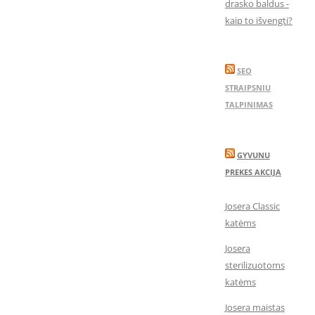
drasko baldus -
kaip to išvengti?
SEO
STRAIPSNIU
TALPINIMAS
GYVUNU
PREKES AKCIJA
Josera Classic
katėms
Josera
sterilizuotoms
katėms
Josera maistas