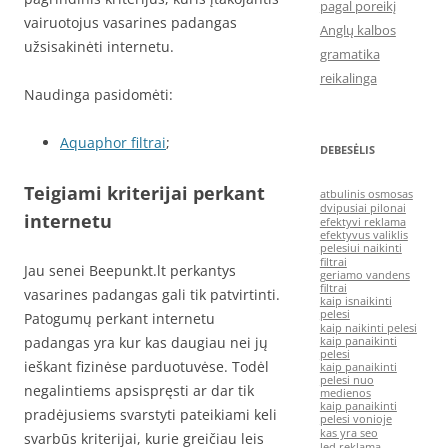
pagal poreikį
vairuotojus vasarines padangas
Anglų kalbos
užsisakinėti internetu.
gramatika
reikalinga
Naudinga pasidomėti:
Aquaphor filtrai
;
DEBESĖLIS
Teigiami kriterijai perkant
atbulinis osmosas
dvipusiai pilonai
internetu
efektyvi reklama
efektyvus valiklis
pelesiui naikinti
filtrai
Jau senei Beepunkt.lt perkantys
geriamo vandens
filtrai
vasarines padangas gali tik patvirtinti.
kaip isnaikinti
pelesi
Patogumų perkant internetu
kaip naikinti pelesi
padangas yra kur kas daugiau nei jų
kaip panaikinti
pelesi
ieškant fizinėse parduotuvėse. Todėl
kaip panaikinti
pelesi nuo
negalintiems apsispręsti ar dar tik
medienos
kaip panaikinti
pradėjusiems svarstyti pateikiami keli
pelesi vonioje
kas yra seo
svarbūs kriterijai, kurie greičiau leis
led reklama