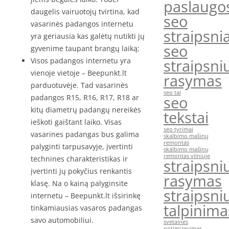
paslaugo
daugelis vairuotojų tvirtina, kad
seo
vasarinės padangos internetu
straipsnia
yra geriausia kas galėtų nutikti jų
seo
gyvenime taupant brangų laiką;
Visos padangos internetu yra
straipsni
vienoje vietoje – Beepunkt.lt
rasymas
parduotuvėje. Tad vasarinės
seo tai
padangos R15, R16, R17, R18 ar
seo
kitų diametrų padangų nereikės
tekstai
ieškoti gaištant laiko. Visas
seo tyrimai
vasarines padangas bus galima
skalbimo mašinų
remontas
palyginti tarpusavyje, įvertinti
skalbimo mašinų
remontas vilniuje
technines charakteristikas ir
straipsni
įvertinti jų pokyčius renkantis
rasymas
klasę. Na o kainą palyginsite
straipsni
internetu – Beepunkt.lt išsirinkę
talpinima
tinkamiausias vasaros padangas
savo automobiliui.
svetaines
optimizavimas