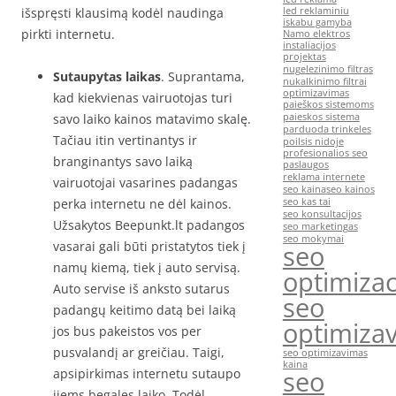
išspręsti klausimą kodėl naudinga
led reklaminiu
iskabu gamyba
pirkti internetu.
Namo elektros
instaliacijos
projektas
nugelezinimo filtras
Sutaupytas laikas
. Suprantama,
nukalkinimo filtrai
optimizavimas
kad kiekvienas vairuotojas turi
paieškos sistemoms
savo laiko kainos matavimo skalę.
paieskos sistema
parduoda trinkeles
Tačiau itin vertinantys ir
poilsis nidoje
profesionalios seo
branginantys savo laiką
paslaugos
reklama internete
vairuotojai vasarines padangas
seo kaina
seo kainos
perka internetu ne dėl kainos.
seo kas tai
seo konsultacijos
Užsakytos Beepunkt.lt padangos
seo marketingas
seo mokymai
vasarai gali būti pristatytos tiek į
seo
namų kiemą, tiek į auto servisą.
optimizac
Auto servise iš anksto sutarus
seo
padangų keitimo datą bei laiką
optimiza
jos bus pakeistos vos per
pusvalandį ar greičiau. Taigi,
seo optimizavimas
kaina
seo
apsipirkimas internetu sutaupo
jiems begales laiko. Todėl