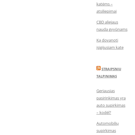
katėms –
atsiliepimai
CBD aliejaus
nauda gyvūnams
Ką dovanoti
įsigijusiam katę
STRAIPSNIU
TALPINIMAS
Geriausias
pasirinkimas yra
auto supirkimas
– kodėl?
Automobilių
supirkimas