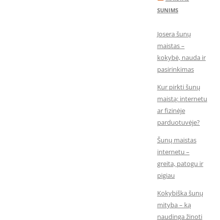
SUNIMS
Josera šunų
maistas –
kokybė, nauda ir
pasirinkimas
Kur pirkti šunų
maistą: internetu
ar fizinėje
parduotuvėje?
Šunų maistas
internetu –
greita, patogu ir
pigiau
Kokybiška šunų
mityba – ką
naudinga žinoti