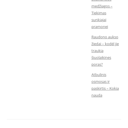
medžiagos –
Tiekimas
sunkiajai
pramonei
Raudono aukso
žiedai – kodėl jie
traukia
šiuolaikines
poras?
Atbulinis
osmosas ir
paskirtis – Kokia
nauda