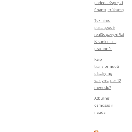
padeda išspręsti
finansų trūkumą
Tekinimo
paslaugos ir
realūs pavyzdžiai
iš sunkiosios
pramonės
Kaip
transformuoti
užsakymų
valdymą per 12
mėnesių?
Atbulinis
osmosas ir
nauda