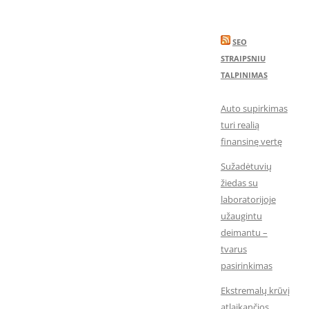
SEO
STRAIPSNIU
TALPINIMAS
Auto supirkimas
turi realią
finansinę vertę
Sužadėtuvių
žiedas su
laboratorijoje
užaugintu
deimantu –
tvarus
pasirinkimas
Ekstremalų krūvį
atlaikančios