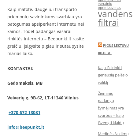
svetainiu
optimizavimas
Kaip matote, daugeliui transporto
vandens
priemonių savininkams svarbiau yra
filtrai
patogumas apsiperkant internetu nei
kainos. Todėl padangas vasarai
rinkitės internetu – Beepunkt.lt rasite
greičiu, įsigysite pigiau ir sutaupysite
PIGUS LEKTUVU
marias laiko.
BILIETAI
Kaip išsirinkti
KONTAKTAI:
geriausią pelėsio
valiklį
Gedomaksis, MB
Žieminių
Veiverių g. 9B-62, LT-11346 Vilnius
padangų
žymėjimas yra
+370 672 13081
svarbus – kaip
išvengti klaidų
info@beepunkt.lt
Medinės žaidimų