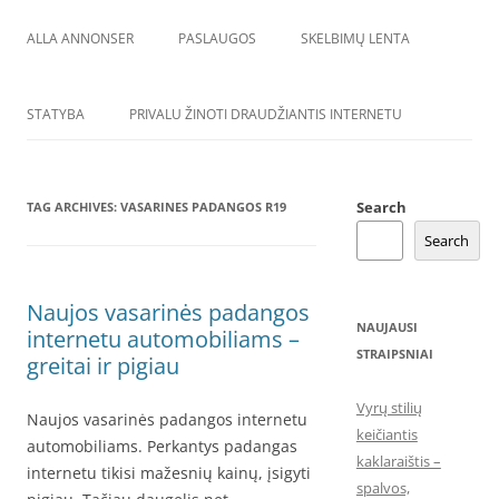
ALLA ANNONSER
PASLAUGOS
SKELBIMŲ LENTA
STATYBA
PRIVALU ŽINOTI DRAUDŽIANTIS INTERNETU
Search
TAG ARCHIVES:
VASARINES PADANGOS R19
Search
Naujos vasarinės padangos
NAUJAUSI
internetu automobiliams –
STRAIPSNIAI
greitai ir pigiau
Vyrų stilių
Naujos vasarinės padangos internetu
keičiantis
automobiliams. Perkantys padangas
kaklaraištis –
internetu tikisi mažesnių kainų, įsigyti
spalvos,