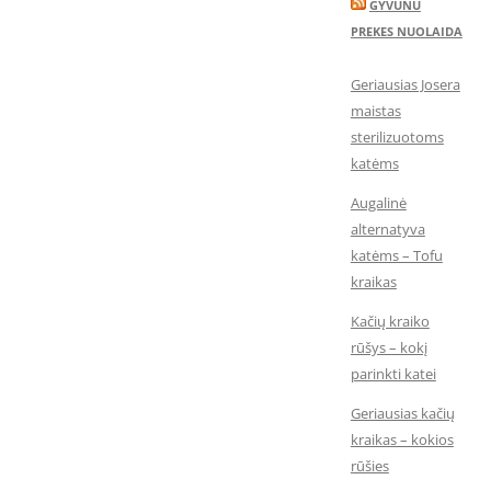
GYVUNU
PREKES NUOLAIDA
Geriausias Josera
maistas
sterilizuotoms
katėms
Augalinė
alternatyva
katėms – Tofu
kraikas
Kačių kraiko
rūšys – kokį
parinkti katei
Geriausias kačių
kraikas – kokios
rūšies