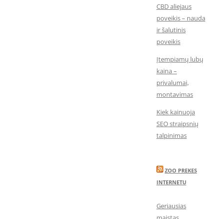
CBD aliejaus
poveikis – nauda
ir šalutinis
poveikis
Įtempiamų lubų
kaina –
privalumai,
montavimas
Kiek kainuoja
SEO straipsnių
talpinimas
ZOO PREKES
INTERNETU
Geriausias
maistas