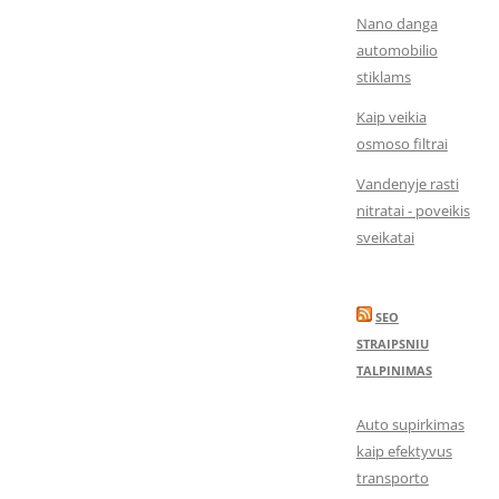
Nano danga
automobilio
stiklams
Kaip veikia
osmoso filtrai
Vandenyje rasti
nitratai - poveikis
sveikatai
SEO
STRAIPSNIU
TALPINIMAS
Auto supirkimas
kaip efektyvus
transporto