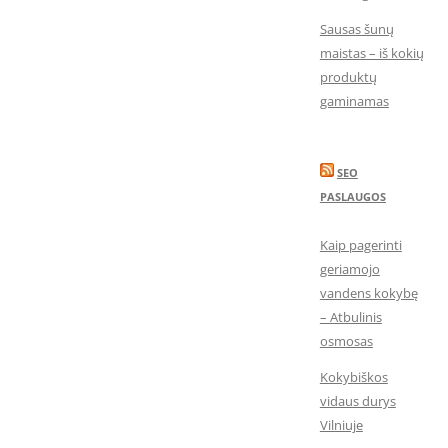
Sausas šunų
maistas – iš kokių
produktų
gaminamas
SEO
PASLAUGOS
Kaip pagerinti
geriamojo
vandens kokybę
– Atbulinis
osmosas
Kokybiškos
vidaus durys
Vilniuje