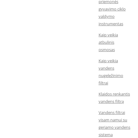
priemonės
gyvavimo ciklo
valdymo
instrumentas
Kaip veikia
atbulinis
osmosas
Kaip veikia
vandens
nugeležinimo
filtrai
Klaidos renkantis
vandens filtrą
Vandens filtrai
visam namui su
geriamo vandens
sistema