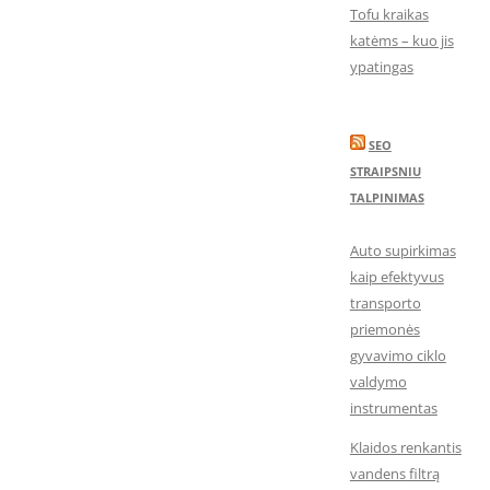
Tofu kraikas
katėms – kuo jis
ypatingas
SEO
STRAIPSNIU
TALPINIMAS
Auto supirkimas
kaip efektyvus
transporto
priemonės
gyvavimo ciklo
valdymo
instrumentas
Klaidos renkantis
vandens filtrą