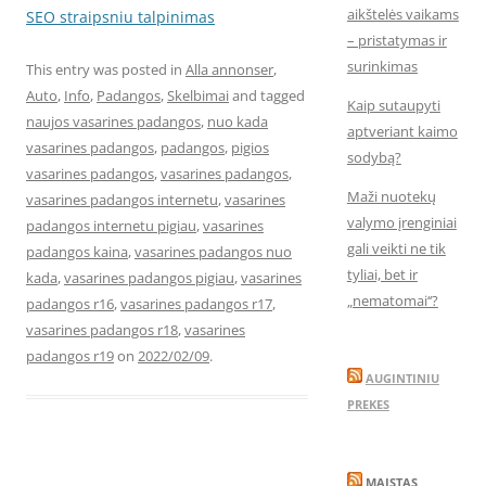
aikštelės vaikams
SEO straipsniu talpinimas
– pristatymas ir
surinkimas
This entry was posted in
Alla annonser
,
Auto
,
Info
,
Padangos
,
Skelbimai
and tagged
Kaip sutaupyti
naujos vasarines padangos
,
nuo kada
aptveriant kaimo
vasarines padangos
,
padangos
,
pigios
sodybą?
vasarines padangos
,
vasarines padangos
,
Maži nuotekų
vasarines padangos internetu
,
vasarines
valymo įrenginiai
padangos internetu pigiau
,
vasarines
gali veikti ne tik
padangos kaina
,
vasarines padangos nuo
tyliai, bet ir
kada
,
vasarines padangos pigiau
,
vasarines
„nematomai‘‘?
padangos r16
,
vasarines padangos r17
,
vasarines padangos r18
,
vasarines
padangos r19
on
2022/02/09
.
AUGINTINIU
PREKES
MAISTAS