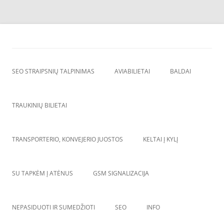
Skip
to
SEO straipsnių talpinimas
content
SEO straipsniu talpinimas, atgalines nuorodos, backlinkai,
SEO STRAIPSNIŲ TALPINIMAS
AVIABILIETAI
BALDAI
TRAUKINIŲ BILIETAI
TRANSPORTERIO, KONVEJERIO JUOSTOS
KELTAI Į KYLĮ
SU TAPKĖM Į ATĖNUS
GSM SIGNALIZACIJA
NEPASIDUOTI IR SUMEDŽIOTI
SEO
INFO