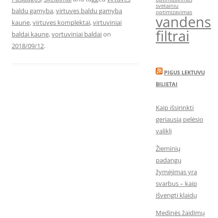
svetainiu
baldu gamyba
,
virtuves baldu gamyba
optimizavimas
vandens
kaune
,
virtuves komplektai
,
virtuviniai
filtrai
baldai kaune
,
vortuviniai baldai
on
2018/09/12
.
PIGUS LEKTUVU
BILIETAI
Kaip išsirinkti
geriausią pelėsio
valiklį
Žieminių
padangų
žymėjimas yra
svarbus – kaip
išvengti klaidų
Medinės žaidimų