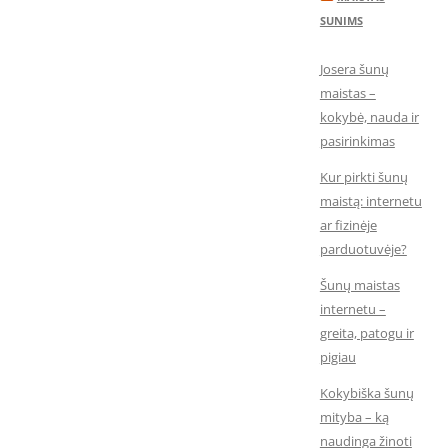
SUNIMS
Josera šunų
maistas –
kokybė, nauda ir
pasirinkimas
Kur pirkti šunų
maistą: internetu
ar fizinėje
parduotuvėje?
Šunų maistas
internetu –
greita, patogu ir
pigiau
Kokybiška šunų
mityba – ką
naudinga žinoti