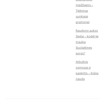
medžiagos –
Tiekimas
sunkiajai
pramonei
Raudono aukso
žiedai – kodėl jie
traukia
šiuolaikines
poras?
Atbulinis
osmosas ir
paskirtis – Kokia
nauda