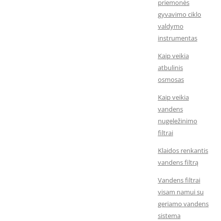
priemonės
gyvavimo ciklo
valdymo
instrumentas
Kaip veikia
atbulinis
osmosas
Kaip veikia
vandens
nugeležinimo
filtrai
Klaidos renkantis
vandens filtrą
Vandens filtrai
visam namui su
geriamo vandens
sistema