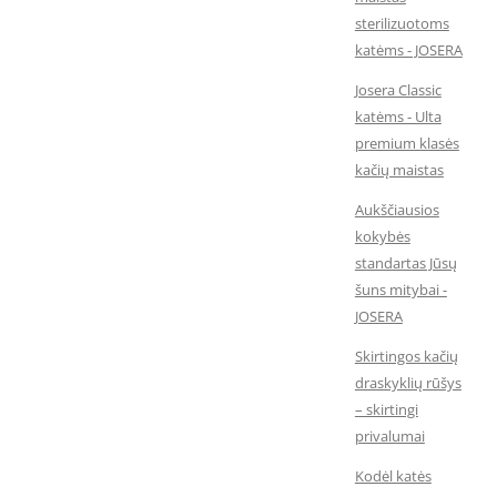
sterilizuotoms
katėms - JOSERA
Josera Classic
katėms - Ulta
premium klasės
kačių maistas
Aukščiausios
kokybės
standartas Jūsų
šuns mitybai -
JOSERA
Skirtingos kačių
draskyklių rūšys
– skirtingi
privalumai
Kodėl katės