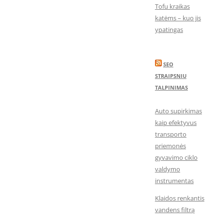
Tofu kraikas
katėms – kuo jis
ypatingas
SEO
STRAIPSNIU
TALPINIMAS
Auto supirkimas
kaip efektyvus
transporto
priemonės
gyvavimo ciklo
valdymo
instrumentas
Klaidos renkantis
vandens filtrą