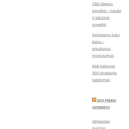
CBD aliejaus
poveikis – nauda
ir šalutinis
poveikis
Įtempiamų lubų
kaina –
privalumai,
montavimas
Kiek kainuoja
SEO straipsnių
talpinimas
ZOO PREKES
INTERNETU
Geriausias
maistas