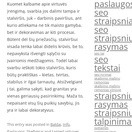
paslaugo
Kuomet kalbame apie virtuvės
seo
įrengimą, svarbia jos dalimi tampa ir
straipsnia
stalviršis, juk – darbinis paviršius, ant
kurio atliekama ne tik maisto gamyba,
seo
bet ir dekoravimas ar kiti procesai.
straipsni
Būtent dėl šių priežasčių, stalviršiui
rasymas
visada tenka labai didelis krūvis, be to,
nepavyksta išvengti sąlyčio su
seo tai
seo
įvairiomis medžiagomis. Todėl labai
tekstai
svarbu ieškoti tokio stalviršio, kuris
būtų praktiškas – kietas, tvirtas,
seo tyrimai
skalbimo mašinų
stabilus ir ilgai tarnautų. Atsižvelgiant
remontas
skalbimo mašinų
į tai, galima sakyti, kad granitas yra
remontas vilniuje
straipsni
vienas geriausių pasirinkimų. Maža to,
rasymas
nepaisant visų šių puikių savybių, jis
straipsni
yra ir labai dekoratyvus.
talpinima
This entry was posted in
Baldai
,
Info
,
svetaines
Paslaugos
,
Skelbimai
and tagged
virtuves
optimizavimas