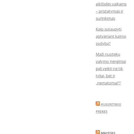
aikštelės vaikams
– pristatymas ir
surinkimas
Kaip sutaupyti
aptveriant kaimo
sodybą?
Maži nuotekų
valymo įrenginiai
gali veikti ne tik
tyliai, bet ir
„nematomai‘‘?
AUGINTINIU
PREKES
MAISTAS