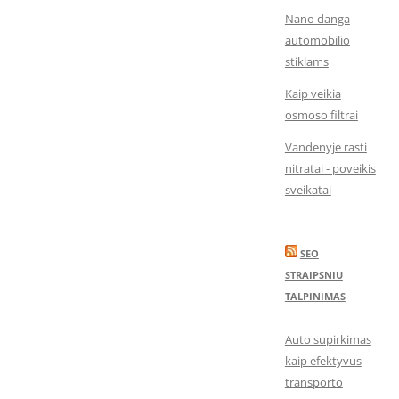
Nano danga
automobilio
stiklams
Kaip veikia
osmoso filtrai
Vandenyje rasti
nitratai - poveikis
sveikatai
SEO
STRAIPSNIU
TALPINIMAS
Auto supirkimas
kaip efektyvus
transporto