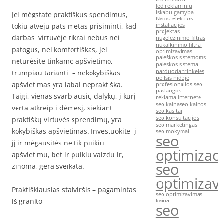
led reklaminiu
iskabu gamyba
Jei mėgstate praktiškus spendimus,
Namo elektros
tokiu atveju pats metas prisiminti, kad
instaliacijos
projektas
darbas virtuvėje tikrai nebus nei
nugelezinimo filtras
nukalkinimo filtrai
patogus, nei komfortiškas, jei
optimizavimas
paieškos sistemoms
neturėsite tinkamo apšvietimo,
paieskos sistema
parduoda trinkeles
trumpiau tarianti – nekokybiškas
poilsis nidoje
apšvietimas yra labai nepraktiška.
profesionalios seo
paslaugos
Taigi, vienas svarbiausių dalykų, į kurį
reklama internete
seo kaina
seo kainos
verta atkreipti dėmesį, siekiant
seo kas tai
seo konsultacijos
praktiškų virtuvės sprendimų, yra
seo marketingas
kokybiškas apšvietimas. Investuokite į
seo mokymai
seo
jį ir mėgausitės ne tik puikiu
optimizac
apšvietimu, bet ir puikiu vaizdu ir,
seo
žinoma, gera sveikata.
optimiza
Praktiškiausias stalviršis – pagamintas
seo optimizavimas
iš granito
kaina
seo