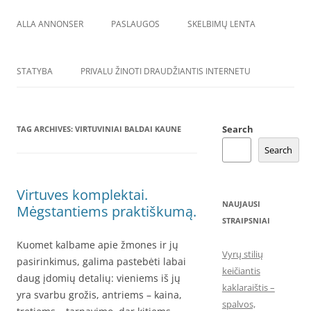
ALLA ANNONSER
PASLAUGOS
SKELBIMŲ LENTA
STATYBA
PRIVALU ŽINOTI DRAUDŽIANTIS INTERNETU
Search
TAG ARCHIVES:
VIRTUVINIAI BALDAI KAUNE
Search
Virtuves komplektai.
NAUJAUSI
Mėgstantiems praktiškumą.
STRAIPSNIAI
Kuomet kalbame apie žmones ir jų
Vyrų stilių
pasirinkimus, galima pastebėti labai
keičiantis
daug įdomių detalių: vieniems iš jų
kaklaraištis –
yra svarbu grožis, antriems – kaina,
spalvos,