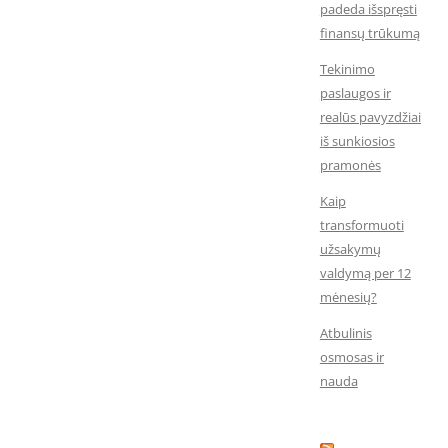
padeda išspręsti
finansų trūkumą
Tekinimo
paslaugos ir
realūs pavyzdžiai
iš sunkiosios
pramonės
Kaip
transformuoti
užsakymų
valdymą per 12
mėnesių?
Atbulinis
osmosas ir
nauda