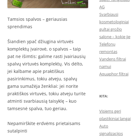
AG
Svarbiausi
Tamsios spalvos – geriausias
kosmetologiniai
sprendimas
gultai grožio
salone – kokie jie
Šiandien ypač džiugina virtuvės
Telefonų
komplektų įvairovė, o spalvos – taip
remontas
pat ne išimtis: galime rasti įvairiausių
Vandens filtrai
spalvų virtuvės komplektų. Vis dėlto,
namui
jei kalbame apie praktiškus
Aquaphor filtrai
pasirinkimus, tokiu atveju, spalvų
gama sumažėja ženkliai: jei norite
praktiškos virtuvės, tokiu atveju turite
KITA:
atminti svarbiausią taisyklę – kuo
tamsesnė spalva, tuo geriau.
Visiems geri
plastikiniai langai
Nepamirškite erdvėms prietaisams
Auto
sutalpinti
signalizacijos