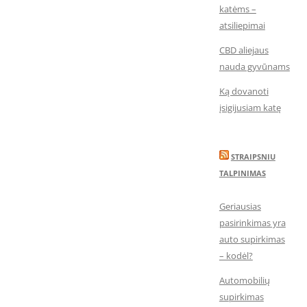
katėms –
atsiliepimai
CBD aliejaus
nauda gyvūnams
Ką dovanoti
įsigijusiam katę
STRAIPSNIU
TALPINIMAS
Geriausias
pasirinkimas yra
auto supirkimas
– kodėl?
Automobilių
supirkimas