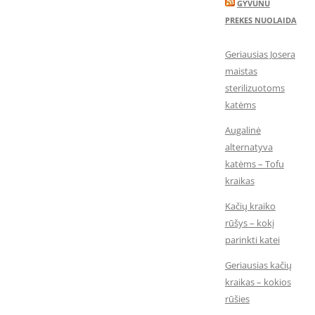
GYVUNU
PREKES NUOLAIDA
Geriausias Josera
maistas
sterilizuotoms
katėms
Augalinė
alternatyva
katėms – Tofu
kraikas
Kačių kraiko
rūšys – kokį
parinkti katei
Geriausias kačių
kraikas – kokios
rūšies