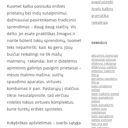
pagal poreikį
Kuomet kalba pasisuka erdves
Anglų kalbos
prietaisų bei indų sutalpinimui,
gramatika
dažniausiai pasirenkamas tradicinis
reikalinga
sprendimas – daug daug stalčių. Vis
dėlto, jei esate praktiškas žmogus ir
norite būtent tokių sprendimų, tuomet
DEBESĖLIS
teks nepamiršti, kad, ko gero, jūsų
buičiai reikalingi ne tik mažų
atbulinis osmosas
dvipusiai pilonai
matmenų rakandai, bet ir didelėmis
efektyvi reklama
apimtimis galintys pasigirti prietaisai –
efektyvus valiklis
pelesiui naikinti
mėsos malimo mašina, sulčių
filtrai
geriamo vandens
spaudimo aparatas, virtuvės
filtrai
kaip isnaikinti
kombainas ir pan. Pastarųjų į stalčius
pelesi
kaip naikinti pelesi
tikrai nesutalpinsite, tad verčiau
kaip panaikinti
pelesi
rinkitės tokius virtuvės komplektus,
kaip panaikinti
kurie turėtų erdves spinteles.
pelesi nuo
medienos
kaip panaikinti
pelesi vonioje
Kokybiškas apšvietimas – svarbi sąlyga
kas yra seo
led reklama