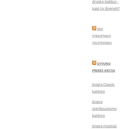
drasko baldus -
kaip to išvengti?
SEO
STRAIPSNIU
TALPINIMAS
GYVUNU
PREKES AKCIJA
Josera Classic
katėms
Josera
sterilizuotoms
katėms
Josera maistas