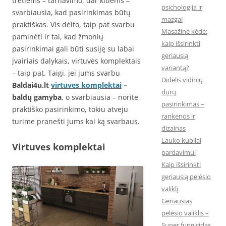
tretiems – tarnavimo, dar kitiems –
psichologija ir
svarbiausia, kad pasirinkimas būtų
mazgai
praktiškas. Vis dėlto, taip pat svarbu
Masažinė kėdė:
paminėti ir tai, kad žmonių
kaip išsirinkti
pasirinkimai gali būti susiję su labai
geriausią
įvairiais dalykais, virtuvės komplektais
variantą?
– taip pat. Taigi, jei jums svarbu
Didelis vidinių
Baldai4u.lt
virtuves komplektai
–
durų
baldų gamyba
, o svarbiausia – norite
pasirinkimas –
praktiško pasirinkimo, tokiu atveju
rankenos ir
turime pranešti jums kai ką svarbaus.
dizainas
Lauko kubilai
Virtuves komplektai
pardavimui
Kaip išsirinkti
geriausią pelėsio
valiklį
Geriausias
pelėsio valiklis –
Super fungicidas