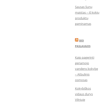
Sausas šunų
maistas – iš kokių
produktų
gaminamas
SEO
PASLAUGOS
Kaip pagerinti
geriamojo
vandens kokybę
– Atbulinis
osmosas
Kokybiškos
vidaus durys
Vilniuje