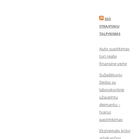
SEO
STRAIPSNIU
TALPINIMAS
Auto supirkimas
turi realią
finansinę vertę
Sužadėtuvių
žiedas su
laboratorijoje
užaugintu
deimantu –
tvarus
pasirinkimas
Ekstremalų krūvį
atlaikančios