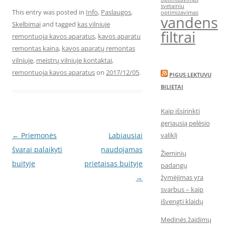
svetainiu
This entry was posted in
Info
,
Paslaugos
,
optimizavimas
vandens
Skelbimai
and tagged
kas vilniuje
filtrai
remontuoja kavos aparatus
,
kavos aparatu
remontas kaina
,
kavos aparatų remontas
vilniuje
,
meistrų vilniuje kontaktai
,
remontuoja kavos aparatus
on
2017/12/05
.
PIGUS LEKTUVU
BILIETAI
Kaip išsirinkti
geriausią pelėsio
Post
←
Priemonės
Labiausiai
valiklį
navigation
švarai palaikyti
naudojamas
Žieminių
buityje
prietaisas buityje
padangų
→
žymėjimas yra
svarbus – kaip
išvengti klaidų
Medinės žaidimų