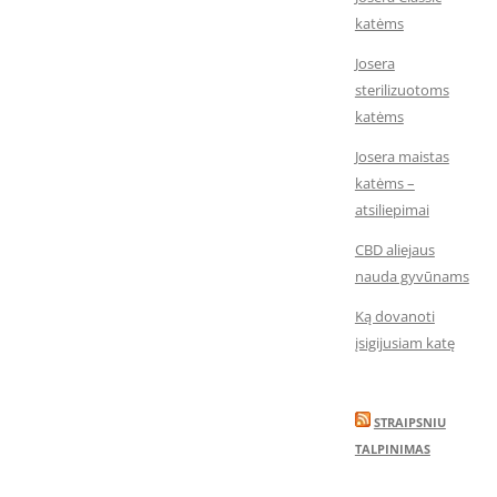
katėms
Josera
sterilizuotoms
katėms
Josera maistas
katėms –
atsiliepimai
CBD aliejaus
nauda gyvūnams
Ką dovanoti
įsigijusiam katę
STRAIPSNIU
TALPINIMAS