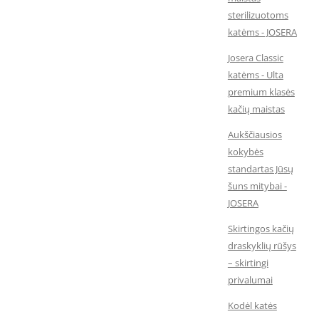
sterilizuotoms
katėms - JOSERA
Josera Classic
katėms - Ulta
premium klasės
kačių maistas
Aukščiausios
kokybės
standartas Jūsų
šuns mitybai -
JOSERA
Skirtingos kačių
draskyklių rūšys
– skirtingi
privalumai
Kodėl katės