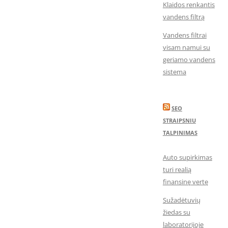
Klaidos renkantis
vandens filtrą
Vandens filtrai
visam namui su
geriamo vandens
sistema
SEO
STRAIPSNIU
TALPINIMAS
Auto supirkimas
turi realią
finansinę vertę
Sužadėtuvių
žiedas su
laboratorijoje