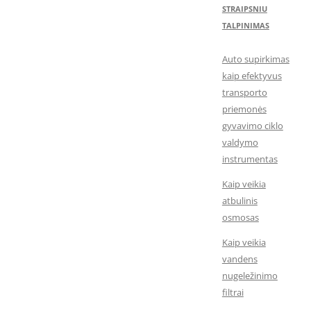
STRAIPSNIU
TALPINIMAS
Auto supirkimas
kaip efektyvus
transporto
priemonės
gyvavimo ciklo
valdymo
instrumentas
Kaip veikia
atbulinis
osmosas
Kaip veikia
vandens
nugeležinimo
filtrai