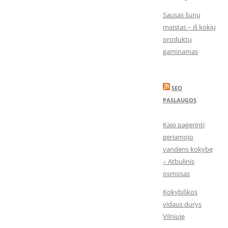
Sausas šunų
maistas – iš kokių
produktų
gaminamas
SEO
PASLAUGOS
Kaip pagerinti
geriamojo
vandens kokybę
– Atbulinis
osmosas
Kokybiškos
vidaus durys
Vilniuje