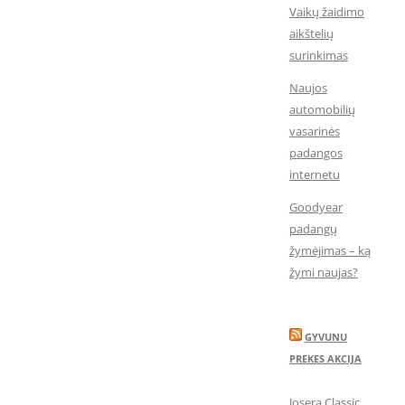
Vaikų žaidimo
aikštelių
surinkimas
Naujos
automobilių
vasarinės
padangos
internetu
Goodyear
padangų
žymėjimas – ką
žymi naujas?
GYVUNU
PREKES AKCIJA
Josera Classic