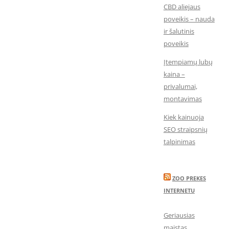
CBD aliejaus
poveikis – nauda
ir šalutinis
poveikis
Įtempiamų lubų
kaina –
privalumai,
montavimas
Kiek kainuoja
SEO straipsnių
talpinimas
ZOO PREKES
INTERNETU
Geriausias
maistas