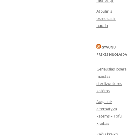
mėnesių?
Atbulinis
osmosas ir
nauda
GYVUNU
PREKES NUOLAIDA
Geriausias Josera
maistas
sterilizuotoms
katėms
Augalinė
alternatyva
katėms – Tofu
kraikas
Kačių kraiko