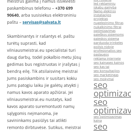
meistrus galima į namus išsikviesti
led reklaminiu
paskambinus telefonu –
+370 699
iskabu gamyba
Namo elektros
90640,
arba susisiekus elektroniniu
instaliacijos
projektas
paštu –
servisas@salvata.lt
nugelezinimo filtras
nukalkinimo filtrai
optimizavimas
paieškos sistemoms
Skambinantys ir rašantys el. paštu
paieskos sistema
turėtų suprasti, kad
parduoda trinkeles
poilsis nidoje
vilniausmeistrai.eu specialistai turi
profesionalios seo
paslaugos
daug darbų, todėl pokalbio metu Jūsų
reklama internete
seo kaina
seo kainos
gedimas bus registruotas ir įrašytas į
seo kas tai
bendrą eilę. Tik atsilaisvinę meistrai
seo konsultacijos
seo marketingas
Jums pasiskambins ir susitars kokiu
seo mokymai
seo
Jums patogiu laiku jie galėtų atvykti į
optimizac
namus kavos aparato apžiūrai. Jei
seo
vilniausmeistrai.eu nustatys, kad
kavos aparato suremontuoti namų
optimiza
sąlygomis neįmanoma, jie
seo optimizavimas
savininkams pasiūlys tai atlikti
kaina
seo
remonto dirbtuvėse. Sutikus, meistrai