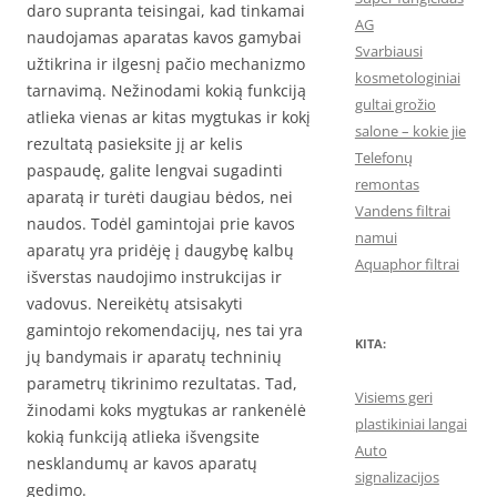
daro supranta teisingai, kad tinkamai
AG
naudojamas aparatas kavos gamybai
Svarbiausi
užtikrina ir ilgesnį pačio mechanizmo
kosmetologiniai
tarnavimą. Nežinodami kokią funkciją
gultai grožio
atlieka vienas ar kitas mygtukas ir kokį
salone – kokie jie
rezultatą pasieksite jį ar kelis
Telefonų
paspaudę, galite lengvai sugadinti
remontas
aparatą ir turėti daugiau bėdos, nei
Vandens filtrai
naudos. Todėl gamintojai prie kavos
namui
aparatų yra pridėję į daugybę kalbų
Aquaphor filtrai
išverstas naudojimo instrukcijas ir
vadovus. Nereikėtų atsisakyti
gamintojo rekomendacijų, nes tai yra
KITA:
jų bandymais ir aparatų techninių
parametrų tikrinimo rezultatas. Tad,
Visiems geri
žinodami koks mygtukas ar rankenėlė
plastikiniai langai
kokią funkciją atlieka išvengsite
Auto
nesklandumų ar kavos aparatų
signalizacijos
gedimo.