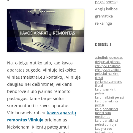
pagal poreikį
Anglų kalbos
gramatika
reikalinga
DEBESĖLIS
atbulinis osmosas
dvipusiai pilonai
Na, o jeigu nutiko taip, kad kavos
efektyvi reklama
aparatas sugedo,
Vilniuje
ieškokite
efektyvus valiklis
pelesiui naikinti
vilniausmeistrai.eu kontaktų. Vilniuje
filtrai
geriamo vandens
daugiau nei dešimtmetį veikianti
filtrai
kaip isnaikinti
bendrovė siūlo įvairias remonto
pelesi
kaip naikinti pelesi
paslaugas, tame tarpe siūlosi
kaip panaikinti
suremontuoti ir kavos aparatus.
pelesi
kaip panaikinti
Vilniausmeistrai.eu
kavos aparatų
pelesi nuo
medienos
remontas Vilniuje
prieinamas
kaip panaikinti
pelesi vonioje
kiekvienam. Klientų patogumui
kas yra seo
led reklama