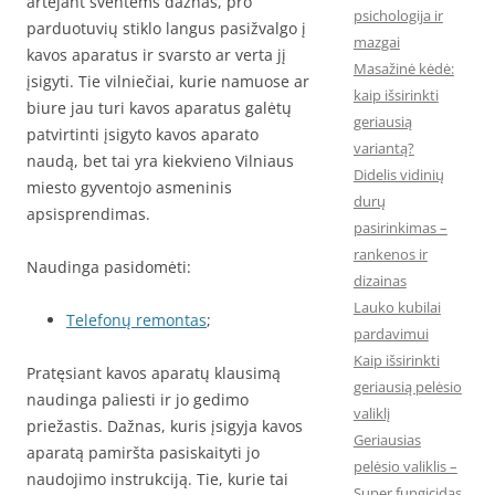
artėjant šventėms dažnas, pro
psichologija ir
parduotuvių stiklo langus pasižvalgo į
mazgai
kavos aparatus ir svarsto ar verta jį
Masažinė kėdė:
įsigyti. Tie vilniečiai, kurie namuose ar
kaip išsirinkti
biure jau turi kavos aparatus galėtų
geriausią
patvirtinti įsigyto kavos aparato
variantą?
naudą, bet tai yra kiekvieno Vilniaus
Didelis vidinių
miesto gyventojo asmeninis
durų
apsisprendimas.
pasirinkimas –
rankenos ir
Naudinga pasidomėti:
dizainas
Lauko kubilai
Telefonų remontas
;
pardavimui
Kaip išsirinkti
Pratęsiant kavos aparatų klausimą
geriausią pelėsio
naudinga paliesti ir jo gedimo
valiklį
priežastis. Dažnas, kuris įsigyja kavos
Geriausias
aparatą pamiršta pasiskaityti jo
pelėsio valiklis –
naudojimo instrukciją. Tie, kurie tai
Super fungicidas