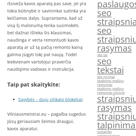
paslaugo
išsiveža kavos aparatą pas save, jei yra
seo
tokia būtinybė ir savininkai sutinka yra
keičiamos dalys. Suprantama, kad už
straipsnia
visą šį malonumą tenka susimokėti,
seo
bet dažnai išlieka šis klausimas,
straipsni
naudinga ir verta remontuoti kavos
rasymas
aparatą ar už tą pačią remonto kainą
galima įsigyti tokį pat naują. Todėl
seo tai
seo
kiekvienam vartotojui praverčia
tekstai
naudojimo vadovas ir instrukcija.
seo tyrimai
skalbimo mašinų
Taip pat skaitykite:
remontas
skalbimo mašinų
remontas vilniuje
straipsni
Sąvybės – dujų silikato blokeliai
;
rasymas
straipsni
Vilniausmeistrai.eu – pagalba sugedus
Jūsų geriausiam šeimos draugui,
talpinima
kavos aparatui.
svetaines
optimizavimas