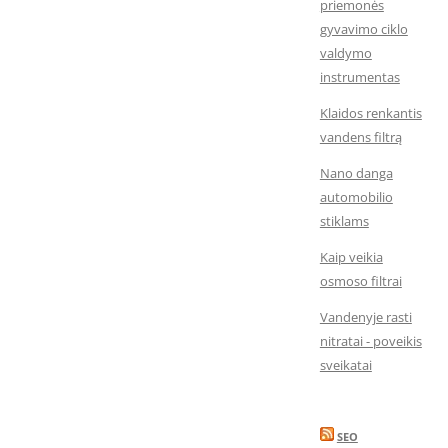
priemonės
gyvavimo ciklo
valdymo
instrumentas
Klaidos renkantis
vandens filtrą
Nano danga
automobilio
stiklams
Kaip veikia
osmoso filtrai
Vandenyje rasti
nitratai - poveikis
sveikatai
SEO