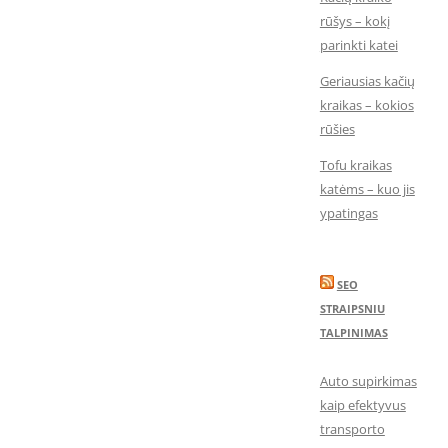
rūšys – kokį
parinkti katei
Geriausias kačių
kraikas – kokios
rūšies
Tofu kraikas
katėms – kuo jis
ypatingas
SEO
STRAIPSNIU
TALPINIMAS
Auto supirkimas
kaip efektyvus
transporto