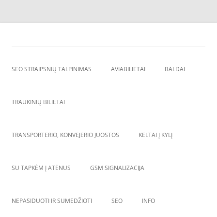
Skip
to
SEO straipsnių talpinimas
content
SEO straipsniu talpinimas, atgalines nuorodos, backlinkai,
SEO STRAIPSNIŲ TALPINIMAS
AVIABILIETAI
BALDAI
TRAUKINIŲ BILIETAI
TRANSPORTERIO, KONVEJERIO JUOSTOS
KELTAI Į KYLĮ
SU TAPKĖM Į ATĖNUS
GSM SIGNALIZACIJA
NEPASIDUOTI IR SUMEDŽIOTI
SEO
INFO