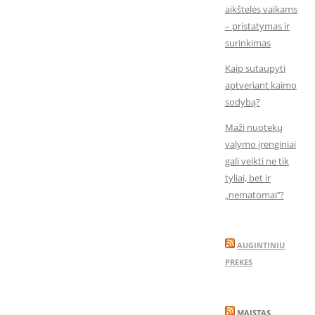
aikštelės vaikams
– pristatymas ir
surinkimas
Kaip sutaupyti
aptveriant kaimo
sodybą?
Maži nuotekų
valymo įrenginiai
gali veikti ne tik
tyliai, bet ir
„nematomai‘‘?
AUGINTINIU
PREKES
MAISTAS