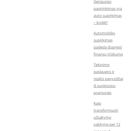
Geriausias
pasirinkimas yra
auto supirkimas
– kodėl?
Automobilių
supirkimas
padeda išspręsti
finansų trūkumą
Tekinimo
paslaugos ir
realūs pavyzdžiai
iš sunkiosios
pramonės
Kaip
transformuoti
užsakymų
valdymą per 12