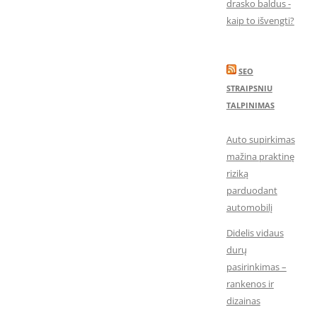
drasko baldus -
kaip to išvengti?
SEO
STRAIPSNIU
TALPINIMAS
Auto supirkimas
mažina praktinę
riziką
parduodant
automobilį
Didelis vidaus
durų
pasirinkimas –
rankenos ir
dizainas