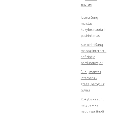
SUNIMS
Josera šunų
maistas –
kokybė, nauda ir
pasirinkimas
Kur pirkti šunų
maistą: internetu
ar fizinėje
parduotuvėje?
Šunų maistas
internetu –
greita, patogu ir
pigiau
Kokybiška šunų
mityba – ką
naudinga žinoti