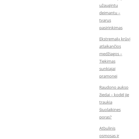
užaugintu
deimantu –
tvarus
pasirinkimas
Ekstremalų krūvį
atlaikančios
medžiagos –
Tiekimas
sunkiajai
pramonei
Raudono aukso
žiedai – kodėl jie
traukia
šiuolaikines
poras?
Atbulinis
osmosas ir