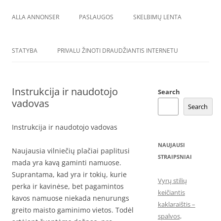
ALLA ANNONSER
PASLAUGOS
SKELBIMŲ LENTA
STATYBA
PRIVALU ŽINOTI DRAUDŽIANTIS INTERNETU
Instrukcija ir naudotojo
Search
vadovas
Search
Instrukcija ir naudotojo vadovas
NAUJAUSI
Naujausia vilniečių plačiai paplitusi
STRAIPSNIAI
mada yra kavą gaminti namuose.
Suprantama, kad yra ir tokių, kurie
Vyrų stilių
perka ir kavinėse, bet pagamintos
keičiantis
kavos namuose niekada nenurungs
kaklaraištis –
greito maisto gaminimo vietos. Todėl
spalvos,