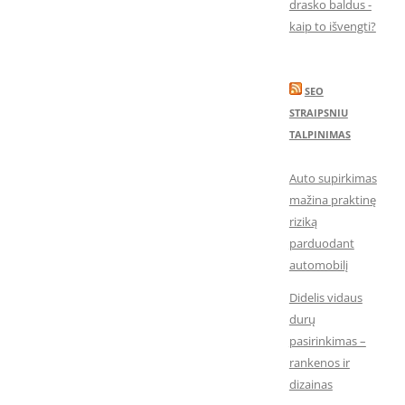
drasko baldus -
kaip to išvengti?
SEO
STRAIPSNIU
TALPINIMAS
Auto supirkimas
mažina praktinę
riziką
parduodant
automobilį
Didelis vidaus
durų
pasirinkimas –
rankenos ir
dizainas