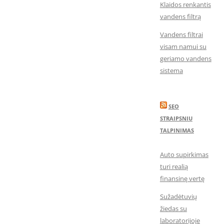
Klaidos renkantis
vandens filtrą
Vandens filtrai
visam namui su
geriamo vandens
sistema
SEO
STRAIPSNIU
TALPINIMAS
Auto supirkimas
turi realią
finansinę vertę
Sužadėtuvių
žiedas su
laboratorijoje