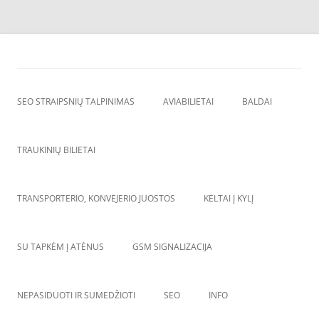
Skip
to
SEO straipsnių talpinimas
content
SEO straipsniu talpinimas, atgalines nuorodos, backlinkai,
SEO STRAIPSNIŲ TALPINIMAS
AVIABILIETAI
BALDAI
TRAUKINIŲ BILIETAI
TRANSPORTERIO, KONVEJERIO JUOSTOS
KELTAI Į KYLĮ
SU TAPKĖM Į ATĖNUS
GSM SIGNALIZACIJA
NEPASIDUOTI IR SUMEDŽIOTI
SEO
INFO