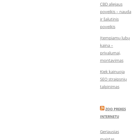
CBD aliejaus
poveikis – nauda
ir šalutinis
poveikis
Įtempiamų lubų
kaina –
privalumai,
montavimas
Kiek kainuoja
SEO straipsnių
talpinimas
ZOO PREKES
INTERNETU
Geriausias
maistas