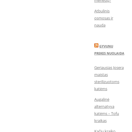
mėnesių?
Atbulinis
osmosas ir
nauda
GYVUNU
PREKES NUOLAIDA
Geriausias Josera
maistas
sterilizuotoms
katėms
Augalinė
alternatyva
katėms – Tofu
kraikas
Kačių kraiko