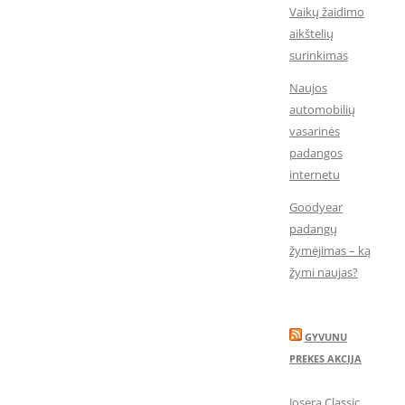
Vaikų žaidimo
aikštelių
surinkimas
Naujos
automobilių
vasarinės
padangos
internetu
Goodyear
padangų
žymėjimas – ką
žymi naujas?
GYVUNU
PREKES AKCIJA
Josera Classic