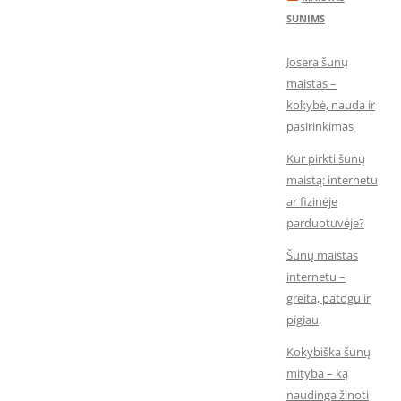
SUNIMS
Josera šunų
maistas –
kokybė, nauda ir
pasirinkimas
Kur pirkti šunų
maistą: internetu
ar fizinėje
parduotuvėje?
Šunų maistas
internetu –
greita, patogu ir
pigiau
Kokybiška šunų
mityba – ką
naudinga žinoti