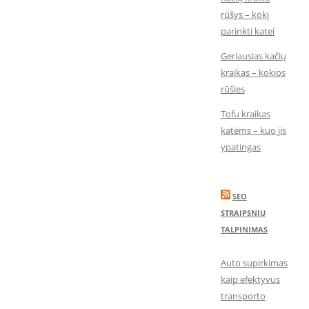
rūšys – kokį
parinkti katei
Geriausias kačių
kraikas – kokios
rūšies
Tofu kraikas
katėms – kuo jis
ypatingas
SEO
STRAIPSNIU
TALPINIMAS
Auto supirkimas
kaip efektyvus
transporto