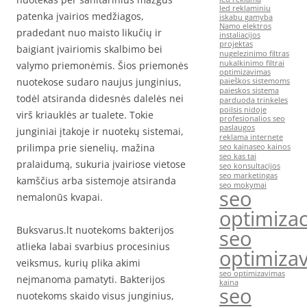
led reklaminiu
patenka įvairios medžiagos,
iskabu gamyba
Namo elektros
pradedant nuo maisto likučių ir
instaliacijos
projektas
baigiant įvairiomis skalbimo bei
nugelezinimo filtras
nukalkinimo filtrai
valymo priemonėmis. Šios priemonės
optimizavimas
nuotekose sudaro naujus junginius,
paieškos sistemoms
paieskos sistema
todėl atsiranda didesnės dalelės nei
parduoda trinkeles
poilsis nidoje
virš kriauklės ar tualete. Tokie
profesionalios seo
paslaugos
junginiai įtakoje ir nuotekų sistemai,
reklama internete
prilimpa prie sienelių, mažina
seo kaina
seo kainos
seo kas tai
pralaidumą, sukuria įvairiose vietose
seo konsultacijos
seo marketingas
kamščius arba sistemoje atsiranda
seo mokymai
seo
nemalonūs kvapai.
optimizac
Buksvarus.lt nuotekoms bakterijos
seo
atlieka labai svarbius procesinius
optimiza
veiksmus, kurių plika akimi
seo optimizavimas
neįmanoma pamatyti. Bakterijos
kaina
seo
nuotekoms skaido visus junginius,