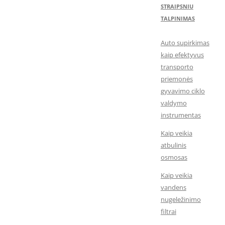
STRAIPSNIU
TALPINIMAS
Auto supirkimas
kaip efektyvus
transporto
priemonės
gyvavimo ciklo
valdymo
instrumentas
Kaip veikia
atbulinis
osmosas
Kaip veikia
vandens
nugeležinimo
filtrai