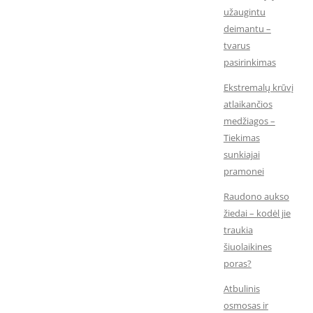
užaugintu
deimantu –
tvarus
pasirinkimas
Ekstremalų krūvį
atlaikančios
medžiagos –
Tiekimas
sunkiajai
pramonei
Raudono aukso
žiedai – kodėl jie
traukia
šiuolaikines
poras?
Atbulinis
osmosas ir