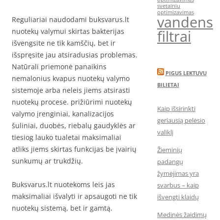
svetainiu
optimizavimas
vandens
Reguliariai naudodami buksvarus.lt
filtrai
nuotekų valymui skirtas bakterijas
išvengsite ne tik kamščių, bet ir
išspręsite jau atsiradusias problemas.
Natūrali priemonė panaikins
PIGUS LEKTUVU
nemalonius kvapus nuotekų valymo
BILIETAI
sistemoje arba neleis jiems atsirasti
nuotekų procese. prižiūrimi nuotekų
Kaip išsirinkti
valymo įrenginiai, kanalizacijos
geriausią pelėsio
šuliniai, duobės, riebalų gaudyklės ar
valiklį
tiesiog lauko tualetai maksimaliai
atliks jiems skirtas funkcijas be įvairių
Žieminių
sunkumų ar trukdžių.
padangų
žymėjimas yra
Buksvarus.lt nuotekoms leis jas
svarbus – kaip
maksimaliai išvalyti ir apsaugoti ne tik
išvengti klaidų
nuotekų sistemą, bet ir gamtą.
Medinės žaidimų