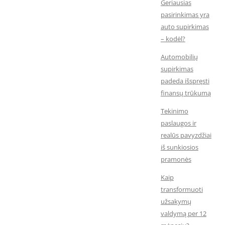
Geriausias
pasirinkimas yra
auto supirkimas
– kodėl?
Automobilių
supirkimas
padeda išspręsti
finansų trūkumą
Tekinimo
paslaugos ir
realūs pavyzdžiai
iš sunkiosios
pramonės
Kaip
transformuoti
užsakymų
valdymą per 12