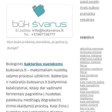
pagal poreikį
Anglų kalbos
gramatika
reikalinga
DEBESĖLIS
Kam laukti problemų atsiradimo, jei galima jų
išvengti?
atbulinis osmosas
dvipusiai pilonai
efektyvi reklama
efektyvus valiklis
pelesiui naikinti
Biologinės
bakterijos nuotekoms
filtrai
geriamo vandens
buksvarus.lt – maksimaliam nuotekų
filtrai
kaip isnaikinti
valymo procesui užtikrinti. Bakterijos
pelesi
ir natūralūs buksvarus.lt baltyminiai
kaip naikinti pelesi
kaip panaikinti
katalizatoriai, kitaip dar vadinami
pelesi
kaip panaikinti
fermentais pagreitina į nuotekas
pelesi nuo
medienos
patekusių medžiagų degradacinį
kaip panaikinti
pelesi vonioje
(irimo-skaidymo) procesą. Kaip žinia į
kas yra seo
nuotekas per sanitarinius mazgus
led reklama