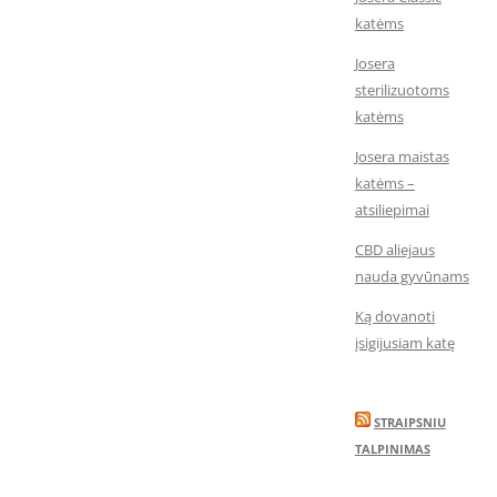
katėms
Josera
sterilizuotoms
katėms
Josera maistas
katėms –
atsiliepimai
CBD aliejaus
nauda gyvūnams
Ką dovanoti
įsigijusiam katę
STRAIPSNIU
TALPINIMAS