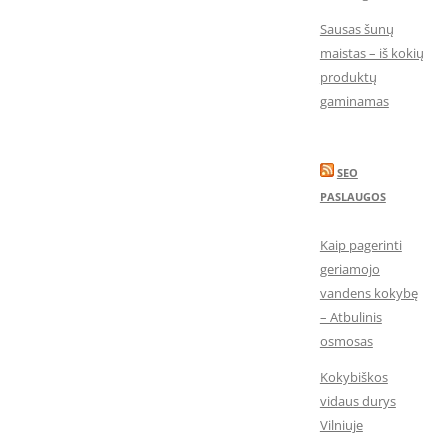
Sausas šunų
maistas – iš kokių
produktų
gaminamas
SEO
PASLAUGOS
Kaip pagerinti
geriamojo
vandens kokybę
– Atbulinis
osmosas
Kokybiškos
vidaus durys
Vilniuje