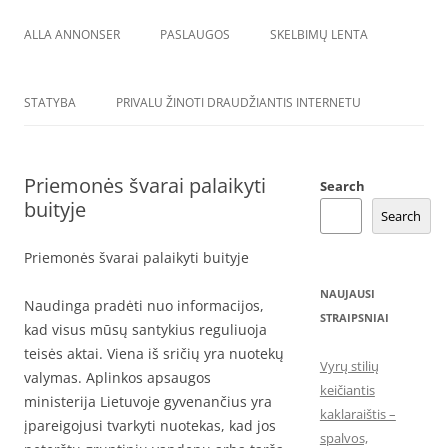
ALLA ANNONSER
PASLAUGOS
SKELBIMŲ LENTA
STATYBA
PRIVALU ŽINOTI DRAUDŽIANTIS INTERNETU
Priemonės švarai palaikyti
Search
buityje
Search
Priemonės švarai palaikyti buityje
NAUJAUSI
Naudinga pradėti nuo informacijos,
STRAIPSNIAI
kad visus mūsų santykius reguliuoja
teisės aktai. Viena iš sričių yra nuotekų
Vyrų stilių
valymas. Aplinkos apsaugos
keičiantis
ministerija Lietuvoje gyvenančius yra
kaklaraištis –
įpareigojusi tvarkyti nuotekas, kad jos
spalvos,