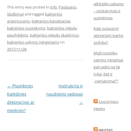
aikštelės vaikams
This entry was posted in
Info
,
Paslaugos
,
– pristatymas ir
Skelbimai
and tagged
bakterijos
surinkimas
atskirtuvams
,
bakterijos kanalizacijai
,
bakterijos nuotekoms
,
bakterijos riebalų
Kaip sutaupyti
gaudyklėms
,
bakterijos riebalų skaidymui
,
aptveriant kaimo
bakterijos valymo įrenginiams
on
sodybą?
2017/11/28
.
Maži nuotekų
valymo įrenginiai
gali veikti ne tik
tyliai, bet ir
„nematomai‘‘?
Post
←
Plastikinės
Instrukcija ir
navigation
Kalėdinės
naudotojo vadovas
dekoracijos ar
→
AUGINTINIU
PREKES
medinės?
MAISTAS