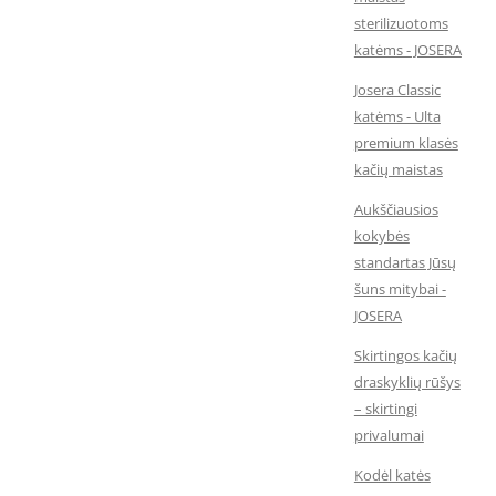
sterilizuotoms
katėms - JOSERA
Josera Classic
katėms - Ulta
premium klasės
kačių maistas
Aukščiausios
kokybės
standartas Jūsų
šuns mitybai -
JOSERA
Skirtingos kačių
draskyklių rūšys
– skirtingi
privalumai
Kodėl katės