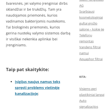
švaresnės, jei valymo įrenginiai dirbs
AG
sklandžiai ir be trukdžių. Tam yra
Svarbiausi
naudojamos priemonės, kurios
kosmetologiniai
vadinamos bakterijomis nuotekoms.
gultai grožio
Tai biologinės priemonės, kurios
salone – kokie jie
gerina nuotekų valymo sistemos darbą
Telefonų
ir visiškai nekenkia aplinkai bei
remontas
įrenginiams.
Vandens filtrai
namui
Aquaphor filtrai
Taip pat skaitykite:
KITA:
Įsigijus naujus namus teks
spręsti problems vietinėje
Visiems geri
kanalizacijoje
;
plastikiniai langai
Auto
signalizacijos