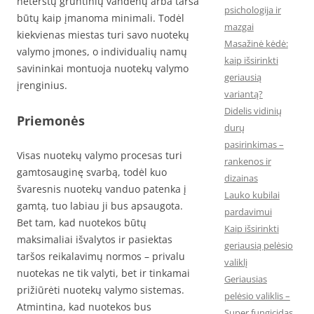
neterštų gruntinių vandenų arba tarša
psichologija ir
būtų kaip įmanoma minimali. Todėl
mazgai
kiekvienas miestas turi savo nuotekų
Masažinė kėdė:
valymo įmones, o individualių namų
kaip išsirinkti
savininkai montuoja nuotekų valymo
geriausią
įrenginius.
variantą?
Didelis vidinių
Priemonės
durų
pasirinkimas –
Visas nuotekų valymo procesas turi
rankenos ir
gamtosauginę svarbą, todėl kuo
dizainas
švaresnis nuotekų vanduo patenka į
Lauko kubilai
gamtą, tuo labiau ji bus apsaugota.
pardavimui
Bet tam, kad nuotekos būtų
Kaip išsirinkti
maksimaliai išvalytos ir pasiektas
geriausią pelėsio
taršos reikalavimų normos – privalu
valiklį
nuotekas ne tik valyti, bet ir tinkamai
Geriausias
prižiūrėti nuotekų valymo sistemas.
pelėsio valiklis –
Atmintina, kad nuotekos bus
Super fungicidas