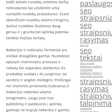
paslaugo
todėl atstato nuotekų sistemos darbą
seo
neleisdamos kai užsikimšti arba
sumažėti nuotekų pralaidumui. Esant
straipsnia
sklandžiam nuotekų valymo įrenginių
seo
darbui nuotekos išvalomos daug
straipsni
geriau ir į gruntą bei aplinką patenka
rasymas
ženkliai mažiau teršalų.
seo tai
seo
Bakterijos ir natūralūs fermentai yra
tekstai
visiškai draugiškos gamtai. Nuotekose
vykstant cheminiams procesas ir
seo tyrimai
skalbimo mašinų
riebalų bei organikos skaidumui šis
remontas
skalbimo mašinų
produktas suskyla į du junginius, tai
remontas vilniuje
straipsni
vandenį ir anglies dvideginį. Priešingai
rasymas
nei cheminės priemonės buksvarus.lt
bakterijos nekenkia valymo
straipsni
įrenginiams, saugo juos nuo
talpinima
pažeidimų ir patekusios į aplinką
svetaines
gamtoje nė truputį nekenkia ir gamtai.
optimizavimas