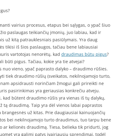
igus?
manti vairius procesus, etapus bei sąlygas, o ypač šiuo
io paslaugas teikiančių įmonių, juo labiau, kad ir
ais už kitą patrauklesniais pasiūlymais. Yra daug
ės tikisi iš šios paslaugos, tačiau bene labiausiai
kuris vartotojas nenorėtų, kad
draudimas būtų pigus
?
i būti pigus. Tačiau, kokie yra tie atvejai?
s nuo vieno, ypač paprasto dalyko – draudimo rūšies.
ti tiek draudimo rūšių (sveikatos, nekilnojamojo turto,
dažnam apsidrausti norinčiam žmogui gali prireikti ne
kuris pasirinkimas yra geriausias konkrečiu atveju.
i, kad būtent draudimo rūšis yra vienas iš tų dalykų,
už tą draudimą. Taip yra dėl vienos labai paprastos
 brangesnės už kitas. Prie daugiausiai kainuojančių
atos bei nekilnojamojo turto draudimus, tuo tarpu bene
 ar kelionės draudimą. Tiesa, belieka tik pridurti, jog
uomet yra galimi patys įvairiausiu sprendimai, todėl