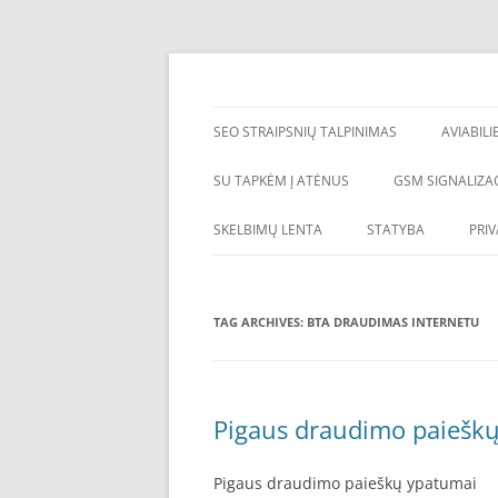
Skip
to
content
SEO straipsniu talpinimas, atgalines nuorod
SEO straipsnių talp
SEO STRAIPSNIŲ TALPINIMAS
AVIABILI
SU TAPKĖM Į ATĖNUS
GSM SIGNALIZAC
SKELBIMŲ LENTA
STATYBA
PRI
TAG ARCHIVES:
BTA DRAUDIMAS INTERNETU
Pigaus draudimo paiešk
Pigaus draudimo paieškų ypatumai