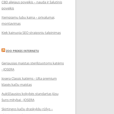
CBD aliejaus poveikis – nauda ir šalutinis
poveikis
Įtempiamų lubų kaina – privalumai,
montavimas
Kiek kainuoja SEO straipsnių talpinimas
ZOO PREKES INTERNETU
Geriausias maistas sterilizuotoms katėms
- JOSERA
Josera Classic katėms - Ulta premium
klasės kačių maistas
Aukščiausios kokybės standartas Jūsų
šuns mitybai - JOSERA
Skirtingos kačių draskyklių rūšys –