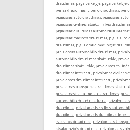
draudimas
,
pagalba kelyje
,
pagalba kelyje 
perlas draudimas lt
,
perlo draudimas
,
perlo
pigiausias auto draudimas
,
pigiausias aut
pigiausias civilines atsakomybes draudima
pigiausias draudimas automobiliui interne
pigiausias masinos draudimas
,
pigus auto 
draudimas
,
pigus draudimas
,
pigus draudi
privalomas automobilio draudimas
,
prival
automobilio draudimas skaiciuokle
,
prival
draudimas skaiciuokle
,
privalomas civilin
draudimas internetu
,
privalomas civilinės
privalomas draudimas internetu
,
privaloma
privalomas transporto draudimas skaiciuo
privalomasis automobilio draudimas
,
priva
automobilio draudimas kaina
,
privalomasi
draudimas
,
privalomasis civilinis automobi
draudimas
,
privalomasis draudimas intern
sveikatos draudimas
,
privalomasis transp
atsakomybės draudimas
,
privalomasis vai