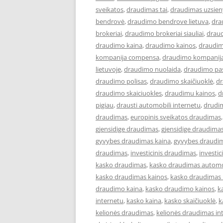
sveikatos
,
draudimas tai
,
draudimas uzsien
bendrovė
,
draudimo bendrove lietuva
,
dra
brokeriai
,
draudimo brokeriai siauliai
,
draud
draudimo kaina
,
draudimo kainos
,
draudim
kompanija compensa
,
draudimo kompanija
lietuvoje
,
draudimo nuolaida
,
draudimo pa
draudimo polisas
,
draudimo skaičiuoklė
,
dr
draudimo skaiciuokles
,
draudimu kainos
,
d
pigiau
,
drausti automobili internetu
,
drudi
draudimas
,
europinis sveikatos draudimas
gjensidige draudimas
,
gjensidige draudimas
gyvybes draudimas kaina
,
gyvybes draudim
draudimas
,
investicinis draudimas
,
investi
kasko draudimas
,
kasko draudimas automo
kasko draudimas kainos
,
kasko draudimas 
draudimo kaina
,
kasko draudimo kainos
,
k
internetu
,
kasko kaina
,
kasko skaičiuoklė
,
k
kelionės draudimas
,
kelionės draudimas in