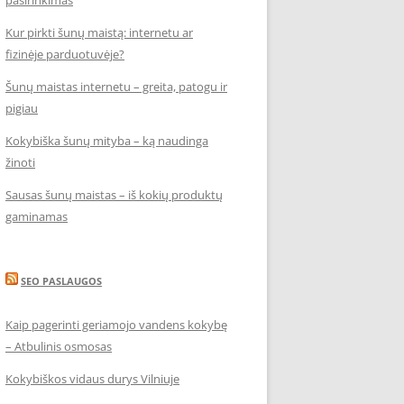
pasirinkimas
Kur pirkti šunų maistą: internetu ar
fizinėje parduotuvėje?
Šunų maistas internetu – greita, patogu ir
pigiau
Kokybiška šunų mityba – ką naudinga
žinoti
Sausas šunų maistas – iš kokių produktų
gaminamas
SEO PASLAUGOS
Kaip pagerinti geriamojo vandens kokybę
– Atbulinis osmosas
Kokybiškos vidaus durys Vilniuje