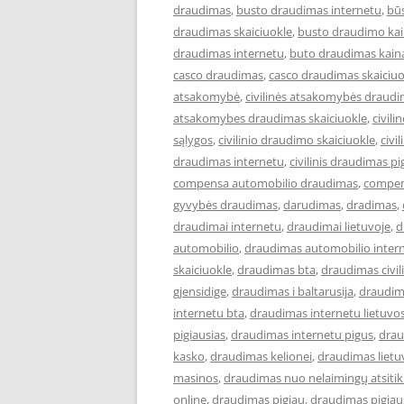
draudimas
,
busto draudimas internetu
,
bū
draudimas skaiciuokle
,
busto draudimo ka
draudimas internetu
,
buto draudimas kain
casco draudimas
,
casco draudimas skaiciuo
atsakomybė
,
civilinės atsakomybės draud
atsakomybes draudimas skaiciuokle
,
civil
sąlygos
,
civilinio draudimo skaiciuokle
,
civi
draudimas internetu
,
civilinis draudimas pi
compensa automobilio draudimas
,
compen
gyvybės draudimas
,
darudimas
,
dradimas
,
draudimai internetu
,
draudimai lietuvoje
,
d
automobilio
,
draudimas automobilio inter
skaiciuokle
,
draudimas bta
,
draudimas civi
gjensidige
,
draudimas i baltarusija
,
draudim
internetu bta
,
draudimas internetu lietuvo
pigiausias
,
draudimas internetu pigus
,
drau
kasko
,
draudimas kelionei
,
draudimas lietu
masinos
,
draudimas nuo nelaimingų atsiti
online
,
draudimas pigiau
,
draudimas pigiau