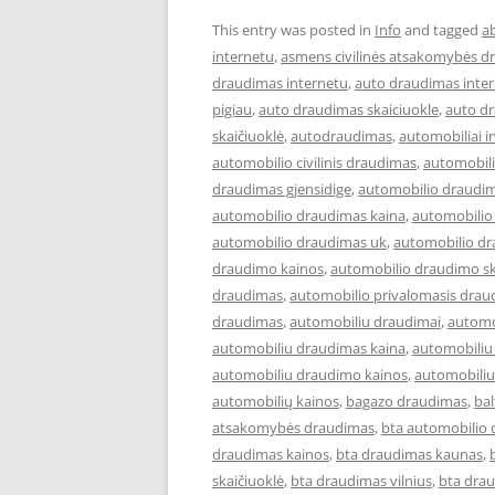
This entry was posted in
Info
and tagged
a
internetu
,
asmens civilinės atsakomybės d
draudimas internetu
,
auto draudimas inter
pigiau
,
auto draudimas skaiciuokle
,
auto d
skaičiuoklė
,
autodraudimas
,
automobiliai i
automobilio civilinis draudimas
,
automobil
draudimas gjensidige
,
automobilio draudim
automobilio draudimas kaina
,
automobilio
automobilio draudimas uk
,
automobilio dr
draudimo kainos
,
automobilio draudimo sk
draudimas
,
automobilio privalomasis drau
draudimas
,
automobiliu draudimai
,
automo
automobiliu draudimas kaina
,
automobiliu
automobiliu draudimo kainos
,
automobiliu
automobilių kainos
,
bagazo draudimas
,
ba
atsakomybės draudimas
,
bta automobilio
draudimas kainos
,
bta draudimas kaunas
,
skaičiuoklė
,
bta draudimas vilnius
,
bta drau