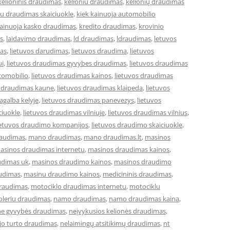
kelioninis draudimas
,
kelioniu draudimas
,
kelionių draudimas
iu draudimas skaiciuokle
,
kiek kainuoja automobilio
kainuoja kasko draudimas
,
kredito draudimas
,
krovinio
s
,
laidavimo draudimas
,
ld draudimas
,
ldraudimas
,
letuvos
mas
,
lietuvos darudimas
,
lietuvos draudima
,
lietuvos
ui
,
lietuvos draudimas gyvybes draudimas
,
lietuvos draudimas
tomobilio
,
lietuvos draudimas kainos
,
lietuvos draudimas
s draudimas kaune
,
lietuvos draudimas klaipeda
,
lietuvos
agalba kelyje
,
lietuvos draudimas panevezys
,
lietuvos
ciuokle
,
lietuvos draudimas vilniuje
,
lietuvos draudimas vilnius
,
ietuvos draudimo kompanijos
,
lietuvos draudimo skaiciuokle
,
raudimas
,
mano draudimas
,
mano draudimas.lt
,
masinos
asinos draudimas internetu
,
masinos draudimas kainos
,
udimas uk
,
masinos draudimo kainos
,
masinos draudimo
udimas
,
masinu draudimo kainos
,
medicininis draudimas
,
draudimas
,
motociklo draudimas internetu
,
motociklu
leriu draudimas
,
namo draudimas
,
namo draudimas kaina
,
ne gyvybės draudimas
,
neįvykusios kelionės draudimas
,
jo turto draudimas
,
nelaimingų atsitikimų draudimas
,
nt