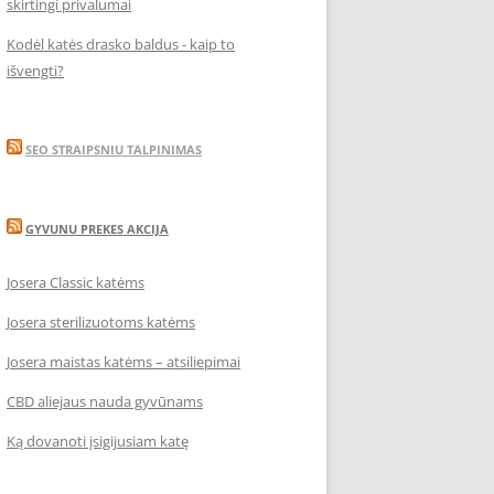
skirtingi privalumai
Kodėl katės drasko baldus - kaip to
išvengti?
SEO STRAIPSNIU TALPINIMAS
GYVUNU PREKES AKCIJA
Josera Classic katėms
Josera sterilizuotoms katėms
Josera maistas katėms – atsiliepimai
CBD aliejaus nauda gyvūnams
Ką dovanoti įsigijusiam katę