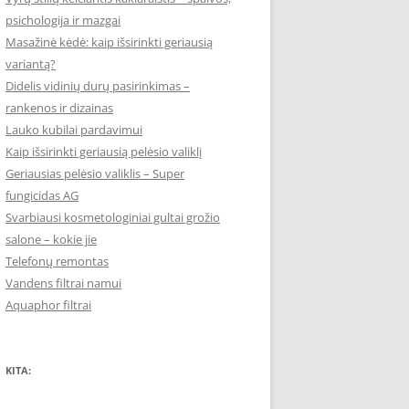
psichologija ir mazgai
Masažinė kėdė: kaip išsirinkti geriausią
variantą?
Didelis vidinių durų pasirinkimas –
rankenos ir dizainas
Lauko kubilai pardavimui
Kaip išsirinkti geriausią pelėsio valiklį
Geriausias pelėsio valiklis – Super
fungicidas AG
Svarbiausi kosmetologiniai gultai grožio
salone – kokie jie
Telefonų remontas
Vandens filtrai namui
Aquaphor filtrai
KITA: