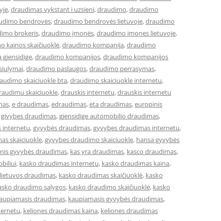
yje
,
draudimas vykstant i uzsieni
,
draudimo
,
draudimo
udimo bendrovės
,
draudimo bendrovės lietuvoje
,
draudimo
imo brokeris
,
draudimo įmonės
,
draudimo imones lietuvoje
,
o kainos skaičiuoklė
,
draudimo kompanija
,
draudimo
 gjensidige
,
draudimo kompanijos
,
draudimo kompanijos
siulymai
,
draudimo paslaugos
,
draudimo perrasymas
,
audimo skaiciuokle bta
,
draudimo skaiciuokle internetu
,
raudimu skaiciuokle
,
drauskis internetu
,
drauskis internetu
mas
,
e draudimas
,
edraudimas
,
eta draudimas
,
europinis
,
givybes draudimas
,
gjensidige automobilio draudimas
,
 internetu
,
gyvybės draudimas
,
gyvybes draudimas internetu
,
as skaiciuokle
,
gyvybes draudimo skaiciuokle
,
hansa gyvybės
cinis gyvybės draudimas
,
kas yra draudimas
,
kasco draudimas
,
biliui
,
kasko draudimas internetu
,
kasko draudimas kaina
,
lietuvos draudimas
,
kasko draudimas skaičiuoklė
,
kasko
asko draudimo salygos
,
kasko draudimo skaičiuoklė
,
kasko
aupiamasis draudimas
,
kaupiamasis gyvybės draudimas
,
ternetu
,
keliones draudimas kaina
,
keliones draudimas