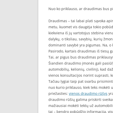
Nuo ko priklauso, ar draudimas bus p
Draudimas – tai labai plati sąvoka api
metu, kuomet vis daugėja tokio pobūdž
kiekviena iš jų vartotojus stebina vien
dalykų, o tiksliau, savybių, kurių žmon
dominanti savybė yra pigumas. Na, o 
Pasirodo, kartais draudimas iš tiesų gal
Tai, ar pigus bus draudimas priklausy
Šiandien draudimo įmonės gali pasiūly
automobilių, kelionių, civilinį), kad 
vienos konsultacijos norint suprasti, 
Tačiau lygiai taip pat svarbu prisimint
nuo kurio priklauso, kiek teks mokėti 
priežasties:
vienos draudimo rūšys
yra
draudimo rūšių galima priskirti sveik
mažiausiai mokėti tektų už automobilio
tai – bendro pobūdžio informacija, vis