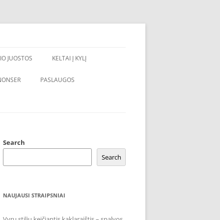
IO JUOSTOS
KELTAI Į KYLĮ
NONSER
PASLAUGOS
Search
Search
NAUJAUSI STRAIPSNIAI
Vyrų stilių keičiantis kaklaraištis – spalvos,