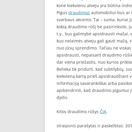
kone kiekvienu atveju yra būtina indivi
Pigus
draudimas
automobiliui bus ar n
svarbaus akcento. Tai – suma, kuriai 
kokią draudimo rūšį be pasirinksite, j
t.y., bus galimybė apsidrausti mažai, v
kuo nelaimės atveju gali gauti mažą, v
nuo jūsų sprendimo. Tačiau ne viskas 
apsidrausti, nepaisant draudimo rūšies
dar viena priežastis, nuo kurios prikl
Belieka tik pridurti, kad subtilybių, s
kiekvieną kartą prieš apsidraudžiant v
informaciją savarankiškai arba pasikons
apibendrinti, kad draudimo pigumui įta
dydis.
Kitos draudimo rūšys
ČIA
.
straipsnis parašytas ir paskelbtas: 20