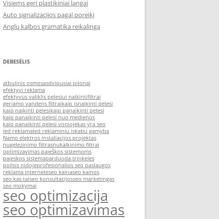
Visiems geri plastikiniai langai
Auto signalizacijos pagal poreikį
Anglų kalbos gramatika reikalinga
DEBESĖLIS
atbulinis osmosas
dvipusiai pilonai
efektyvi reklama
efektyvus valiklis pelesiui naikinti
filtrai
geriamo vandens filtrai
kaip isnaikinti pelesi
kaip naikinti pelesi
kaip panaikinti pelesi
kaip panaikinti pelesi nuo medienos
kaip panaikinti pelesi vonioje
kas yra seo
led reklama
led reklaminiu iskabu gamyba
Namo elektros instaliacijos projektas
nugelezinimo filtras
nukalkinimo filtrai
optimizavimas paieškos sistemoms
paieskos sistema
parduoda trinkeles
poilsis nidoje
profesionalios seo paslaugos
reklama internete
seo kaina
seo kainos
seo kas tai
seo konsultacijos
seo marketingas
seo mokymai
seo optimizacija
seo optimizavimas