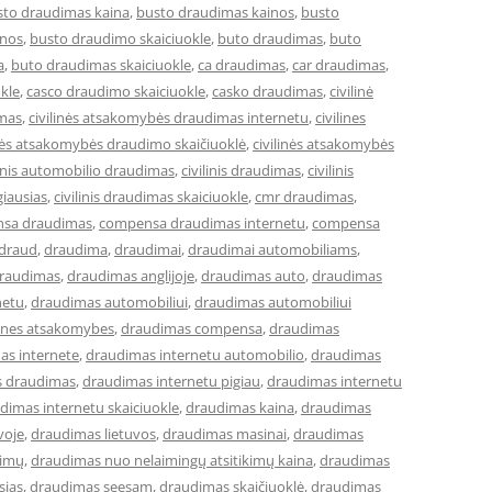
sto draudimas kaina
,
busto draudimas kainos
,
busto
inos
,
busto draudimo skaiciuokle
,
buto draudimas
,
buto
a
,
buto draudimas skaiciuokle
,
ca draudimas
,
car draudimas
,
kle
,
casco draudimo skaiciuokle
,
casko draudimas
,
civilinė
imas
,
civilinės atsakomybės draudimas internetu
,
civilines
inės atsakomybės draudimo skaičiuoklė
,
civilinės atsakomybės
linis automobilio draudimas
,
civilinis draudimas
,
civilinis
giausias
,
civilinis draudimas skaiciuokle
,
cmr draudimas
,
sa draudimas
,
compensa draudimas internetu
,
compensa
draud
,
draudima
,
draudimai
,
draudimai automobiliams
,
raudimas
,
draudimas anglijoje
,
draudimas auto
,
draudimas
netu
,
draudimas automobiliui
,
draudimas automobiliui
lines atsakomybes
,
draudimas compensa
,
draudimas
as internete
,
draudimas internetu automobilio
,
draudimas
s draudimas
,
draudimas internetu pigiau
,
draudimas internetu
dimas internetu skaiciuokle
,
draudimas kaina
,
draudimas
voje
,
draudimas lietuvos
,
draudimas masinai
,
draudimas
kimų
,
draudimas nuo nelaimingų atsitikimų kaina
,
draudimas
sias
,
draudimas seesam
,
draudimas skaičiuoklė
,
draudimas