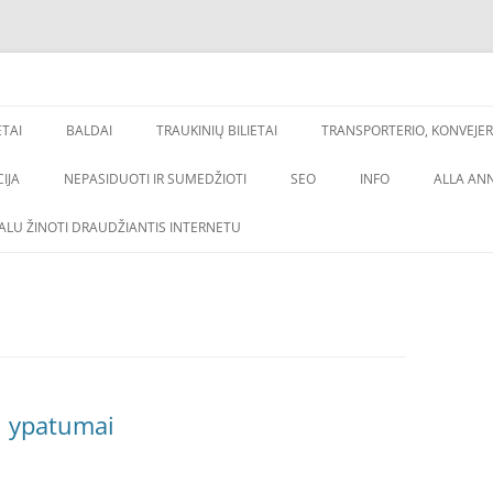
os, backlinkai,
inimas
ETAI
BALDAI
TRAUKINIŲ BILIETAI
TRANSPORTERIO, KONVEJER
IJA
NEPASIDUOTI IR SUMEDŽIOTI
SEO
INFO
ALLA AN
VALU ŽINOTI DRAUDŽIANTIS INTERNETU
ų ypatumai