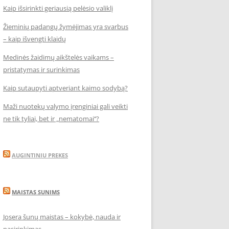
Kaip išsirinkti geriausią pelėsio valiklį
Žieminių padangų žymėjimas yra svarbus
– kaip išvengti klaidų
Medinės žaidimų aikštelės vaikams –
pristatymas ir surinkimas
Kaip sutaupyti aptveriant kaimo sodybą?
Maži nuotekų valymo įrenginiai gali veikti
ne tik tyliai, bet ir „nematomai‘‘?
AUGINTINIU PREKES
MAISTAS SUNIMS
Josera šunų maistas – kokybė, nauda ir