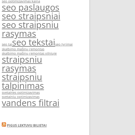
seo optimizavimas kaina
seo paslaugos
seo straipsniai
seo straipsniu
rasymas
seo tekstai
seo tai
seo tyrimai
skalbimo mašinų remontas
skalbimo mašinų remontas vilniuje
straipsniu
rasymas
straipsniu
talpinimas
svetaines optimizavimas
svetainiu optimizavimas
vandens filtrai
PIGUS LEKTUVU BILIETAI