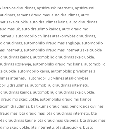
b lietuvos draudimas
,
apsidrausk internetu
,
apsidrausti
raudimas
,
asmens draudimas
,
auto draudimas
,
auto
netu skaiciuokle
,
auto draudimas kaina
,
auto draudimas
raudimas uk
,
auto draudimo kainos
,
auto draudimo
nternetu
,
automobilio civilinės atsakomybės draudimas
,
io draudimas
,
automobilio draudimas anglijoje
,
automobilio
as internetu
,
automobilio draudimas internetu skaiciuokle
,
 draudimas kainos
,
automobilio draudimas skaiciuokle
,
audimas uzsienyje
,
automobilio draudimo kaina
,
automobilio
aičiuoklė
,
automobilio kaina
,
automobilio privalomasis
dimas internetu
,
automobilių civilinės atsakomybės
bilių draudimas
,
automobilių draudimas internetu
,
 draudimas kainos
,
automobilių draudimas skaičiuoklė
,
 draudimo skaiciuokle
,
automobiliu draudimu kainos
,
lticum draudimas
,
baltikums draudimas
,
bendrosios civilinės
 draudimas
,
bta draudimas
,
bta draudimas internetu
,
bta
bta draudimas kaune
,
bta draudimas klaipeda
,
bta draudimas
dimo skaiciuokle
,
bta internetu
,
bta skaiciuokle
,
būsto