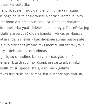
duali konsultacija.
e, priklausys ir nuo dar vieno, irgi ne ką mažiau
jūs pageidausite apsidrausti. Nepriklausomai nuo to,
ums kone visuomet bus pasiūlyti bent keli variantai,
idutinei arba ypač didelei sumai pinigų. Tai reiškia, jog
idutinę arba ypač didelę išmoką – viskas priklausys
atsiranda iš niekur – kuo didesnei sumai nuspręsite
, tuo didesnes įmokas teks mokėti. Būtent tai yra ir
ausys, kiek kainuos draudimas.
usijusių su draudimo kaina yra ir daugiau, todėl
iena ar kita draudimo rūšimi, pravartu arba rinkti
ultuoti su specialistais, o kol kas – galima
kos turi rūšis bei sumos, kuriai norite apsidrausti,
15-04-19