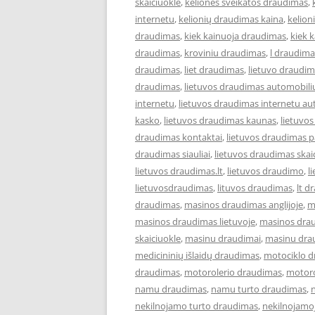
skaiciuokle
,
keliones sveikatos draudimas
,
internetu
,
kelionių draudimas kaina
,
kelion
draudimas
,
kiek kainuoja draudimas
,
kiek 
draudimas
,
kroviniu draudimas
,
l draudima
draudimas
,
liet draudimas
,
lietuvo draudi
draudimas
,
lietuvos draudimas automobili
internetu
,
lietuvos draudimas internetu au
kasko
,
lietuvos draudimas kaunas
,
lietuvo
draudimas kontaktai
,
lietuvos draudimas p
draudimas siauliai
,
lietuvos draudimas skai
lietuvos draudimas.lt
,
lietuvos draudimo
,
l
lietuvosdraudimas
,
lituvos draudimas
,
lt d
draudimas
,
masinos draudimas anglijoje
,
m
masinos draudimas lietuvoje
,
masinos dra
skaiciuokle
,
masinu draudimai
,
masinu dra
medicininių išlaidų draudimas
,
motociklo 
draudimas
,
motorolerio draudimas
,
motoro
namu draudimas
,
namu turto draudimas
,
nekilnojamo turto draudimas
,
nekilnojamo