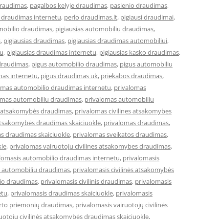
draudimas
,
pagalbos kelyje draudimas
,
pasienio draudimas
,
 draudimas internetu
,
perlo draudimas.lt
,
pigiausi draudimai
,
omobilio draudimas
,
pigiausias automobiliu draudimas
,
s
,
pigiausias draudimas
,
pigiausias draudimas automobiliui
,
tu
,
pigiausias draudimas internetu
,
pigiausias kasko draudimas
,
draudimas
,
pigus automobilio draudimas
,
pigus automobiliu
mas internetu
,
pigus draudimas uk
,
priekabos draudimas
,
omas automobilio draudimas internetu
,
privalomas
omas automobiliu draudimas
,
privalomas automobiliu
ės atsakomybės draudimas
,
privalomas civilines atsakomybes
 atsakomybės draudimas skaiciuokle
,
privalomas draudimas
,
s draudimas skaiciuokle
,
privalomas sveikatos draudimas
,
kle
,
privalomas vairuotoju civilines atsakomybes draudimas
,
lomasis automobilio draudimas internetu
,
privalomasis
s automobiliu draudimas
,
privalomasis civilinės atsakomybės
lio draudimas
,
privalomasis civilinis draudimas
,
privalomasis
etu
,
privalomasis draudimas skaiciuokle
,
privalomasis
orto priemonių draudimas
,
privalomasis vairuotojų civilinės
ruotojų civilinės atsakomybės draudimas skaiciuokle
,