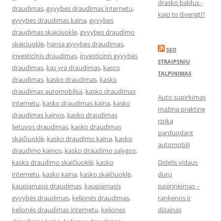
drasko baldus -
draudimas
,
gyvybes draudimas internetu
,
kaip to išvengti?
gyvybes draudimas kaina
,
gyvybes
draudimas skaiciuokle
,
gyvybes draudimo
skaiciuokle
,
hansa gyvybės draudimas
,
SEO
investicinis draudimas
,
investicinis gyvybės
STRAIPSNIU
draudimas
,
kas yra draudimas
,
kasco
TALPINIMAS
draudimas
,
kasko draudimas
,
kasko
draudimas automobiliui
,
kasko draudimas
Auto supirkimas
internetu
,
kasko draudimas kaina
,
kasko
mažina praktinę
draudimas kainos
,
kasko draudimas
riziką
lietuvos draudimas
,
kasko draudimas
parduodant
skaičiuoklė
,
kasko draudimo kaina
,
kasko
automobilį
draudimo kainos
,
kasko draudimo salygos
,
kasko draudimo skaičiuoklė
,
kasko
Didelis vidaus
internetu
,
kasko kaina
,
kasko skaičiuoklė
,
durų
kaupiamasis draudimas
,
kaupiamasis
pasirinkimas –
gyvybės draudimas
,
kelionės draudimas
,
rankenos ir
kelionės draudimas internetu
,
keliones
dizainas