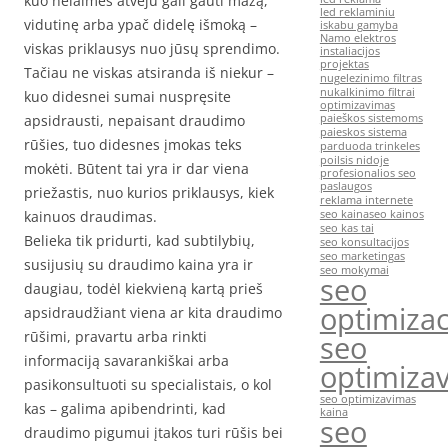
kuo nelaimės atveju gali gauti mažą,
led reklaminiu
vidutinę arba ypač didelę išmoką –
iskabu gamyba
Namo elektros
viskas priklausys nuo jūsų sprendimo.
instaliacijos
projektas
Tačiau ne viskas atsiranda iš niekur –
nugelezinimo filtras
nukalkinimo filtrai
kuo didesnei sumai nuspręsite
optimizavimas
apsidrausti, nepaisant draudimo
paieškos sistemoms
paieskos sistema
rūšies, tuo didesnes įmokas teks
parduoda trinkeles
poilsis nidoje
mokėti. Būtent tai yra ir dar viena
profesionalios seo
paslaugos
priežastis, nuo kurios priklausys, kiek
reklama internete
kainuos draudimas.
seo kaina
seo kainos
seo kas tai
Belieka tik pridurti, kad subtilybių,
seo konsultacijos
seo marketingas
susijusių su draudimo kaina yra ir
seo mokymai
seo
daugiau, todėl kiekvieną kartą prieš
optimizac
apsidraudžiant viena ar kita draudimo
rūšimi, pravartu arba rinkti
seo
informaciją savarankiškai arba
optimiza
pasikonsultuoti su specialistais, o kol
seo optimizavimas
kas – galima apibendrinti, kad
kaina
seo
draudimo pigumui įtakos turi rūšis bei