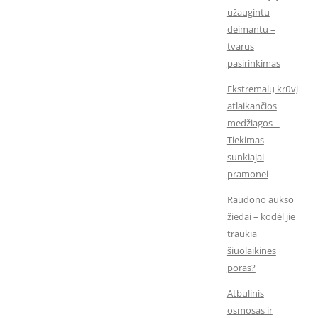
užaugintu
deimantu –
tvarus
pasirinkimas
Ekstremalų krūvį
atlaikančios
medžiagos –
Tiekimas
sunkiajai
pramonei
Raudono aukso
žiedai – kodėl jie
traukia
šiuolaikines
poras?
Atbulinis
osmosas ir