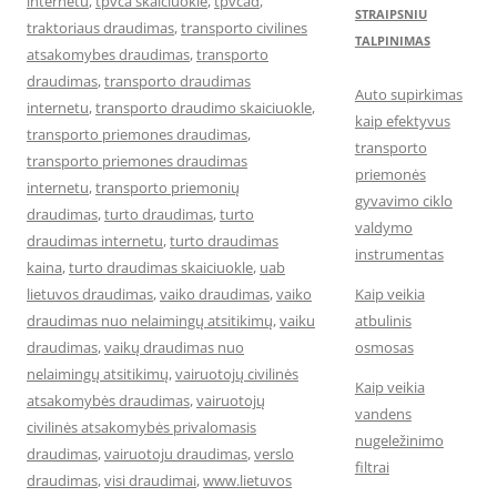
internetu
,
tpvca skaiciuokle
,
tpvcad
,
STRAIPSNIU
traktoriaus draudimas
,
transporto civilines
TALPINIMAS
atsakomybes draudimas
,
transporto
draudimas
,
transporto draudimas
Auto supirkimas
internetu
,
transporto draudimo skaiciuokle
,
kaip efektyvus
transporto priemones draudimas
,
transporto
transporto priemones draudimas
priemonės
internetu
,
transporto priemonių
gyvavimo ciklo
draudimas
,
turto draudimas
,
turto
valdymo
draudimas internetu
,
turto draudimas
instrumentas
kaina
,
turto draudimas skaiciuokle
,
uab
lietuvos draudimas
,
vaiko draudimas
,
vaiko
Kaip veikia
draudimas nuo nelaimingų atsitikimų
,
vaiku
atbulinis
draudimas
,
vaikų draudimas nuo
osmosas
nelaimingų atsitikimų
,
vairuotojų civilinės
Kaip veikia
atsakomybės draudimas
,
vairuotojų
vandens
civilinės atsakomybės privalomasis
nugeležinimo
draudimas
,
vairuotoju draudimas
,
verslo
filtrai
draudimas
,
visi draudimai
,
www.lietuvos