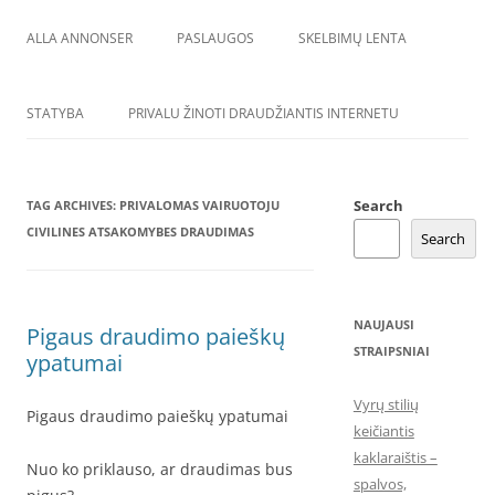
ALLA ANNONSER
PASLAUGOS
SKELBIMŲ LENTA
STATYBA
PRIVALU ŽINOTI DRAUDŽIANTIS INTERNETU
Search
TAG ARCHIVES:
PRIVALOMAS VAIRUOTOJU
CIVILINES ATSAKOMYBES DRAUDIMAS
Search
NAUJAUSI
Pigaus draudimo paieškų
STRAIPSNIAI
ypatumai
Vyrų stilių
Pigaus draudimo paieškų ypatumai
keičiantis
kaklaraištis –
Nuo ko priklauso, ar draudimas bus
spalvos,