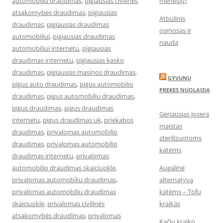
automobiliu draudimas
,
pigiausias civilines
mėnesių?
atsakomybes draudimas
,
pigiausias
Atbulinis
draudimas
,
pigiausias draudimas
osmosas ir
automobiliui
,
pigiausias draudimas
nauda
automobiliui internetu
,
pigiausias
draudimas internetu
,
pigiausias kasko
draudimas
,
pigiausias masinos draudimas
,
GYVUNU
pigus auto draudimas
,
pigus automobilio
PREKES NUOLAIDA
draudimas
,
pigus automobiliu draudimas
,
pigus draudimas
,
pigus draudimas
Geriausias Josera
internetu
,
pigus draudimas uk
,
priekabos
maistas
draudimas
,
privalomas automobilio
sterilizuotoms
draudimas
,
privalomas automobilio
katėms
draudimas internetu
,
privalomas
automobilio draudimas skaiciuokle
,
Augalinė
privalomas automobiliu draudimas
,
alternatyva
privalomas automobiliu draudimas
katėms – Tofu
skaiciuokle
,
privalomas civilinės
kraikas
atsakomybės draudimas
,
privalomas
Kačių kraiko