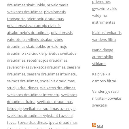
priemonės
draudimas skaiciuokle
,
privalomasis
gyvavimo ciklo
sveikatos draudimas
,
privalomasis
valdymo
transporto priemonių draudimas
,
instrumentas
privalomasis vairuotojų civilinės
atsakomybės draudimas
,
privalomasis
Klaidos renkantis
vairuotojų civilinės atsakomybės
vandens filtrą
draudimas skaiciuokle
,
privalomojo
Nano danga
draudimo skaiciuokle
,
privatus sveikatos
automobilio
draudimas
,
repatriacijos draudimas
,
stiklams
savanoriškas sveikatos draudimas
,
seesam
draudimas
,
seesam draudimas internetu
,
Kaip veikia
seimos draudimas
,
socialinis draudimas
,
osmoso filtrai
studiju draudimas
,
sveikatos draudimas
,
Vandenyje rasti
sveikatos draudimas internetu
,
sveikatos
nitratai - poveikis
draudimas kaina
,
sveikatos draudimas
sveikatai
lietuvoje
,
sveikatos draudimas uzsienyje
,
sveikatos draudimas vykstant i uzsieni
,
tpvca
,
tpvca draudimas
,
tpvca draudimas
SEO