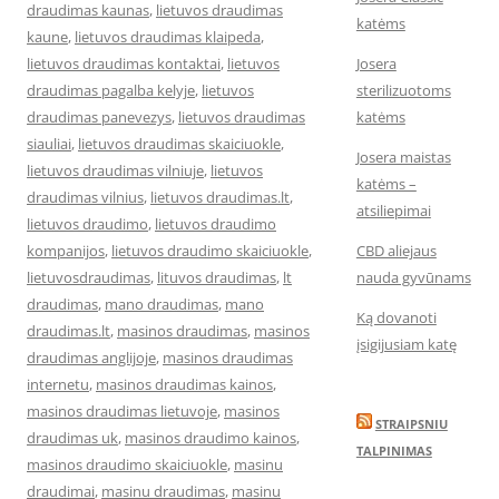
draudimas kaunas
,
lietuvos draudimas
katėms
kaune
,
lietuvos draudimas klaipeda
,
lietuvos draudimas kontaktai
,
lietuvos
Josera
draudimas pagalba kelyje
,
lietuvos
sterilizuotoms
draudimas panevezys
,
lietuvos draudimas
katėms
siauliai
,
lietuvos draudimas skaiciuokle
,
Josera maistas
lietuvos draudimas vilniuje
,
lietuvos
katėms –
draudimas vilnius
,
lietuvos draudimas.lt
,
atsiliepimai
lietuvos draudimo
,
lietuvos draudimo
kompanijos
,
lietuvos draudimo skaiciuokle
,
CBD aliejaus
lietuvosdraudimas
,
lituvos draudimas
,
lt
nauda gyvūnams
draudimas
,
mano draudimas
,
mano
Ką dovanoti
draudimas.lt
,
masinos draudimas
,
masinos
įsigijusiam katę
draudimas anglijoje
,
masinos draudimas
internetu
,
masinos draudimas kainos
,
masinos draudimas lietuvoje
,
masinos
STRAIPSNIU
draudimas uk
,
masinos draudimo kainos
,
TALPINIMAS
masinos draudimo skaiciuokle
,
masinu
draudimai
,
masinu draudimas
,
masinu