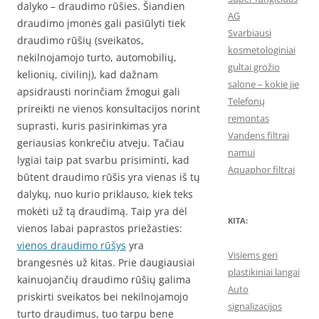
dalyko – draudimo rūšies. Šiandien
AG
draudimo įmonės gali pasiūlyti tiek
Svarbiausi
draudimo rūšių (sveikatos,
kosmetologiniai
nekilnojamojo turto, automobilių,
gultai grožio
kelionių, civilinį), kad dažnam
salone – kokie jie
apsidrausti norinčiam žmogui gali
Telefonų
prireikti ne vienos konsultacijos norint
remontas
suprasti, kuris pasirinkimas yra
Vandens filtrai
geriausias konkrečiu atveju. Tačiau
namui
lygiai taip pat svarbu prisiminti, kad
Aquaphor filtrai
būtent draudimo rūšis yra vienas iš tų
dalykų, nuo kurio priklauso, kiek teks
mokėti už tą draudimą. Taip yra dėl
KITA:
vienos labai paprastos priežasties:
vienos draudimo rūšys
yra
Visiems geri
brangesnės už kitas. Prie daugiausiai
plastikiniai langai
kainuojančių draudimo rūšių galima
Auto
priskirti sveikatos bei nekilnojamojo
signalizacijos
turto draudimus, tuo tarpu bene