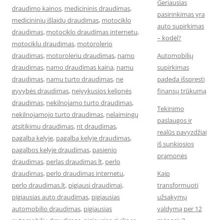
Geriausias
draudimo kainos
,
medicininis draudimas
,
pasirinkimas yra
medicininių išlaidų draudimas
,
motociklo
auto supirkimas
draudimas
,
motociklo draudimas internetu
,
– kodėl?
motociklu draudimas
,
motorolerio
draudimas
,
motoroleriu draudimas
,
namo
Automobilių
draudimas
,
namo draudimas kaina
,
namu
supirkimas
draudimas
,
namu turto draudimas
,
ne
padeda išspręsti
gyvybės draudimas
,
neįvykusios kelionės
finansų trūkumą
draudimas
,
nekilnojamo turto draudimas
,
Tekinimo
nekilnojamojo turto draudimas
,
nelaimingų
paslaugos ir
atsitikimų draudimas
,
nt draudimas
,
realūs pavyzdžiai
pagalba kelyje
,
pagalba kelyje draudimas
,
iš sunkiosios
pagalbos kelyje draudimas
,
pasienio
pramonės
draudimas
,
perlas draudimas lt
,
perlo
draudimas
,
perlo draudimas internetu
,
Kaip
perlo draudimas.lt
,
pigiausi draudimai
,
transformuoti
pigiausias auto draudimas
,
pigiausias
užsakymų
automobilio draudimas
,
pigiausias
valdymą per 12