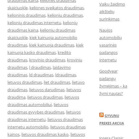
draudimas kaina
,
keliones draudimas
Vaikų žaidimo
skaiciuokle
,
keliones sveikatos draudimas
,
aikštelių
kelioninis draudimas
,
kelioniu draudimas
,
surinkimas
kelionių draudimas internetu
,
kelionių
draudimas kaina
,
kelioniu draudimas
Naujos
skaiciuokle
,
kiek kainuoja automobilio
automobilių
draudimas
,
kiek kainuoja draudimas
,
kiek
vasarinės
kainuoja kasko draudimas
,
kredito
padangos
draudimas
,
krovinio draudimas
,
kroviniu
internetu
draudimas
,
l draudimas
,
laidavimo
Goodyear
draudimas
,
ld draudimas
,
ldraudimas
,
padangų
letuvos draudimas
,
liet draudimas
,
lietuvo
žymėjimas – ką
draudimas
,
lietuvos darudimas
,
lietuvos
žymi naujas?
draudima
,
lietuvos draudimas
,
lietuvos
draudimas automobiliui
,
lietuvos
draudimas gyvybes draudimas
,
lietuvos
GYVUNU
draudimas internetu
,
lietuvos draudimas
PREKES AKCIJA
internetu automobilio
,
lietuvos draudimas
kainos
,
lietuvos draudimas kasko
,
lietuvos
Josera Classic