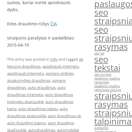
paslaugo
sumos, kuriai norite apsidrausti,
seo
dydis.
straipsnia
Kitos draudimo rūšys
ČIA
.
seo
straipsni
straipsnis parašytas ir paskelbtas:
rasymas
2015-04-19
seo tai
seo
This entry was posted in
Info
and tagged
ab
tekstai
lietuvos draudimas
,
apsidrausk internetu
,
apsidrausti internetu
,
asmens civilinės
seo tyrimai
skalbimo mašinų
atsakomybės draudimas
,
asmens
remontas
skalbimo mašinų
draudimas
,
auto draudimas
,
auto
remontas vilniuje
straipsni
draudimas internetu
,
auto draudimas
rasymas
internetu skaiciuokle
,
auto draudimas
kaina
,
auto draudimas pigiau
,
auto
straipsni
draudimas skaiciuokle
,
auto draudimas uk
,
talpinima
auto draudimo kainos
,
auto draudimo
svetaines
skaičiuoklė
,
autodraudimas
,
automobiliai
optimizavimas