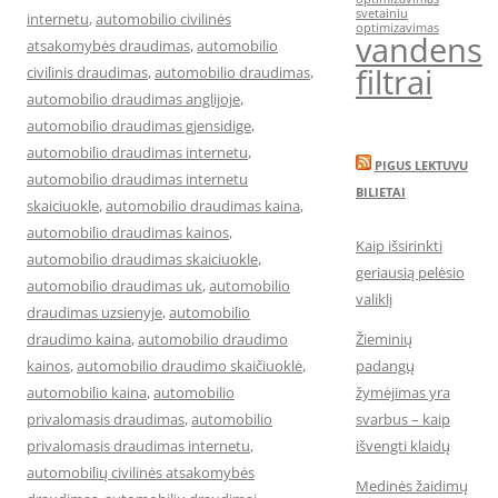
svetainiu
internetu
,
automobilio civilinės
optimizavimas
vandens
atsakomybės draudimas
,
automobilio
filtrai
civilinis draudimas
,
automobilio draudimas
,
automobilio draudimas anglijoje
,
automobilio draudimas gjensidige
,
automobilio draudimas internetu
,
PIGUS LEKTUVU
automobilio draudimas internetu
BILIETAI
skaiciuokle
,
automobilio draudimas kaina
,
automobilio draudimas kainos
,
Kaip išsirinkti
automobilio draudimas skaiciuokle
,
geriausią pelėsio
automobilio draudimas uk
,
automobilio
valiklį
draudimas uzsienyje
,
automobilio
draudimo kaina
,
automobilio draudimo
Žieminių
kainos
,
automobilio draudimo skaičiuoklė
,
padangų
automobilio kaina
,
automobilio
žymėjimas yra
privalomasis draudimas
,
automobilio
svarbus – kaip
privalomasis draudimas internetu
,
išvengti klaidų
automobilių civilinės atsakomybės
Medinės žaidimų