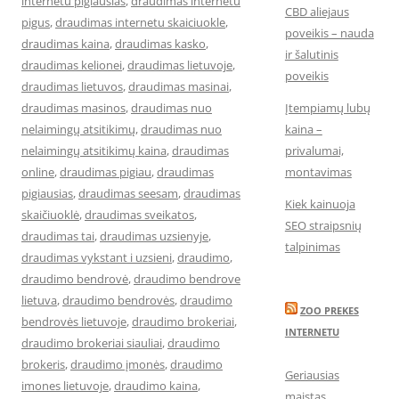
internetu pigiausias
,
draudimas internetu
CBD aliejaus
pigus
,
draudimas internetu skaiciuokle
,
poveikis – nauda
draudimas kaina
,
draudimas kasko
,
ir šalutinis
draudimas kelionei
,
draudimas lietuvoje
,
poveikis
draudimas lietuvos
,
draudimas masinai
,
draudimas masinos
,
draudimas nuo
Įtempiamų lubų
nelaimingų atsitikimų
,
draudimas nuo
kaina –
nelaimingų atsitikimų kaina
,
draudimas
privalumai,
online
,
draudimas pigiau
,
draudimas
montavimas
pigiausias
,
draudimas seesam
,
draudimas
Kiek kainuoja
skaičiuoklė
,
draudimas sveikatos
,
SEO straipsnių
draudimas tai
,
draudimas uzsienyje
,
talpinimas
draudimas vykstant i uzsieni
,
draudimo
,
draudimo bendrovė
,
draudimo bendrove
lietuva
,
draudimo bendrovės
,
draudimo
ZOO PREKES
bendrovės lietuvoje
,
draudimo brokeriai
,
INTERNETU
draudimo brokeriai siauliai
,
draudimo
brokeris
,
draudimo įmonės
,
draudimo
Geriausias
imones lietuvoje
,
draudimo kaina
,
maistas