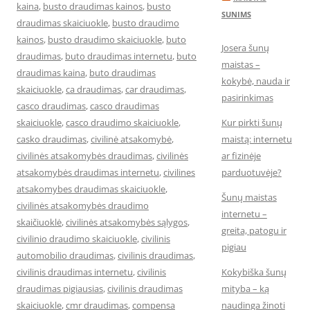
kaina
,
busto draudimas kainos
,
busto
SUNIMS
draudimas skaiciuokle
,
busto draudimo
kainos
,
busto draudimo skaiciuokle
,
buto
Josera šunų
draudimas
,
buto draudimas internetu
,
buto
maistas –
draudimas kaina
,
buto draudimas
kokybė, nauda ir
skaiciuokle
,
ca draudimas
,
car draudimas
,
pasirinkimas
casco draudimas
,
casco draudimas
skaiciuokle
,
casco draudimo skaiciuokle
,
Kur pirkti šunų
casko draudimas
,
civilinė atsakomybė
,
maistą: internetu
civilinės atsakomybės draudimas
,
civilinės
ar fizinėje
atsakomybės draudimas internetu
,
civilines
parduotuvėje?
atsakomybes draudimas skaiciuokle
,
Šunų maistas
civilinės atsakomybės draudimo
internetu –
skaičiuoklė
,
civilinės atsakomybės sąlygos
,
greita, patogu ir
civilinio draudimo skaiciuokle
,
civilinis
pigiau
automobilio draudimas
,
civilinis draudimas
,
civilinis draudimas internetu
,
civilinis
Kokybiška šunų
draudimas pigiausias
,
civilinis draudimas
mityba – ką
skaiciuokle
,
cmr draudimas
,
compensa
naudinga žinoti