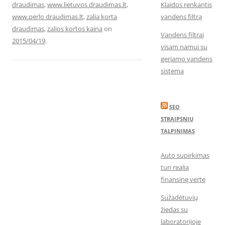
draudimas
,
www.lietuvos draudimas.lt
,
Klaidos renkantis
www.perlo draudimas.lt
,
zalia korta
vandens filtrą
draudimas
,
zalios kortos kaina
on
Vandens filtrai
2015/04/19
.
visam namui su
geriamo vandens
sistema
SEO
STRAIPSNIU
TALPINIMAS
Auto supirkimas
turi realią
finansinę vertę
Sužadėtuvių
žiedas su
laboratorijoje