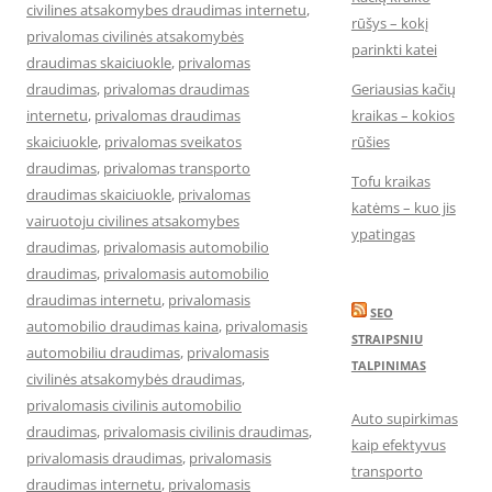
civilines atsakomybes draudimas internetu
,
rūšys – kokį
privalomas civilinės atsakomybės
parinkti katei
draudimas skaiciuokle
,
privalomas
draudimas
,
privalomas draudimas
Geriausias kačių
internetu
,
privalomas draudimas
kraikas – kokios
skaiciuokle
,
privalomas sveikatos
rūšies
draudimas
,
privalomas transporto
Tofu kraikas
draudimas skaiciuokle
,
privalomas
katėms – kuo jis
vairuotoju civilines atsakomybes
ypatingas
draudimas
,
privalomasis automobilio
draudimas
,
privalomasis automobilio
draudimas internetu
,
privalomasis
SEO
automobilio draudimas kaina
,
privalomasis
STRAIPSNIU
automobiliu draudimas
,
privalomasis
TALPINIMAS
civilinės atsakomybės draudimas
,
privalomasis civilinis automobilio
Auto supirkimas
draudimas
,
privalomasis civilinis draudimas
,
kaip efektyvus
privalomasis draudimas
,
privalomasis
transporto
draudimas internetu
,
privalomasis