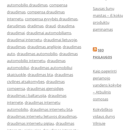
automobilio draudimas
,
compensa
Sausas šunų
draudimas
,
compensa draudimas
maistas – iš kokių
internetu
,
compensa gyvybės draudimas
,
produktų
darudimas
,
dradimas
,
draud
,
draudima
,
gaminamas
draudimai
,
draudimai automobiliams
,
draudimai internetu
,
draudimai lietuvoje
,
draudimas
,
draudimas anglijoje
,
draudimas
SEO
auto
,
draudimas automobilio
,
draudimas
PASLAUGOS
automobilio internetu
,
draudimas
automobiliui
,
draudimas automobiliui
Kaip pagerinti
skaiciuokle
,
draudimas bta
,
draudimas
geriamojo
civilines atsakomybes
,
draudimas
vandens kokybę
compensa
,
draudimas gjensidige
,
– Atbulinis
draudimas i baltarusija
,
draudimas
osmosas
internete
,
draudimas internetu
automobilio
,
draudimas internetu bta
,
Kokybiškos
draudimas internetu lietuvos draudimas
,
vidaus durys
draudimas internetu pigiau
,
draudimas
Vilniuje