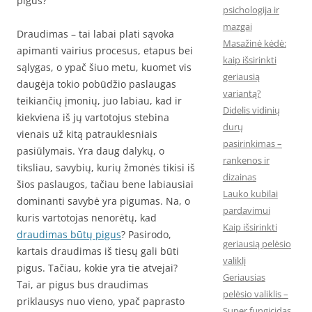
pigus?
psichologija ir
mazgai
Draudimas – tai labai plati sąvoka
Masažinė kėdė:
apimanti vairius procesus, etapus bei
kaip išsirinkti
sąlygas, o ypač šiuo metu, kuomet vis
geriausią
daugėja tokio pobūdžio paslaugas
variantą?
teikiančių įmonių, juo labiau, kad ir
Didelis vidinių
kiekviena iš jų vartotojus stebina
durų
vienais už kitą patrauklesniais
pasirinkimas –
pasiūlymais. Yra daug dalykų, o
rankenos ir
tiksliau, savybių, kurių žmonės tikisi iš
dizainas
šios paslaugos, tačiau bene labiausiai
Lauko kubilai
dominanti savybė yra pigumas. Na, o
pardavimui
kuris vartotojas nenorėtų, kad
Kaip išsirinkti
draudimas būtų pigus
? Pasirodo,
geriausią pelėsio
kartais draudimas iš tiesų gali būti
valiklį
pigus. Tačiau, kokie yra tie atvejai?
Geriausias
Tai, ar pigus bus draudimas
pelėsio valiklis –
priklausys nuo vieno, ypač paprasto
Super fungicidas