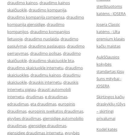
draudimo kainos
,
draudimo kainos
sterilizuotoms
skaičiuoklė
,
draudimo kompanija
,
katėms - JOSERA
draudimo kompanija compensa
,
draudimo
kompanija gjensidige
,
draudimo
Josera Classic
kompanijos
,
draudimo kompanijos
katėms - Ulta
lietuvoje
,
draudimo nuolaida
,
draudimo
premium klasės
pasiulymai
,
draudimo paslaugos
,
draudimo
kačių maistas
perrasymas
,
draudimo polisas
,
draudimo
Aukščiausios
skaičiuoklė
,
draudimo skaiciuokle bta
,
kokybės
draudimo skaiciuokle internetu
,
draudimo
standartas Jūsų
skaiciuokles
,
draudimu kainos
,
draudimu
šuns mitybai -
skaiciuokle
,
drauskis internetu
,
drauskis
JOSERA
internetu pigiau
,
drausti automobili
internetu
,
drudimas
,
e draudimas
,
Skirtingos kačių
edraudimas
,
eta draudimas
,
europinis
draskyklių rūšys
draudimas
,
europinis sveikatos draudimas
,
– skirtingi
givybes draudimas
,
gjensidige automobilio
privalumai
draudimas
,
gjensidige draudimas
,
Kodėl katės
gjensidige draudimas internetu
,
gyvybės