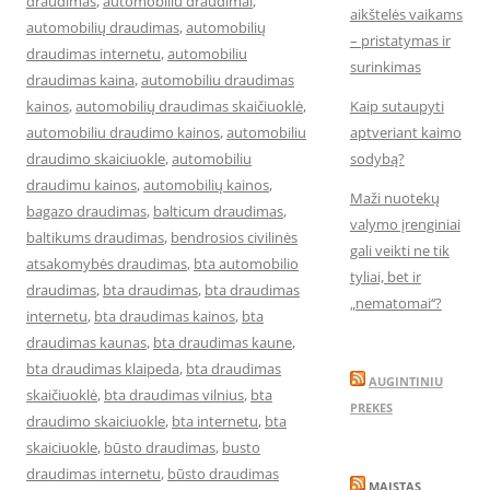
draudimas
,
automobiliu draudimai
,
aikštelės vaikams
automobilių draudimas
,
automobilių
– pristatymas ir
draudimas internetu
,
automobiliu
surinkimas
draudimas kaina
,
automobiliu draudimas
kainos
,
automobilių draudimas skaičiuoklė
,
Kaip sutaupyti
automobiliu draudimo kainos
,
automobiliu
aptveriant kaimo
draudimo skaiciuokle
,
automobiliu
sodybą?
draudimu kainos
,
automobilių kainos
,
Maži nuotekų
bagazo draudimas
,
balticum draudimas
,
valymo įrenginiai
baltikums draudimas
,
bendrosios civilinės
gali veikti ne tik
atsakomybės draudimas
,
bta automobilio
tyliai, bet ir
draudimas
,
bta draudimas
,
bta draudimas
„nematomai‘‘?
internetu
,
bta draudimas kainos
,
bta
draudimas kaunas
,
bta draudimas kaune
,
bta draudimas klaipeda
,
bta draudimas
AUGINTINIU
skaičiuoklė
,
bta draudimas vilnius
,
bta
PREKES
draudimo skaiciuokle
,
bta internetu
,
bta
skaiciuokle
,
būsto draudimas
,
busto
draudimas internetu
,
būsto draudimas
MAISTAS