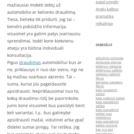
pagal poreikį
mažiausiai mokėti tektų už
Anglų kalbos
automobilio ar kelionės draudimą.
gramatika
Tiesa, belieka tik pridurti, jog tai –
reikalinga
bendro pobūdžio informacija,
visuomet yra galimi patys įvairiausiu
sprendimai, todėl kone kiekvienu
DEBESĖLIS
atveju yra būtina individuali
konsultacija.
atbulinis osmosas
Pigus
draudimas
automobiliui bus ar
dvipusiai pilonai
efektyvi reklama
ne, priklausys ir nuo dar vieno, irgi ne
efektyvus valiklis
pelesiui naikinti
ką mažiau svarbaus akcento. Tai –
filtrai
geriamo vandens
suma, kuriai jūs pageidausite
filtrai
kaip isnaikinti
apsidrausti. Nepriklausomai nuo to,
pelesi
kokią draudimo rūšį be pasirinksite,
kaip naikinti pelesi
kaip panaikinti
jums kone visuomet bus pasiūlyti bent
pelesi
kaip panaikinti
keli variantai, t.y., bus galimybė
pelesi nuo
medienos
apsidrausti mažai, vidutinei arba ypač
kaip panaikinti
pelesi vonioje
didelei sumai pinigų. Tai reiškia, jog
kas yra seo
led reklama