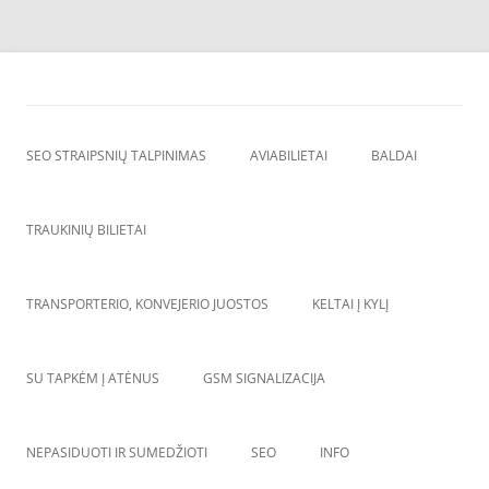
Skip
to
SEO straipsnių talpinimas
content
SEO straipsniu talpinimas, atgalines nuorodos, backlinkai,
SEO STRAIPSNIŲ TALPINIMAS
AVIABILIETAI
BALDAI
TRAUKINIŲ BILIETAI
TRANSPORTERIO, KONVEJERIO JUOSTOS
KELTAI Į KYLĮ
SU TAPKĖM Į ATĖNUS
GSM SIGNALIZACIJA
NEPASIDUOTI IR SUMEDŽIOTI
SEO
INFO