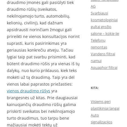
draudimo įmonės gali pasiūlyti tiek
AG
draudimo rūšių (sveikatos,
Svarbiausi
nekilnojamojo turto, automobilių,
kosmetologiniai
kelionių, civilinį), kad dažnam
gultai grožio
apsidrausti norinčiam žmogui gali
salone – kokie jie
prireikti ne vienos konsultacijos norint
Telefonų
suprasti, kuris pasirinkimas yra
remontas
geriausias konkrečiu atveju. Tačiau
Vandens filtrai
lygiai taip pat svarbu prisiminti, kad
namui
būtent draudimo rūšis yra vienas iš tų
Aquaphor filtrai
dalykų, nuo kurio priklauso, kiek teks
mokėti už tą draudimą. Taip yra dėl
vienos labai paprastos priežasties:
KITA:
vienos draudimo rūšys
yra
brangesnės už kitas. Prie daugiausiai
Visiems geri
kainuojančių draudimo rūšių galima
plastikiniai langai
priskirti sveikatos bei nekilnojamojo
Auto
turto draudimus, tuo tarpu bene
signalizacijos
mažiausiai mokėti tektų už