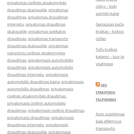
privalomas civilinės atsakomybės
rūšys – kokį
draudimas skaiciuokle
,
privalomas
parinkti katei
draudimas
,
privalomas draudimas
internetu
,
privalomas draudimas
Geriausias kačių
skaiciuokle
,
privalomas sveikatos
kraikas – kokios
draudimas
,
privalomas transporto
rūšies
draudimas skaiciuokle
,
privalomas
Tofu kraikas
vairuotoju civilines atsakomybes
katėms – kuo jis
draudimas
,
privalomasis automobilio
ypatingas
draudimas
,
privalomasis automobilio
draudimas internetu
,
privalomasis
automobilio draudimas kaina
,
privalomasis
SEO
automobiliu draudimas
,
privalomasis
STRAIPSNIU
civilinės atsakomybės draudimas
,
TALPINIMAS
privalomasis civilinis automobilio
draudimas
,
privalomasis civilinis draudimas
,
Auto supirkimas
privalomasis draudimas
,
privalomasis
kaip efektyvus
draudimas internetu
,
privalomasis
transporto
draudimas skaiciuokle
,
privalomasis