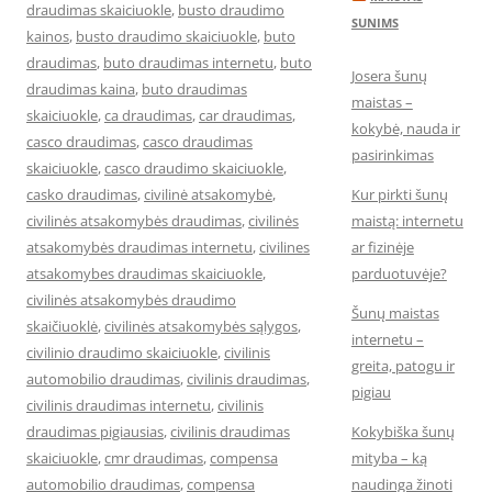
draudimas skaiciuokle
,
busto draudimo
SUNIMS
kainos
,
busto draudimo skaiciuokle
,
buto
draudimas
,
buto draudimas internetu
,
buto
Josera šunų
draudimas kaina
,
buto draudimas
maistas –
skaiciuokle
,
ca draudimas
,
car draudimas
,
kokybė, nauda ir
casco draudimas
,
casco draudimas
pasirinkimas
skaiciuokle
,
casco draudimo skaiciuokle
,
casko draudimas
,
civilinė atsakomybė
,
Kur pirkti šunų
civilinės atsakomybės draudimas
,
civilinės
maistą: internetu
atsakomybės draudimas internetu
,
civilines
ar fizinėje
atsakomybes draudimas skaiciuokle
,
parduotuvėje?
civilinės atsakomybės draudimo
Šunų maistas
skaičiuoklė
,
civilinės atsakomybės sąlygos
,
internetu –
civilinio draudimo skaiciuokle
,
civilinis
greita, patogu ir
automobilio draudimas
,
civilinis draudimas
,
pigiau
civilinis draudimas internetu
,
civilinis
draudimas pigiausias
,
civilinis draudimas
Kokybiška šunų
skaiciuokle
,
cmr draudimas
,
compensa
mityba – ką
automobilio draudimas
,
compensa
naudinga žinoti