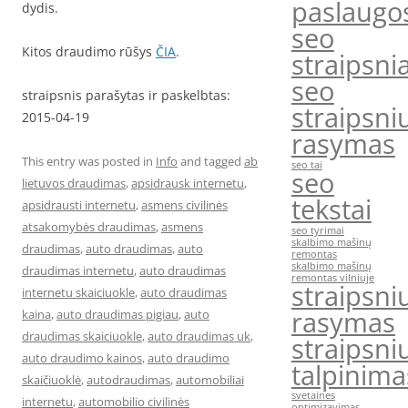
paslaugo
dydis.
seo
Kitos draudimo rūšys
ČIA
.
straipsnia
seo
straipsnis parašytas ir paskelbtas:
straipsni
2015-04-19
rasymas
This entry was posted in
Info
and tagged
ab
seo tai
seo
lietuvos draudimas
,
apsidrausk internetu
,
tekstai
apsidrausti internetu
,
asmens civilinės
atsakomybės draudimas
,
asmens
seo tyrimai
skalbimo mašinų
draudimas
,
auto draudimas
,
auto
remontas
skalbimo mašinų
draudimas internetu
,
auto draudimas
remontas vilniuje
straipsni
internetu skaiciuokle
,
auto draudimas
rasymas
kaina
,
auto draudimas pigiau
,
auto
draudimas skaiciuokle
,
auto draudimas uk
,
straipsni
auto draudimo kainos
,
auto draudimo
talpinima
skaičiuoklė
,
autodraudimas
,
automobiliai
svetaines
internetu
,
automobilio civilinės
optimizavimas