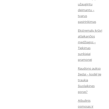
užaugintu
deimantu –
tvarus
pasirinkimas
Ekstremalų krūvį
atlaikančios
medžiagos –
Tiekimas
sunkiajai
pramonei
Raudono aukso
žiedai – kodėl jie
traukia
šiuolaikines
poras?
Atbulinis
osmosas ir