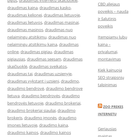
pigus
,
draudimas internetu skaiciuokle
,
CBD aliejaus
draudimas kaina
,
draudimas kasko
,
poveikis – nauda
draudimas kelionei
,
draudimas lietuvoje
,
ir šalutinis
draudimas lietuvos
,
draudimas masinai
,
poveikis
draudimas masinos
,
draudimas nuo
nelaimingų atsitikimų
,
draudimas nuo
Įtempiamų lubų
nelaimingų atsitikimų kaina
,
draudimas
kaina –
online
,
draudimas pigiau
,
draudimas
privalumai,
pigiausias
,
draudimas seesam
,
draudimas
montavimas
skaičiuoklė
,
draudimas sveikatos
,
Kiek kainuoja
draudimas tai
,
draudimas uzsienyje
,
SEO straipsnių
draudimas vykstant i uzsieni
,
draudimo
,
talpinimas
draudimo bendrovė
,
draudimo bendrove
lietuva
,
draudimo bendrovės
,
draudimo
bendrovės lietuvoje
,
draudimo brokeriai
,
ZOO PREKES
draudimo brokeriai siauliai
,
draudimo
INTERNETU
brokeris
,
draudimo įmonės
,
draudimo
imones lietuvoje
,
draudimo kaina
,
Geriausias
draudimo kainos
,
draudimo kainos
maistas