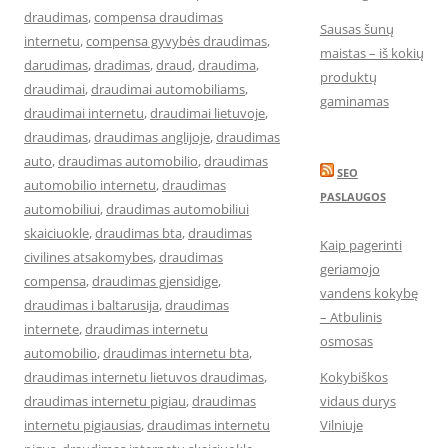
draudimas
,
compensa draudimas
Sausas šunų
internetu
,
compensa gyvybės draudimas
,
maistas – iš kokių
darudimas
,
dradimas
,
draud
,
draudima
,
produktų
draudimai
,
draudimai automobiliams
,
gaminamas
draudimai internetu
,
draudimai lietuvoje
,
draudimas
,
draudimas anglijoje
,
draudimas
auto
,
draudimas automobilio
,
draudimas
SEO
automobilio internetu
,
draudimas
PASLAUGOS
automobiliui
,
draudimas automobiliui
skaiciuokle
,
draudimas bta
,
draudimas
Kaip pagerinti
civilines atsakomybes
,
draudimas
geriamojo
compensa
,
draudimas gjensidige
,
vandens kokybę
draudimas i baltarusija
,
draudimas
– Atbulinis
internete
,
draudimas internetu
osmosas
automobilio
,
draudimas internetu bta
,
draudimas internetu lietuvos draudimas
,
Kokybiškos
draudimas internetu pigiau
,
draudimas
vidaus durys
internetu pigiausias
,
draudimas internetu
Vilniuje