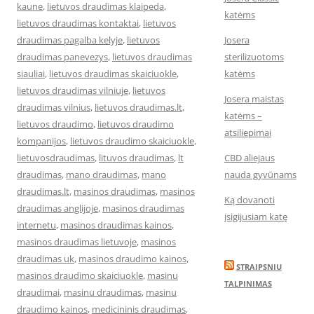
kaune
,
lietuvos draudimas klaipeda
,
katėms
lietuvos draudimas kontaktai
,
lietuvos
draudimas pagalba kelyje
,
lietuvos
Josera
draudimas panevezys
,
lietuvos draudimas
sterilizuotoms
siauliai
,
lietuvos draudimas skaiciuokle
,
katėms
lietuvos draudimas vilniuje
,
lietuvos
Josera maistas
draudimas vilnius
,
lietuvos draudimas.lt
,
katėms –
lietuvos draudimo
,
lietuvos draudimo
atsiliepimai
kompanijos
,
lietuvos draudimo skaiciuokle
,
lietuvosdraudimas
,
lituvos draudimas
,
lt
CBD aliejaus
draudimas
,
mano draudimas
,
mano
nauda gyvūnams
draudimas.lt
,
masinos draudimas
,
masinos
Ką dovanoti
draudimas anglijoje
,
masinos draudimas
įsigijusiam katę
internetu
,
masinos draudimas kainos
,
masinos draudimas lietuvoje
,
masinos
draudimas uk
,
masinos draudimo kainos
,
STRAIPSNIU
masinos draudimo skaiciuokle
,
masinu
TALPINIMAS
draudimai
,
masinu draudimas
,
masinu
draudimo kainos
,
medicininis draudimas
,