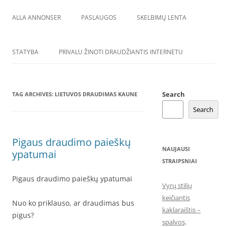
ALLA ANNONSER
PASLAUGOS
SKELBIMŲ LENTA
STATYBA
PRIVALU ŽINOTI DRAUDŽIANTIS INTERNETU
Search
TAG ARCHIVES:
LIETUVOS DRAUDIMAS KAUNE
Search
Pigaus draudimo paieškų
NAUJAUSI
ypatumai
STRAIPSNIAI
Pigaus draudimo paieškų ypatumai
Vyrų stilių
keičiantis
Nuo ko priklauso, ar draudimas bus
kaklaraištis –
pigus?
spalvos,