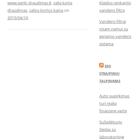
www.perlo draudimas.lt
,
zalia korta
Klaidos renkantis
draudimas
,
zalios kortos kaina
on
vandens filtrą
2015/04/19
.
Vandens filtrai
visam namui su
geriamo vandens
sistema
SEO
STRAIPSNIU
TALPINIMAS
Auto supirkimas
turi realią
finansinę vertę
Sužadėtuvių
žiedas su
laboratorijoje