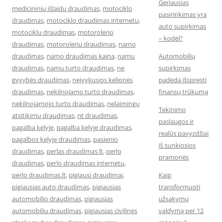
Geriausias
medicininių išlaidų draudimas
,
motociklo
pasirinkimas yra
draudimas
,
motociklo draudimas internetu
,
auto supirkimas
motociklu draudimas
,
motorolerio
– kodėl?
draudimas
,
motoroleriu draudimas
,
namo
draudimas
,
namo draudimas kaina
,
namu
Automobilių
draudimas
,
namu turto draudimas
,
ne
supirkimas
gyvybės draudimas
,
neįvykusios kelionės
padeda išspręsti
draudimas
,
nekilnojamo turto draudimas
,
finansų trūkumą
nekilnojamojo turto draudimas
,
nelaimingų
Tekinimo
atsitikimų draudimas
,
nt draudimas
,
paslaugos ir
pagalba kelyje
,
pagalba kelyje draudimas
,
realūs pavyzdžiai
pagalbos kelyje draudimas
,
pasienio
iš sunkiosios
draudimas
,
perlas draudimas lt
,
perlo
pramonės
draudimas
,
perlo draudimas internetu
,
perlo draudimas.lt
,
pigiausi draudimai
,
Kaip
pigiausias auto draudimas
,
pigiausias
transformuoti
automobilio draudimas
,
pigiausias
užsakymų
automobiliu draudimas
,
pigiausias civilines
valdymą per 12