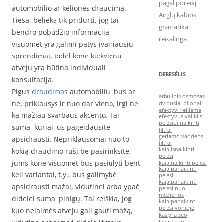
pagal poreikį
automobilio ar kelionės draudimą.
Anglų kalbos
Tiesa, belieka tik pridurti, jog tai –
gramatika
bendro pobūdžio informacija,
reikalinga
visuomet yra galimi patys įvairiausiu
sprendimai, todėl kone kiekvienu
atveju yra būtina individuali
DEBESĖLIS
konsultacija.
Pigus
draudimas
automobiliui bus ar
atbulinis osmosas
ne, priklausys ir nuo dar vieno, irgi ne
dvipusiai pilonai
efektyvi reklama
ką mažiau svarbaus akcento. Tai –
efektyvus valiklis
pelesiui naikinti
suma, kuriai jūs pageidausite
filtrai
geriamo vandens
apsidrausti. Nepriklausomai nuo to,
filtrai
kaip isnaikinti
kokią draudimo rūšį be pasirinksite,
pelesi
jums kone visuomet bus pasiūlyti bent
kaip naikinti pelesi
kaip panaikinti
keli variantai, t.y., bus galimybė
pelesi
kaip panaikinti
apsidrausti mažai, vidutinei arba ypač
pelesi nuo
medienos
didelei sumai pinigų. Tai reiškia, jog
kaip panaikinti
pelesi vonioje
kuo nelaimės atveju gali gauti mažą,
kas yra seo
led reklama