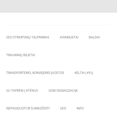
Skip
to
SEO straipsnių talpinimas
content
SEO straipsniu talpinimas, atgalines nuorodos, backlinkai,
SEO STRAIPSNIŲ TALPINIMAS
AVIABILIETAI
BALDAI
TRAUKINIŲ BILIETAI
TRANSPORTERIO, KONVEJERIO JUOSTOS
KELTAI Į KYLĮ
SU TAPKĖM Į ATĖNUS
GSM SIGNALIZACIJA
NEPASIDUOTI IR SUMEDŽIOTI
SEO
INFO