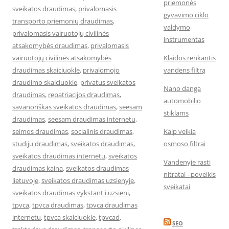
priemonės
sveikatos draudimas
,
privalomasis
gyvavimo ciklo
transporto priemonių draudimas
,
valdymo
privalomasis vairuotojų civilinės
instrumentas
atsakomybės draudimas
,
privalomasis
vairuotojų civilinės atsakomybės
Klaidos renkantis
draudimas skaiciuokle
,
privalomojo
vandens filtrą
draudimo skaiciuokle
,
privatus sveikatos
Nano danga
draudimas
,
repatriacijos draudimas
,
automobilio
savanoriškas sveikatos draudimas
,
seesam
stiklams
draudimas
,
seesam draudimas internetu
,
seimos draudimas
,
socialinis draudimas
,
Kaip veikia
studiju draudimas
,
sveikatos draudimas
,
osmoso filtrai
sveikatos draudimas internetu
,
sveikatos
Vandenyje rasti
draudimas kaina
,
sveikatos draudimas
nitratai - poveikis
lietuvoje
,
sveikatos draudimas uzsienyje
,
sveikatai
sveikatos draudimas vykstant i uzsieni
,
tpvca
,
tpvca draudimas
,
tpvca draudimas
internetu
,
tpvca skaiciuokle
,
tpvcad
,
SEO