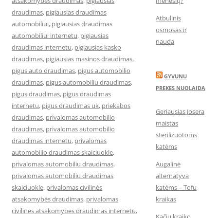
atsakomybes draudimas
,
pigiausias
mėnesių?
draudimas
,
pigiausias draudimas
Atbulinis
automobiliui
,
pigiausias draudimas
osmosas ir
automobiliui internetu
,
pigiausias
nauda
draudimas internetu
,
pigiausias kasko
draudimas
,
pigiausias masinos draudimas
,
pigus auto draudimas
,
pigus automobilio
GYVUNU
draudimas
,
pigus automobiliu draudimas
,
PREKES NUOLAIDA
pigus draudimas
,
pigus draudimas
internetu
,
pigus draudimas uk
,
priekabos
Geriausias Josera
draudimas
,
privalomas automobilio
maistas
draudimas
,
privalomas automobilio
sterilizuotoms
draudimas internetu
,
privalomas
katėms
automobilio draudimas skaiciuokle
,
privalomas automobiliu draudimas
,
Augalinė
privalomas automobiliu draudimas
alternatyva
skaiciuokle
,
privalomas civilinės
katėms – Tofu
atsakomybės draudimas
,
privalomas
kraikas
civilines atsakomybes draudimas internetu
,
Kačių kraiko