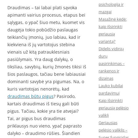
psichologija ir
Draudimas – tai labai plati sąvoka
mazgai
apimanti vairius procesus, etapus bei
Masažinė kėdė:
sąlygas, o ypač šiuo metu, kuomet vis
kaip išsirinkti
daugėja tokio pobūdžio paslaugas
geriausią
teikiančių įmonių, juo labiau, kad ir
variantą?
kiekviena iš jų vartotojus stebina
Didelis vidinių
vienais už kitą patrauklesniais
durų
pasiūlymais. Yra daug dalykų, o
pasirinkimas –
tiksliau, savybių, kurių žmonės tikisi iš
rankenos ir
šios paslaugos, tačiau bene labiausiai
dizainas
dominanti savybė yra pigumas. Na, o
Lauko kubilai
kuris vartotojas nenorėtų, kad
pardavimui
draudimas būtų pigus
? Pasirodo,
Kaip išsirinkti
kartais draudimas iš tiesų gali būti
geriausią pelėsio
pigus. Tačiau, kokie yra tie atvejai?
valiklį
Tai, ar pigus bus draudimas
Geriausias
priklausys nuo vieno, ypač paprasto
pelėsio valiklis –
dalyko – draudimo rūšies. Šiandien
Super fungicidas