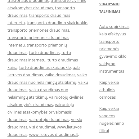
traktoriaus draudimas
,
transporto civilines
STRAIPSNIU
atsakomybes draudimas
,
transporto
TALPINIMAS
draudimas
,
transporto draudimas
internetu
,
transporto draudimo skaiciuokle
,
Auto supirkimas
transporto priemones draudimas
,
kaip efektyvus
transporto priemones draudimas
transporto
internetu
,
transporto priemonių
priemonės
draudimas
,
turto draudimas
,
turto
gyvavimo ciklo
draudimas internetu
,
turto draudimas
valdymo
kaina
,
turto draudimas skaiciuokle
,
uab
instrumentas
lietuvos draudimas
,
vaiko draudimas
,
vaiko
draudimas nuo nelaimingų atsitikimų
,
vaiku
Kaip veikia
draudimas
,
vaikų draudimas nuo
atbulinis
nelaimingų atsitikimų
,
vairuotojų civilinės
osmosas
atsakomybės draudimas
,
vairuotojų
Kaip veikia
civilinės atsakomybės privalomasis
vandens
draudimas
,
vairuotoju draudimas
,
verslo
nugeležinimo
draudimas
,
visi draudimai
,
www.lietuvos
filtrai
draudimas
,
www.lietuvos draudimas.lt
,