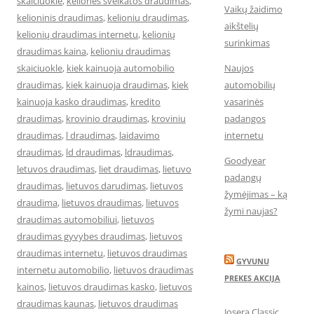
skaiciuokle
,
keliones sveikatos draudimas
,
Vaikų žaidimo
kelioninis draudimas
,
kelioniu draudimas
,
aikštelių
kelionių draudimas internetu
,
kelionių
surinkimas
draudimas kaina
,
kelioniu draudimas
skaiciuokle
,
kiek kainuoja automobilio
Naujos
draudimas
,
kiek kainuoja draudimas
,
kiek
automobilių
kainuoja kasko draudimas
,
kredito
vasarinės
draudimas
,
krovinio draudimas
,
kroviniu
padangos
draudimas
,
l draudimas
,
laidavimo
internetu
draudimas
,
ld draudimas
,
ldraudimas
,
Goodyear
letuvos draudimas
,
liet draudimas
,
lietuvo
padangų
draudimas
,
lietuvos darudimas
,
lietuvos
žymėjimas – ką
draudima
,
lietuvos draudimas
,
lietuvos
žymi naujas?
draudimas automobiliui
,
lietuvos
draudimas gyvybes draudimas
,
lietuvos
draudimas internetu
,
lietuvos draudimas
GYVUNU
internetu automobilio
,
lietuvos draudimas
PREKES AKCIJA
kainos
,
lietuvos draudimas kasko
,
lietuvos
draudimas kaunas
,
lietuvos draudimas
Josera Classic