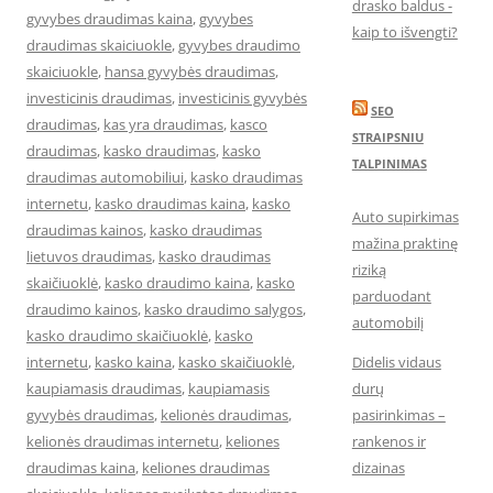
drasko baldus -
gyvybes draudimas kaina
,
gyvybes
kaip to išvengti?
draudimas skaiciuokle
,
gyvybes draudimo
skaiciuokle
,
hansa gyvybės draudimas
,
investicinis draudimas
,
investicinis gyvybės
SEO
draudimas
,
kas yra draudimas
,
kasco
STRAIPSNIU
draudimas
,
kasko draudimas
,
kasko
TALPINIMAS
draudimas automobiliui
,
kasko draudimas
internetu
,
kasko draudimas kaina
,
kasko
Auto supirkimas
draudimas kainos
,
kasko draudimas
mažina praktinę
lietuvos draudimas
,
kasko draudimas
riziką
skaičiuoklė
,
kasko draudimo kaina
,
kasko
parduodant
draudimo kainos
,
kasko draudimo salygos
,
automobilį
kasko draudimo skaičiuoklė
,
kasko
internetu
,
kasko kaina
,
kasko skaičiuoklė
,
Didelis vidaus
kaupiamasis draudimas
,
kaupiamasis
durų
gyvybės draudimas
,
kelionės draudimas
,
pasirinkimas –
kelionės draudimas internetu
,
keliones
rankenos ir
draudimas kaina
,
keliones draudimas
dizainas