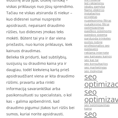
vidutinę arba ypač didelę išmoką –
led reklaminiu
viskas priklausys nuo jūsų sprendimo.
iskabu gamyba
Namo elektros
Tačiau ne viskas atsiranda iš niekur –
instaliacijos
projektas
kuo didesnei sumai nuspręsite
nugelezinimo filtras
nukalkinimo filtrai
apsidrausti, nepaisant draudimo
optimizavimas
rūšies, tuo didesnes įmokas teks
paieškos sistemoms
paieskos sistema
mokėti. Būtent tai yra ir dar viena
parduoda trinkeles
poilsis nidoje
priežastis, nuo kurios priklausys, kiek
profesionalios seo
paslaugos
kainuos draudimas.
reklama internete
Belieka tik pridurti, kad subtilybių,
seo kaina
seo kainos
seo kas tai
susijusių su draudimo kaina yra ir
seo konsultacijos
seo marketingas
daugiau, todėl kiekvieną kartą prieš
seo mokymai
seo
apsidraudžiant viena ar kita draudimo
optimizac
rūšimi, pravartu arba rinkti
informaciją savarankiškai arba
seo
pasikonsultuoti su specialistais, o kol
optimiza
kas – galima apibendrinti, kad
seo optimizavimas
draudimo pigumui įtakos turi rūšis bei
kaina
seo
sumos, kuriai norite apsidrausti,