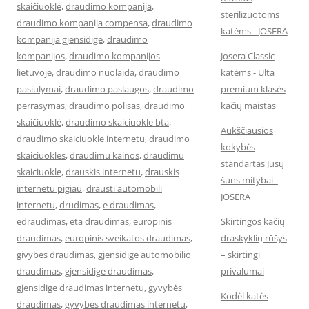
skaičiuoklė
,
draudimo kompanija
,
sterilizuotoms
draudimo kompanija compensa
,
draudimo
katėms - JOSERA
kompanija gjensidige
,
draudimo
kompanijos
,
draudimo kompanijos
Josera Classic
lietuvoje
,
draudimo nuolaida
,
draudimo
katėms - Ulta
pasiulymai
,
draudimo paslaugos
,
draudimo
premium klasės
perrasymas
,
draudimo polisas
,
draudimo
kačių maistas
skaičiuoklė
,
draudimo skaiciuokle bta
,
Aukščiausios
draudimo skaiciuokle internetu
,
draudimo
kokybės
skaiciuokles
,
draudimu kainos
,
draudimu
standartas Jūsų
skaiciuokle
,
drauskis internetu
,
drauskis
šuns mitybai -
internetu pigiau
,
drausti automobili
JOSERA
internetu
,
drudimas
,
e draudimas
,
edraudimas
,
eta draudimas
,
europinis
Skirtingos kačių
draudimas
,
europinis sveikatos draudimas
,
draskyklių rūšys
givybes draudimas
,
gjensidige automobilio
– skirtingi
draudimas
,
gjensidige draudimas
,
privalumai
gjensidige draudimas internetu
,
gyvybės
Kodėl katės
draudimas
,
gyvybes draudimas internetu
,