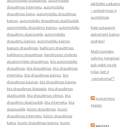
automobilių draudimas
,
automobilių
aikštelės vaikams
draudimas internetu
,
automobiliu
– pristatymas ir
draudimas kaina
,
automobiliu draudimas
surinkimas
kainos
,
automobilių draudimas skaičiuoklė
,
automobiliu draudimo kainos
,
automobiliu
Kaip sutaupyti
draudimo skaiciuokle
,
automobiliu
aptveriant kaimo
draudimu kainos
,
automobilių kainos
,
sodybą?
bagazo draudimas
,
balticum draudimas
,
Maži nuotekų
baltikums draudimas
,
bendrosios civilinės
valymo įrenginiai
atsakomybės draudimas
,
bta automobilio
gali veikti ne tik
draudimas
,
bta draudimas
,
bta draudimas
tyliai, bet ir
internetu
,
bta draudimas kainos
,
bta
„nematomai‘‘?
draudimas kaunas
,
bta draudimas kaune
,
bta draudimas klaipeda
,
bta draudimas
skaičiuoklė
,
bta draudimas vilnius
,
bta
AUGINTINIU
draudimo skaiciuokle
,
bta internetu
,
bta
PREKES
skaiciuokle
,
būsto draudimas
,
busto
draudimas internetu
,
būsto draudimas
kaina
,
busto draudimas kainos
,
busto
MAISTAS