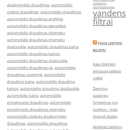
svetainiu
atsakomybės draudimas
,
automobilio
optimizavimas
vandens
civilinis draudimas
,
automobilio draudimas
,
filtrai
automobilio draudimas anglijoje
,
automobilio draudimas gjensidige
,
automobilio draudimas internetu
,
automobilio draudimas internetu
PIGUS LEKTUVU
skaiciuokle
,
automobilio draudimas kaina
,
BILIETAI
automobilio draudimas kainos
,
automobilio draudimas skaiciuokle
,
Kaip išsirinkti
automobilio draudimas uk
,
automobilio
geriausią pelėsio
draudimas uzsienyje
,
automobilio
valiklį
draudimo kaina
,
automobilio draudimo
kainos
,
automobilio draudimo skaičiuoklė
,
Žieminių
automobilio kaina
,
automobilio
padangų
privalomasis draudimas
,
automobilio
žymėjimas yra
privalomasis draudimas internetu
,
svarbus – kaip
automobilių civilinės atsakomybės
išvengti klaidų
draudimas
,
automobiliu draudimai
,
Medinės žaidimų