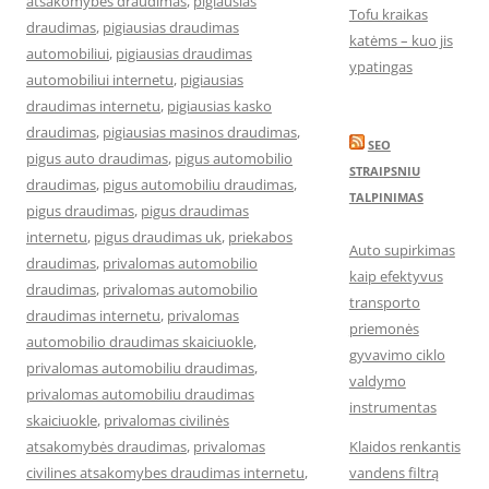
atsakomybes draudimas
,
pigiausias
Tofu kraikas
draudimas
,
pigiausias draudimas
katėms – kuo jis
automobiliui
,
pigiausias draudimas
ypatingas
automobiliui internetu
,
pigiausias
draudimas internetu
,
pigiausias kasko
draudimas
,
pigiausias masinos draudimas
,
SEO
pigus auto draudimas
,
pigus automobilio
STRAIPSNIU
draudimas
,
pigus automobiliu draudimas
,
TALPINIMAS
pigus draudimas
,
pigus draudimas
internetu
,
pigus draudimas uk
,
priekabos
Auto supirkimas
draudimas
,
privalomas automobilio
kaip efektyvus
draudimas
,
privalomas automobilio
transporto
draudimas internetu
,
privalomas
priemonės
automobilio draudimas skaiciuokle
,
gyvavimo ciklo
privalomas automobiliu draudimas
,
valdymo
privalomas automobiliu draudimas
instrumentas
skaiciuokle
,
privalomas civilinės
atsakomybės draudimas
,
privalomas
Klaidos renkantis
civilines atsakomybes draudimas internetu
,
vandens filtrą