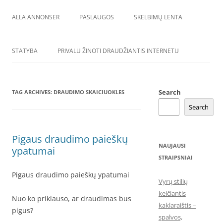
ALLA ANNONSER
PASLAUGOS
SKELBIMŲ LENTA
STATYBA
PRIVALU ŽINOTI DRAUDŽIANTIS INTERNETU
Search
TAG ARCHIVES:
DRAUDIMO SKAICIUOKLES
Search
Pigaus draudimo paieškų
NAUJAUSI
ypatumai
STRAIPSNIAI
Pigaus draudimo paieškų ypatumai
Vyrų stilių
keičiantis
Nuo ko priklauso, ar draudimas bus
kaklaraištis –
pigus?
spalvos,