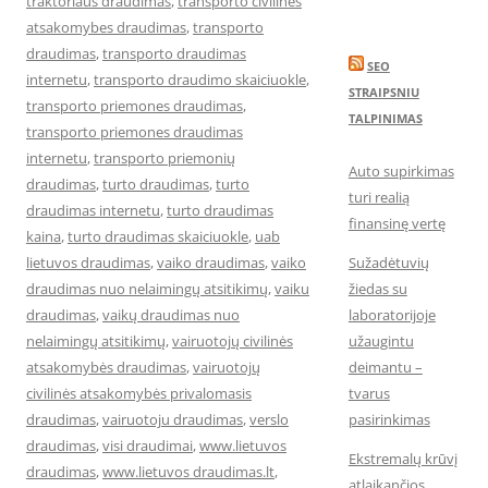
traktoriaus draudimas
,
transporto civilines
atsakomybes draudimas
,
transporto
draudimas
,
transporto draudimas
SEO
internetu
,
transporto draudimo skaiciuokle
,
STRAIPSNIU
transporto priemones draudimas
,
TALPINIMAS
transporto priemones draudimas
internetu
,
transporto priemonių
Auto supirkimas
draudimas
,
turto draudimas
,
turto
turi realią
draudimas internetu
,
turto draudimas
finansinę vertę
kaina
,
turto draudimas skaiciuokle
,
uab
lietuvos draudimas
,
vaiko draudimas
,
vaiko
Sužadėtuvių
draudimas nuo nelaimingų atsitikimų
,
vaiku
žiedas su
draudimas
,
vaikų draudimas nuo
laboratorijoje
nelaimingų atsitikimų
,
vairuotojų civilinės
užaugintu
atsakomybės draudimas
,
vairuotojų
deimantu –
civilinės atsakomybės privalomasis
tvarus
draudimas
,
vairuotoju draudimas
,
verslo
pasirinkimas
draudimas
,
visi draudimai
,
www.lietuvos
Ekstremalų krūvį
draudimas
,
www.lietuvos draudimas.lt
,
atlaikančios