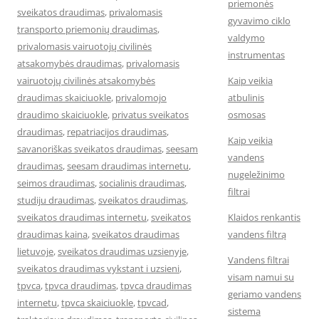
priemonės
sveikatos draudimas
,
privalomasis
gyvavimo ciklo
transporto priemonių draudimas
,
valdymo
privalomasis vairuotojų civilinės
instrumentas
atsakomybės draudimas
,
privalomasis
vairuotojų civilinės atsakomybės
Kaip veikia
draudimas skaiciuokle
,
privalomojo
atbulinis
draudimo skaiciuokle
,
privatus sveikatos
osmosas
draudimas
,
repatriacijos draudimas
,
Kaip veikia
savanoriškas sveikatos draudimas
,
seesam
vandens
draudimas
,
seesam draudimas internetu
,
nugeležinimo
seimos draudimas
,
socialinis draudimas
,
filtrai
studiju draudimas
,
sveikatos draudimas
,
sveikatos draudimas internetu
,
sveikatos
Klaidos renkantis
draudimas kaina
,
sveikatos draudimas
vandens filtrą
lietuvoje
,
sveikatos draudimas uzsienyje
,
Vandens filtrai
sveikatos draudimas vykstant i uzsieni
,
visam namui su
tpvca
,
tpvca draudimas
,
tpvca draudimas
geriamo vandens
internetu
,
tpvca skaiciuokle
,
tpvcad
,
sistema