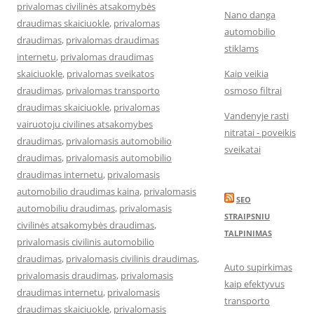
privalomas civilinės atsakomybės
Nano danga
draudimas skaiciuokle
,
privalomas
automobilio
draudimas
,
privalomas draudimas
stiklams
internetu
,
privalomas draudimas
skaiciuokle
,
privalomas sveikatos
Kaip veikia
draudimas
,
privalomas transporto
osmoso filtrai
draudimas skaiciuokle
,
privalomas
Vandenyje rasti
vairuotoju civilines atsakomybes
nitratai - poveikis
draudimas
,
privalomasis automobilio
sveikatai
draudimas
,
privalomasis automobilio
draudimas internetu
,
privalomasis
automobilio draudimas kaina
,
privalomasis
SEO
automobiliu draudimas
,
privalomasis
STRAIPSNIU
civilinės atsakomybės draudimas
,
TALPINIMAS
privalomasis civilinis automobilio
draudimas
,
privalomasis civilinis draudimas
,
Auto supirkimas
privalomasis draudimas
,
privalomasis
kaip efektyvus
draudimas internetu
,
privalomasis
transporto
draudimas skaiciuokle
,
privalomasis