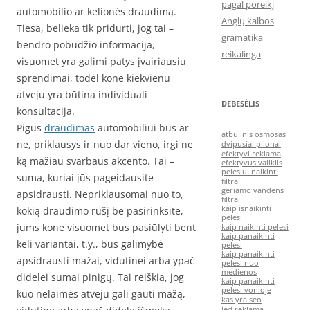
pagal poreikį
automobilio ar kelionės draudimą.
Anglų kalbos
Tiesa, belieka tik pridurti, jog tai –
gramatika
bendro pobūdžio informacija,
reikalinga
visuomet yra galimi patys įvairiausiu
sprendimai, todėl kone kiekvienu
atveju yra būtina individuali
DEBESĖLIS
konsultacija.
Pigus
draudimas
automobiliui bus ar
atbulinis osmosas
ne, priklausys ir nuo dar vieno, irgi ne
dvipusiai pilonai
efektyvi reklama
ką mažiau svarbaus akcento. Tai –
efektyvus valiklis
pelesiui naikinti
suma, kuriai jūs pageidausite
filtrai
geriamo vandens
apsidrausti. Nepriklausomai nuo to,
filtrai
kaip isnaikinti
kokią draudimo rūšį be pasirinksite,
pelesi
jums kone visuomet bus pasiūlyti bent
kaip naikinti pelesi
kaip panaikinti
keli variantai, t.y., bus galimybė
pelesi
kaip panaikinti
apsidrausti mažai, vidutinei arba ypač
pelesi nuo
medienos
didelei sumai pinigų. Tai reiškia, jog
kaip panaikinti
pelesi vonioje
kuo nelaimės atveju gali gauti mažą,
kas yra seo
led reklama