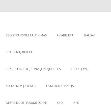
Skip
to
SEO straipsnių talpinimas
content
SEO straipsniu talpinimas, atgalines nuorodos, backlinkai,
SEO STRAIPSNIŲ TALPINIMAS
AVIABILIETAI
BALDAI
TRAUKINIŲ BILIETAI
TRANSPORTERIO, KONVEJERIO JUOSTOS
KELTAI Į KYLĮ
SU TAPKĖM Į ATĖNUS
GSM SIGNALIZACIJA
NEPASIDUOTI IR SUMEDŽIOTI
SEO
INFO