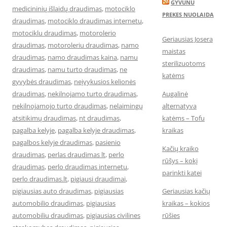
GYVUNU
medicininių išlaidų draudimas
,
motociklo
PREKES NUOLAIDA
draudimas
,
motociklo draudimas internetu
,
motociklu draudimas
,
motorolerio
Geriausias Josera
draudimas
,
motoroleriu draudimas
,
namo
maistas
draudimas
,
namo draudimas kaina
,
namu
sterilizuotoms
draudimas
,
namu turto draudimas
,
ne
katėms
gyvybės draudimas
,
neįvykusios kelionės
draudimas
,
nekilnojamo turto draudimas
,
Augalinė
nekilnojamojo turto draudimas
,
nelaimingų
alternatyva
atsitikimų draudimas
,
nt draudimas
,
katėms – Tofu
pagalba kelyje
,
pagalba kelyje draudimas
,
kraikas
pagalbos kelyje draudimas
,
pasienio
Kačių kraiko
draudimas
,
perlas draudimas lt
,
perlo
rūšys – kokį
draudimas
,
perlo draudimas internetu
,
parinkti katei
perlo draudimas.lt
,
pigiausi draudimai
,
pigiausias auto draudimas
,
pigiausias
Geriausias kačių
automobilio draudimas
,
pigiausias
kraikas – kokios
automobiliu draudimas
,
pigiausias civilines
rūšies