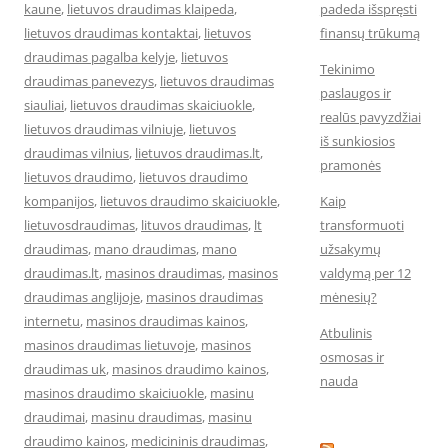
kaune
,
lietuvos draudimas klaipeda
,
padeda išspręsti
lietuvos draudimas kontaktai
,
lietuvos
finansų trūkumą
draudimas pagalba kelyje
,
lietuvos
Tekinimo
draudimas panevezys
,
lietuvos draudimas
paslaugos ir
siauliai
,
lietuvos draudimas skaiciuokle
,
realūs pavyzdžiai
lietuvos draudimas vilniuje
,
lietuvos
iš sunkiosios
draudimas vilnius
,
lietuvos draudimas.lt
,
pramonės
lietuvos draudimo
,
lietuvos draudimo
kompanijos
,
lietuvos draudimo skaiciuokle
,
Kaip
lietuvosdraudimas
,
lituvos draudimas
,
lt
transformuoti
draudimas
,
mano draudimas
,
mano
užsakymų
draudimas.lt
,
masinos draudimas
,
masinos
valdymą per 12
draudimas anglijoje
,
masinos draudimas
mėnesių?
internetu
,
masinos draudimas kainos
,
Atbulinis
masinos draudimas lietuvoje
,
masinos
osmosas ir
draudimas uk
,
masinos draudimo kainos
,
nauda
masinos draudimo skaiciuokle
,
masinu
draudimai
,
masinu draudimas
,
masinu
draudimo kainos
,
medicininis draudimas
,