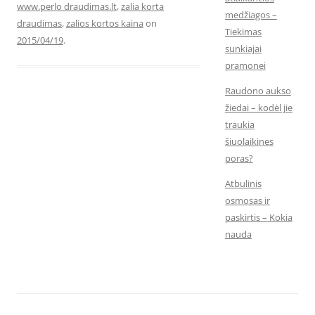
www.perlo draudimas.lt
,
zalia korta
medžiagos –
draudimas
,
zalios kortos kaina
on
Tiekimas
2015/04/19
.
sunkiajai
pramonei
Raudono aukso
žiedai – kodėl jie
traukia
šiuolaikines
poras?
Atbulinis
osmosas ir
paskirtis – Kokia
nauda