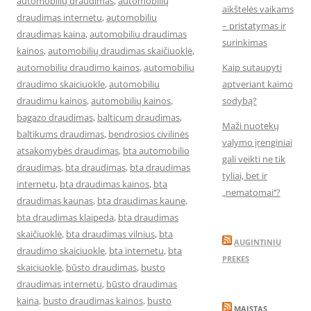
automobilių draudimas
,
automobilių
aikštelės vaikams
draudimas internetu
,
automobiliu
– pristatymas ir
draudimas kaina
,
automobiliu draudimas
surinkimas
kainos
,
automobilių draudimas skaičiuoklė
,
automobiliu draudimo kainos
,
automobiliu
Kaip sutaupyti
draudimo skaiciuokle
,
automobiliu
aptveriant kaimo
draudimu kainos
,
automobilių kainos
,
sodybą?
bagazo draudimas
,
balticum draudimas
,
Maži nuotekų
baltikums draudimas
,
bendrosios civilinės
valymo įrenginiai
atsakomybės draudimas
,
bta automobilio
gali veikti ne tik
draudimas
,
bta draudimas
,
bta draudimas
tyliai, bet ir
internetu
,
bta draudimas kainos
,
bta
„nematomai‘‘?
draudimas kaunas
,
bta draudimas kaune
,
bta draudimas klaipeda
,
bta draudimas
skaičiuoklė
,
bta draudimas vilnius
,
bta
AUGINTINIU
draudimo skaiciuokle
,
bta internetu
,
bta
PREKES
skaiciuokle
,
būsto draudimas
,
busto
draudimas internetu
,
būsto draudimas
kaina
,
busto draudimas kainos
,
busto
MAISTAS