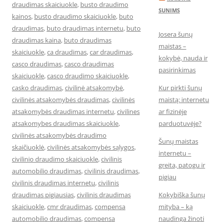
draudimas skaiciuokle
,
busto draudimo
SUNIMS
kainos
,
busto draudimo skaiciuokle
,
buto
draudimas
,
buto draudimas internetu
,
buto
Josera šunų
draudimas kaina
,
buto draudimas
maistas –
skaiciuokle
,
ca draudimas
,
car draudimas
,
kokybė, nauda ir
casco draudimas
,
casco draudimas
pasirinkimas
skaiciuokle
,
casco draudimo skaiciuokle
,
casko draudimas
,
civilinė atsakomybė
,
Kur pirkti šunų
civilinės atsakomybės draudimas
,
civilinės
maistą: internetu
atsakomybės draudimas internetu
,
civilines
ar fizinėje
atsakomybes draudimas skaiciuokle
,
parduotuvėje?
civilinės atsakomybės draudimo
Šunų maistas
skaičiuoklė
,
civilinės atsakomybės sąlygos
,
internetu –
civilinio draudimo skaiciuokle
,
civilinis
greita, patogu ir
automobilio draudimas
,
civilinis draudimas
,
pigiau
civilinis draudimas internetu
,
civilinis
draudimas pigiausias
,
civilinis draudimas
Kokybiška šunų
skaiciuokle
,
cmr draudimas
,
compensa
mityba – ką
automobilio draudimas
,
compensa
naudinga žinoti