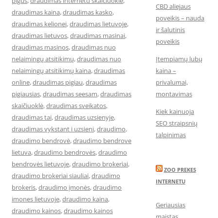
pigus
,
draudimas internetu skaiciuokle
,
CBD aliejaus
draudimas kaina
,
draudimas kasko
,
poveikis – nauda
draudimas kelionei
,
draudimas lietuvoje
,
ir šalutinis
draudimas lietuvos
,
draudimas masinai
,
poveikis
draudimas masinos
,
draudimas nuo
nelaimingų atsitikimų
,
draudimas nuo
Įtempiamų lubų
nelaimingų atsitikimų kaina
,
draudimas
kaina –
online
,
draudimas pigiau
,
draudimas
privalumai,
pigiausias
,
draudimas seesam
,
draudimas
montavimas
skaičiuoklė
,
draudimas sveikatos
,
Kiek kainuoja
draudimas tai
,
draudimas uzsienyje
,
SEO straipsnių
draudimas vykstant i uzsieni
,
draudimo
,
talpinimas
draudimo bendrovė
,
draudimo bendrove
lietuva
,
draudimo bendrovės
,
draudimo
bendrovės lietuvoje
,
draudimo brokeriai
,
ZOO PREKES
draudimo brokeriai siauliai
,
draudimo
INTERNETU
brokeris
,
draudimo įmonės
,
draudimo
imones lietuvoje
,
draudimo kaina
,
Geriausias
draudimo kainos
,
draudimo kainos
maistas