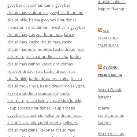
drasko baldus -
gyvybes draudimas kaina
,
gyvybes
kaip to išvengti?
draudimas skaiciuokle
,
gyvybes draudimo
skaiciuokle
,
hansa gyvybės draudimas
,
investicinis draudimas
,
investicinis gyvybės
SEO
draudimas
,
kas yra draudimas
,
kasco
STRAIPSNIU
draudimas
,
kasko draudimas
,
kasko
TALPINIMAS
draudimas automobiliui
,
kasko draudimas
internetu
,
kasko draudimas kaina
,
kasko
draudimas kainos
,
kasko draudimas
GYVUNU
lietuvos draudimas
,
kasko draudimas
PREKES AKCIJA
skaičiuoklė
,
kasko draudimo kaina
,
kasko
draudimo kainos
,
kasko draudimo salygos
,
Josera Classic
kasko draudimo skaičiuoklė
,
kasko
katėms
internetu
,
kasko kaina
,
kasko skaičiuoklė
,
kaupiamasis draudimas
,
kaupiamasis
Josera
gyvybės draudimas
,
kelionės draudimas
,
sterilizuotoms
kelionės draudimas internetu
,
keliones
katėms
draudimas kaina
,
keliones draudimas
Josera maistas