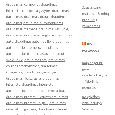
draudimas
,
compensa draudimas
Sausas šunų
internetu
,
compensa gyvybės draudimas
,
maistas – iš kokių
darudimas
,
dradimas
,
draud
,
draudima
,
produktų
draudimai
,
draudimai automobiliams
,
gaminamas
draudimai internetu
,
draudimai lietuvoje
,
draudimas
,
draudimas anglijoje
,
draudimas
auto
,
draudimas automobilio
,
draudimas
SEO
automobilio internetu
,
draudimas
PASLAUGOS
automobiliui
,
draudimas automobiliui
skaiciuokle
,
draudimas bta
,
draudimas
Kaip pagerinti
civilines atsakomybes
,
draudimas
geriamojo
compensa
,
draudimas gjensidige
,
vandens kokybę
draudimas i baltarusija
,
draudimas
– Atbulinis
internete
,
draudimas internetu
osmosas
automobilio
,
draudimas internetu bta
,
draudimas internetu lietuvos draudimas
,
Kokybiškos
draudimas internetu pigiau
,
draudimas
vidaus durys
internetu pigiausias
,
draudimas internetu
Vilniuje