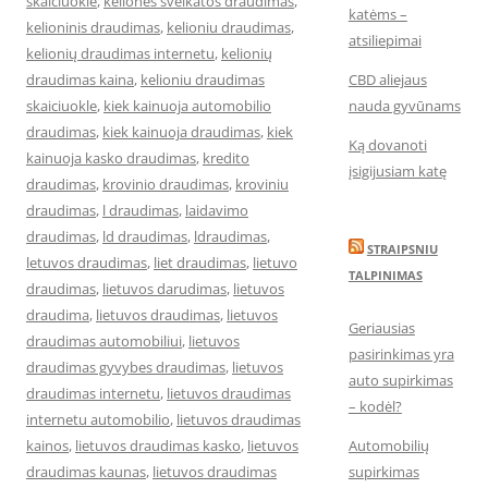
skaiciuokle
,
keliones sveikatos draudimas
,
katėms –
kelioninis draudimas
,
kelioniu draudimas
,
atsiliepimai
kelionių draudimas internetu
,
kelionių
draudimas kaina
,
kelioniu draudimas
CBD aliejaus
skaiciuokle
,
kiek kainuoja automobilio
nauda gyvūnams
draudimas
,
kiek kainuoja draudimas
,
kiek
Ką dovanoti
kainuoja kasko draudimas
,
kredito
įsigijusiam katę
draudimas
,
krovinio draudimas
,
kroviniu
draudimas
,
l draudimas
,
laidavimo
draudimas
,
ld draudimas
,
ldraudimas
,
STRAIPSNIU
letuvos draudimas
,
liet draudimas
,
lietuvo
TALPINIMAS
draudimas
,
lietuvos darudimas
,
lietuvos
draudima
,
lietuvos draudimas
,
lietuvos
Geriausias
draudimas automobiliui
,
lietuvos
pasirinkimas yra
draudimas gyvybes draudimas
,
lietuvos
auto supirkimas
draudimas internetu
,
lietuvos draudimas
– kodėl?
internetu automobilio
,
lietuvos draudimas
kainos
,
lietuvos draudimas kasko
,
lietuvos
Automobilių
draudimas kaunas
,
lietuvos draudimas
supirkimas