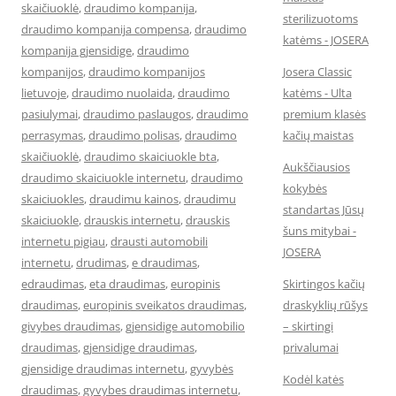
skaičiuoklė
,
draudimo kompanija
,
sterilizuotoms
draudimo kompanija compensa
,
draudimo
katėms - JOSERA
kompanija gjensidige
,
draudimo
kompanijos
,
draudimo kompanijos
Josera Classic
lietuvoje
,
draudimo nuolaida
,
draudimo
katėms - Ulta
pasiulymai
,
draudimo paslaugos
,
draudimo
premium klasės
perrasymas
,
draudimo polisas
,
draudimo
kačių maistas
skaičiuoklė
,
draudimo skaiciuokle bta
,
Aukščiausios
draudimo skaiciuokle internetu
,
draudimo
kokybės
skaiciuokles
,
draudimu kainos
,
draudimu
standartas Jūsų
skaiciuokle
,
drauskis internetu
,
drauskis
šuns mitybai -
internetu pigiau
,
drausti automobili
JOSERA
internetu
,
drudimas
,
e draudimas
,
edraudimas
,
eta draudimas
,
europinis
Skirtingos kačių
draudimas
,
europinis sveikatos draudimas
,
draskyklių rūšys
givybes draudimas
,
gjensidige automobilio
– skirtingi
draudimas
,
gjensidige draudimas
,
privalumai
gjensidige draudimas internetu
,
gyvybės
Kodėl katės
draudimas
,
gyvybes draudimas internetu
,