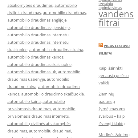
svetainiu
atsakomybės draudimas
,
automobilio
optimizavimas
vandens
civilinis draudimas
,
automobilio draudimas
,
filtrai
automobilio draudimas anglijoje
,
automobilio draudimas gjensidige
,
automobilio draudimas internetu
,
automobilio draudimas internetu
PIGUS LEKTUVU
skaiciuokle
,
automobilio draudimas kaina
,
BILIETAI
automobilio draudimas kainos
,
automobilio draudimas skaiciuokle
,
Kaip išsirinkti
automobilio draudimas uk
,
automobilio
geriausią pelėsio
draudimas uzsienyje
,
automobilio
valiklį
draudimo kaina
,
automobilio draudimo
kainos
,
automobilio draudimo skaičiuoklė
,
Žieminių
automobilio kaina
,
automobilio
padangų
privalomasis draudimas
,
automobilio
žymėjimas yra
privalomasis draudimas internetu
,
svarbus – kaip
automobilių civilinės atsakomybės
išvengti klaidų
draudimas
,
automobiliu draudimai
,
Medinės žaidimų