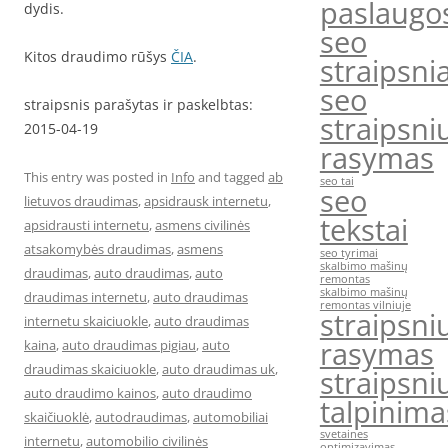
paslaugo
dydis.
seo
Kitos draudimo rūšys
ČIA
.
straipsnia
seo
straipsnis parašytas ir paskelbtas:
straipsni
2015-04-19
rasymas
This entry was posted in
Info
and tagged
ab
seo tai
seo
lietuvos draudimas
,
apsidrausk internetu
,
tekstai
apsidrausti internetu
,
asmens civilinės
atsakomybės draudimas
,
asmens
seo tyrimai
skalbimo mašinų
draudimas
,
auto draudimas
,
auto
remontas
skalbimo mašinų
draudimas internetu
,
auto draudimas
remontas vilniuje
straipsni
internetu skaiciuokle
,
auto draudimas
rasymas
kaina
,
auto draudimas pigiau
,
auto
draudimas skaiciuokle
,
auto draudimas uk
,
straipsni
auto draudimo kainos
,
auto draudimo
talpinima
skaičiuoklė
,
autodraudimas
,
automobiliai
svetaines
internetu
,
automobilio civilinės
optimizavimas