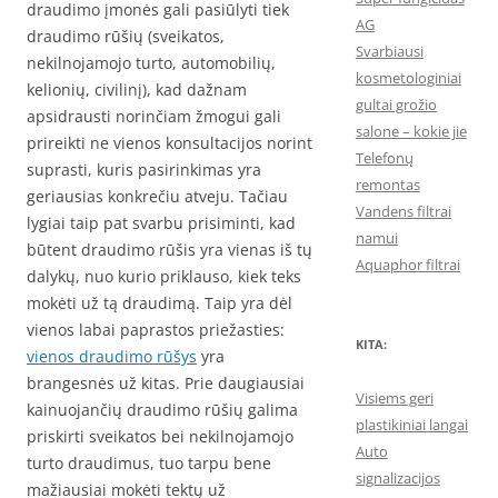
draudimo įmonės gali pasiūlyti tiek
AG
draudimo rūšių (sveikatos,
Svarbiausi
nekilnojamojo turto, automobilių,
kosmetologiniai
kelionių, civilinį), kad dažnam
gultai grožio
apsidrausti norinčiam žmogui gali
salone – kokie jie
prireikti ne vienos konsultacijos norint
Telefonų
suprasti, kuris pasirinkimas yra
remontas
geriausias konkrečiu atveju. Tačiau
Vandens filtrai
lygiai taip pat svarbu prisiminti, kad
namui
būtent draudimo rūšis yra vienas iš tų
Aquaphor filtrai
dalykų, nuo kurio priklauso, kiek teks
mokėti už tą draudimą. Taip yra dėl
vienos labai paprastos priežasties:
KITA:
vienos draudimo rūšys
yra
brangesnės už kitas. Prie daugiausiai
Visiems geri
kainuojančių draudimo rūšių galima
plastikiniai langai
priskirti sveikatos bei nekilnojamojo
Auto
turto draudimus, tuo tarpu bene
signalizacijos
mažiausiai mokėti tektų už