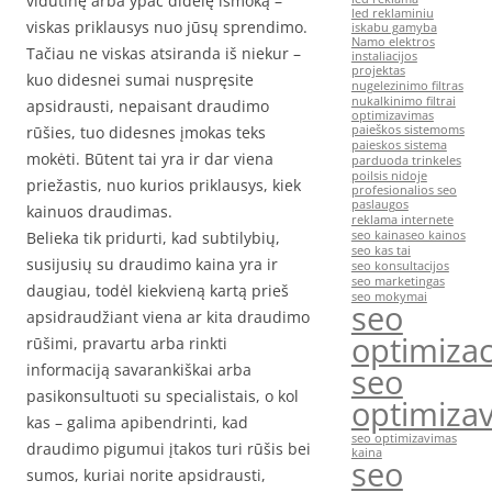
vidutinę arba ypač didelę išmoką –
led reklaminiu
viskas priklausys nuo jūsų sprendimo.
iskabu gamyba
Namo elektros
Tačiau ne viskas atsiranda iš niekur –
instaliacijos
projektas
kuo didesnei sumai nuspręsite
nugelezinimo filtras
nukalkinimo filtrai
apsidrausti, nepaisant draudimo
optimizavimas
rūšies, tuo didesnes įmokas teks
paieškos sistemoms
paieskos sistema
mokėti. Būtent tai yra ir dar viena
parduoda trinkeles
poilsis nidoje
priežastis, nuo kurios priklausys, kiek
profesionalios seo
paslaugos
kainuos draudimas.
reklama internete
Belieka tik pridurti, kad subtilybių,
seo kaina
seo kainos
seo kas tai
susijusių su draudimo kaina yra ir
seo konsultacijos
seo marketingas
daugiau, todėl kiekvieną kartą prieš
seo mokymai
seo
apsidraudžiant viena ar kita draudimo
optimizac
rūšimi, pravartu arba rinkti
informaciją savarankiškai arba
seo
pasikonsultuoti su specialistais, o kol
optimiza
kas – galima apibendrinti, kad
seo optimizavimas
draudimo pigumui įtakos turi rūšis bei
kaina
seo
sumos, kuriai norite apsidrausti,