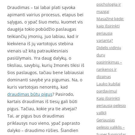
psichologija ir
Draudimas – tai labai plati sąvoka
mazgai
apimanti vairius procesus, etapus bei
Masažinė kėdė:
sąlygas, o ypač šiuo metu, kuomet vis
kaip išsirinkti
daugėja tokio pobūdžio paslaugas
geriausią
teikiančių įmonių, juo labiau, kad ir
variantą?
kiekviena iš jų vartotojus stebina
Didelis vidinių
vienais už kitą patrauklesniais
durų
pasiūlymais. Yra daug dalykų, o
pasirinkimas –
tiksliau, savybių, kurių žmonės tikisi iš
rankenos ir
šios paslaugos, tačiau bene labiausiai
dizainas
dominanti savybė yra pigumas. Na, o
Lauko kubilai
kuris vartotojas nenorėtų, kad
pardavimui
draudimas būtų pigus
? Pasirodo,
Kaip išsirinkti
kartais draudimas iš tiesų gali būti
geriausią pelėsio
pigus. Tačiau, kokie yra tie atvejai?
valiklį
Tai, ar pigus bus draudimas
Geriausias
priklausys nuo vieno, ypač paprasto
pelėsio valiklis –
dalyko – draudimo rūšies. Šiandien
Super fungicidas