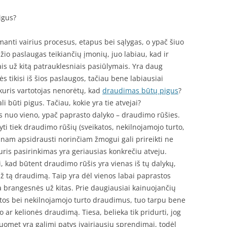
igus?
manti vairius procesus, etapus bei sąlygas, o ypač šiuo
io paslaugas teikiančių įmonių, juo labiau, kad ir
ais už kitą patrauklesniais pasiūlymais. Yra daug
ės tikisi iš šios paslaugos, tačiau bene labiausiai
kuris vartotojas nenorėtų, kad
draudimas būtų pigus
?
i būti pigus. Tačiau, kokie yra tie atvejai?
s nuo vieno, ypač paprasto dalyko – draudimo rūšies.
ti tiek draudimo rūšių (sveikatos, nekilnojamojo turto,
dažnam apsidrausti norinčiam žmogui gali prireikti ne
kuris pasirinkimas yra geriausias konkrečiu atveju.
i, kad būtent draudimo rūšis yra vienas iš tų dalykų,
už tą draudimą. Taip yra dėl vienos labai paprastos
 brangesnės už kitas. Prie daugiausiai kainuojančių
atos bei nekilnojamojo turto draudimus, tuo tarpu bene
 ar kelionės draudimą. Tiesa, belieka tik pridurti, jog
uomet yra galimi patys įvairiausiu sprendimai, todėl