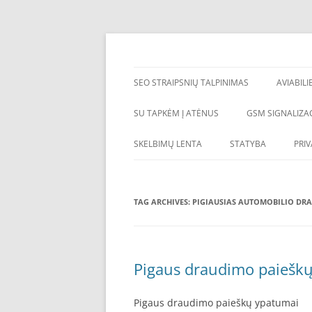
Skip
to
content
SEO straipsniu talpinimas, atgalines nuorod
SEO straipsnių talp
SEO STRAIPSNIŲ TALPINIMAS
AVIABILI
SU TAPKĖM Į ATĖNUS
GSM SIGNALIZAC
SKELBIMŲ LENTA
STATYBA
PRI
TAG ARCHIVES:
PIGIAUSIAS AUTOMOBILIO DR
Pigaus draudimo paiešk
Pigaus draudimo paieškų ypatumai