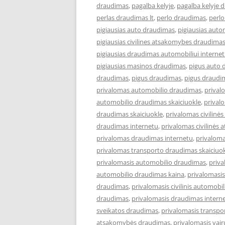
draudimas
,
pagalba kelyje
,
pagalba kelyje 
perlas draudimas lt
,
perlo draudimas
,
perlo
pigiausias auto draudimas
,
pigiausias aut
pigiausias civilines atsakomybes draudima
pigiausias draudimas automobiliui interne
pigiausias masinos draudimas
,
pigus auto 
draudimas
,
pigus draudimas
,
pigus draudi
privalomas automobilio draudimas
,
prival
automobilio draudimas skaiciuokle
,
prival
draudimas skaiciuokle
,
privalomas civilin
draudimas internetu
,
privalomas civilinės
privalomas draudimas internetu
,
privaloma
privalomas transporto draudimas skaiciuo
privalomasis automobilio draudimas
,
priva
automobilio draudimas kaina
,
privalomasi
draudimas
,
privalomasis civilinis automobi
draudimas
,
privalomasis draudimas intern
sveikatos draudimas
,
privalomasis transp
atsakomybės draudimas
,
privalomasis vai