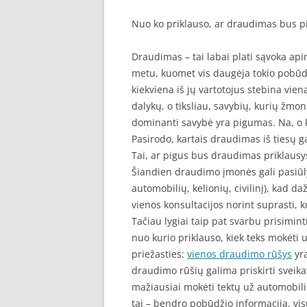
Nuo ko priklauso, ar draudimas bus p
Draudimas – tai labai plati sąvoka api
metu, kuomet vis daugėja tokio pobūdž
kiekviena iš jų vartotojus stebina vien
dalykų, o tiksliau, savybių, kurių žmon
dominanti savybė yra pigumas. Na, o 
Pasirodo, kartais draudimas iš tiesų gal
Tai, ar pigus bus draudimas priklausy
Šiandien draudimo įmonės gali pasiūly
automobilių, kelionių, civilinį), kad 
vienos konsultacijos norint suprasti, 
Tačiau lygiai taip pat svarbu prisimint
nuo kurio priklauso, kiek teks mokėti 
priežasties:
vienos draudimo rūšys
yra
draudimo rūšių galima priskirti sveik
mažiausiai mokėti tektų už automobilio
tai – bendro pobūdžio informacija, vis