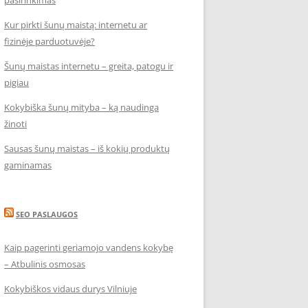
pasirinkimas
Kur pirkti šunų maistą: internetu ar
fizinėje parduotuvėje?
Šunų maistas internetu – greita, patogu ir
pigiau
Kokybiška šunų mityba – ką naudinga
žinoti
Sausas šunų maistas – iš kokių produktų
gaminamas
SEO PASLAUGOS
Kaip pagerinti geriamojo vandens kokybę
– Atbulinis osmosas
Kokybiškos vidaus durys Vilniuje