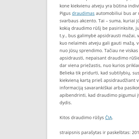
kone kiekvienu atveju yra būtina indivi
Pigus
draudimas
automobiliui bus ar n
svarbaus akcento. Tai – suma, kuriai 
kokią draudimo rūšį be pasirinksite, j
t.y., bus galimybė apsidrausti mažai, v
kuo nelaimės atveju gali gauti mažą, v
nuo jūsų sprendimo. Tačiau ne viskas 
apsidrausti, nepaisant draudimo rūšies
dar viena priežastis, nuo kurios prikl
Belieka tik pridurti, kad subtilybių, s
kiekvieną kartą prieš apsidraudžiant v
informaciją savarankiškai arba pasikons
apibendrinti, kad draudimo pigumui įta
dydis.
Kitos draudimo rūšys
ČIA
.
straipsnis parašytas ir paskelbtas: 20