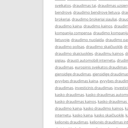
sveikatos
,
draudimas tai
,
draudimas uzsien
bendrovė
,
draudimo bendrove lietuva
,
dra
brokeriai
,
draudimo brokeriai siauliai
,
draud
draudimo kaina
,
draudimo kainos
,
draudim
kompanija compensa
,
draudimo kompanija
lietuvoje
,
draudimo nuolaida
,
draudimo pa
draudimo polisas
,
draudimo skaičiuoklė
,
dr
draudimo skaiciuokles
,
draudimu kainos
,
d
pigiau
,
drausti automobili internetu
,
drudi
draudimas
,
europinis sveikatos draudimas
gjensidige draudimas
,
gjensidige draudimas
gyvybes draudimas kaina
,
gyvybes draudim
draudimas
,
investicinis draudimas
,
investi
kasko draudimas
,
kasko draudimas automo
kasko draudimas kainos
,
kasko draudimas 
draudimo kaina
,
kasko draudimo kainos
,
k
internetu
,
kasko kaina
,
kasko skaičiuoklė
,
k
kelionės draudimas
,
kelionės draudimas in