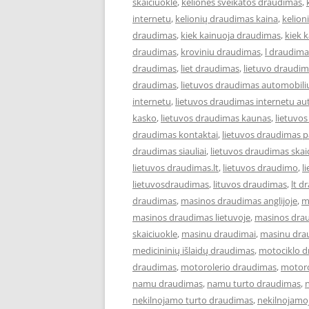
skaiciuokle
,
keliones sveikatos draudimas
,
internetu
,
kelionių draudimas kaina
,
kelion
draudimas
,
kiek kainuoja draudimas
,
kiek 
draudimas
,
kroviniu draudimas
,
l draudima
draudimas
,
liet draudimas
,
lietuvo draudi
draudimas
,
lietuvos draudimas automobili
internetu
,
lietuvos draudimas internetu au
kasko
,
lietuvos draudimas kaunas
,
lietuvo
draudimas kontaktai
,
lietuvos draudimas p
draudimas siauliai
,
lietuvos draudimas skai
lietuvos draudimas.lt
,
lietuvos draudimo
,
l
lietuvosdraudimas
,
lituvos draudimas
,
lt d
draudimas
,
masinos draudimas anglijoje
,
m
masinos draudimas lietuvoje
,
masinos dra
skaiciuokle
,
masinu draudimai
,
masinu dra
medicininių išlaidų draudimas
,
motociklo 
draudimas
,
motorolerio draudimas
,
motoro
namu draudimas
,
namu turto draudimas
,
nekilnojamo turto draudimas
,
nekilnojamo