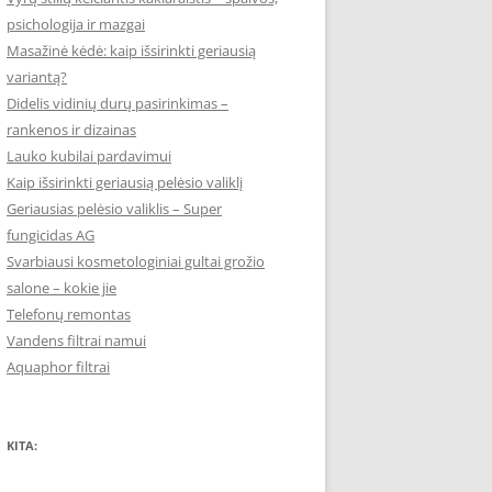
psichologija ir mazgai
Masažinė kėdė: kaip išsirinkti geriausią
variantą?
Didelis vidinių durų pasirinkimas –
rankenos ir dizainas
Lauko kubilai pardavimui
Kaip išsirinkti geriausią pelėsio valiklį
Geriausias pelėsio valiklis – Super
fungicidas AG
Svarbiausi kosmetologiniai gultai grožio
salone – kokie jie
Telefonų remontas
Vandens filtrai namui
Aquaphor filtrai
KITA: