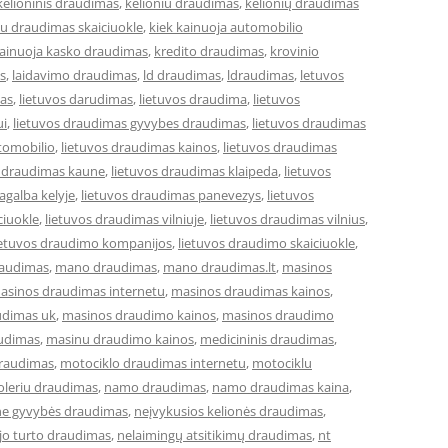
kelioninis draudimas
,
kelioniu draudimas
,
kelionių draudimas
iu draudimas skaiciuokle
,
kiek kainuoja automobilio
kainuoja kasko draudimas
,
kredito draudimas
,
krovinio
s
,
laidavimo draudimas
,
ld draudimas
,
ldraudimas
,
letuvos
mas
,
lietuvos darudimas
,
lietuvos draudima
,
lietuvos
ui
,
lietuvos draudimas gyvybes draudimas
,
lietuvos draudimas
tomobilio
,
lietuvos draudimas kainos
,
lietuvos draudimas
s draudimas kaune
,
lietuvos draudimas klaipeda
,
lietuvos
agalba kelyje
,
lietuvos draudimas panevezys
,
lietuvos
ciuokle
,
lietuvos draudimas vilniuje
,
lietuvos draudimas vilnius
,
ietuvos draudimo kompanijos
,
lietuvos draudimo skaiciuokle
,
raudimas
,
mano draudimas
,
mano draudimas.lt
,
masinos
asinos draudimas internetu
,
masinos draudimas kainos
,
udimas uk
,
masinos draudimo kainos
,
masinos draudimo
udimas
,
masinu draudimo kainos
,
medicininis draudimas
,
draudimas
,
motociklo draudimas internetu
,
motociklu
leriu draudimas
,
namo draudimas
,
namo draudimas kaina
,
ne gyvybės draudimas
,
neįvykusios kelionės draudimas
,
jo turto draudimas
,
nelaimingų atsitikimų draudimas
,
nt