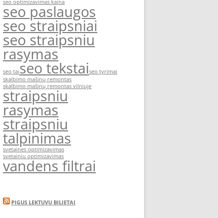
seo optimizavimas kaina
seo paslaugos
seo straipsniai
seo straipsniu
rasymas
seo tekstai
seo tai
seo tyrimai
skalbimo mašinų remontas
skalbimo mašinų remontas vilniuje
straipsniu
rasymas
straipsniu
talpinimas
svetaines optimizavimas
svetainiu optimizavimas
vandens filtrai
PIGUS LEKTUVU BILIETAI