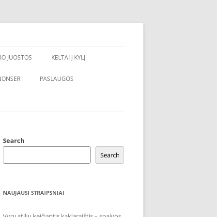
IO JUOSTOS
KELTAI Į KYLĮ
NONSER
PASLAUGOS
Search
Search
NAUJAUSI STRAIPSNIAI
Vyrų stilių keičiantis kaklaraištis – spalvos,