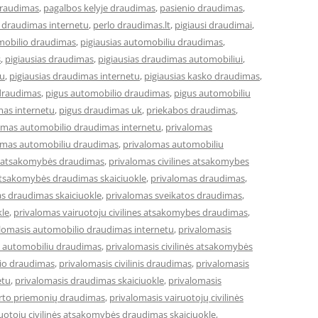
draudimas
,
pagalbos kelyje draudimas
,
pasienio draudimas
,
 draudimas internetu
,
perlo draudimas.lt
,
pigiausi draudimai
,
omobilio draudimas
,
pigiausias automobiliu draudimas
,
s
,
pigiausias draudimas
,
pigiausias draudimas automobiliui
,
tu
,
pigiausias draudimas internetu
,
pigiausias kasko draudimas
,
draudimas
,
pigus automobilio draudimas
,
pigus automobiliu
mas internetu
,
pigus draudimas uk
,
priekabos draudimas
,
omas automobilio draudimas internetu
,
privalomas
omas automobiliu draudimas
,
privalomas automobiliu
ės atsakomybės draudimas
,
privalomas civilines atsakomybes
 atsakomybės draudimas skaiciuokle
,
privalomas draudimas
,
s draudimas skaiciuokle
,
privalomas sveikatos draudimas
,
kle
,
privalomas vairuotoju civilines atsakomybes draudimas
,
lomasis automobilio draudimas internetu
,
privalomasis
s automobiliu draudimas
,
privalomasis civilinės atsakomybės
lio draudimas
,
privalomasis civilinis draudimas
,
privalomasis
etu
,
privalomasis draudimas skaiciuokle
,
privalomasis
orto priemonių draudimas
,
privalomasis vairuotojų civilinės
ruotojų civilinės atsakomybės draudimas skaiciuokle
,