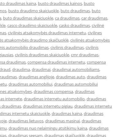
sto draudimas kaina
,
busto draudimas kainos
,
busto
inos
,
busto draudimo skaiciuokle
,
buto draudimas
,
buto
a
,
buto draudimas skaiciuokle
,
ca draudimas
,
car draudimas
,
kle
,
casco draudimo skaiciuokle
,
casko draudimas
,
civilinė
imas
,
civilinės atsakomybės draudimas internetu
,
civilines
inės atsakomybės draudimo skaičiuoklė
,
civilinės atsakomybės
linis automobilio draudimas
,
civilinis draudimas
,
civilinis
giausias
,
civilinis draudimas skaiciuokle
,
cmr draudimas
,
sa draudimas
,
compensa draudimas internetu
,
compensa
draud
,
draudima
,
draudimai
,
draudimai automobiliams
,
raudimas
,
draudimas anglijoje
,
draudimas auto
,
draudimas
netu
,
draudimas automobiliui
,
draudimas automobiliui
lines atsakomybes
,
draudimas compensa
,
draudimas
as internete
,
draudimas internetu automobilio
,
draudimas
s draudimas
,
draudimas internetu pigiau
,
draudimas internetu
dimas internetu skaiciuokle
,
draudimas kaina
,
draudimas
voje
,
draudimas lietuvos
,
draudimas masinai
,
draudimas
kimų
,
draudimas nuo nelaimingų atsitikimų kaina
,
draudimas
sias
,
draudimas seesam
,
draudimas skaičiuoklė
,
draudimas