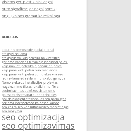
Visiems geri plastikiniai langai
Auto signalizacijos pagal poreikį
Anglų kalbos gramatika reikalinga
DEBESĖLIS
atbulinis osmosas
dvipusiai pilonai
efektyvi reklama
efektyvus valiklis pelesiui naikinti
filtrai
geriamo vandens filtrai
kaip isnaikinti pelesi
kaip naikinti pelesi
kaip panaikinti pelesi
kaip panaikinti pelesi nuo medienos
kaip panaikinti pelesi vonioje
kas yra seo
led reklama
led reklaminiu iskabu gamyba
Namo elektros instaliacijos projektas
nugelezinimo filtras
nukalkinimo filtrai
optimizavimas paieškos sistemoms
paieskos sistema
parduoda trinkeles
poilsis nidoje
profesionalios seo paslaugos
reklama internete
seo kaina
seo kainos
seo kas tai
seo konsultacijos
seo marketingas
seo mokymai
seo optimizacija
seo optimizavimas