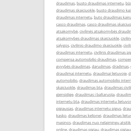
draudimas
,
busto draudimas internetu
,
bū
draudimas skaiciuokle
,
busto draudimo ka
draudimas internetu
,
buto draudimas kain
casco draudimas
,
casco draudimas skaiciuo
atsakomybė
,
civilinės atsakomybės draud
atsakomybes draudimas skaiciuokle
,
civil
sąlygos
,
civilinio draudimo skaiciuokle
,
civi
draudimas internetu
,
civilinis draudimas pi
compensa automobilio draudimas
,
compen
gyvybės draudimas
,
darudimas
,
dradimas
,
draudimai internetu
,
draudimai lietuvoje
,
d
automobilio
,
draudimas automobilio inter
skaiciuokle
,
draudimas bta
,
draudimas civi
gjensidige
,
draudimas i baltarusija
,
draudim
internetu bta
,
draudimas internetu lietuvo
pigiausias
,
draudimas internetu pigus
,
drau
kasko
,
draudimas kelionei
,
draudimas lietu
masinos
,
draudimas nuo nelaimingų atsiti
online
,
draudimas pigiau
,
draudimas pigiau