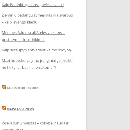
Kaip išsirinkti geriausią pelėsio valiklį
Žieminių padangų žymėjimas yra svarbus
– kaip išvengti klaidų
Medinės žaidimų aikštelės vaikams –
pristatymas ir surinkimas
Kaip sutaupyti aptveriant kaimo sodybą?
Maži nuotekų valymo įrenginiai gali veikti
ne tik tyliai, bet ir „nematomai‘‘?
AUGINTINIU PREKES
MAISTAS SUNIMS
Josera šunų maistas – kokybė, nauda ir