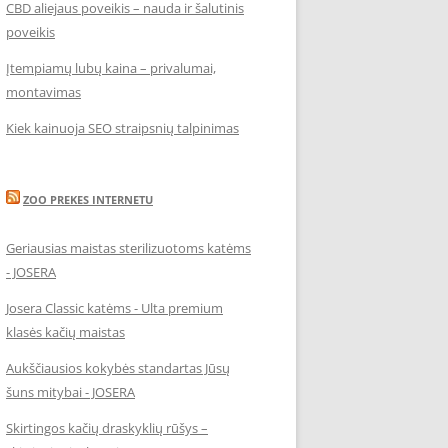
CBD aliejaus poveikis – nauda ir šalutinis
poveikis
Įtempiamų lubų kaina – privalumai,
montavimas
Kiek kainuoja SEO straipsnių talpinimas
ZOO PREKES INTERNETU
Geriausias maistas sterilizuotoms katėms
- JOSERA
Josera Classic katėms - Ulta premium
klasės kačių maistas
Aukščiausios kokybės standartas Jūsų
šuns mitybai - JOSERA
Skirtingos kačių draskyklių rūšys –