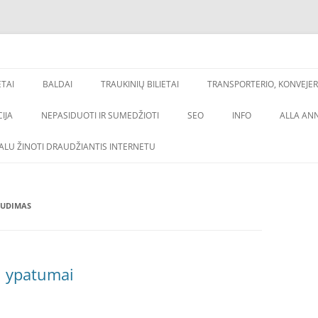
os, backlinkai,
inimas
ETAI
BALDAI
TRAUKINIŲ BILIETAI
TRANSPORTERIO, KONVEJER
IJA
NEPASIDUOTI IR SUMEDŽIOTI
SEO
INFO
ALLA AN
VALU ŽINOTI DRAUDŽIANTIS INTERNETU
AUDIMAS
ų ypatumai