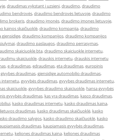
yje
,
draudimas vykstant i uzsieni
,
draudimo
,
draudimo
udimo bendrovės
,
draudimo bendrovės lietuvoje
,
draudimo
imo brokeris
,
draudimo įmonės
,
draudimo imones lietuvoje
,
o kainos skaičiuoklė
,
draudimo kompanija
,
draudimo
 gjensidige
,
draudimo kompanijos
,
draudimo kompanijos
siulymai
,
draudimo paslaugos
,
draudimo perrasymas
,
audimo skaiciuokle bta
,
draudimo skaiciuokle internetu
,
raudimu skaiciuokle
,
drauskis internetu
,
drauskis internetu
mas
,
e draudimas
,
edraudimas
,
eta draudimas
,
europinis
,
givybes draudimas
,
gjensidige automobilio draudimas
,
 internetu
,
gyvybės draudimas
,
gyvybes draudimas internetu
,
as skaiciuokle
,
gyvybes draudimo skaiciuokle
,
hansa gyvybės
cinis gyvybės draudimas
,
kas yra draudimas
,
kasco draudimas
,
biliui
,
kasko draudimas internetu
,
kasko draudimas kaina
,
lietuvos draudimas
,
kasko draudimas skaičiuoklė
,
kasko
asko draudimo salygos
,
kasko draudimo skaičiuoklė
,
kasko
aupiamasis draudimas
,
kaupiamasis gyvybės draudimas
,
ternetu
,
keliones draudimas kaina
,
keliones draudimas