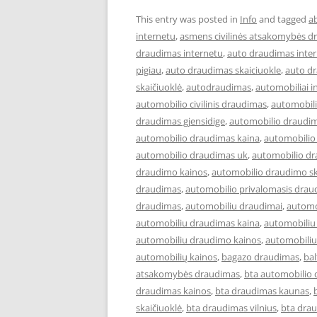
This entry was posted in
Info
and tagged
a
internetu
,
asmens civilinės atsakomybės d
draudimas internetu
,
auto draudimas inter
pigiau
,
auto draudimas skaiciuokle
,
auto d
skaičiuoklė
,
autodraudimas
,
automobiliai i
automobilio civilinis draudimas
,
automobil
draudimas gjensidige
,
automobilio draudim
automobilio draudimas kaina
,
automobilio
automobilio draudimas uk
,
automobilio dr
draudimo kainos
,
automobilio draudimo sk
draudimas
,
automobilio privalomasis drau
draudimas
,
automobiliu draudimai
,
automo
automobiliu draudimas kaina
,
automobiliu
automobiliu draudimo kainos
,
automobiliu
automobilių kainos
,
bagazo draudimas
,
ba
atsakomybės draudimas
,
bta automobilio
draudimas kainos
,
bta draudimas kaunas
,
skaičiuoklė
,
bta draudimas vilnius
,
bta drau