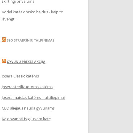
skirtingi privalumai
Kodėl katės drasko baldus - kaip to
išvengti?
SEO STRAIPSNIU TALPINIMAS
GYVUNU PREKES AKCIJA
Josera Classic katėms
Josera sterilizuotoms katėms
Josera maistas katėms – atsiliepimai
CBD aliejaus nauda gyvūnams
Ką dovanoti įsigijusiam katę