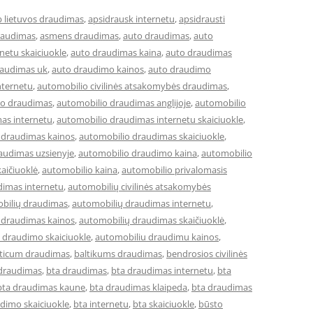
b lietuvos draudimas
,
apsidrausk internetu
,
apsidrausti
raudimas
,
asmens draudimas
,
auto draudimas
,
auto
netu skaiciuokle
,
auto draudimas kaina
,
auto draudimas
raudimas uk
,
auto draudimo kainos
,
auto draudimo
nternetu
,
automobilio civilinės atsakomybės draudimas
,
io draudimas
,
automobilio draudimas anglijoje
,
automobilio
as internetu
,
automobilio draudimas internetu skaiciuokle
,
 draudimas kainos
,
automobilio draudimas skaiciuokle
,
audimas uzsienyje
,
automobilio draudimo kaina
,
automobilio
aičiuoklė
,
automobilio kaina
,
automobilio privalomasis
dimas internetu
,
automobilių civilinės atsakomybės
bilių draudimas
,
automobilių draudimas internetu
,
 draudimas kainos
,
automobilių draudimas skaičiuoklė
,
 draudimo skaiciuokle
,
automobiliu draudimu kainos
,
lticum draudimas
,
baltikums draudimas
,
bendrosios civilinės
 draudimas
,
bta draudimas
,
bta draudimas internetu
,
bta
bta draudimas kaune
,
bta draudimas klaipeda
,
bta draudimas
dimo skaiciuokle
,
bta internetu
,
bta skaiciuokle
,
būsto