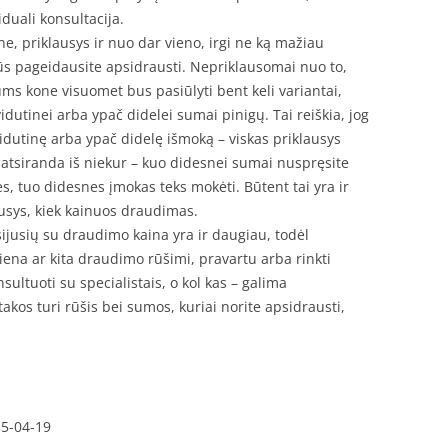
duali konsultacija.
e, priklausys ir nuo dar vieno, irgi ne ką mažiau
jūs pageidausite apsidrausti. Nepriklausomai nuo to,
ums kone visuomet bus pasiūlyti bent keli variantai,
idutinei arba ypač didelei sumai pinigų. Tai reiškia, jog
idutinę arba ypač didelę išmoką – viskas priklausys
atsiranda iš niekur – kuo didesnei sumai nuspręsite
, tuo didesnes įmokas teks mokėti. Būtent tai yra ir
ausys, kiek kainuos draudimas.
usijusių su draudimo kaina yra ir daugiau, todėl
iena ar kita draudimo rūšimi, pravartu arba rinkti
ultuoti su specialistais, o kol kas – galima
kos turi rūšis bei sumos, kuriai norite apsidrausti,
15-04-19