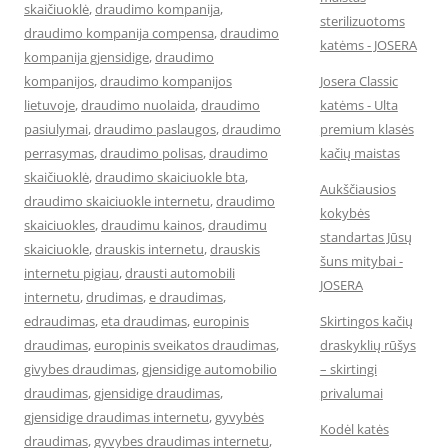
skaičiuoklė
,
draudimo kompanija
,
sterilizuotoms
draudimo kompanija compensa
,
draudimo
katėms - JOSERA
kompanija gjensidige
,
draudimo
kompanijos
,
draudimo kompanijos
Josera Classic
lietuvoje
,
draudimo nuolaida
,
draudimo
katėms - Ulta
pasiulymai
,
draudimo paslaugos
,
draudimo
premium klasės
perrasymas
,
draudimo polisas
,
draudimo
kačių maistas
skaičiuoklė
,
draudimo skaiciuokle bta
,
Aukščiausios
draudimo skaiciuokle internetu
,
draudimo
kokybės
skaiciuokles
,
draudimu kainos
,
draudimu
standartas Jūsų
skaiciuokle
,
drauskis internetu
,
drauskis
šuns mitybai -
internetu pigiau
,
drausti automobili
JOSERA
internetu
,
drudimas
,
e draudimas
,
edraudimas
,
eta draudimas
,
europinis
Skirtingos kačių
draudimas
,
europinis sveikatos draudimas
,
draskyklių rūšys
givybes draudimas
,
gjensidige automobilio
– skirtingi
draudimas
,
gjensidige draudimas
,
privalumai
gjensidige draudimas internetu
,
gyvybės
Kodėl katės
draudimas
,
gyvybes draudimas internetu
,