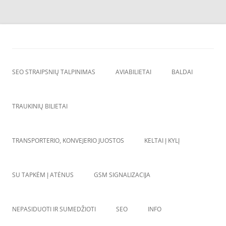
Skip
to
SEO straipsnių talpinimas
content
SEO straipsniu talpinimas, atgalines nuorodos, backlinkai,
SEO STRAIPSNIŲ TALPINIMAS
AVIABILIETAI
BALDAI
TRAUKINIŲ BILIETAI
TRANSPORTERIO, KONVEJERIO JUOSTOS
KELTAI Į KYLĮ
SU TAPKĖM Į ATĖNUS
GSM SIGNALIZACIJA
NEPASIDUOTI IR SUMEDŽIOTI
SEO
INFO