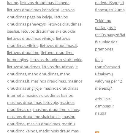
kaune
,
lietuvos draudimas klaipeda
,
padeda išspręsti
lietuvos draudimas kontaktai
,
lietuvos
finansų trūkumą
draudimas pagalba kelyje
,
lietuvos
Tekinimo
draudimas panevezys
,
lietuvos draudimas
paslaugos ir
siauliai
,
lietuvos draudimas skaiciuokle
,
realūs pavyzdžiai
lietuvos draudimas vilniuje
,
lietuvos
iš sunkiosios
draudimas vilnius
,
lietuvos draudimas.lt
,
pramonės
lietuvos draudimo
,
lietuvos draudimo
kompanijos
,
lietuvos draudimo skaiciuokle
,
Kaip
lietuvosdraudimas
,
lituvos draudimas
,
lt
transformuoti
draudimas
,
mano draudimas
,
mano
užsakymų
draudimas.lt
,
masinos draudimas
,
masinos
valdymą per 12
draudimas anglijoje
,
masinos draudimas
mėnesių?
internetu
,
masinos draudimas kainos
,
Atbulinis
masinos draudimas lietuvoje
,
masinos
osmosas ir
draudimas uk
,
masinos draudimo kainos
,
nauda
masinos draudimo skaiciuokle
,
masinu
draudimai
,
masinu draudimas
,
masinu
draudimo kainos
,
medicininis draudimas
,