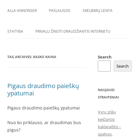
ALLA ANNONSER
PASLAUGOS
SKELBIMŲ LENTA
STATYBA
PRIVALU ŽINOTI DRAUDŽIANTIS INTERNETU
Search
TAG ARCHIVES:
KASKO KAINA
Search
Pigaus draudimo paieškų
NAUJAUSI
ypatumai
STRAIPSNIAI
Pigaus draudimo paieškų ypatumai
Vyrų stilių
keičiantis
Nuo ko priklauso, ar draudimas bus
kaklaraištis –
pigus?
spalvos,