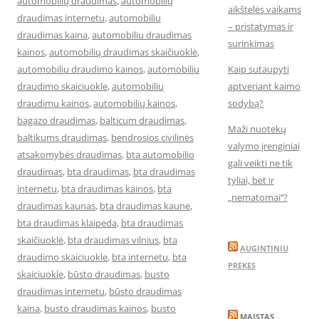
automobilių draudimas
,
automobilių
aikštelės vaikams
draudimas internetu
,
automobiliu
– pristatymas ir
draudimas kaina
,
automobiliu draudimas
surinkimas
kainos
,
automobilių draudimas skaičiuoklė
,
automobiliu draudimo kainos
,
automobiliu
Kaip sutaupyti
draudimo skaiciuokle
,
automobiliu
aptveriant kaimo
draudimu kainos
,
automobilių kainos
,
sodybą?
bagazo draudimas
,
balticum draudimas
,
Maži nuotekų
baltikums draudimas
,
bendrosios civilinės
valymo įrenginiai
atsakomybės draudimas
,
bta automobilio
gali veikti ne tik
draudimas
,
bta draudimas
,
bta draudimas
tyliai, bet ir
internetu
,
bta draudimas kainos
,
bta
„nematomai‘‘?
draudimas kaunas
,
bta draudimas kaune
,
bta draudimas klaipeda
,
bta draudimas
skaičiuoklė
,
bta draudimas vilnius
,
bta
AUGINTINIU
draudimo skaiciuokle
,
bta internetu
,
bta
PREKES
skaiciuokle
,
būsto draudimas
,
busto
draudimas internetu
,
būsto draudimas
kaina
,
busto draudimas kainos
,
busto
MAISTAS