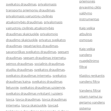
priemonės
sveikatos draudimas
,
privalomasis
gyvavimo ciklo
transporto priemonių draudimas
,
valdymo
privalomasis vairuotojų civilinės
instrumentas
atsakomybės draudimas
,
privalomasis
vairuotojų civilinės atsakomybės
Kaip veikia
draudimas skaiciuokle
,
privalomojo
atbulinis
draudimo skaiciuokle
,
privatus sveikatos
osmosas
draudimas
,
repatriacijos draudimas
,
Kaip veikia
savanoriškas sveikatos draudimas
,
seesam
vandens
draudimas
,
seesam draudimas internetu
,
nugeležinimo
seimos draudimas
,
socialinis draudimas
,
filtrai
studiju draudimas
,
sveikatos draudimas
,
sveikatos draudimas internetu
,
sveikatos
Klaidos renkantis
draudimas kaina
,
sveikatos draudimas
vandens filtrą
lietuvoje
,
sveikatos draudimas uzsienyje
,
Vandens filtrai
sveikatos draudimas vykstant i uzsieni
,
visam namui su
tpvca
,
tpvca draudimas
,
tpvca draudimas
geriamo vandens
internetu
,
tpvca skaiciuokle
,
tpvcad
,
sistema