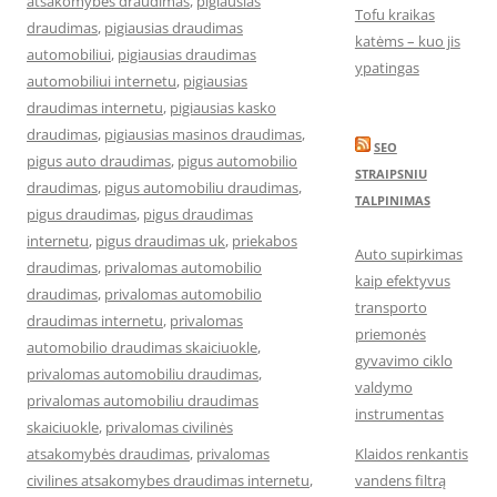
atsakomybes draudimas
,
pigiausias
Tofu kraikas
draudimas
,
pigiausias draudimas
katėms – kuo jis
automobiliui
,
pigiausias draudimas
ypatingas
automobiliui internetu
,
pigiausias
draudimas internetu
,
pigiausias kasko
draudimas
,
pigiausias masinos draudimas
,
SEO
pigus auto draudimas
,
pigus automobilio
STRAIPSNIU
draudimas
,
pigus automobiliu draudimas
,
TALPINIMAS
pigus draudimas
,
pigus draudimas
internetu
,
pigus draudimas uk
,
priekabos
Auto supirkimas
draudimas
,
privalomas automobilio
kaip efektyvus
draudimas
,
privalomas automobilio
transporto
draudimas internetu
,
privalomas
priemonės
automobilio draudimas skaiciuokle
,
gyvavimo ciklo
privalomas automobiliu draudimas
,
valdymo
privalomas automobiliu draudimas
instrumentas
skaiciuokle
,
privalomas civilinės
atsakomybės draudimas
,
privalomas
Klaidos renkantis
civilines atsakomybes draudimas internetu
,
vandens filtrą