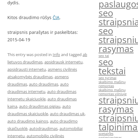
paslaugo
dydis.
seo
Kitos draudimo rūšys
ČIA
.
straipsnia
seo
straipsnis parašytas ir paskelbtas:
straipsni
2015-04-19
rasymas
This entry was posted in
Info
and tagged
ab
seo tai
seo
lietuvos draudimas
,
apsidrausk internetu
,
tekstai
apsidrausti internetu
,
asmens civilinės
atsakomybės draudimas
,
asmens
seo tyrimai
skalbimo mašinų
draudimas
,
auto draudimas
,
auto
remontas
skalbimo mašinų
draudimas internetu
,
auto draudimas
remontas vilniuje
straipsni
internetu skaiciuokle
,
auto draudimas
rasymas
kaina
,
auto draudimas pigiau
,
auto
draudimas skaiciuokle
,
auto draudimas uk
,
straipsni
auto draudimo kainos
,
auto draudimo
talpinima
skaičiuoklė
,
autodraudimas
,
automobiliai
svetaines
internetu
,
automobilio civilinės
optimizavimas