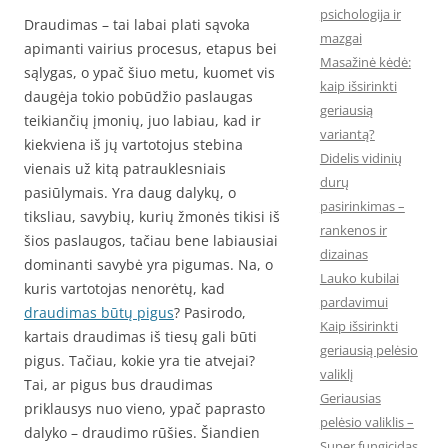
psichologija ir
Draudimas – tai labai plati sąvoka
mazgai
apimanti vairius procesus, etapus bei
Masažinė kėdė:
sąlygas, o ypač šiuo metu, kuomet vis
kaip išsirinkti
daugėja tokio pobūdžio paslaugas
geriausią
teikiančių įmonių, juo labiau, kad ir
variantą?
kiekviena iš jų vartotojus stebina
Didelis vidinių
vienais už kitą patrauklesniais
durų
pasiūlymais. Yra daug dalykų, o
pasirinkimas –
tiksliau, savybių, kurių žmonės tikisi iš
rankenos ir
šios paslaugos, tačiau bene labiausiai
dizainas
dominanti savybė yra pigumas. Na, o
Lauko kubilai
kuris vartotojas nenorėtų, kad
pardavimui
draudimas būtų pigus
? Pasirodo,
Kaip išsirinkti
kartais draudimas iš tiesų gali būti
geriausią pelėsio
pigus. Tačiau, kokie yra tie atvejai?
valiklį
Tai, ar pigus bus draudimas
Geriausias
priklausys nuo vieno, ypač paprasto
pelėsio valiklis –
dalyko – draudimo rūšies. Šiandien
Super fungicidas