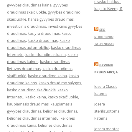
drasko baldus -
gyvybes draudimas kaina
,
gyvybes
kaip to išvengti?
draudimas skaiciuokle
,
gyvybes draudimo
skaiciuokle
,
hansa gyvybės draudimas
,
investicinis draudimas
,
investicinis gyvybės
SEO
draudimas
,
kas yra draudimas
,
kasco
STRAIPSNIU
draudimas
,
kasko draudimas
,
kasko
TALPINIMAS
draudimas automobiliui
,
kasko draudimas
internetu
,
kasko draudimas kaina
,
kasko
draudimas kainos
,
kasko draudimas
GYVUNU
lietuvos draudimas
,
kasko draudimas
PREKES AKCIJA
skaičiuoklė
,
kasko draudimo kaina
,
kasko
draudimo kainos
,
kasko draudimo salygos
,
Josera Classic
kasko draudimo skaičiuoklė
,
kasko
katėms
internetu
,
kasko kaina
,
kasko skaičiuoklė
,
kaupiamasis draudimas
,
kaupiamasis
Josera
gyvybės draudimas
,
kelionės draudimas
,
sterilizuotoms
kelionės draudimas internetu
,
keliones
katėms
draudimas kaina
,
keliones draudimas
Josera maistas