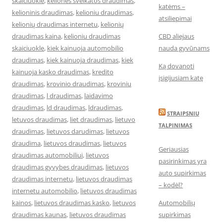
skaiciuokle
,
keliones sveikatos draudimas
,
katėms –
kelioninis draudimas
,
kelioniu draudimas
,
atsiliepimai
kelionių draudimas internetu
,
kelionių
draudimas kaina
,
kelioniu draudimas
CBD aliejaus
skaiciuokle
,
kiek kainuoja automobilio
nauda gyvūnams
draudimas
,
kiek kainuoja draudimas
,
kiek
Ką dovanoti
kainuoja kasko draudimas
,
kredito
įsigijusiam katę
draudimas
,
krovinio draudimas
,
kroviniu
draudimas
,
l draudimas
,
laidavimo
draudimas
,
ld draudimas
,
ldraudimas
,
STRAIPSNIU
letuvos draudimas
,
liet draudimas
,
lietuvo
TALPINIMAS
draudimas
,
lietuvos darudimas
,
lietuvos
draudima
,
lietuvos draudimas
,
lietuvos
Geriausias
draudimas automobiliui
,
lietuvos
pasirinkimas yra
draudimas gyvybes draudimas
,
lietuvos
auto supirkimas
draudimas internetu
,
lietuvos draudimas
– kodėl?
internetu automobilio
,
lietuvos draudimas
kainos
,
lietuvos draudimas kasko
,
lietuvos
Automobilių
draudimas kaunas
,
lietuvos draudimas
supirkimas