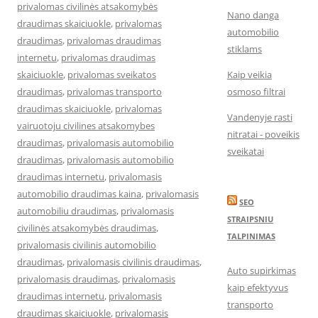
privalomas civilinės atsakomybės
Nano danga
draudimas skaiciuokle
,
privalomas
automobilio
draudimas
,
privalomas draudimas
stiklams
internetu
,
privalomas draudimas
skaiciuokle
,
privalomas sveikatos
Kaip veikia
draudimas
,
privalomas transporto
osmoso filtrai
draudimas skaiciuokle
,
privalomas
Vandenyje rasti
vairuotoju civilines atsakomybes
nitratai - poveikis
draudimas
,
privalomasis automobilio
sveikatai
draudimas
,
privalomasis automobilio
draudimas internetu
,
privalomasis
automobilio draudimas kaina
,
privalomasis
SEO
automobiliu draudimas
,
privalomasis
STRAIPSNIU
civilinės atsakomybės draudimas
,
TALPINIMAS
privalomasis civilinis automobilio
draudimas
,
privalomasis civilinis draudimas
,
Auto supirkimas
privalomasis draudimas
,
privalomasis
kaip efektyvus
draudimas internetu
,
privalomasis
transporto
draudimas skaiciuokle
,
privalomasis