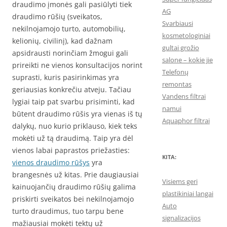
draudimo įmonės gali pasiūlyti tiek
AG
draudimo rūšių (sveikatos,
Svarbiausi
nekilnojamojo turto, automobilių,
kosmetologiniai
kelionių, civilinį), kad dažnam
gultai grožio
apsidrausti norinčiam žmogui gali
salone – kokie jie
prireikti ne vienos konsultacijos norint
Telefonų
suprasti, kuris pasirinkimas yra
remontas
geriausias konkrečiu atveju. Tačiau
Vandens filtrai
lygiai taip pat svarbu prisiminti, kad
namui
būtent draudimo rūšis yra vienas iš tų
Aquaphor filtrai
dalykų, nuo kurio priklauso, kiek teks
mokėti už tą draudimą. Taip yra dėl
vienos labai paprastos priežasties:
KITA:
vienos draudimo rūšys
yra
brangesnės už kitas. Prie daugiausiai
Visiems geri
kainuojančių draudimo rūšių galima
plastikiniai langai
priskirti sveikatos bei nekilnojamojo
Auto
turto draudimus, tuo tarpu bene
signalizacijos
mažiausiai mokėti tektų už