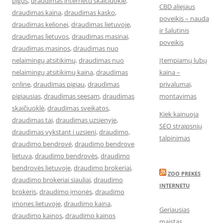
pigus
,
draudimas internetu skaiciuokle
,
CBD aliejaus
draudimas kaina
,
draudimas kasko
,
poveikis – nauda
draudimas kelionei
,
draudimas lietuvoje
,
ir šalutinis
draudimas lietuvos
,
draudimas masinai
,
poveikis
draudimas masinos
,
draudimas nuo
nelaimingų atsitikimų
,
draudimas nuo
Įtempiamų lubų
nelaimingų atsitikimų kaina
,
draudimas
kaina –
online
,
draudimas pigiau
,
draudimas
privalumai,
pigiausias
,
draudimas seesam
,
draudimas
montavimas
skaičiuoklė
,
draudimas sveikatos
,
Kiek kainuoja
draudimas tai
,
draudimas uzsienyje
,
SEO straipsnių
draudimas vykstant i uzsieni
,
draudimo
,
talpinimas
draudimo bendrovė
,
draudimo bendrove
lietuva
,
draudimo bendrovės
,
draudimo
bendrovės lietuvoje
,
draudimo brokeriai
,
ZOO PREKES
draudimo brokeriai siauliai
,
draudimo
INTERNETU
brokeris
,
draudimo įmonės
,
draudimo
imones lietuvoje
,
draudimo kaina
,
Geriausias
draudimo kainos
,
draudimo kainos
maistas