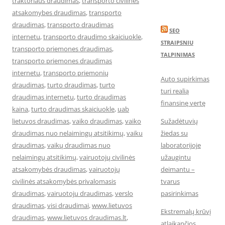
traktoriaus draudimas
,
transporto civilines
atsakomybes draudimas
,
transporto
draudimas
,
transporto draudimas
SEO
internetu
,
transporto draudimo skaiciuokle
,
STRAIPSNIU
transporto priemones draudimas
,
TALPINIMAS
transporto priemones draudimas
internetu
,
transporto priemonių
Auto supirkimas
draudimas
,
turto draudimas
,
turto
turi realią
draudimas internetu
,
turto draudimas
finansinę vertę
kaina
,
turto draudimas skaiciuokle
,
uab
lietuvos draudimas
,
vaiko draudimas
,
vaiko
Sužadėtuvių
draudimas nuo nelaimingų atsitikimų
,
vaiku
žiedas su
draudimas
,
vaikų draudimas nuo
laboratorijoje
nelaimingų atsitikimų
,
vairuotojų civilinės
užaugintu
atsakomybės draudimas
,
vairuotojų
deimantu –
civilinės atsakomybės privalomasis
tvarus
draudimas
,
vairuotoju draudimas
,
verslo
pasirinkimas
draudimas
,
visi draudimai
,
www.lietuvos
Ekstremalų krūvį
draudimas
,
www.lietuvos draudimas.lt
,
atlaikančios