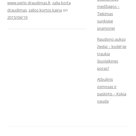
www.perlo draudimas.lt
,
zalia korta
medžiagos –
draudimas
,
zalios kortos kaina
on
Tiekimas
2015/04/19
.
sunkiajai
pramonei
Raudono aukso
žiedai – kodėl jie
traukia
šiuolaikines
poras?
Atbulinis
osmosas ir
paskirtis – Kokia
nauda