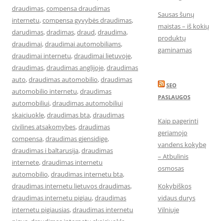
draudimas
,
compensa draudimas
Sausas šunų
internetu
,
compensa gyvybės draudimas
,
maistas – iš kokių
darudimas
,
dradimas
,
draud
,
draudima
,
produktų
draudimai
,
draudimai automobiliams
,
gaminamas
draudimai internetu
,
draudimai lietuvoje
,
draudimas
,
draudimas anglijoje
,
draudimas
auto
,
draudimas automobilio
,
draudimas
SEO
automobilio internetu
,
draudimas
PASLAUGOS
automobiliui
,
draudimas automobiliui
skaiciuokle
,
draudimas bta
,
draudimas
Kaip pagerinti
civilines atsakomybes
,
draudimas
geriamojo
compensa
,
draudimas gjensidige
,
vandens kokybę
draudimas i baltarusija
,
draudimas
– Atbulinis
internete
,
draudimas internetu
osmosas
automobilio
,
draudimas internetu bta
,
draudimas internetu lietuvos draudimas
,
Kokybiškos
draudimas internetu pigiau
,
draudimas
vidaus durys
internetu pigiausias
,
draudimas internetu
Vilniuje