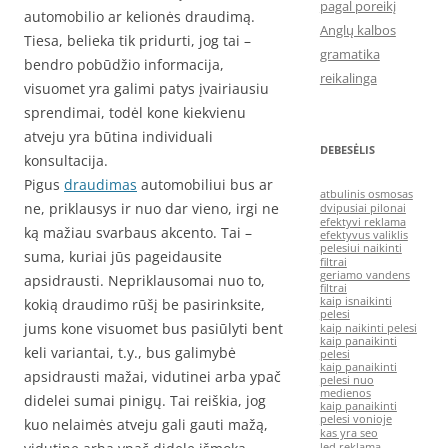
pagal poreikį
automobilio ar kelionės draudimą.
Anglų kalbos
Tiesa, belieka tik pridurti, jog tai –
gramatika
bendro pobūdžio informacija,
reikalinga
visuomet yra galimi patys įvairiausiu
sprendimai, todėl kone kiekvienu
atveju yra būtina individuali
DEBESĖLIS
konsultacija.
Pigus
draudimas
automobiliui bus ar
atbulinis osmosas
ne, priklausys ir nuo dar vieno, irgi ne
dvipusiai pilonai
efektyvi reklama
ką mažiau svarbaus akcento. Tai –
efektyvus valiklis
pelesiui naikinti
suma, kuriai jūs pageidausite
filtrai
geriamo vandens
apsidrausti. Nepriklausomai nuo to,
filtrai
kaip isnaikinti
kokią draudimo rūšį be pasirinksite,
pelesi
jums kone visuomet bus pasiūlyti bent
kaip naikinti pelesi
kaip panaikinti
keli variantai, t.y., bus galimybė
pelesi
kaip panaikinti
apsidrausti mažai, vidutinei arba ypač
pelesi nuo
medienos
didelei sumai pinigų. Tai reiškia, jog
kaip panaikinti
pelesi vonioje
kuo nelaimės atveju gali gauti mažą,
kas yra seo
led reklama