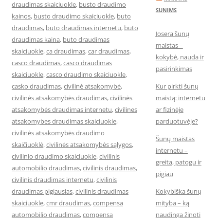
draudimas skaiciuokle
,
busto draudimo
SUNIMS
kainos
,
busto draudimo skaiciuokle
,
buto
draudimas
,
buto draudimas internetu
,
buto
Josera šunų
draudimas kaina
,
buto draudimas
maistas –
skaiciuokle
,
ca draudimas
,
car draudimas
,
kokybė, nauda ir
casco draudimas
,
casco draudimas
pasirinkimas
skaiciuokle
,
casco draudimo skaiciuokle
,
casko draudimas
,
civilinė atsakomybė
,
Kur pirkti šunų
civilinės atsakomybės draudimas
,
civilinės
maistą: internetu
atsakomybės draudimas internetu
,
civilines
ar fizinėje
atsakomybes draudimas skaiciuokle
,
parduotuvėje?
civilinės atsakomybės draudimo
Šunų maistas
skaičiuoklė
,
civilinės atsakomybės sąlygos
,
internetu –
civilinio draudimo skaiciuokle
,
civilinis
greita, patogu ir
automobilio draudimas
,
civilinis draudimas
,
pigiau
civilinis draudimas internetu
,
civilinis
draudimas pigiausias
,
civilinis draudimas
Kokybiška šunų
skaiciuokle
,
cmr draudimas
,
compensa
mityba – ką
automobilio draudimas
,
compensa
naudinga žinoti