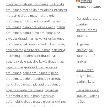
GYVUNU
medicininių išlaidų draudimas
,
motociklo
PREKES NUOLAIDA
draudimas
,
motociklo draudimas internetu
,
motociklu draudimas
,
motorolerio
Geriausias Josera
draudimas
,
motoroleriu draudimas
,
namo
maistas
draudimas
,
namo draudimas kaina
,
namu
sterilizuotoms
draudimas
,
namu turto draudimas
,
ne
katėms
gyvybės draudimas
,
neįvykusios kelionės
draudimas
,
nekilnojamo turto draudimas
,
Augalinė
nekilnojamojo turto draudimas
,
nelaimingų
alternatyva
atsitikimų draudimas
,
nt draudimas
,
katėms – Tofu
pagalba kelyje
,
pagalba kelyje draudimas
,
kraikas
pagalbos kelyje draudimas
,
pasienio
Kačių kraiko
draudimas
,
perlas draudimas lt
,
perlo
rūšys – kokį
draudimas
,
perlo draudimas internetu
,
parinkti katei
perlo draudimas.lt
,
pigiausi draudimai
,
pigiausias auto draudimas
,
pigiausias
Geriausias kačių
automobilio draudimas
,
pigiausias
kraikas – kokios
automobiliu draudimas
,
pigiausias civilines
rūšies