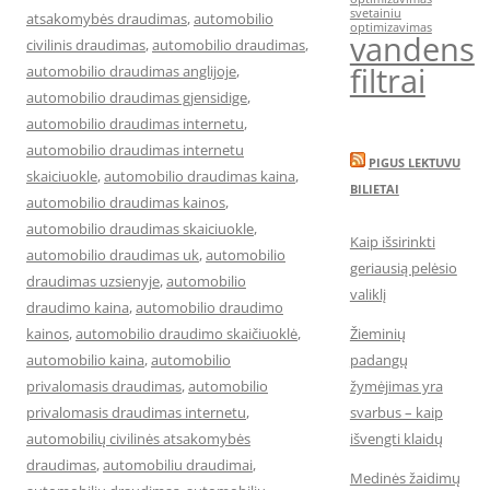
svetainiu
atsakomybės draudimas
,
automobilio
optimizavimas
vandens
civilinis draudimas
,
automobilio draudimas
,
filtrai
automobilio draudimas anglijoje
,
automobilio draudimas gjensidige
,
automobilio draudimas internetu
,
automobilio draudimas internetu
PIGUS LEKTUVU
skaiciuokle
,
automobilio draudimas kaina
,
BILIETAI
automobilio draudimas kainos
,
automobilio draudimas skaiciuokle
,
Kaip išsirinkti
automobilio draudimas uk
,
automobilio
geriausią pelėsio
draudimas uzsienyje
,
automobilio
valiklį
draudimo kaina
,
automobilio draudimo
kainos
,
automobilio draudimo skaičiuoklė
,
Žieminių
automobilio kaina
,
automobilio
padangų
privalomasis draudimas
,
automobilio
žymėjimas yra
privalomasis draudimas internetu
,
svarbus – kaip
automobilių civilinės atsakomybės
išvengti klaidų
draudimas
,
automobiliu draudimai
,
Medinės žaidimų