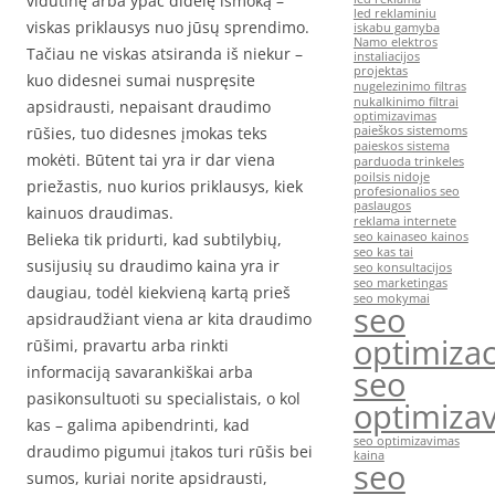
vidutinę arba ypač didelę išmoką –
led reklaminiu
viskas priklausys nuo jūsų sprendimo.
iskabu gamyba
Namo elektros
Tačiau ne viskas atsiranda iš niekur –
instaliacijos
projektas
kuo didesnei sumai nuspręsite
nugelezinimo filtras
nukalkinimo filtrai
apsidrausti, nepaisant draudimo
optimizavimas
rūšies, tuo didesnes įmokas teks
paieškos sistemoms
paieskos sistema
mokėti. Būtent tai yra ir dar viena
parduoda trinkeles
poilsis nidoje
priežastis, nuo kurios priklausys, kiek
profesionalios seo
paslaugos
kainuos draudimas.
reklama internete
Belieka tik pridurti, kad subtilybių,
seo kaina
seo kainos
seo kas tai
susijusių su draudimo kaina yra ir
seo konsultacijos
seo marketingas
daugiau, todėl kiekvieną kartą prieš
seo mokymai
seo
apsidraudžiant viena ar kita draudimo
optimizac
rūšimi, pravartu arba rinkti
informaciją savarankiškai arba
seo
pasikonsultuoti su specialistais, o kol
optimiza
kas – galima apibendrinti, kad
seo optimizavimas
draudimo pigumui įtakos turi rūšis bei
kaina
seo
sumos, kuriai norite apsidrausti,