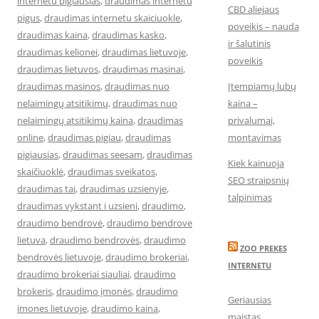
internetu pigiausias
,
draudimas internetu
CBD aliejaus
pigus
,
draudimas internetu skaiciuokle
,
poveikis – nauda
draudimas kaina
,
draudimas kasko
,
ir šalutinis
draudimas kelionei
,
draudimas lietuvoje
,
poveikis
draudimas lietuvos
,
draudimas masinai
,
draudimas masinos
,
draudimas nuo
Įtempiamų lubų
nelaimingų atsitikimų
,
draudimas nuo
kaina –
nelaimingų atsitikimų kaina
,
draudimas
privalumai,
online
,
draudimas pigiau
,
draudimas
montavimas
pigiausias
,
draudimas seesam
,
draudimas
Kiek kainuoja
skaičiuoklė
,
draudimas sveikatos
,
SEO straipsnių
draudimas tai
,
draudimas uzsienyje
,
talpinimas
draudimas vykstant i uzsieni
,
draudimo
,
draudimo bendrovė
,
draudimo bendrove
lietuva
,
draudimo bendrovės
,
draudimo
ZOO PREKES
bendrovės lietuvoje
,
draudimo brokeriai
,
INTERNETU
draudimo brokeriai siauliai
,
draudimo
brokeris
,
draudimo įmonės
,
draudimo
Geriausias
imones lietuvoje
,
draudimo kaina
,
maistas