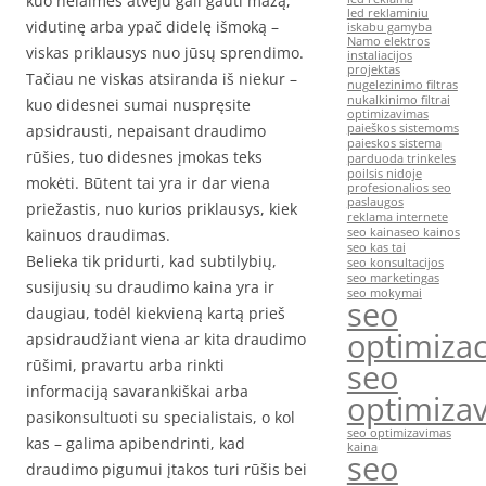
kuo nelaimės atveju gali gauti mažą,
led reklaminiu
vidutinę arba ypač didelę išmoką –
iskabu gamyba
Namo elektros
viskas priklausys nuo jūsų sprendimo.
instaliacijos
projektas
Tačiau ne viskas atsiranda iš niekur –
nugelezinimo filtras
nukalkinimo filtrai
kuo didesnei sumai nuspręsite
optimizavimas
apsidrausti, nepaisant draudimo
paieškos sistemoms
paieskos sistema
rūšies, tuo didesnes įmokas teks
parduoda trinkeles
poilsis nidoje
mokėti. Būtent tai yra ir dar viena
profesionalios seo
paslaugos
priežastis, nuo kurios priklausys, kiek
reklama internete
kainuos draudimas.
seo kaina
seo kainos
seo kas tai
Belieka tik pridurti, kad subtilybių,
seo konsultacijos
seo marketingas
susijusių su draudimo kaina yra ir
seo mokymai
seo
daugiau, todėl kiekvieną kartą prieš
optimizac
apsidraudžiant viena ar kita draudimo
rūšimi, pravartu arba rinkti
seo
informaciją savarankiškai arba
optimiza
pasikonsultuoti su specialistais, o kol
seo optimizavimas
kas – galima apibendrinti, kad
kaina
seo
draudimo pigumui įtakos turi rūšis bei