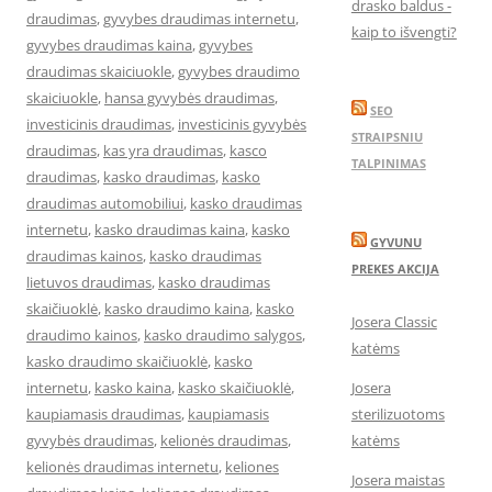
drasko baldus -
draudimas
,
gyvybes draudimas internetu
,
kaip to išvengti?
gyvybes draudimas kaina
,
gyvybes
draudimas skaiciuokle
,
gyvybes draudimo
skaiciuokle
,
hansa gyvybės draudimas
,
SEO
investicinis draudimas
,
investicinis gyvybės
STRAIPSNIU
draudimas
,
kas yra draudimas
,
kasco
TALPINIMAS
draudimas
,
kasko draudimas
,
kasko
draudimas automobiliui
,
kasko draudimas
internetu
,
kasko draudimas kaina
,
kasko
GYVUNU
draudimas kainos
,
kasko draudimas
PREKES AKCIJA
lietuvos draudimas
,
kasko draudimas
skaičiuoklė
,
kasko draudimo kaina
,
kasko
Josera Classic
draudimo kainos
,
kasko draudimo salygos
,
katėms
kasko draudimo skaičiuoklė
,
kasko
internetu
,
kasko kaina
,
kasko skaičiuoklė
,
Josera
kaupiamasis draudimas
,
kaupiamasis
sterilizuotoms
gyvybės draudimas
,
kelionės draudimas
,
katėms
kelionės draudimas internetu
,
keliones
Josera maistas