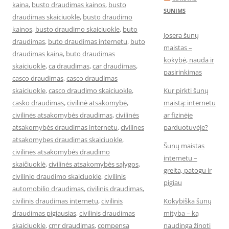
kaina
,
busto draudimas kainos
,
busto
SUNIMS
draudimas skaiciuokle
,
busto draudimo
kainos
,
busto draudimo skaiciuokle
,
buto
Josera šunų
draudimas
,
buto draudimas internetu
,
buto
maistas –
draudimas kaina
,
buto draudimas
kokybė, nauda ir
skaiciuokle
,
ca draudimas
,
car draudimas
,
pasirinkimas
casco draudimas
,
casco draudimas
skaiciuokle
,
casco draudimo skaiciuokle
,
Kur pirkti šunų
casko draudimas
,
civilinė atsakomybė
,
maistą: internetu
civilinės atsakomybės draudimas
,
civilinės
ar fizinėje
atsakomybės draudimas internetu
,
civilines
parduotuvėje?
atsakomybes draudimas skaiciuokle
,
Šunų maistas
civilinės atsakomybės draudimo
internetu –
skaičiuoklė
,
civilinės atsakomybės sąlygos
,
greita, patogu ir
civilinio draudimo skaiciuokle
,
civilinis
pigiau
automobilio draudimas
,
civilinis draudimas
,
civilinis draudimas internetu
,
civilinis
Kokybiška šunų
draudimas pigiausias
,
civilinis draudimas
mityba – ką
skaiciuokle
,
cmr draudimas
,
compensa
naudinga žinoti