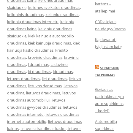
draudimas kaina
,
keliones draudimas
katėms –
skaiciuokle
,
keliones sveikatos draudimas
,
atsiliepimai
kelioninis draudimas
,
kelioniu draudimas
,
kelionių draudimas internetu
,
kelionių
CBD aliejaus
draudimas kaina
,
kelioniu draudimas
nauda gyvūnams
skaiciuokle
,
kiek kainuoja automobilio
Ką dovanoti
draudimas
,
kiek kainuoja draudimas
,
kiek
įsigijusiam katę
kainuoja kasko draudimas
,
kredito
draudimas
,
krovinio draudimas
,
kroviniu
draudimas
,
l draudimas
,
laidavimo
STRAIPSNIU
draudimas
,
ld draudimas
,
ldraudimas
,
TALPINIMAS
letuvos draudimas
,
liet draudimas
,
lietuvo
draudimas
,
lietuvos darudimas
,
lietuvos
Geriausias
draudima
,
lietuvos draudimas
,
lietuvos
pasirinkimas yra
draudimas automobiliui
,
lietuvos
auto supirkimas
draudimas gyvybes draudimas
,
lietuvos
– kodėl?
draudimas internetu
,
lietuvos draudimas
internetu automobilio
,
lietuvos draudimas
Automobilių
kainos
,
lietuvos draudimas kasko
,
lietuvos
supirkimas