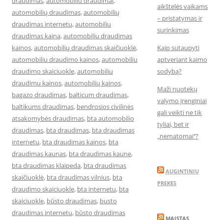
draudimas
,
automobiliu draudimai
,
aikštelės vaikams
automobilių draudimas
,
automobilių
– pristatymas ir
draudimas internetu
,
automobiliu
surinkimas
draudimas kaina
,
automobiliu draudimas
kainos
,
automobilių draudimas skaičiuoklė
,
Kaip sutaupyti
automobiliu draudimo kainos
,
automobiliu
aptveriant kaimo
draudimo skaiciuokle
,
automobiliu
sodybą?
draudimu kainos
,
automobilių kainos
,
Maži nuotekų
bagazo draudimas
,
balticum draudimas
,
valymo įrenginiai
baltikums draudimas
,
bendrosios civilinės
gali veikti ne tik
atsakomybės draudimas
,
bta automobilio
tyliai, bet ir
draudimas
,
bta draudimas
,
bta draudimas
„nematomai‘‘?
internetu
,
bta draudimas kainos
,
bta
draudimas kaunas
,
bta draudimas kaune
,
bta draudimas klaipeda
,
bta draudimas
AUGINTINIU
skaičiuoklė
,
bta draudimas vilnius
,
bta
PREKES
draudimo skaiciuokle
,
bta internetu
,
bta
skaiciuokle
,
būsto draudimas
,
busto
draudimas internetu
,
būsto draudimas
MAISTAS