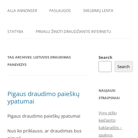
ALLA ANNONSER
PASLAUGOS
SKELBIMŲ LENTA
STATYBA
PRIVALU ŽINOTI DRAUDŽIANTIS INTERNETU
Search
TAG ARCHIVES:
LIETUVOS DRAUDIMAS
PANEVEZYS
Search
NAUJAUSI
Pigaus draudimo paieškų
STRAIPSNIAI
ypatumai
Vyrų stilių
Pigaus draudimo paieškų ypatumai
keičiantis
kaklaraištis –
Nuo ko priklauso, ar draudimas bus
spalvos,