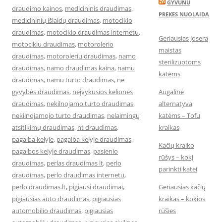
GYVUNU
draudimo kainos
,
medicininis draudimas
,
PREKES NUOLAIDA
medicininių išlaidų draudimas
,
motociklo
draudimas
,
motociklo draudimas internetu
,
Geriausias Josera
motociklu draudimas
,
motorolerio
maistas
draudimas
,
motoroleriu draudimas
,
namo
sterilizuotoms
draudimas
,
namo draudimas kaina
,
namu
katėms
draudimas
,
namu turto draudimas
,
ne
gyvybės draudimas
,
neįvykusios kelionės
Augalinė
draudimas
,
nekilnojamo turto draudimas
,
alternatyva
nekilnojamojo turto draudimas
,
nelaimingų
katėms – Tofu
atsitikimų draudimas
,
nt draudimas
,
kraikas
pagalba kelyje
,
pagalba kelyje draudimas
,
Kačių kraiko
pagalbos kelyje draudimas
,
pasienio
rūšys – kokį
draudimas
,
perlas draudimas lt
,
perlo
parinkti katei
draudimas
,
perlo draudimas internetu
,
perlo draudimas.lt
,
pigiausi draudimai
,
Geriausias kačių
pigiausias auto draudimas
,
pigiausias
kraikas – kokios
automobilio draudimas
,
pigiausias
rūšies