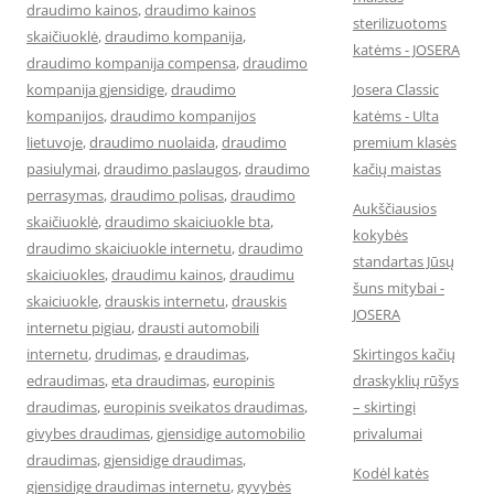
draudimo kainos
,
draudimo kainos
sterilizuotoms
skaičiuoklė
,
draudimo kompanija
,
katėms - JOSERA
draudimo kompanija compensa
,
draudimo
kompanija gjensidige
,
draudimo
Josera Classic
kompanijos
,
draudimo kompanijos
katėms - Ulta
lietuvoje
,
draudimo nuolaida
,
draudimo
premium klasės
pasiulymai
,
draudimo paslaugos
,
draudimo
kačių maistas
perrasymas
,
draudimo polisas
,
draudimo
Aukščiausios
skaičiuoklė
,
draudimo skaiciuokle bta
,
kokybės
draudimo skaiciuokle internetu
,
draudimo
standartas Jūsų
skaiciuokles
,
draudimu kainos
,
draudimu
šuns mitybai -
skaiciuokle
,
drauskis internetu
,
drauskis
JOSERA
internetu pigiau
,
drausti automobili
internetu
,
drudimas
,
e draudimas
,
Skirtingos kačių
edraudimas
,
eta draudimas
,
europinis
draskyklių rūšys
draudimas
,
europinis sveikatos draudimas
,
– skirtingi
givybes draudimas
,
gjensidige automobilio
privalumai
draudimas
,
gjensidige draudimas
,
Kodėl katės
gjensidige draudimas internetu
,
gyvybės