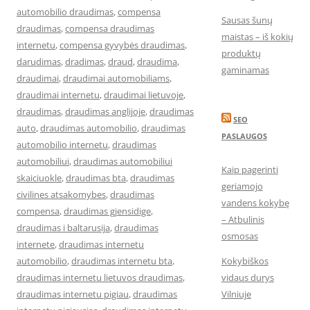
automobilio draudimas
,
compensa
Sausas šunų
draudimas
,
compensa draudimas
maistas – iš kokių
internetu
,
compensa gyvybės draudimas
,
produktų
darudimas
,
dradimas
,
draud
,
draudima
,
gaminamas
draudimai
,
draudimai automobiliams
,
draudimai internetu
,
draudimai lietuvoje
,
draudimas
,
draudimas anglijoje
,
draudimas
SEO
auto
,
draudimas automobilio
,
draudimas
PASLAUGOS
automobilio internetu
,
draudimas
automobiliui
,
draudimas automobiliui
Kaip pagerinti
skaiciuokle
,
draudimas bta
,
draudimas
geriamojo
civilines atsakomybes
,
draudimas
vandens kokybę
compensa
,
draudimas gjensidige
,
– Atbulinis
draudimas i baltarusija
,
draudimas
osmosas
internete
,
draudimas internetu
automobilio
,
draudimas internetu bta
,
Kokybiškos
draudimas internetu lietuvos draudimas
,
vidaus durys
draudimas internetu pigiau
,
draudimas
Vilniuje