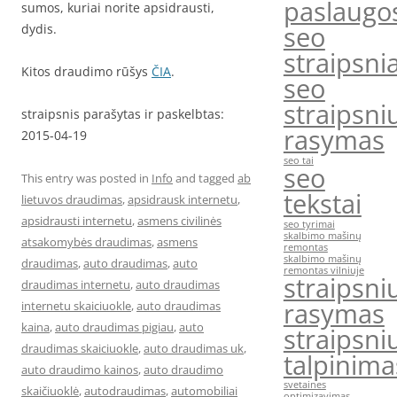
paslaugo
sumos, kuriai norite apsidrausti,
seo
dydis.
straipsnia
Kitos draudimo rūšys
ČIA
.
seo
straipsni
straipsnis parašytas ir paskelbtas:
rasymas
2015-04-19
seo tai
seo
This entry was posted in
Info
and tagged
ab
tekstai
lietuvos draudimas
,
apsidrausk internetu
,
apsidrausti internetu
,
asmens civilinės
seo tyrimai
skalbimo mašinų
atsakomybės draudimas
,
asmens
remontas
skalbimo mašinų
draudimas
,
auto draudimas
,
auto
remontas vilniuje
straipsni
draudimas internetu
,
auto draudimas
rasymas
internetu skaiciuokle
,
auto draudimas
kaina
,
auto draudimas pigiau
,
auto
straipsni
draudimas skaiciuokle
,
auto draudimas uk
,
talpinima
auto draudimo kainos
,
auto draudimo
svetaines
skaičiuoklė
,
autodraudimas
,
automobiliai
optimizavimas