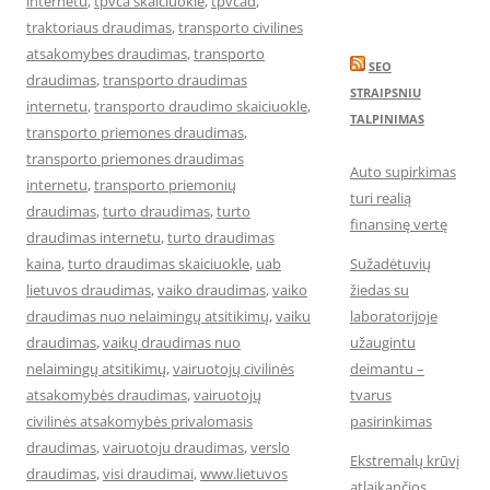
internetu
,
tpvca skaiciuokle
,
tpvcad
,
traktoriaus draudimas
,
transporto civilines
atsakomybes draudimas
,
transporto
SEO
draudimas
,
transporto draudimas
STRAIPSNIU
internetu
,
transporto draudimo skaiciuokle
,
TALPINIMAS
transporto priemones draudimas
,
transporto priemones draudimas
Auto supirkimas
internetu
,
transporto priemonių
turi realią
draudimas
,
turto draudimas
,
turto
finansinę vertę
draudimas internetu
,
turto draudimas
kaina
,
turto draudimas skaiciuokle
,
uab
Sužadėtuvių
lietuvos draudimas
,
vaiko draudimas
,
vaiko
žiedas su
draudimas nuo nelaimingų atsitikimų
,
vaiku
laboratorijoje
draudimas
,
vaikų draudimas nuo
užaugintu
nelaimingų atsitikimų
,
vairuotojų civilinės
deimantu –
atsakomybės draudimas
,
vairuotojų
tvarus
civilinės atsakomybės privalomasis
pasirinkimas
draudimas
,
vairuotoju draudimas
,
verslo
Ekstremalų krūvį
draudimas
,
visi draudimai
,
www.lietuvos
atlaikančios