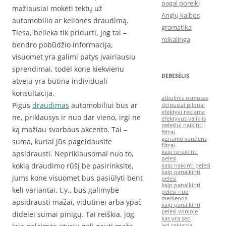
pagal poreikį
mažiausiai mokėti tektų už
Anglų kalbos
automobilio ar kelionės draudimą.
gramatika
Tiesa, belieka tik pridurti, jog tai –
reikalinga
bendro pobūdžio informacija,
visuomet yra galimi patys įvairiausiu
sprendimai, todėl kone kiekvienu
DEBESĖLIS
atveju yra būtina individuali
konsultacija.
atbulinis osmosas
Pigus
draudimas
automobiliui bus ar
dvipusiai pilonai
efektyvi reklama
ne, priklausys ir nuo dar vieno, irgi ne
efektyvus valiklis
pelesiui naikinti
ką mažiau svarbaus akcento. Tai –
filtrai
geriamo vandens
suma, kuriai jūs pageidausite
filtrai
kaip isnaikinti
apsidrausti. Nepriklausomai nuo to,
pelesi
kokią draudimo rūšį be pasirinksite,
kaip naikinti pelesi
kaip panaikinti
jums kone visuomet bus pasiūlyti bent
pelesi
kaip panaikinti
keli variantai, t.y., bus galimybė
pelesi nuo
medienos
apsidrausti mažai, vidutinei arba ypač
kaip panaikinti
pelesi vonioje
didelei sumai pinigų. Tai reiškia, jog
kas yra seo
led reklama