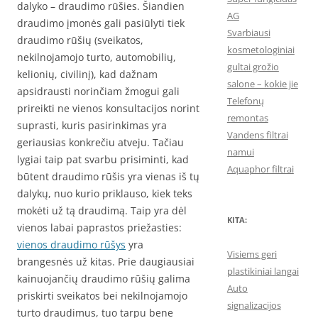
dalyko – draudimo rūšies. Šiandien
AG
draudimo įmonės gali pasiūlyti tiek
Svarbiausi
draudimo rūšių (sveikatos,
kosmetologiniai
nekilnojamojo turto, automobilių,
gultai grožio
kelionių, civilinį), kad dažnam
salone – kokie jie
apsidrausti norinčiam žmogui gali
Telefonų
prireikti ne vienos konsultacijos norint
remontas
suprasti, kuris pasirinkimas yra
Vandens filtrai
geriausias konkrečiu atveju. Tačiau
namui
lygiai taip pat svarbu prisiminti, kad
Aquaphor filtrai
būtent draudimo rūšis yra vienas iš tų
dalykų, nuo kurio priklauso, kiek teks
mokėti už tą draudimą. Taip yra dėl
KITA:
vienos labai paprastos priežasties:
vienos draudimo rūšys
yra
Visiems geri
brangesnės už kitas. Prie daugiausiai
plastikiniai langai
kainuojančių draudimo rūšių galima
Auto
priskirti sveikatos bei nekilnojamojo
signalizacijos
turto draudimus, tuo tarpu bene