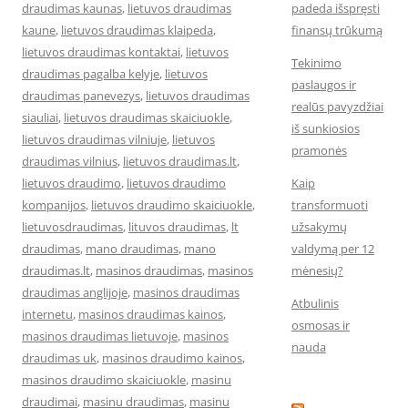
draudimas kaunas
,
lietuvos draudimas
padeda išspręsti
kaune
,
lietuvos draudimas klaipeda
,
finansų trūkumą
lietuvos draudimas kontaktai
,
lietuvos
Tekinimo
draudimas pagalba kelyje
,
lietuvos
paslaugos ir
draudimas panevezys
,
lietuvos draudimas
realūs pavyzdžiai
siauliai
,
lietuvos draudimas skaiciuokle
,
iš sunkiosios
lietuvos draudimas vilniuje
,
lietuvos
pramonės
draudimas vilnius
,
lietuvos draudimas.lt
,
lietuvos draudimo
,
lietuvos draudimo
Kaip
kompanijos
,
lietuvos draudimo skaiciuokle
,
transformuoti
lietuvosdraudimas
,
lituvos draudimas
,
lt
užsakymų
draudimas
,
mano draudimas
,
mano
valdymą per 12
draudimas.lt
,
masinos draudimas
,
masinos
mėnesių?
draudimas anglijoje
,
masinos draudimas
Atbulinis
internetu
,
masinos draudimas kainos
,
osmosas ir
masinos draudimas lietuvoje
,
masinos
nauda
draudimas uk
,
masinos draudimo kainos
,
masinos draudimo skaiciuokle
,
masinu
draudimai
,
masinu draudimas
,
masinu