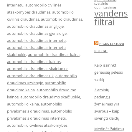
svetainiu
internetu
,
automobilio civilinės
optimizavimas
vandens
atsakomybės draudimas
,
automobilio
filtrai
civilinis draudimas
,
automobilio draudimas
,
automobilio draudimas anglijoje
,
automobilio draudimas gjensidige
,
automobilio draudimas internetu
,
PIGUS LEKTUVU
automobilio draudimas internetu
BILIETAI
skaiciuokle
,
automobilio draudimas kaina
,
automobilio draudimas kainos
,
Kaip išsirinkti
automobilio draudimas skaiciuokle
,
geriausią pelėsio
automobilio draudimas uk
,
automobilio
valiklį
draudimas uzsienyje
,
automobilio
draudimo kaina
,
automobilio draudimo
Žieminių
kainos
,
automobilio draudimo skaičiuoklė
,
padangų
automobilio kaina
,
automobilio
žymėjimas yra
privalomasis draudimas
,
automobilio
svarbus – kaip
privalomasis draudimas internetu
,
išvengti klaidų
automobilių civilinės atsakomybės
Medinės žaidimų