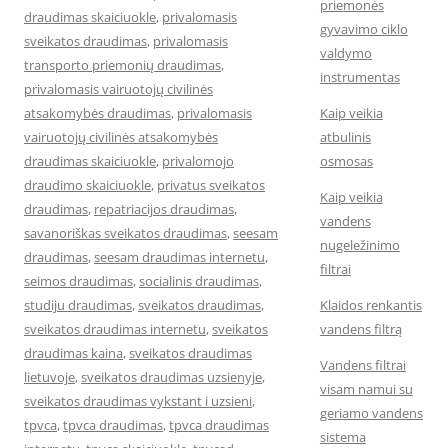
priemonės
draudimas skaiciuokle
,
privalomasis
gyvavimo ciklo
sveikatos draudimas
,
privalomasis
valdymo
transporto priemonių draudimas
,
instrumentas
privalomasis vairuotojų civilinės
atsakomybės draudimas
,
privalomasis
Kaip veikia
vairuotojų civilinės atsakomybės
atbulinis
draudimas skaiciuokle
,
privalomojo
osmosas
draudimo skaiciuokle
,
privatus sveikatos
Kaip veikia
draudimas
,
repatriacijos draudimas
,
vandens
savanoriškas sveikatos draudimas
,
seesam
nugeležinimo
draudimas
,
seesam draudimas internetu
,
filtrai
seimos draudimas
,
socialinis draudimas
,
studiju draudimas
,
sveikatos draudimas
,
Klaidos renkantis
sveikatos draudimas internetu
,
sveikatos
vandens filtrą
draudimas kaina
,
sveikatos draudimas
Vandens filtrai
lietuvoje
,
sveikatos draudimas uzsienyje
,
visam namui su
sveikatos draudimas vykstant i uzsieni
,
geriamo vandens
tpvca
,
tpvca draudimas
,
tpvca draudimas
sistema