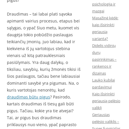
pigus?
psichologija ir
mazgai
Draudimas – tai labai plati sąvoka
Masažinė kėdė:
apimanti vairius procesus, etapus bei
kaip išsirinkti
sąlygas, o ypač šiuo metu, kuomet vis
geriausią
daugėja tokio pobūdžio paslaugas
variantą?
teikiančių įmonių, juo labiau, kad ir
Didelis vidinių
kiekviena iš jų vartotojus stebina
durų
vienais už kitą patrauklesniais
pasirinkimas –
pasiūlymais. Yra daug dalykų, o
rankenos ir
tiksliau, savybių, kurių žmonės tikisi iš
dizainas
šios paslaugos, tačiau bene labiausiai
Lauko kubilai
dominanti savybė yra pigumas. Na, o
pardavimui
kuris vartotojas nenorėtų, kad
Kaip išsirinkti
draudimas būtų pigus
? Pasirodo,
geriausią pelėsio
kartais draudimas iš tiesų gali būti
valiklį
pigus. Tačiau, kokie yra tie atvejai?
Geriausias
Tai, ar pigus bus draudimas
pelėsio valiklis –
priklausys nuo vieno, ypač paprasto
Super fungicidas