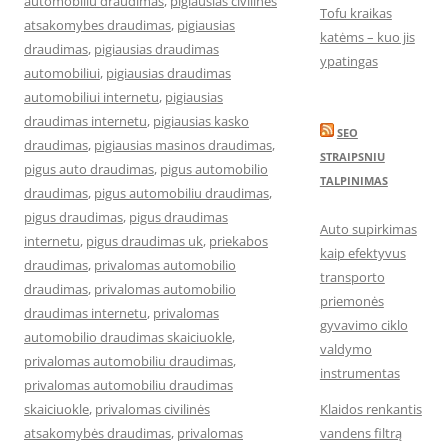
automobiliu draudimas
,
pigiausias civilines
Tofu kraikas
atsakomybes draudimas
,
pigiausias
katėms – kuo jis
draudimas
,
pigiausias draudimas
ypatingas
automobiliui
,
pigiausias draudimas
automobiliui internetu
,
pigiausias
draudimas internetu
,
pigiausias kasko
SEO
draudimas
,
pigiausias masinos draudimas
,
STRAIPSNIU
pigus auto draudimas
,
pigus automobilio
TALPINIMAS
draudimas
,
pigus automobiliu draudimas
,
pigus draudimas
,
pigus draudimas
Auto supirkimas
internetu
,
pigus draudimas uk
,
priekabos
kaip efektyvus
draudimas
,
privalomas automobilio
transporto
draudimas
,
privalomas automobilio
priemonės
draudimas internetu
,
privalomas
gyvavimo ciklo
automobilio draudimas skaiciuokle
,
valdymo
privalomas automobiliu draudimas
,
instrumentas
privalomas automobiliu draudimas
skaiciuokle
,
privalomas civilinės
Klaidos renkantis
atsakomybės draudimas
,
privalomas
vandens filtrą