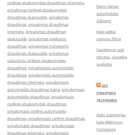
civilines atsakomybes draudimas internetu
,
Nano danga
privalomas civilinės atsakomybės
automobilio
draudimas skaiciuokle
,
privalomas
stiklams
draudimas
,
privalomas draudimas
internetu
,
privalomas draudimas
Kaip veikia
skaiciuokle
,
privalomas sveikatos
osmoso filtrai
draudimas
,
privalomas transporto
Vandenyje rasti
draudimas skaiciuokle
,
privalomas
nitratai - poveikis
vairuotoju civilines atsakomybes
sveikatai
draudimas
,
privalomasis automobilio
draudimas
,
privalomasis automobilio
draudimas internetu
,
privalomasis
SEO
automobilio draudimas kaina
,
privalomasis
STRAIPSNIU
automobiliu draudimas
,
privalomasis
TALPINIMAS
civilinės atsakomybės draudimas
,
privalomasis civilinis automobilio
Auto supirkimas
draudimas
,
privalomasis civilinis draudimas
,
kaip efektyvus
privalomasis draudimas
,
privalomasis
transporto
draudimas internetu
,
privalomasis