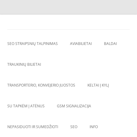
Skip
to
SEO straipsnių talpinimas
content
SEO straipsniu talpinimas, atgalines nuorodos, backlinkai,
SEO STRAIPSNIŲ TALPINIMAS
AVIABILIETAI
BALDAI
TRAUKINIŲ BILIETAI
TRANSPORTERIO, KONVEJERIO JUOSTOS
KELTAI Į KYLĮ
SU TAPKĖM Į ATĖNUS
GSM SIGNALIZACIJA
NEPASIDUOTI IR SUMEDŽIOTI
SEO
INFO