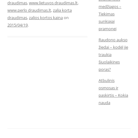
draudimas
,
www.lietuvos draudimas.lt
,
medžiagos –
www.perlo draudimas.lt
,
zalia korta
Tiekimas
draudimas
,
zalios kortos kaina
on
sunkiajai
2015/04/19
.
pramonei
Raudono aukso
žiedai – kodėl jie
traukia
šiuolaikines
poras?
Atbulinis
osmosas ir
paskirtis – Kokia
nauda