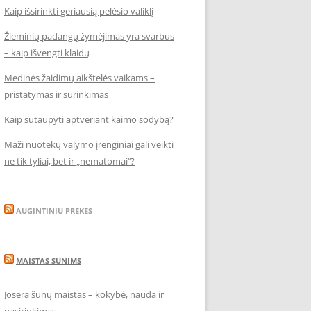
Kaip išsirinkti geriausią pelėsio valiklį
Žieminių padangų žymėjimas yra svarbus
– kaip išvengti klaidų
Medinės žaidimų aikštelės vaikams –
pristatymas ir surinkimas
Kaip sutaupyti aptveriant kaimo sodybą?
Maži nuotekų valymo įrenginiai gali veikti
ne tik tyliai, bet ir „nematomai‘‘?
AUGINTINIU PREKES
MAISTAS SUNIMS
Josera šunų maistas – kokybė, nauda ir