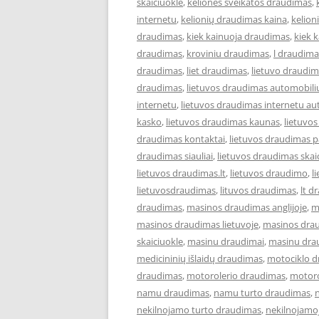
skaiciuokle
,
keliones sveikatos draudimas
,
internetu
,
kelionių draudimas kaina
,
kelion
draudimas
,
kiek kainuoja draudimas
,
kiek 
draudimas
,
kroviniu draudimas
,
l draudima
draudimas
,
liet draudimas
,
lietuvo draudi
draudimas
,
lietuvos draudimas automobili
internetu
,
lietuvos draudimas internetu au
kasko
,
lietuvos draudimas kaunas
,
lietuvo
draudimas kontaktai
,
lietuvos draudimas p
draudimas siauliai
,
lietuvos draudimas skai
lietuvos draudimas.lt
,
lietuvos draudimo
,
l
lietuvosdraudimas
,
lituvos draudimas
,
lt d
draudimas
,
masinos draudimas anglijoje
,
m
masinos draudimas lietuvoje
,
masinos dra
skaiciuokle
,
masinu draudimai
,
masinu dra
medicininių išlaidų draudimas
,
motociklo 
draudimas
,
motorolerio draudimas
,
motoro
namu draudimas
,
namu turto draudimas
,
nekilnojamo turto draudimas
,
nekilnojamo