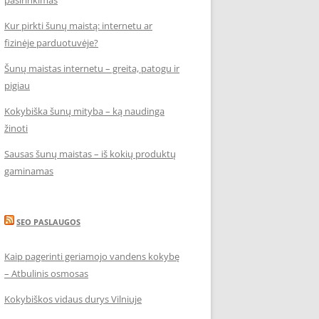
pasirinkimas
Kur pirkti šunų maistą: internetu ar
fizinėje parduotuvėje?
Šunų maistas internetu – greita, patogu ir
pigiau
Kokybiška šunų mityba – ką naudinga
žinoti
Sausas šunų maistas – iš kokių produktų
gaminamas
SEO PASLAUGOS
Kaip pagerinti geriamojo vandens kokybę
– Atbulinis osmosas
Kokybiškos vidaus durys Vilniuje