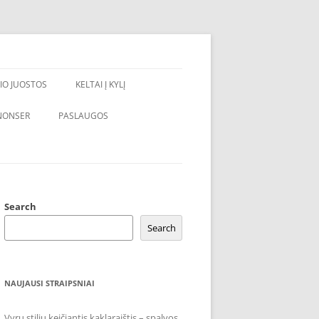
IO JUOSTOS
KELTAI Į KYLĮ
NONSER
PASLAUGOS
Search
Search
NAUJAUSI STRAIPSNIAI
Vyrų stilių keičiantis kaklaraištis – spalvos,