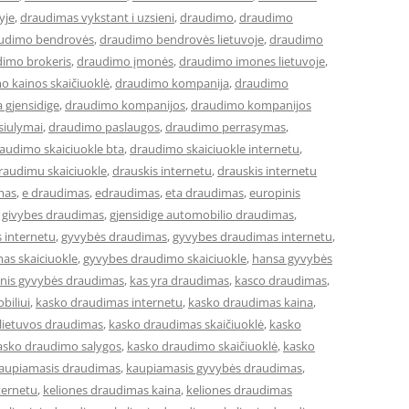
yje
,
draudimas vykstant i uzsieni
,
draudimo
,
draudimo
udimo bendrovės
,
draudimo bendrovės lietuvoje
,
draudimo
imo brokeris
,
draudimo įmonės
,
draudimo imones lietuvoje
,
o kainos skaičiuoklė
,
draudimo kompanija
,
draudimo
 gjensidige
,
draudimo kompanijos
,
draudimo kompanijos
siulymai
,
draudimo paslaugos
,
draudimo perrasymas
,
audimo skaiciuokle bta
,
draudimo skaiciuokle internetu
,
raudimu skaiciuokle
,
drauskis internetu
,
drauskis internetu
mas
,
e draudimas
,
edraudimas
,
eta draudimas
,
europinis
,
givybes draudimas
,
gjensidige automobilio draudimas
,
 internetu
,
gyvybės draudimas
,
gyvybes draudimas internetu
,
as skaiciuokle
,
gyvybes draudimo skaiciuokle
,
hansa gyvybės
cinis gyvybės draudimas
,
kas yra draudimas
,
kasco draudimas
,
biliui
,
kasko draudimas internetu
,
kasko draudimas kaina
,
lietuvos draudimas
,
kasko draudimas skaičiuoklė
,
kasko
asko draudimo salygos
,
kasko draudimo skaičiuoklė
,
kasko
aupiamasis draudimas
,
kaupiamasis gyvybės draudimas
,
ternetu
,
keliones draudimas kaina
,
keliones draudimas