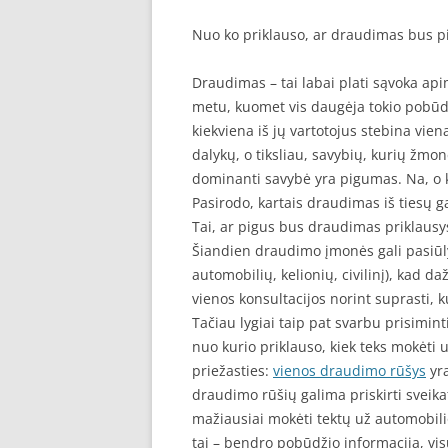
Nuo ko priklauso, ar draudimas bus p
Draudimas – tai labai plati sąvoka api
metu, kuomet vis daugėja tokio pobūdž
kiekviena iš jų vartotojus stebina vien
dalykų, o tiksliau, savybių, kurių žmon
dominanti savybė yra pigumas. Na, o 
Pasirodo, kartais draudimas iš tiesų gal
Tai, ar pigus bus draudimas priklausy
Šiandien draudimo įmonės gali pasiūly
automobilių, kelionių, civilinį), kad 
vienos konsultacijos norint suprasti, 
Tačiau lygiai taip pat svarbu prisimint
nuo kurio priklauso, kiek teks mokėti 
priežasties:
vienos draudimo rūšys
yra
draudimo rūšių galima priskirti sveik
mažiausiai mokėti tektų už automobilio
tai – bendro pobūdžio informacija, vis