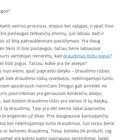
igus?
manti vairius procesus, etapus bei sąlygas, o ypač šiuo
io paslaugas teikiančių įmonių, juo labiau, kad ir
ais už kitą patrauklesniais pasiūlymais. Yra daug
ės tikisi iš šios paslaugos, tačiau bene labiausiai
kuris vartotojas nenorėtų, kad
draudimas būtų pigus
?
i būti pigus. Tačiau, kokie yra tie atvejai?
s nuo vieno, ypač paprasto dalyko – draudimo rūšies.
ti tiek draudimo rūšių (sveikatos, nekilnojamojo turto,
dažnam apsidrausti norinčiam žmogui gali prireikti ne
kuris pasirinkimas yra geriausias konkrečiu atveju.
i, kad būtent draudimo rūšis yra vienas iš tų dalykų,
už tą draudimą. Taip yra dėl vienos labai paprastos
 brangesnės už kitas. Prie daugiausiai kainuojančių
atos bei nekilnojamojo turto draudimus, tuo tarpu bene
 ar kelionės draudimą. Tiesa, belieka tik pridurti, jog
uomet yra galimi patys įvairiausiu sprendimai, todėl