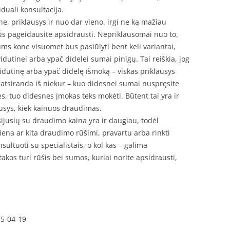
duali konsultacija.
e, priklausys ir nuo dar vieno, irgi ne ką mažiau
jūs pageidausite apsidrausti. Nepriklausomai nuo to,
ums kone visuomet bus pasiūlyti bent keli variantai,
idutinei arba ypač didelei sumai pinigų. Tai reiškia, jog
idutinę arba ypač didelę išmoką – viskas priklausys
atsiranda iš niekur – kuo didesnei sumai nuspręsite
, tuo didesnes įmokas teks mokėti. Būtent tai yra ir
ausys, kiek kainuos draudimas.
usijusių su draudimo kaina yra ir daugiau, todėl
iena ar kita draudimo rūšimi, pravartu arba rinkti
ultuoti su specialistais, o kol kas – galima
kos turi rūšis bei sumos, kuriai norite apsidrausti,
15-04-19