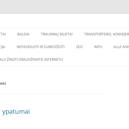
os, backlinkai,
inimas
ETAI
BALDAI
TRAUKINIŲ BILIETAI
TRANSPORTERIO, KONVEJER
IJA
NEPASIDUOTI IR SUMEDŽIOTI
SEO
INFO
ALLA AN
VALU ŽINOTI DRAUDŽIANTIS INTERNETU
IMAS
ų ypatumai