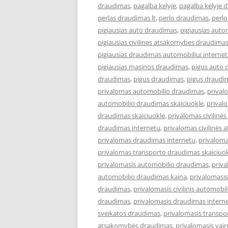
draudimas
,
pagalba kelyje
,
pagalba kelyje 
perlas draudimas lt
,
perlo draudimas
,
perlo
pigiausias auto draudimas
,
pigiausias aut
pigiausias civilines atsakomybes draudima
pigiausias draudimas automobiliui interne
pigiausias masinos draudimas
,
pigus auto 
draudimas
,
pigus draudimas
,
pigus draudi
privalomas automobilio draudimas
,
prival
automobilio draudimas skaiciuokle
,
prival
draudimas skaiciuokle
,
privalomas civilin
draudimas internetu
,
privalomas civilinės
privalomas draudimas internetu
,
privaloma
privalomas transporto draudimas skaiciuo
privalomasis automobilio draudimas
,
priva
automobilio draudimas kaina
,
privalomasi
draudimas
,
privalomasis civilinis automobi
draudimas
,
privalomasis draudimas intern
sveikatos draudimas
,
privalomasis transp
atsakomybės draudimas
,
privalomasis vai