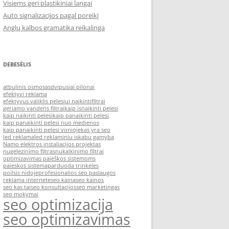
Visiems geri plastikiniai langai
Auto signalizacijos pagal poreikį
Anglų kalbos gramatika reikalinga
DEBESĖLIS
atbulinis osmosas
dvipusiai pilonai
efektyvi reklama
efektyvus valiklis pelesiui naikinti
filtrai
geriamo vandens filtrai
kaip isnaikinti pelesi
kaip naikinti pelesi
kaip panaikinti pelesi
kaip panaikinti pelesi nuo medienos
kaip panaikinti pelesi vonioje
kas yra seo
led reklama
led reklaminiu iskabu gamyba
Namo elektros instaliacijos projektas
nugelezinimo filtras
nukalkinimo filtrai
optimizavimas paieškos sistemoms
paieskos sistema
parduoda trinkeles
poilsis nidoje
profesionalios seo paslaugos
reklama internete
seo kaina
seo kainos
seo kas tai
seo konsultacijos
seo marketingas
seo mokymai
seo optimizacija
seo optimizavimas