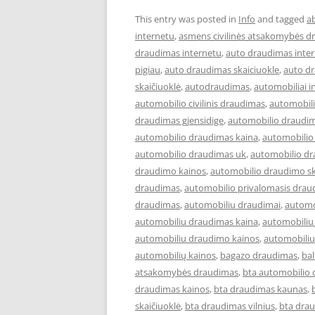
This entry was posted in
Info
and tagged
a
internetu
,
asmens civilinės atsakomybės d
draudimas internetu
,
auto draudimas inter
pigiau
,
auto draudimas skaiciuokle
,
auto d
skaičiuoklė
,
autodraudimas
,
automobiliai i
automobilio civilinis draudimas
,
automobil
draudimas gjensidige
,
automobilio draudim
automobilio draudimas kaina
,
automobilio
automobilio draudimas uk
,
automobilio dr
draudimo kainos
,
automobilio draudimo sk
draudimas
,
automobilio privalomasis drau
draudimas
,
automobiliu draudimai
,
automo
automobiliu draudimas kaina
,
automobiliu
automobiliu draudimo kainos
,
automobiliu
automobilių kainos
,
bagazo draudimas
,
ba
atsakomybės draudimas
,
bta automobilio
draudimas kainos
,
bta draudimas kaunas
,
skaičiuoklė
,
bta draudimas vilnius
,
bta drau