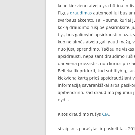
kone kiekvienu atveju yra būtina indivi
Pigus
draudimas
automobiliui bus ar n
svarbaus akcento. Tai – suma, kuriai 
kokią draudimo rūšį be pasirinksite, j
t.y., bus galimybė apsidrausti mažai, v
kuo nelaimės atveju gali gauti mažą, v
nuo jūsų sprendimo. Tačiau ne viskas 
apsidrausti, nepaisant draudimo rūšies
dar viena priežastis, nuo kurios prikl
Belieka tik pridurti, kad subtilybių, s
kiekvieną kartą prieš apsidraudžiant v
informaciją savarankiškai arba pasikons
apibendrinti, kad draudimo pigumui įta
dydis.
Kitos draudimo rūšys
ČIA
.
straipsnis parašytas ir paskelbtas: 20