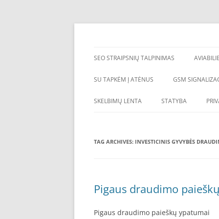
Skip
to
content
SEO straipsniu talpinimas, atgalines nuorod
SEO straipsnių talp
SEO STRAIPSNIŲ TALPINIMAS
AVIABILI
SU TAPKĖM Į ATĖNUS
GSM SIGNALIZAC
SKELBIMŲ LENTA
STATYBA
PRI
TAG ARCHIVES:
INVESTICINIS GYVYBĖS DRAUD
Pigaus draudimo paiešk
Pigaus draudimo paieškų ypatumai