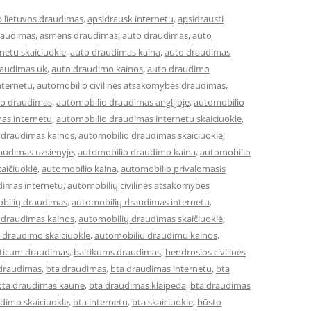
b lietuvos draudimas
,
apsidrausk internetu
,
apsidrausti
raudimas
,
asmens draudimas
,
auto draudimas
,
auto
netu skaiciuokle
,
auto draudimas kaina
,
auto draudimas
raudimas uk
,
auto draudimo kainos
,
auto draudimo
nternetu
,
automobilio civilinės atsakomybės draudimas
,
io draudimas
,
automobilio draudimas anglijoje
,
automobilio
as internetu
,
automobilio draudimas internetu skaiciuokle
,
 draudimas kainos
,
automobilio draudimas skaiciuokle
,
audimas uzsienyje
,
automobilio draudimo kaina
,
automobilio
aičiuoklė
,
automobilio kaina
,
automobilio privalomasis
dimas internetu
,
automobilių civilinės atsakomybės
bilių draudimas
,
automobilių draudimas internetu
,
 draudimas kainos
,
automobilių draudimas skaičiuoklė
,
 draudimo skaiciuokle
,
automobiliu draudimu kainos
,
lticum draudimas
,
baltikums draudimas
,
bendrosios civilinės
 draudimas
,
bta draudimas
,
bta draudimas internetu
,
bta
bta draudimas kaune
,
bta draudimas klaipeda
,
bta draudimas
dimo skaiciuokle
,
bta internetu
,
bta skaiciuokle
,
būsto