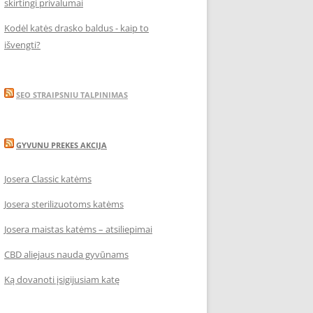
skirtingi privalumai
Kodėl katės drasko baldus - kaip to
išvengti?
SEO STRAIPSNIU TALPINIMAS
GYVUNU PREKES AKCIJA
Josera Classic katėms
Josera sterilizuotoms katėms
Josera maistas katėms – atsiliepimai
CBD aliejaus nauda gyvūnams
Ką dovanoti įsigijusiam katę