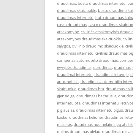
draudimas
,
busto draudimas internetu
,
bū
draudimas skaiciuokle
,
busto draudimo ka
draudimas internetu
,
buto draudimas kain
casco draudimas
,
casco draudimas skaiciuo
atsakomybė
,
civilinės atsakomybės draud
atsakomybes draudimas skaiciuokle
,
civil
sąlygos
,
civilinio draudimo skaiciuokle
,
civi
draudimas internetu
,
civilinis draudimas pi
compensa automobilio draudimas
,
compen
gyvybės draudimas
,
darudimas
,
dradimas
,
draudimai internetu
,
draudimai lietuvoje
,
d
automobilio
,
draudimas automobilio inter
skaiciuokle
,
draudimas bta
,
draudimas civi
gjensidige
,
draudimas i baltarusija
,
draudim
internetu bta
,
draudimas internetu lietuvo
pigiausias
,
draudimas internetu pigus
,
drau
kasko
,
draudimas kelionei
,
draudimas lietu
masinos
,
draudimas nuo nelaimingų atsiti
online
,
draudimas pigiau
,
draudimas pigiau