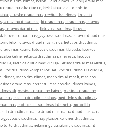
kelioninis draudimas
,
kelioniu draudimas
,
kelionių draudimas
iu draudimas skaiciuokle
,
kiek kainuoja automobilio
kainuoja kasko draudimas
,
kredito draudimas
,
krovinio
s
,
laidavimo draudimas
,
ld draudimas
,
ldraudimas
,
letuvos
mas
,
lietuvos darudimas
,
lietuvos draudima
,
lietuvos
ui
,
lietuvos draudimas gyvybes draudimas
,
lietuvos draudimas
tomobilio
,
lietuvos draudimas kainos
,
lietuvos draudimas
s draudimas kaune
,
lietuvos draudimas klaipeda
,
lietuvos
agalba kelyje
,
lietuvos draudimas panevezys
,
lietuvos
ciuokle
,
lietuvos draudimas vilniuje
,
lietuvos draudimas vilnius
,
ietuvos draudimo kompanijos
,
lietuvos draudimo skaiciuokle
,
raudimas
,
mano draudimas
,
mano draudimas.lt
,
masinos
asinos draudimas internetu
,
masinos draudimas kainos
,
udimas uk
,
masinos draudimo kainos
,
masinos draudimo
udimas
,
masinu draudimo kainos
,
medicininis draudimas
,
draudimas
,
motociklo draudimas internetu
,
motociklu
leriu draudimas
,
namo draudimas
,
namo draudimas kaina
,
ne gyvybės draudimas
,
neįvykusios kelionės draudimas
,
jo turto draudimas
,
nelaimingų atsitikimų draudimas
,
nt