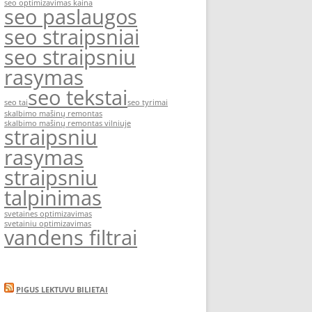
seo optimizavimas kaina
seo paslaugos
seo straipsniai
seo straipsniu
rasymas
seo tekstai
seo tai
seo tyrimai
skalbimo mašinų remontas
skalbimo mašinų remontas vilniuje
straipsniu
rasymas
straipsniu
talpinimas
svetaines optimizavimas
svetainiu optimizavimas
vandens filtrai
PIGUS LEKTUVU BILIETAI