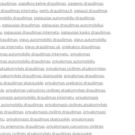
draudimas
,
pagalbos kelyje draudimas
,
pasienio draudimas
,
 draudimas internetu
,
perlo draudimas.lt
,
pigiausi draudimai
,
omobilio draudimas
,
pigiausias automobiliu draudimas
,
s
,
pigiausias draudimas
,
pigiausias draudimas automobiliui
,
tu
,
pigiausias draudimas internetu
,
pigiausias kasko draudimas
,
draudimas
,
pigus automobilio draudimas
,
pigus automobiliu
mas internetu
,
pigus draudimas uk
,
priekabos draudimas
,
omas automobilio draudimas internetu
,
privalomas
omas automobiliu draudimas
,
privalomas automobiliu
ės atsakomybės draudimas
,
privalomas civilines atsakomybes
 atsakomybės draudimas skaiciuokle
,
privalomas draudimas
,
s draudimas skaiciuokle
,
privalomas sveikatos draudimas
,
kle
,
privalomas vairuotoju civilines atsakomybes draudimas
,
lomasis automobilio draudimas internetu
,
privalomasis
s automobiliu draudimas
,
privalomasis civilinės atsakomybės
lio draudimas
,
privalomasis civilinis draudimas
,
privalomasis
etu
,
privalomasis draudimas skaiciuokle
,
privalomasis
orto priemonių draudimas
,
privalomasis vairuotojų civilinės
ruotojų civilinės atsakomybės draudimas skaiciuokle
,