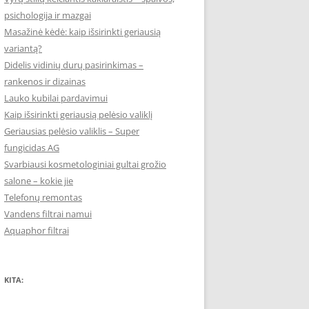
psichologija ir mazgai
Masažinė kėdė: kaip išsirinkti geriausią
variantą?
Didelis vidinių durų pasirinkimas –
rankenos ir dizainas
Lauko kubilai pardavimui
Kaip išsirinkti geriausią pelėsio valiklį
Geriausias pelėsio valiklis – Super
fungicidas AG
Svarbiausi kosmetologiniai gultai grožio
salone – kokie jie
Telefonų remontas
Vandens filtrai namui
Aquaphor filtrai
KITA: