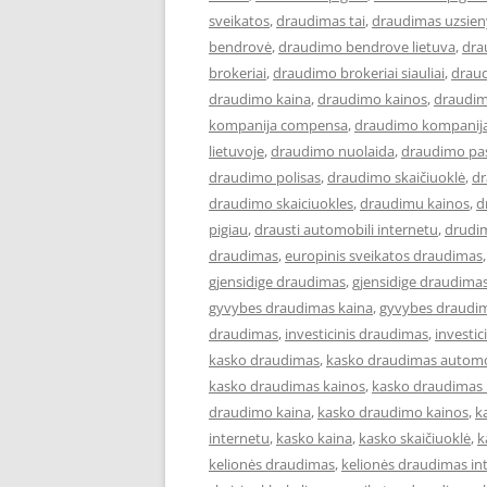
sveikatos
,
draudimas tai
,
draudimas uzsien
bendrovė
,
draudimo bendrove lietuva
,
dra
brokeriai
,
draudimo brokeriai siauliai
,
draud
draudimo kaina
,
draudimo kainos
,
draudim
kompanija compensa
,
draudimo kompanija
lietuvoje
,
draudimo nuolaida
,
draudimo pa
draudimo polisas
,
draudimo skaičiuoklė
,
dr
draudimo skaiciuokles
,
draudimu kainos
,
d
pigiau
,
drausti automobili internetu
,
drudi
draudimas
,
europinis sveikatos draudimas
gjensidige draudimas
,
gjensidige draudimas
gyvybes draudimas kaina
,
gyvybes draudim
draudimas
,
investicinis draudimas
,
investi
kasko draudimas
,
kasko draudimas automo
kasko draudimas kainos
,
kasko draudimas 
draudimo kaina
,
kasko draudimo kainos
,
k
internetu
,
kasko kaina
,
kasko skaičiuoklė
,
k
kelionės draudimas
,
kelionės draudimas in