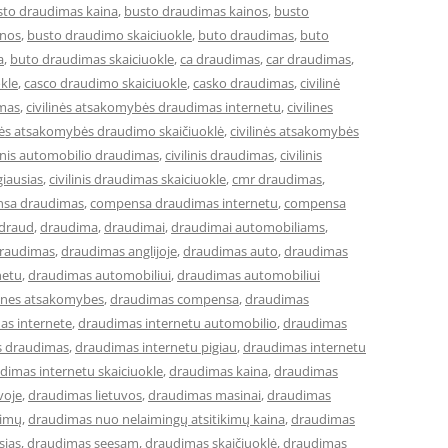
sto draudimas kaina
,
busto draudimas kainos
,
busto
inos
,
busto draudimo skaiciuokle
,
buto draudimas
,
buto
a
,
buto draudimas skaiciuokle
,
ca draudimas
,
car draudimas
,
kle
,
casco draudimo skaiciuokle
,
casko draudimas
,
civilinė
imas
,
civilinės atsakomybės draudimas internetu
,
civilines
inės atsakomybės draudimo skaičiuoklė
,
civilinės atsakomybės
linis automobilio draudimas
,
civilinis draudimas
,
civilinis
giausias
,
civilinis draudimas skaiciuokle
,
cmr draudimas
,
sa draudimas
,
compensa draudimas internetu
,
compensa
draud
,
draudima
,
draudimai
,
draudimai automobiliams
,
raudimas
,
draudimas anglijoje
,
draudimas auto
,
draudimas
netu
,
draudimas automobiliui
,
draudimas automobiliui
lines atsakomybes
,
draudimas compensa
,
draudimas
as internete
,
draudimas internetu automobilio
,
draudimas
s draudimas
,
draudimas internetu pigiau
,
draudimas internetu
dimas internetu skaiciuokle
,
draudimas kaina
,
draudimas
voje
,
draudimas lietuvos
,
draudimas masinai
,
draudimas
kimų
,
draudimas nuo nelaimingų atsitikimų kaina
,
draudimas
sias
,
draudimas seesam
,
draudimas skaičiuoklė
,
draudimas