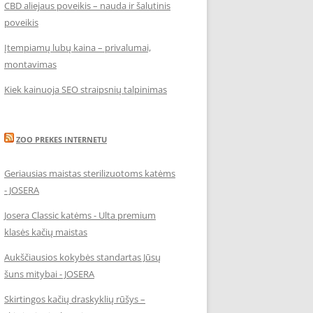
CBD aliejaus poveikis – nauda ir šalutinis
poveikis
Įtempiamų lubų kaina – privalumai,
montavimas
Kiek kainuoja SEO straipsnių talpinimas
ZOO PREKES INTERNETU
Geriausias maistas sterilizuotoms katėms
- JOSERA
Josera Classic katėms - Ulta premium
klasės kačių maistas
Aukščiausios kokybės standartas Jūsų
šuns mitybai - JOSERA
Skirtingos kačių draskyklių rūšys –