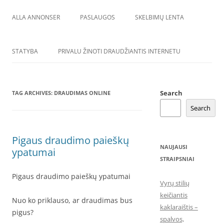
ALLA ANNONSER
PASLAUGOS
SKELBIMŲ LENTA
STATYBA
PRIVALU ŽINOTI DRAUDŽIANTIS INTERNETU
Search
TAG ARCHIVES:
DRAUDIMAS ONLINE
Search
Pigaus draudimo paieškų
NAUJAUSI
ypatumai
STRAIPSNIAI
Pigaus draudimo paieškų ypatumai
Vyrų stilių
keičiantis
Nuo ko priklauso, ar draudimas bus
kaklaraištis –
pigus?
spalvos,