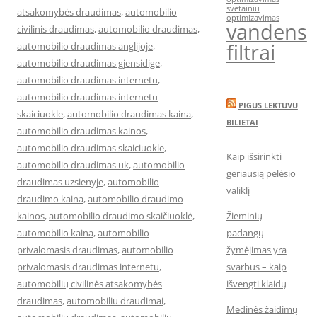
svetainiu
atsakomybės draudimas
,
automobilio
optimizavimas
vandens
civilinis draudimas
,
automobilio draudimas
,
filtrai
automobilio draudimas anglijoje
,
automobilio draudimas gjensidige
,
automobilio draudimas internetu
,
automobilio draudimas internetu
PIGUS LEKTUVU
skaiciuokle
,
automobilio draudimas kaina
,
BILIETAI
automobilio draudimas kainos
,
automobilio draudimas skaiciuokle
,
Kaip išsirinkti
automobilio draudimas uk
,
automobilio
geriausią pelėsio
draudimas uzsienyje
,
automobilio
valiklį
draudimo kaina
,
automobilio draudimo
kainos
,
automobilio draudimo skaičiuoklė
,
Žieminių
automobilio kaina
,
automobilio
padangų
privalomasis draudimas
,
automobilio
žymėjimas yra
privalomasis draudimas internetu
,
svarbus – kaip
automobilių civilinės atsakomybės
išvengti klaidų
draudimas
,
automobiliu draudimai
,
Medinės žaidimų