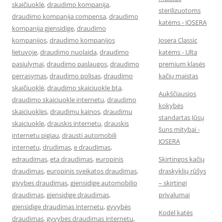
skaičiuoklė
,
draudimo kompanija
,
sterilizuotoms
draudimo kompanija compensa
,
draudimo
katėms - JOSERA
kompanija gjensidige
,
draudimo
kompanijos
,
draudimo kompanijos
Josera Classic
lietuvoje
,
draudimo nuolaida
,
draudimo
katėms - Ulta
pasiulymai
,
draudimo paslaugos
,
draudimo
premium klasės
perrasymas
,
draudimo polisas
,
draudimo
kačių maistas
skaičiuoklė
,
draudimo skaiciuokle bta
,
Aukščiausios
draudimo skaiciuokle internetu
,
draudimo
kokybės
skaiciuokles
,
draudimu kainos
,
draudimu
standartas Jūsų
skaiciuokle
,
drauskis internetu
,
drauskis
šuns mitybai -
internetu pigiau
,
drausti automobili
JOSERA
internetu
,
drudimas
,
e draudimas
,
edraudimas
,
eta draudimas
,
europinis
Skirtingos kačių
draudimas
,
europinis sveikatos draudimas
,
draskyklių rūšys
givybes draudimas
,
gjensidige automobilio
– skirtingi
draudimas
,
gjensidige draudimas
,
privalumai
gjensidige draudimas internetu
,
gyvybės
Kodėl katės
draudimas
,
gyvybes draudimas internetu
,