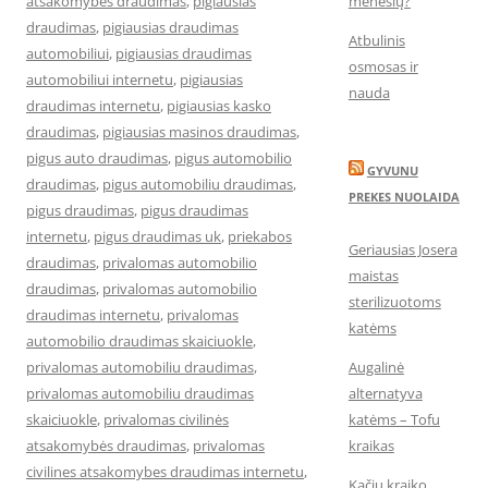
atsakomybes draudimas
,
pigiausias
mėnesių?
draudimas
,
pigiausias draudimas
Atbulinis
automobiliui
,
pigiausias draudimas
osmosas ir
automobiliui internetu
,
pigiausias
nauda
draudimas internetu
,
pigiausias kasko
draudimas
,
pigiausias masinos draudimas
,
pigus auto draudimas
,
pigus automobilio
GYVUNU
draudimas
,
pigus automobiliu draudimas
,
PREKES NUOLAIDA
pigus draudimas
,
pigus draudimas
internetu
,
pigus draudimas uk
,
priekabos
Geriausias Josera
draudimas
,
privalomas automobilio
maistas
draudimas
,
privalomas automobilio
sterilizuotoms
draudimas internetu
,
privalomas
katėms
automobilio draudimas skaiciuokle
,
privalomas automobiliu draudimas
,
Augalinė
privalomas automobiliu draudimas
alternatyva
skaiciuokle
,
privalomas civilinės
katėms – Tofu
atsakomybės draudimas
,
privalomas
kraikas
civilines atsakomybes draudimas internetu
,
Kačių kraiko