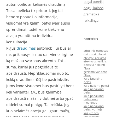
pagal poreikį
automobilio ar kelionės draudimą.
Anglų kalbos
Tiesa, belieka tik pridurti, jog tai –
gramatika
bendro pobūdžio informacija,
reikalinga
visuomet yra galimi patys įvairiausiu
sprendimai, todėl kone kiekvienu
atveju yra būtina individuali
DEBESĖLIS
konsultacija.
Pigus
draudimas
automobiliui bus ar
atbulinis osmosas
ne, priklausys ir nuo dar vieno, irgi ne
dvipusiai pilonai
efektyvi reklama
ką mažiau svarbaus akcento. Tai –
efektyvus valiklis
pelesiui naikinti
suma, kuriai jūs pageidausite
filtrai
geriamo vandens
apsidrausti. Nepriklausomai nuo to,
filtrai
kaip isnaikinti
kokią draudimo rūšį be pasirinksite,
pelesi
jums kone visuomet bus pasiūlyti bent
kaip naikinti pelesi
kaip panaikinti
keli variantai, t.y., bus galimybė
pelesi
kaip panaikinti
apsidrausti mažai, vidutinei arba ypač
pelesi nuo
medienos
didelei sumai pinigų. Tai reiškia, jog
kaip panaikinti
pelesi vonioje
kuo nelaimės atveju gali gauti mažą,
kas yra seo
led reklama