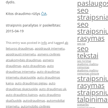
paslaugo
dydis.
seo
Kitos draudimo rūšys
ČIA
.
straipsnia
seo
straipsnis parašytas ir paskelbtas:
straipsni
2015-04-19
rasymas
This entry was posted in
Info
and tagged
ab
seo tai
seo
lietuvos draudimas
,
apsidrausk internetu
,
tekstai
apsidrausti internetu
,
asmens civilinės
atsakomybės draudimas
,
asmens
seo tyrimai
skalbimo mašinų
draudimas
,
auto draudimas
,
auto
remontas
skalbimo mašinų
draudimas internetu
,
auto draudimas
remontas vilniuje
straipsni
internetu skaiciuokle
,
auto draudimas
rasymas
kaina
,
auto draudimas pigiau
,
auto
draudimas skaiciuokle
,
auto draudimas uk
,
straipsni
auto draudimo kainos
,
auto draudimo
talpinima
skaičiuoklė
,
autodraudimas
,
automobiliai
svetaines
internetu
,
automobilio civilinės
optimizavimas