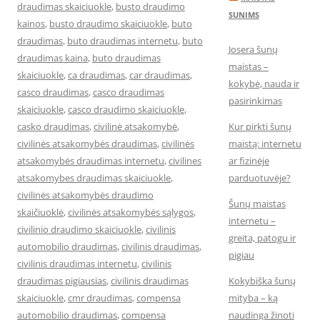
draudimas skaiciuokle
,
busto draudimo
SUNIMS
kainos
,
busto draudimo skaiciuokle
,
buto
draudimas
,
buto draudimas internetu
,
buto
Josera šunų
draudimas kaina
,
buto draudimas
maistas –
skaiciuokle
,
ca draudimas
,
car draudimas
,
kokybė, nauda ir
casco draudimas
,
casco draudimas
pasirinkimas
skaiciuokle
,
casco draudimo skaiciuokle
,
casko draudimas
,
civilinė atsakomybė
,
Kur pirkti šunų
civilinės atsakomybės draudimas
,
civilinės
maistą: internetu
atsakomybės draudimas internetu
,
civilines
ar fizinėje
atsakomybes draudimas skaiciuokle
,
parduotuvėje?
civilinės atsakomybės draudimo
Šunų maistas
skaičiuoklė
,
civilinės atsakomybės sąlygos
,
internetu –
civilinio draudimo skaiciuokle
,
civilinis
greita, patogu ir
automobilio draudimas
,
civilinis draudimas
,
pigiau
civilinis draudimas internetu
,
civilinis
draudimas pigiausias
,
civilinis draudimas
Kokybiška šunų
skaiciuokle
,
cmr draudimas
,
compensa
mityba – ką
automobilio draudimas
,
compensa
naudinga žinoti