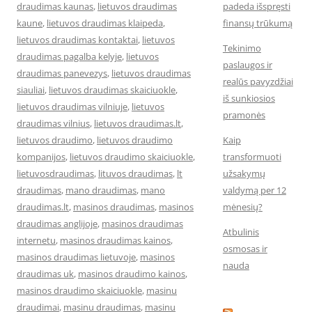
draudimas kaunas
,
lietuvos draudimas
padeda išspręsti
kaune
,
lietuvos draudimas klaipeda
,
finansų trūkumą
lietuvos draudimas kontaktai
,
lietuvos
Tekinimo
draudimas pagalba kelyje
,
lietuvos
paslaugos ir
draudimas panevezys
,
lietuvos draudimas
realūs pavyzdžiai
siauliai
,
lietuvos draudimas skaiciuokle
,
iš sunkiosios
lietuvos draudimas vilniuje
,
lietuvos
pramonės
draudimas vilnius
,
lietuvos draudimas.lt
,
lietuvos draudimo
,
lietuvos draudimo
Kaip
kompanijos
,
lietuvos draudimo skaiciuokle
,
transformuoti
lietuvosdraudimas
,
lituvos draudimas
,
lt
užsakymų
draudimas
,
mano draudimas
,
mano
valdymą per 12
draudimas.lt
,
masinos draudimas
,
masinos
mėnesių?
draudimas anglijoje
,
masinos draudimas
Atbulinis
internetu
,
masinos draudimas kainos
,
osmosas ir
masinos draudimas lietuvoje
,
masinos
nauda
draudimas uk
,
masinos draudimo kainos
,
masinos draudimo skaiciuokle
,
masinu
draudimai
,
masinu draudimas
,
masinu