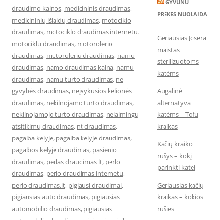
GYVUNU
draudimo kainos
,
medicininis draudimas
,
PREKES NUOLAIDA
medicininių išlaidų draudimas
,
motociklo
draudimas
,
motociklo draudimas internetu
,
Geriausias Josera
motociklu draudimas
,
motorolerio
maistas
draudimas
,
motoroleriu draudimas
,
namo
sterilizuotoms
draudimas
,
namo draudimas kaina
,
namu
katėms
draudimas
,
namu turto draudimas
,
ne
gyvybės draudimas
,
neįvykusios kelionės
Augalinė
draudimas
,
nekilnojamo turto draudimas
,
alternatyva
nekilnojamojo turto draudimas
,
nelaimingų
katėms – Tofu
atsitikimų draudimas
,
nt draudimas
,
kraikas
pagalba kelyje
,
pagalba kelyje draudimas
,
Kačių kraiko
pagalbos kelyje draudimas
,
pasienio
rūšys – kokį
draudimas
,
perlas draudimas lt
,
perlo
parinkti katei
draudimas
,
perlo draudimas internetu
,
perlo draudimas.lt
,
pigiausi draudimai
,
Geriausias kačių
pigiausias auto draudimas
,
pigiausias
kraikas – kokios
automobilio draudimas
,
pigiausias
rūšies