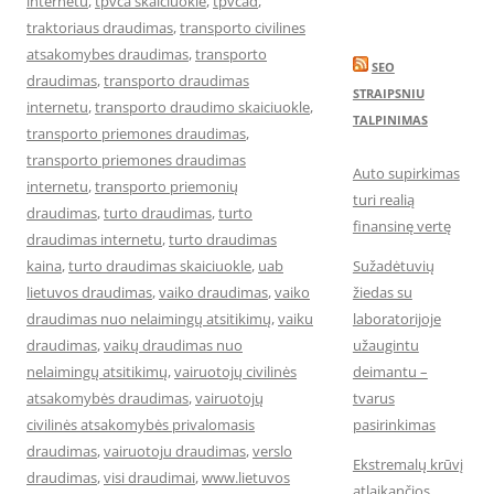
internetu
,
tpvca skaiciuokle
,
tpvcad
,
traktoriaus draudimas
,
transporto civilines
atsakomybes draudimas
,
transporto
SEO
draudimas
,
transporto draudimas
STRAIPSNIU
internetu
,
transporto draudimo skaiciuokle
,
TALPINIMAS
transporto priemones draudimas
,
transporto priemones draudimas
Auto supirkimas
internetu
,
transporto priemonių
turi realią
draudimas
,
turto draudimas
,
turto
finansinę vertę
draudimas internetu
,
turto draudimas
kaina
,
turto draudimas skaiciuokle
,
uab
Sužadėtuvių
lietuvos draudimas
,
vaiko draudimas
,
vaiko
žiedas su
draudimas nuo nelaimingų atsitikimų
,
vaiku
laboratorijoje
draudimas
,
vaikų draudimas nuo
užaugintu
nelaimingų atsitikimų
,
vairuotojų civilinės
deimantu –
atsakomybės draudimas
,
vairuotojų
tvarus
civilinės atsakomybės privalomasis
pasirinkimas
draudimas
,
vairuotoju draudimas
,
verslo
Ekstremalų krūvį
draudimas
,
visi draudimai
,
www.lietuvos
atlaikančios