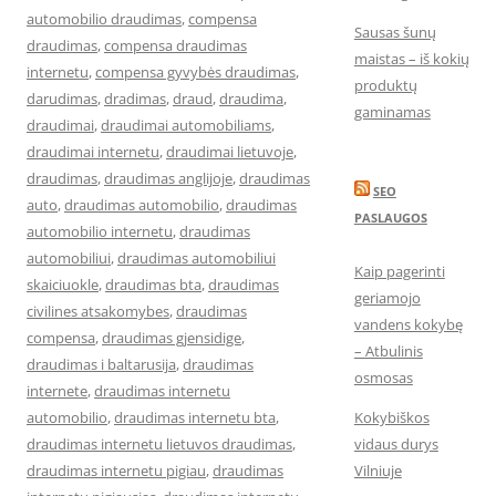
automobilio draudimas
,
compensa
Sausas šunų
draudimas
,
compensa draudimas
maistas – iš kokių
internetu
,
compensa gyvybės draudimas
,
produktų
darudimas
,
dradimas
,
draud
,
draudima
,
gaminamas
draudimai
,
draudimai automobiliams
,
draudimai internetu
,
draudimai lietuvoje
,
draudimas
,
draudimas anglijoje
,
draudimas
SEO
auto
,
draudimas automobilio
,
draudimas
PASLAUGOS
automobilio internetu
,
draudimas
automobiliui
,
draudimas automobiliui
Kaip pagerinti
skaiciuokle
,
draudimas bta
,
draudimas
geriamojo
civilines atsakomybes
,
draudimas
vandens kokybę
compensa
,
draudimas gjensidige
,
– Atbulinis
draudimas i baltarusija
,
draudimas
osmosas
internete
,
draudimas internetu
automobilio
,
draudimas internetu bta
,
Kokybiškos
draudimas internetu lietuvos draudimas
,
vidaus durys
draudimas internetu pigiau
,
draudimas
Vilniuje