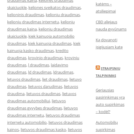
draudimas kaina
,
keliones draudimas
katėms –
skaiciuokle
,
keliones sveikatos draudimas
,
atsiliepimai
kelioninis draudimas
,
kelioniu draudimas
,
kelionių draudimas internetu
,
kelionių
CBD aliejaus
draudimas kaina
,
kelioniu draudimas
nauda gyvūnams
skaiciuokle
,
kiek kainuoja automobilio
Ką dovanoti
draudimas
,
kiek kainuoja draudimas
,
kiek
įsigijusiam katę
kainuoja kasko draudimas
,
kredito
draudimas
,
krovinio draudimas
,
kroviniu
draudimas
,
l draudimas
,
laidavimo
STRAIPSNIU
draudimas
,
ld draudimas
,
ldraudimas
,
TALPINIMAS
letuvos draudimas
,
liet draudimas
,
lietuvo
draudimas
,
lietuvos darudimas
,
lietuvos
Geriausias
draudima
,
lietuvos draudimas
,
lietuvos
pasirinkimas yra
draudimas automobiliui
,
lietuvos
auto supirkimas
draudimas gyvybes draudimas
,
lietuvos
– kodėl?
draudimas internetu
,
lietuvos draudimas
internetu automobilio
,
lietuvos draudimas
Automobilių
kainos
,
lietuvos draudimas kasko
,
lietuvos
supirkimas