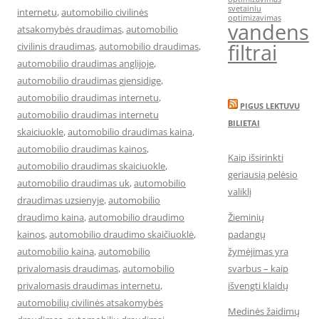
svetainiu
internetu
,
automobilio civilinės
optimizavimas
vandens
atsakomybės draudimas
,
automobilio
filtrai
civilinis draudimas
,
automobilio draudimas
,
automobilio draudimas anglijoje
,
automobilio draudimas gjensidige
,
automobilio draudimas internetu
,
PIGUS LEKTUVU
automobilio draudimas internetu
BILIETAI
skaiciuokle
,
automobilio draudimas kaina
,
automobilio draudimas kainos
,
Kaip išsirinkti
automobilio draudimas skaiciuokle
,
geriausią pelėsio
automobilio draudimas uk
,
automobilio
valiklį
draudimas uzsienyje
,
automobilio
draudimo kaina
,
automobilio draudimo
Žieminių
kainos
,
automobilio draudimo skaičiuoklė
,
padangų
automobilio kaina
,
automobilio
žymėjimas yra
privalomasis draudimas
,
automobilio
svarbus – kaip
privalomasis draudimas internetu
,
išvengti klaidų
automobilių civilinės atsakomybės
Medinės žaidimų