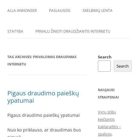
ALLA ANNONSER
PASLAUGOS
SKELBIMŲ LENTA
STATYBA
PRIVALU ŽINOTI DRAUDŽIANTIS INTERNETU
Search
TAG ARCHIVES:
PRIVALOMAS DRAUDIMAS
INTERNETU
Search
NAUJAUSI
Pigaus draudimo paieškų
STRAIPSNIAI
ypatumai
Vyrų stilių
Pigaus draudimo paieškų ypatumai
keičiantis
kaklaraištis –
Nuo ko priklauso, ar draudimas bus
spalvos,