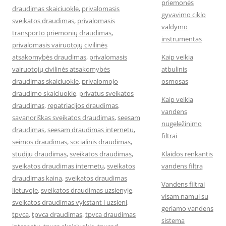
priemonės
draudimas skaiciuokle
,
privalomasis
gyvavimo ciklo
sveikatos draudimas
,
privalomasis
valdymo
transporto priemonių draudimas
,
instrumentas
privalomasis vairuotojų civilinės
atsakomybės draudimas
,
privalomasis
Kaip veikia
vairuotojų civilinės atsakomybės
atbulinis
draudimas skaiciuokle
,
privalomojo
osmosas
draudimo skaiciuokle
,
privatus sveikatos
Kaip veikia
draudimas
,
repatriacijos draudimas
,
vandens
savanoriškas sveikatos draudimas
,
seesam
nugeležinimo
draudimas
,
seesam draudimas internetu
,
filtrai
seimos draudimas
,
socialinis draudimas
,
studiju draudimas
,
sveikatos draudimas
,
Klaidos renkantis
sveikatos draudimas internetu
,
sveikatos
vandens filtrą
draudimas kaina
,
sveikatos draudimas
Vandens filtrai
lietuvoje
,
sveikatos draudimas uzsienyje
,
visam namui su
sveikatos draudimas vykstant i uzsieni
,
geriamo vandens
tpvca
,
tpvca draudimas
,
tpvca draudimas
sistema