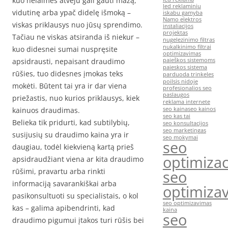
kuo nelaimės atveju gali gauti mažą,
led reklaminiu
vidutinę arba ypač didelę išmoką –
iskabu gamyba
Namo elektros
viskas priklausys nuo jūsų sprendimo.
instaliacijos
projektas
Tačiau ne viskas atsiranda iš niekur –
nugelezinimo filtras
nukalkinimo filtrai
kuo didesnei sumai nuspręsite
optimizavimas
apsidrausti, nepaisant draudimo
paieškos sistemoms
paieskos sistema
rūšies, tuo didesnes įmokas teks
parduoda trinkeles
poilsis nidoje
mokėti. Būtent tai yra ir dar viena
profesionalios seo
paslaugos
priežastis, nuo kurios priklausys, kiek
reklama internete
kainuos draudimas.
seo kaina
seo kainos
seo kas tai
Belieka tik pridurti, kad subtilybių,
seo konsultacijos
seo marketingas
susijusių su draudimo kaina yra ir
seo mokymai
seo
daugiau, todėl kiekvieną kartą prieš
optimizac
apsidraudžiant viena ar kita draudimo
rūšimi, pravartu arba rinkti
seo
informaciją savarankiškai arba
optimiza
pasikonsultuoti su specialistais, o kol
seo optimizavimas
kas – galima apibendrinti, kad
kaina
seo
draudimo pigumui įtakos turi rūšis bei