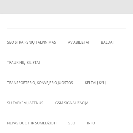
Skip
to
SEO straipsnių talpinimas
content
SEO straipsniu talpinimas, atgalines nuorodos, backlinkai,
SEO STRAIPSNIŲ TALPINIMAS
AVIABILIETAI
BALDAI
TRAUKINIŲ BILIETAI
TRANSPORTERIO, KONVEJERIO JUOSTOS
KELTAI Į KYLĮ
SU TAPKĖM Į ATĖNUS
GSM SIGNALIZACIJA
NEPASIDUOTI IR SUMEDŽIOTI
SEO
INFO