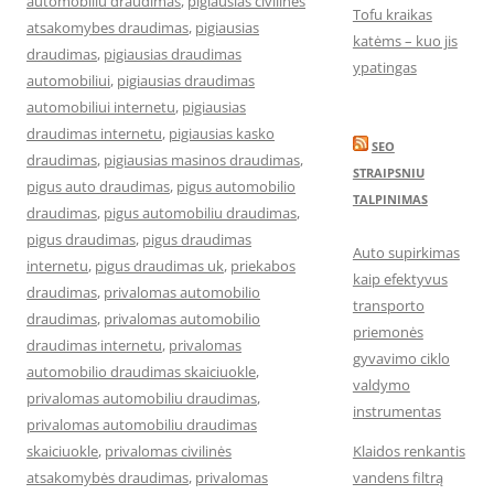
automobiliu draudimas
,
pigiausias civilines
Tofu kraikas
atsakomybes draudimas
,
pigiausias
katėms – kuo jis
draudimas
,
pigiausias draudimas
ypatingas
automobiliui
,
pigiausias draudimas
automobiliui internetu
,
pigiausias
draudimas internetu
,
pigiausias kasko
SEO
draudimas
,
pigiausias masinos draudimas
,
STRAIPSNIU
pigus auto draudimas
,
pigus automobilio
TALPINIMAS
draudimas
,
pigus automobiliu draudimas
,
pigus draudimas
,
pigus draudimas
Auto supirkimas
internetu
,
pigus draudimas uk
,
priekabos
kaip efektyvus
draudimas
,
privalomas automobilio
transporto
draudimas
,
privalomas automobilio
priemonės
draudimas internetu
,
privalomas
gyvavimo ciklo
automobilio draudimas skaiciuokle
,
valdymo
privalomas automobiliu draudimas
,
instrumentas
privalomas automobiliu draudimas
skaiciuokle
,
privalomas civilinės
Klaidos renkantis
atsakomybės draudimas
,
privalomas
vandens filtrą