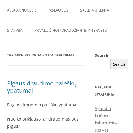
ALLA ANNONSER
PASLAUGOS
SKELBIMŲ LENTA
STATYBA
PRIVALU ŽINOTI DRAUDŽIANTIS INTERNETU
Search
TAG ARCHIVES:
ZALIA KORTA DRAUDIMAS
Search
Pigaus draudimo paieškų
NAUJAUSI
ypatumai
STRAIPSNIAI
Pigaus draudimo paieškų ypatumai
Vyrų stilių
keičiantis
Nuo ko priklauso, ar draudimas bus
kaklaraištis –
pigus?
spalvos,