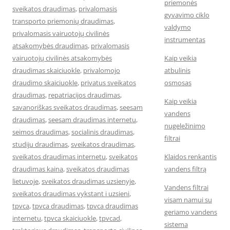
priemonės
sveikatos draudimas
,
privalomasis
gyvavimo ciklo
transporto priemonių draudimas
,
valdymo
privalomasis vairuotojų civilinės
instrumentas
atsakomybės draudimas
,
privalomasis
vairuotojų civilinės atsakomybės
Kaip veikia
draudimas skaiciuokle
,
privalomojo
atbulinis
draudimo skaiciuokle
,
privatus sveikatos
osmosas
draudimas
,
repatriacijos draudimas
,
Kaip veikia
savanoriškas sveikatos draudimas
,
seesam
vandens
draudimas
,
seesam draudimas internetu
,
nugeležinimo
seimos draudimas
,
socialinis draudimas
,
filtrai
studiju draudimas
,
sveikatos draudimas
,
sveikatos draudimas internetu
,
sveikatos
Klaidos renkantis
draudimas kaina
,
sveikatos draudimas
vandens filtrą
lietuvoje
,
sveikatos draudimas uzsienyje
,
Vandens filtrai
sveikatos draudimas vykstant i uzsieni
,
visam namui su
tpvca
,
tpvca draudimas
,
tpvca draudimas
geriamo vandens
internetu
,
tpvca skaiciuokle
,
tpvcad
,
sistema