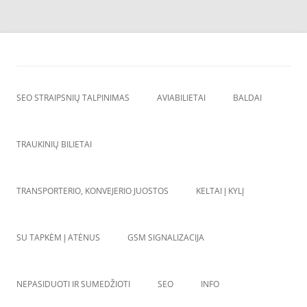
Skip
to
SEO straipsnių talpinimas
content
SEO straipsniu talpinimas, atgalines nuorodos, backlinkai,
SEO STRAIPSNIŲ TALPINIMAS
AVIABILIETAI
BALDAI
TRAUKINIŲ BILIETAI
TRANSPORTERIO, KONVEJERIO JUOSTOS
KELTAI Į KYLĮ
SU TAPKĖM Į ATĖNUS
GSM SIGNALIZACIJA
NEPASIDUOTI IR SUMEDŽIOTI
SEO
INFO