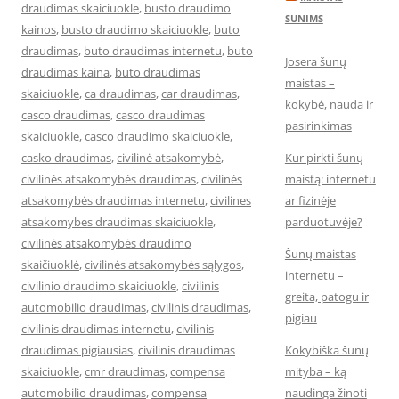
draudimas skaiciuokle
,
busto draudimo
SUNIMS
kainos
,
busto draudimo skaiciuokle
,
buto
draudimas
,
buto draudimas internetu
,
buto
Josera šunų
draudimas kaina
,
buto draudimas
maistas –
skaiciuokle
,
ca draudimas
,
car draudimas
,
kokybė, nauda ir
casco draudimas
,
casco draudimas
pasirinkimas
skaiciuokle
,
casco draudimo skaiciuokle
,
casko draudimas
,
civilinė atsakomybė
,
Kur pirkti šunų
civilinės atsakomybės draudimas
,
civilinės
maistą: internetu
atsakomybės draudimas internetu
,
civilines
ar fizinėje
atsakomybes draudimas skaiciuokle
,
parduotuvėje?
civilinės atsakomybės draudimo
Šunų maistas
skaičiuoklė
,
civilinės atsakomybės sąlygos
,
internetu –
civilinio draudimo skaiciuokle
,
civilinis
greita, patogu ir
automobilio draudimas
,
civilinis draudimas
,
pigiau
civilinis draudimas internetu
,
civilinis
draudimas pigiausias
,
civilinis draudimas
Kokybiška šunų
skaiciuokle
,
cmr draudimas
,
compensa
mityba – ką
automobilio draudimas
,
compensa
naudinga žinoti