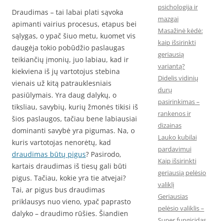
psichologija ir
Draudimas – tai labai plati sąvoka
mazgai
apimanti vairius procesus, etapus bei
Masažinė kėdė:
sąlygas, o ypač šiuo metu, kuomet vis
kaip išsirinkti
daugėja tokio pobūdžio paslaugas
geriausią
teikiančių įmonių, juo labiau, kad ir
variantą?
kiekviena iš jų vartotojus stebina
Didelis vidinių
vienais už kitą patrauklesniais
durų
pasiūlymais. Yra daug dalykų, o
pasirinkimas –
tiksliau, savybių, kurių žmonės tikisi iš
rankenos ir
šios paslaugos, tačiau bene labiausiai
dizainas
dominanti savybė yra pigumas. Na, o
Lauko kubilai
kuris vartotojas nenorėtų, kad
pardavimui
draudimas būtų pigus
? Pasirodo,
Kaip išsirinkti
kartais draudimas iš tiesų gali būti
geriausią pelėsio
pigus. Tačiau, kokie yra tie atvejai?
valiklį
Tai, ar pigus bus draudimas
Geriausias
priklausys nuo vieno, ypač paprasto
pelėsio valiklis –
dalyko – draudimo rūšies. Šiandien
Super fungicidas