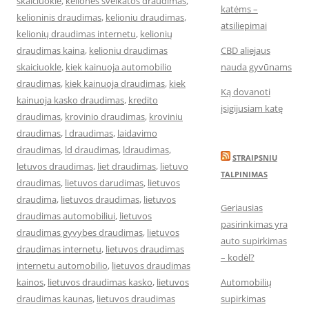
skaiciuokle
,
keliones sveikatos draudimas
,
katėms –
kelioninis draudimas
,
kelioniu draudimas
,
atsiliepimai
kelionių draudimas internetu
,
kelionių
draudimas kaina
,
kelioniu draudimas
CBD aliejaus
skaiciuokle
,
kiek kainuoja automobilio
nauda gyvūnams
draudimas
,
kiek kainuoja draudimas
,
kiek
Ką dovanoti
kainuoja kasko draudimas
,
kredito
įsigijusiam katę
draudimas
,
krovinio draudimas
,
kroviniu
draudimas
,
l draudimas
,
laidavimo
draudimas
,
ld draudimas
,
ldraudimas
,
STRAIPSNIU
letuvos draudimas
,
liet draudimas
,
lietuvo
TALPINIMAS
draudimas
,
lietuvos darudimas
,
lietuvos
draudima
,
lietuvos draudimas
,
lietuvos
Geriausias
draudimas automobiliui
,
lietuvos
pasirinkimas yra
draudimas gyvybes draudimas
,
lietuvos
auto supirkimas
draudimas internetu
,
lietuvos draudimas
– kodėl?
internetu automobilio
,
lietuvos draudimas
kainos
,
lietuvos draudimas kasko
,
lietuvos
Automobilių
draudimas kaunas
,
lietuvos draudimas
supirkimas