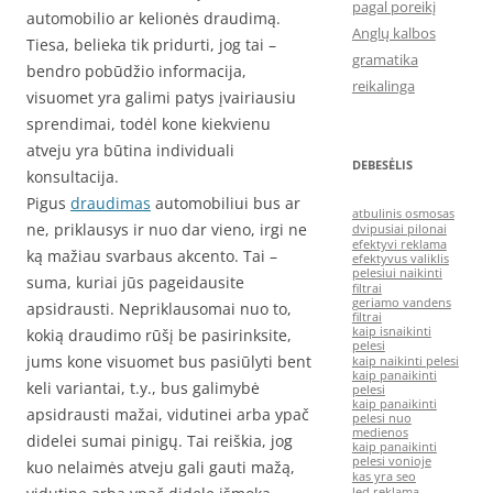
pagal poreikį
automobilio ar kelionės draudimą.
Anglų kalbos
Tiesa, belieka tik pridurti, jog tai –
gramatika
bendro pobūdžio informacija,
reikalinga
visuomet yra galimi patys įvairiausiu
sprendimai, todėl kone kiekvienu
atveju yra būtina individuali
DEBESĖLIS
konsultacija.
Pigus
draudimas
automobiliui bus ar
atbulinis osmosas
ne, priklausys ir nuo dar vieno, irgi ne
dvipusiai pilonai
efektyvi reklama
ką mažiau svarbaus akcento. Tai –
efektyvus valiklis
pelesiui naikinti
suma, kuriai jūs pageidausite
filtrai
geriamo vandens
apsidrausti. Nepriklausomai nuo to,
filtrai
kaip isnaikinti
kokią draudimo rūšį be pasirinksite,
pelesi
jums kone visuomet bus pasiūlyti bent
kaip naikinti pelesi
kaip panaikinti
keli variantai, t.y., bus galimybė
pelesi
kaip panaikinti
apsidrausti mažai, vidutinei arba ypač
pelesi nuo
medienos
didelei sumai pinigų. Tai reiškia, jog
kaip panaikinti
pelesi vonioje
kuo nelaimės atveju gali gauti mažą,
kas yra seo
led reklama