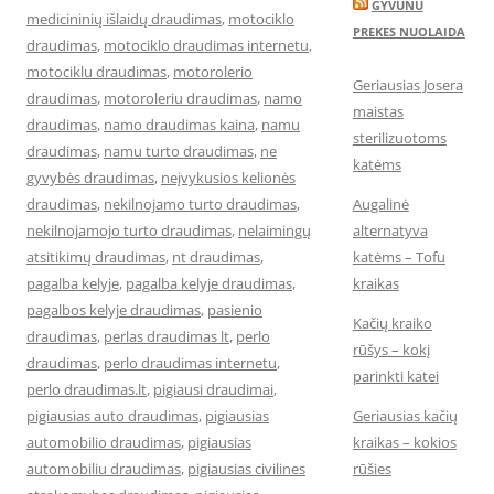
GYVUNU
medicininių išlaidų draudimas
,
motociklo
PREKES NUOLAIDA
draudimas
,
motociklo draudimas internetu
,
motociklu draudimas
,
motorolerio
Geriausias Josera
draudimas
,
motoroleriu draudimas
,
namo
maistas
draudimas
,
namo draudimas kaina
,
namu
sterilizuotoms
draudimas
,
namu turto draudimas
,
ne
katėms
gyvybės draudimas
,
neįvykusios kelionės
draudimas
,
nekilnojamo turto draudimas
,
Augalinė
nekilnojamojo turto draudimas
,
nelaimingų
alternatyva
atsitikimų draudimas
,
nt draudimas
,
katėms – Tofu
pagalba kelyje
,
pagalba kelyje draudimas
,
kraikas
pagalbos kelyje draudimas
,
pasienio
Kačių kraiko
draudimas
,
perlas draudimas lt
,
perlo
rūšys – kokį
draudimas
,
perlo draudimas internetu
,
parinkti katei
perlo draudimas.lt
,
pigiausi draudimai
,
pigiausias auto draudimas
,
pigiausias
Geriausias kačių
automobilio draudimas
,
pigiausias
kraikas – kokios
automobiliu draudimas
,
pigiausias civilines
rūšies