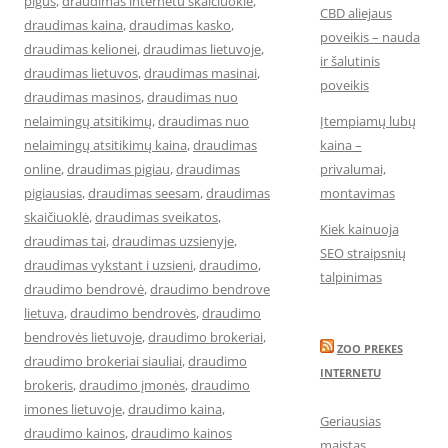
pigus
,
draudimas internetu skaiciuokle
,
CBD aliejaus
draudimas kaina
,
draudimas kasko
,
poveikis – nauda
draudimas kelionei
,
draudimas lietuvoje
,
ir šalutinis
draudimas lietuvos
,
draudimas masinai
,
poveikis
draudimas masinos
,
draudimas nuo
nelaimingų atsitikimų
,
draudimas nuo
Įtempiamų lubų
nelaimingų atsitikimų kaina
,
draudimas
kaina –
online
,
draudimas pigiau
,
draudimas
privalumai,
pigiausias
,
draudimas seesam
,
draudimas
montavimas
skaičiuoklė
,
draudimas sveikatos
,
Kiek kainuoja
draudimas tai
,
draudimas uzsienyje
,
SEO straipsnių
draudimas vykstant i uzsieni
,
draudimo
,
talpinimas
draudimo bendrovė
,
draudimo bendrove
lietuva
,
draudimo bendrovės
,
draudimo
bendrovės lietuvoje
,
draudimo brokeriai
,
ZOO PREKES
draudimo brokeriai siauliai
,
draudimo
INTERNETU
brokeris
,
draudimo įmonės
,
draudimo
imones lietuvoje
,
draudimo kaina
,
Geriausias
draudimo kainos
,
draudimo kainos
maistas