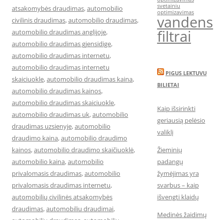
svetainiu
atsakomybės draudimas
,
automobilio
optimizavimas
vandens
civilinis draudimas
,
automobilio draudimas
,
filtrai
automobilio draudimas anglijoje
,
automobilio draudimas gjensidige
,
automobilio draudimas internetu
,
automobilio draudimas internetu
PIGUS LEKTUVU
skaiciuokle
,
automobilio draudimas kaina
,
BILIETAI
automobilio draudimas kainos
,
automobilio draudimas skaiciuokle
,
Kaip išsirinkti
automobilio draudimas uk
,
automobilio
geriausią pelėsio
draudimas uzsienyje
,
automobilio
valiklį
draudimo kaina
,
automobilio draudimo
kainos
,
automobilio draudimo skaičiuoklė
,
Žieminių
automobilio kaina
,
automobilio
padangų
privalomasis draudimas
,
automobilio
žymėjimas yra
privalomasis draudimas internetu
,
svarbus – kaip
automobilių civilinės atsakomybės
išvengti klaidų
draudimas
,
automobiliu draudimai
,
Medinės žaidimų