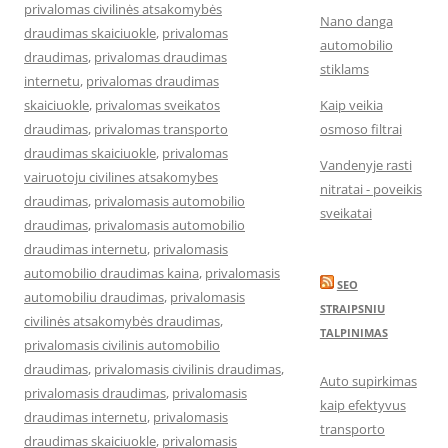
privalomas civilinės atsakomybės
Nano danga
draudimas skaiciuokle
,
privalomas
automobilio
draudimas
,
privalomas draudimas
stiklams
internetu
,
privalomas draudimas
skaiciuokle
,
privalomas sveikatos
Kaip veikia
draudimas
,
privalomas transporto
osmoso filtrai
draudimas skaiciuokle
,
privalomas
Vandenyje rasti
vairuotoju civilines atsakomybes
nitratai - poveikis
draudimas
,
privalomasis automobilio
sveikatai
draudimas
,
privalomasis automobilio
draudimas internetu
,
privalomasis
automobilio draudimas kaina
,
privalomasis
SEO
automobiliu draudimas
,
privalomasis
STRAIPSNIU
civilinės atsakomybės draudimas
,
TALPINIMAS
privalomasis civilinis automobilio
draudimas
,
privalomasis civilinis draudimas
,
Auto supirkimas
privalomasis draudimas
,
privalomasis
kaip efektyvus
draudimas internetu
,
privalomasis
transporto
draudimas skaiciuokle
,
privalomasis