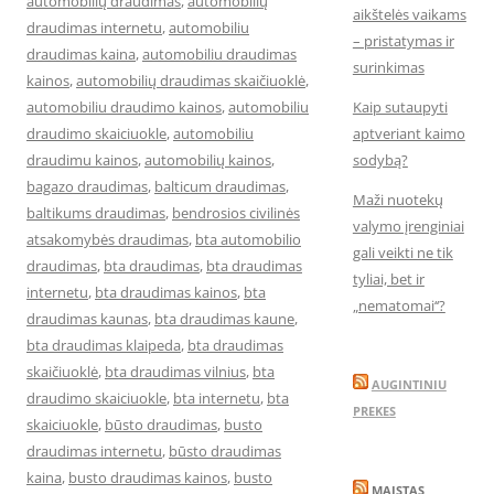
automobilių draudimas
,
automobilių
aikštelės vaikams
draudimas internetu
,
automobiliu
– pristatymas ir
draudimas kaina
,
automobiliu draudimas
surinkimas
kainos
,
automobilių draudimas skaičiuoklė
,
automobiliu draudimo kainos
,
automobiliu
Kaip sutaupyti
draudimo skaiciuokle
,
automobiliu
aptveriant kaimo
draudimu kainos
,
automobilių kainos
,
sodybą?
bagazo draudimas
,
balticum draudimas
,
Maži nuotekų
baltikums draudimas
,
bendrosios civilinės
valymo įrenginiai
atsakomybės draudimas
,
bta automobilio
gali veikti ne tik
draudimas
,
bta draudimas
,
bta draudimas
tyliai, bet ir
internetu
,
bta draudimas kainos
,
bta
„nematomai‘‘?
draudimas kaunas
,
bta draudimas kaune
,
bta draudimas klaipeda
,
bta draudimas
skaičiuoklė
,
bta draudimas vilnius
,
bta
AUGINTINIU
draudimo skaiciuokle
,
bta internetu
,
bta
PREKES
skaiciuokle
,
būsto draudimas
,
busto
draudimas internetu
,
būsto draudimas
kaina
,
busto draudimas kainos
,
busto
MAISTAS