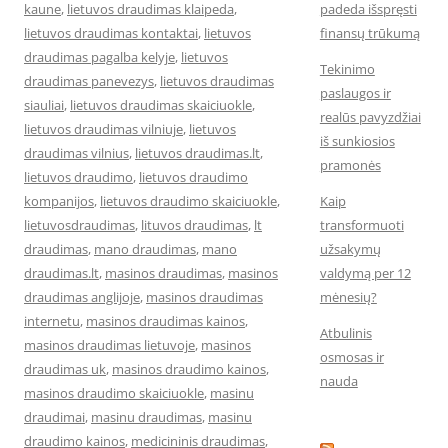
kaune
,
lietuvos draudimas klaipeda
,
padeda išspręsti
lietuvos draudimas kontaktai
,
lietuvos
finansų trūkumą
draudimas pagalba kelyje
,
lietuvos
Tekinimo
draudimas panevezys
,
lietuvos draudimas
paslaugos ir
siauliai
,
lietuvos draudimas skaiciuokle
,
realūs pavyzdžiai
lietuvos draudimas vilniuje
,
lietuvos
iš sunkiosios
draudimas vilnius
,
lietuvos draudimas.lt
,
pramonės
lietuvos draudimo
,
lietuvos draudimo
kompanijos
,
lietuvos draudimo skaiciuokle
,
Kaip
lietuvosdraudimas
,
lituvos draudimas
,
lt
transformuoti
draudimas
,
mano draudimas
,
mano
užsakymų
draudimas.lt
,
masinos draudimas
,
masinos
valdymą per 12
draudimas anglijoje
,
masinos draudimas
mėnesių?
internetu
,
masinos draudimas kainos
,
Atbulinis
masinos draudimas lietuvoje
,
masinos
osmosas ir
draudimas uk
,
masinos draudimo kainos
,
nauda
masinos draudimo skaiciuokle
,
masinu
draudimai
,
masinu draudimas
,
masinu
draudimo kainos
,
medicininis draudimas
,