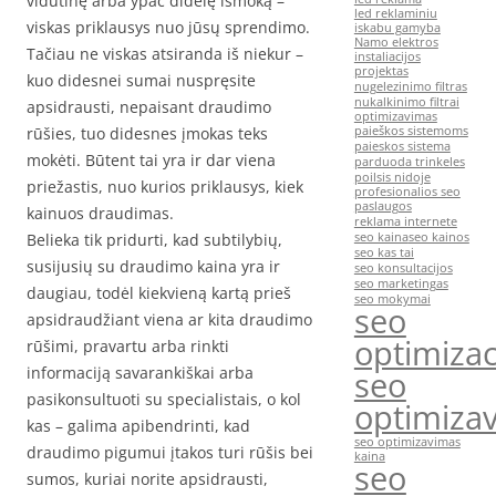
vidutinę arba ypač didelę išmoką –
led reklaminiu
viskas priklausys nuo jūsų sprendimo.
iskabu gamyba
Namo elektros
Tačiau ne viskas atsiranda iš niekur –
instaliacijos
projektas
kuo didesnei sumai nuspręsite
nugelezinimo filtras
nukalkinimo filtrai
apsidrausti, nepaisant draudimo
optimizavimas
rūšies, tuo didesnes įmokas teks
paieškos sistemoms
paieskos sistema
mokėti. Būtent tai yra ir dar viena
parduoda trinkeles
poilsis nidoje
priežastis, nuo kurios priklausys, kiek
profesionalios seo
paslaugos
kainuos draudimas.
reklama internete
Belieka tik pridurti, kad subtilybių,
seo kaina
seo kainos
seo kas tai
susijusių su draudimo kaina yra ir
seo konsultacijos
seo marketingas
daugiau, todėl kiekvieną kartą prieš
seo mokymai
seo
apsidraudžiant viena ar kita draudimo
optimizac
rūšimi, pravartu arba rinkti
informaciją savarankiškai arba
seo
pasikonsultuoti su specialistais, o kol
optimiza
kas – galima apibendrinti, kad
seo optimizavimas
draudimo pigumui įtakos turi rūšis bei
kaina
seo
sumos, kuriai norite apsidrausti,