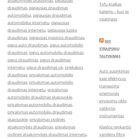
atsakomybes draudimas
,
pigiausias
Tofu kraikas
draudimas
,
pigiausias draudimas
katėms – kuo jis
automobiliui
,
pigiausias draudimas
ypatingas
automobiliui internetu
,
pigiausias
draudimas internetu
,
pigiausias kasko
draudimas
,
pigiausias masinos draudimas
,
SEO
pigus auto draudimas
,
pigus automobilio
STRAIPSNIU
draudimas
,
pigus automobiliu draudimas
,
TALPINIMAS
pigus draudimas
,
pigus draudimas
internetu
,
pigus draudimas uk
,
priekabos
Auto supirkimas
draudimas
,
privalomas automobilio
kaip efektyvus
draudimas
,
privalomas automobilio
transporto
draudimas internetu
,
privalomas
priemonės
automobilio draudimas skaiciuokle
,
gyvavimo ciklo
privalomas automobiliu draudimas
,
valdymo
privalomas automobiliu draudimas
instrumentas
skaiciuokle
,
privalomas civilinės
atsakomybės draudimas
,
privalomas
Klaidos renkantis
civilines atsakomybes draudimas internetu
,
vandens filtrą