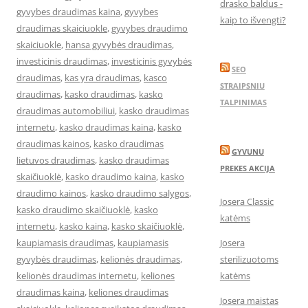
drasko baldus -
gyvybes draudimas kaina
,
gyvybes
kaip to išvengti?
draudimas skaiciuokle
,
gyvybes draudimo
skaiciuokle
,
hansa gyvybės draudimas
,
investicinis draudimas
,
investicinis gyvybės
SEO
draudimas
,
kas yra draudimas
,
kasco
STRAIPSNIU
draudimas
,
kasko draudimas
,
kasko
TALPINIMAS
draudimas automobiliui
,
kasko draudimas
internetu
,
kasko draudimas kaina
,
kasko
draudimas kainos
,
kasko draudimas
GYVUNU
lietuvos draudimas
,
kasko draudimas
PREKES AKCIJA
skaičiuoklė
,
kasko draudimo kaina
,
kasko
draudimo kainos
,
kasko draudimo salygos
,
Josera Classic
kasko draudimo skaičiuoklė
,
kasko
katėms
internetu
,
kasko kaina
,
kasko skaičiuoklė
,
kaupiamasis draudimas
,
kaupiamasis
Josera
gyvybės draudimas
,
kelionės draudimas
,
sterilizuotoms
kelionės draudimas internetu
,
keliones
katėms
draudimas kaina
,
keliones draudimas
Josera maistas