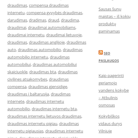
draudimas
,
compensa draudimas
Sausas šunų
internetu
,
compensa gyvybės draudimas
,
maistas – iš kokių
darudimas
,
dradimas
,
draud
,
draudima
,
produktų
draudimai
,
draudimai automobiliams
,
gaminamas
draudimai internetu
,
draudimai lietuvoje
,
draudimas
,
draudimas anglijoje
,
draudimas
auto
,
draudimas automobilio
,
draudimas
SEO
automobilio internetu
,
draudimas
PASLAUGOS
automobiliui
,
draudimas automobiliui
skaiciuokle
,
draudimas bta
,
draudimas
Kaip pagerinti
civilines atsakomybes
,
draudimas
geriamojo
compensa
,
draudimas gjensidige
,
vandens kokybę
draudimas i baltarusija
,
draudimas
– Atbulinis
internete
,
draudimas internetu
osmosas
automobilio
,
draudimas internetu bta
,
draudimas internetu lietuvos draudimas
,
Kokybiškos
draudimas internetu pigiau
,
draudimas
vidaus durys
internetu pigiausias
,
draudimas internetu
Vilniuje