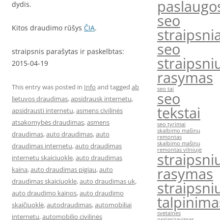
paslaugo
dydis.
seo
Kitos draudimo rūšys
ČIA
.
straipsnia
seo
straipsnis parašytas ir paskelbtas:
straipsni
2015-04-19
rasymas
This entry was posted in
Info
and tagged
ab
seo tai
seo
lietuvos draudimas
,
apsidrausk internetu
,
tekstai
apsidrausti internetu
,
asmens civilinės
atsakomybės draudimas
,
asmens
seo tyrimai
skalbimo mašinų
draudimas
,
auto draudimas
,
auto
remontas
skalbimo mašinų
draudimas internetu
,
auto draudimas
remontas vilniuje
straipsni
internetu skaiciuokle
,
auto draudimas
rasymas
kaina
,
auto draudimas pigiau
,
auto
draudimas skaiciuokle
,
auto draudimas uk
,
straipsni
auto draudimo kainos
,
auto draudimo
talpinima
skaičiuoklė
,
autodraudimas
,
automobiliai
svetaines
internetu
,
automobilio civilinės
optimizavimas