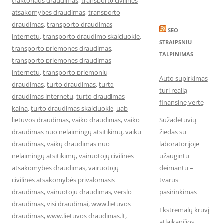
traktoriaus draudimas
,
transporto civilines
atsakomybes draudimas
,
transporto
draudimas
,
transporto draudimas
SEO
internetu
,
transporto draudimo skaiciuokle
,
STRAIPSNIU
transporto priemones draudimas
,
TALPINIMAS
transporto priemones draudimas
internetu
,
transporto priemonių
Auto supirkimas
draudimas
,
turto draudimas
,
turto
turi realią
draudimas internetu
,
turto draudimas
finansinę vertę
kaina
,
turto draudimas skaiciuokle
,
uab
lietuvos draudimas
,
vaiko draudimas
,
vaiko
Sužadėtuvių
draudimas nuo nelaimingų atsitikimų
,
vaiku
žiedas su
draudimas
,
vaikų draudimas nuo
laboratorijoje
nelaimingų atsitikimų
,
vairuotojų civilinės
užaugintu
atsakomybės draudimas
,
vairuotojų
deimantu –
civilinės atsakomybės privalomasis
tvarus
draudimas
,
vairuotoju draudimas
,
verslo
pasirinkimas
draudimas
,
visi draudimai
,
www.lietuvos
Ekstremalų krūvį
draudimas
,
www.lietuvos draudimas.lt
,
atlaikančios