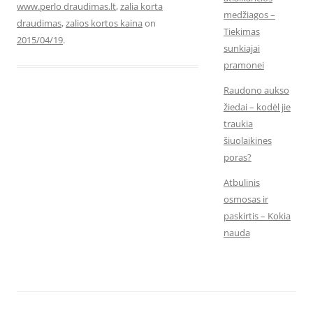
www.perlo draudimas.lt
,
zalia korta
medžiagos –
draudimas
,
zalios kortos kaina
on
Tiekimas
2015/04/19
.
sunkiajai
pramonei
Raudono aukso
žiedai – kodėl jie
traukia
šiuolaikines
poras?
Atbulinis
osmosas ir
paskirtis – Kokia
nauda