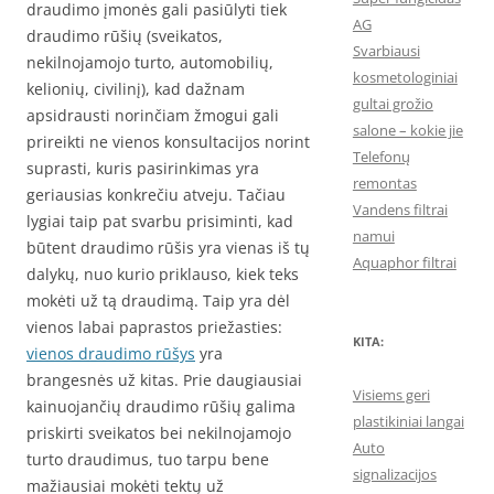
draudimo įmonės gali pasiūlyti tiek
AG
draudimo rūšių (sveikatos,
Svarbiausi
nekilnojamojo turto, automobilių,
kosmetologiniai
kelionių, civilinį), kad dažnam
gultai grožio
apsidrausti norinčiam žmogui gali
salone – kokie jie
prireikti ne vienos konsultacijos norint
Telefonų
suprasti, kuris pasirinkimas yra
remontas
geriausias konkrečiu atveju. Tačiau
Vandens filtrai
lygiai taip pat svarbu prisiminti, kad
namui
būtent draudimo rūšis yra vienas iš tų
Aquaphor filtrai
dalykų, nuo kurio priklauso, kiek teks
mokėti už tą draudimą. Taip yra dėl
vienos labai paprastos priežasties:
KITA:
vienos draudimo rūšys
yra
brangesnės už kitas. Prie daugiausiai
Visiems geri
kainuojančių draudimo rūšių galima
plastikiniai langai
priskirti sveikatos bei nekilnojamojo
Auto
turto draudimus, tuo tarpu bene
signalizacijos
mažiausiai mokėti tektų už