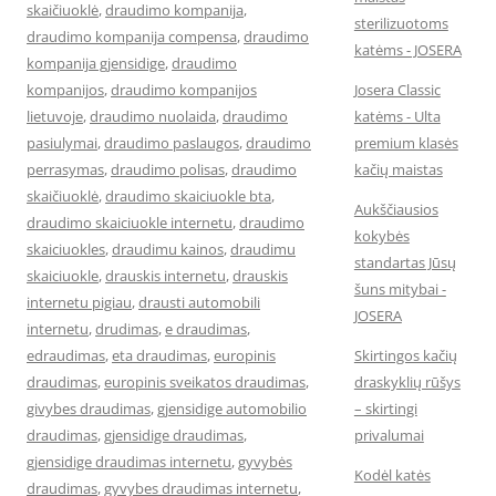
skaičiuoklė
,
draudimo kompanija
,
sterilizuotoms
draudimo kompanija compensa
,
draudimo
katėms - JOSERA
kompanija gjensidige
,
draudimo
kompanijos
,
draudimo kompanijos
Josera Classic
lietuvoje
,
draudimo nuolaida
,
draudimo
katėms - Ulta
pasiulymai
,
draudimo paslaugos
,
draudimo
premium klasės
perrasymas
,
draudimo polisas
,
draudimo
kačių maistas
skaičiuoklė
,
draudimo skaiciuokle bta
,
Aukščiausios
draudimo skaiciuokle internetu
,
draudimo
kokybės
skaiciuokles
,
draudimu kainos
,
draudimu
standartas Jūsų
skaiciuokle
,
drauskis internetu
,
drauskis
šuns mitybai -
internetu pigiau
,
drausti automobili
JOSERA
internetu
,
drudimas
,
e draudimas
,
edraudimas
,
eta draudimas
,
europinis
Skirtingos kačių
draudimas
,
europinis sveikatos draudimas
,
draskyklių rūšys
givybes draudimas
,
gjensidige automobilio
– skirtingi
draudimas
,
gjensidige draudimas
,
privalumai
gjensidige draudimas internetu
,
gyvybės
Kodėl katės
draudimas
,
gyvybes draudimas internetu
,